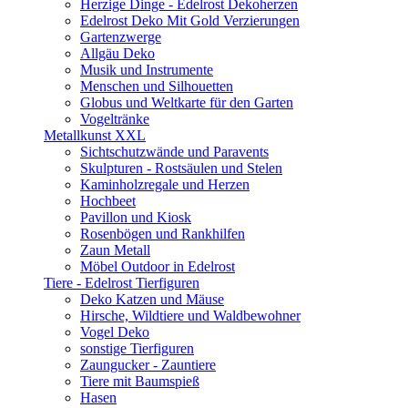
Herzige Dinge - Edelrost Dekoherzen
Edelrost Deko Mit Gold Verzierungen
Gartenzwerge
Allgäu Deko
Musik und Instrumente
Menschen und Silhouetten
Globus und Weltkarte für den Garten
Vogeltränke
Metallkunst XXL
Sichtschutzwände und Paravents
Skulpturen - Rostsäulen und Stelen
Kaminholzregale und Herzen
Hochbeet
Pavillon und Kiosk
Rosenbögen und Rankhilfen
Zaun Metall
Möbel Outdoor in Edelrost
Tiere - Edelrost Tierfiguren
Deko Katzen und Mäuse
Hirsche, Wildtiere und Waldbewohner
Vogel Deko
sonstige Tierfiguren
Zaungucker - Zauntiere
Tiere mit Baumspieß
Hasen