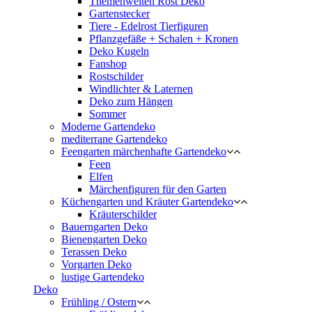
Themenwelten Rost Deko
Gartenstecker
Tiere - Edelrost Tierfiguren
Pflanzgefäße + Schalen + Kronen
Deko Kugeln
Fanshop
Rostschilder
Windlichter & Laternen
Deko zum Hängen
Sommer
Moderne Gartendeko
mediterrane Gartendeko
Feengarten märchenhafte Gartendeko
Feen
Elfen
Märchenfiguren für den Garten
Küchengarten und Kräuter Gartendeko
Kräuterschilder
Bauerngarten Deko
Bienengarten Deko
Terassen Deko
Vorgarten Deko
lustige Gartendeko
Deko
Frühling / Ostern