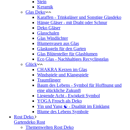
Stein
Keramik
Glas Deko
Karaffen - Trinkgläser und Sonstige Glasdeko
Hänge Gläser - mit Draht oder Schnur
Deko Gläser
Glasschalen
Glas Windlichter
Blumenvasen aus Glas
Glaskugeln für den Garten
Glas Blütenteller für Glasblumen
Eco Glas - Nachhaltiges Recyclingglas
Glück
CHAKRA Kerzen im Glas
Windspiele und Klangspiele
Traumfänger
Baum des Lebens - Symbol für Hoffnung und
eine glückliche Zukunft
Liegende Acht - Ewigkeit Symbol
YOGA Frosch als Deko
Yin und Yang ☯ - Dualität im Einklang
Blume des Lebens Symbole
Rost Deko
Gartendeko Rost
Themenwelten Rost Deko