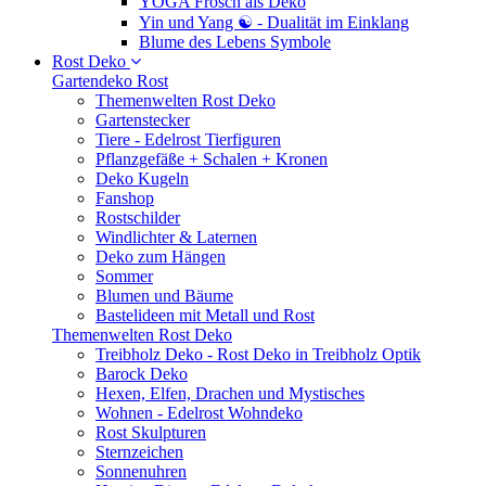
YOGA Frosch als Deko
Yin und Yang ☯ - Dualität im Einklang
Blume des Lebens Symbole
Rost Deko
Gartendeko Rost
Themenwelten Rost Deko
Gartenstecker
Tiere - Edelrost Tierfiguren
Pflanzgefäße + Schalen + Kronen
Deko Kugeln
Fanshop
Rostschilder
Windlichter & Laternen
Deko zum Hängen
Sommer
Blumen und Bäume
Bastelideen mit Metall und Rost
Themenwelten Rost Deko
Treibholz Deko - Rost Deko in Treibholz Optik
Barock Deko
Hexen, Elfen, Drachen und Mystisches
Wohnen - Edelrost Wohndeko
Rost Skulpturen
Sternzeichen
Sonnenuhren