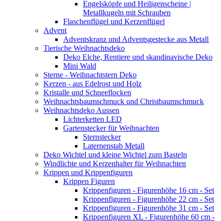
Engelsköpfe und Heiligenscheine |
Metallkugeln mit Schrauben
Flaschenflügel und Kerzenflügel
Advent
Adventskranz und Adventsgestecke aus Metall
Tierische Weihnachtsdeko
Deko Elche, Rentiere und skandinavische Deko
Mini Wald
Sterne - Weihnachtstern Deko
Kerzen - aus Edelrost und Holz
Kristalle und Schneeflocken
Weihnachtsbaumschmuck und Christbaumschmuck
Weihnachtsdeko Aussen
Lichterketten LED
Gartenstecker für Weihnachten
Sternstecker
Laternenstab Metall
Deko Wichtel und kleine Wichtel zum Basteln
Windlichte und Kerzenhalter für Weihnachten
Krippen und Krippenfiguren
Krippen Figuren
Krippenfiguren - Figurenhöhe 16 cm - Set
Krippenfiguren - Figurenhöhe 22 cm - Set
Krippenfiguren - Figurenhöhe 31 cm - Set
Krippenfiguren XL - Figurenhöhe 60 cm -