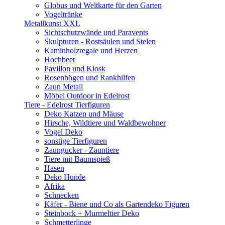
Globus und Weltkarte für den Garten
Vogeltränke
Metallkunst XXL
Sichtschutzwände und Paravents
Skulpturen - Rostsäulen und Stelen
Kaminholzregale und Herzen
Hochbeet
Pavillon und Kiosk
Rosenbögen und Rankhilfen
Zaun Metall
Möbel Outdoor in Edelrost
Tiere - Edelrost Tierfiguren
Deko Katzen und Mäuse
Hirsche, Wildtiere und Waldbewohner
Vogel Deko
sonstige Tierfiguren
Zaungucker - Zauntiere
Tiere mit Baumspieß
Hasen
Deko Hunde
Afrika
Schnecken
Käfer - Biene und Co als Gartendeko Figuren
Steinbock + Murmeltier Deko
Schmetterlinge