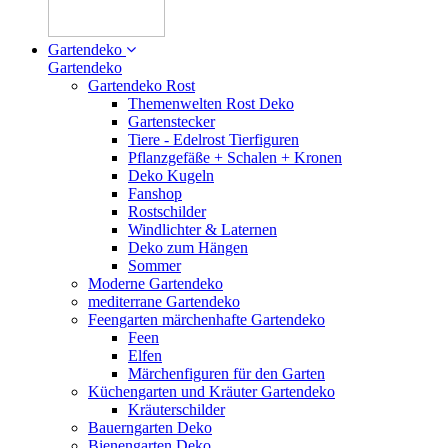
Gartendeko
Gartendeko
Gartendeko Rost
Themenwelten Rost Deko
Gartenstecker
Tiere - Edelrost Tierfiguren
Pflanzgefäße + Schalen + Kronen
Deko Kugeln
Fanshop
Rostschilder
Windlichter & Laternen
Deko zum Hängen
Sommer
Moderne Gartendeko
mediterrane Gartendeko
Feengarten märchenhafte Gartendeko
Feen
Elfen
Märchenfiguren für den Garten
Küchengarten und Kräuter Gartendeko
Kräuterschilder
Bauerngarten Deko
Bienengarten Deko