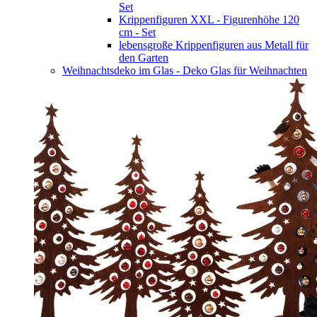
Set
Krippenfiguren XXL - Figurenhöhe 120
cm - Set
lebensgroße Krippenfiguren aus Metall für
den Garten
Weihnachtsdeko im Glas - Deko Glas für Weihnachten