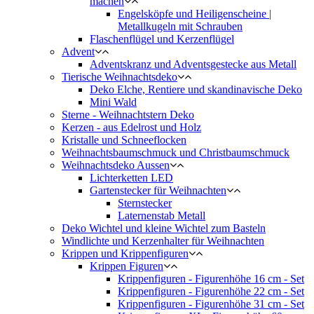
machen
Engelsköpfe und Heiligenscheine |
Metallkugeln mit Schrauben
Flaschenflügel und Kerzenflügel
Advent
Adventskranz und Adventsgestecke aus Metall
Tierische Weihnachtsdeko
Deko Elche, Rentiere und skandinavische Deko
Mini Wald
Sterne - Weihnachtstern Deko
Kerzen - aus Edelrost und Holz
Kristalle und Schneeflocken
Weihnachtsbaumschmuck und Christbaumschmuck
Weihnachtsdeko Aussen
Lichterketten LED
Gartenstecker für Weihnachten
Sternstecker
Laternenstab Metall
Deko Wichtel und kleine Wichtel zum Basteln
Windlichte und Kerzenhalter für Weihnachten
Krippen und Krippenfiguren
Krippen Figuren
Krippenfiguren - Figurenhöhe 16 cm - Set
Krippenfiguren - Figurenhöhe 22 cm - Set
Krippenfiguren - Figurenhöhe 31 cm - Set