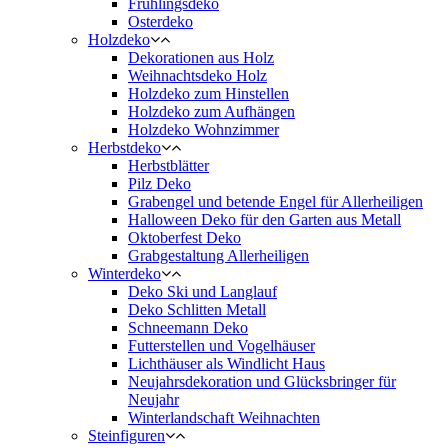
Frühlingsdeko
Osterdeko
Holzdeko
Dekorationen aus Holz
Weihnachtsdeko Holz
Holzdeko zum Hinstellen
Holzdeko zum Aufhängen
Holzdeko Wohnzimmer
Herbstdeko
Herbstblätter
Pilz Deko
Grabengel und betende Engel für Allerheiligen
Halloween Deko für den Garten aus Metall
Oktoberfest Deko
Grabgestaltung Allerheiligen
Winterdeko
Deko Ski und Langlauf
Deko Schlitten Metall
Schneemann Deko
Futterstellen und Vogelhäuser
Lichthäuser als Windlicht Haus
Neujahrsdekoration und Glücksbringer für
Neujahr
Winterlandschaft Weihnachten
Steinfiguren