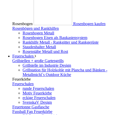
Rosenbogen
Rosenbogen kaufen
Rosenbögen und Rankhilfen
Rosenbogen Metall
Rosenbogen Eisen als Baukastensystem
Rankhilfe Metall - Rankgitter und Rankgerüste
Staudenhalter Metall
Rosenstäbe Metall und Rost
Feuerschalen
Grillstellen + große Gartengrills
Grillstelle im Industrie Design
Grillstation für Holzkohle mit Plancha und Bänken -
Metallmichl´s Outdoor Küche
Feuerkörbe
Feuerschalen
runde Feuerschalen
Motiv Feuerkörbe
eckige Feuerschalen
SvenskaV Design
Feuertonne Gasflasche
Fussball Fan Feuerkörbe