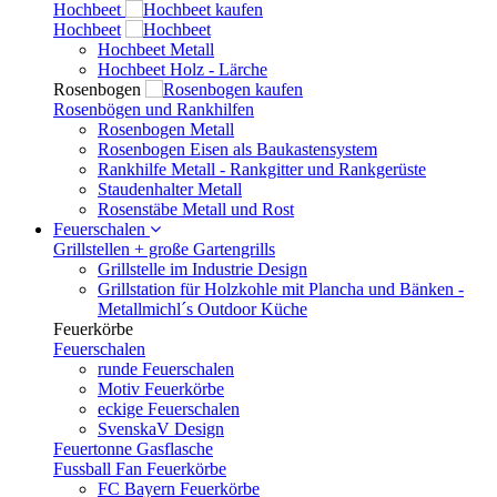
Hochbeet
Hochbeet
Hochbeet Metall
Hochbeet Holz - Lärche
Rosenbogen
Rosenbögen und Rankhilfen
Rosenbogen Metall
Rosenbogen Eisen als Baukastensystem
Rankhilfe Metall - Rankgitter und Rankgerüste
Staudenhalter Metall
Rosenstäbe Metall und Rost
Feuerschalen
Grillstellen + große Gartengrills
Grillstelle im Industrie Design
Grillstation für Holzkohle mit Plancha und Bänken -
Metallmichl´s Outdoor Küche
Feuerkörbe
Feuerschalen
runde Feuerschalen
Motiv Feuerkörbe
eckige Feuerschalen
SvenskaV Design
Feuertonne Gasflasche
Fussball Fan Feuerkörbe
FC Bayern Feuerkörbe