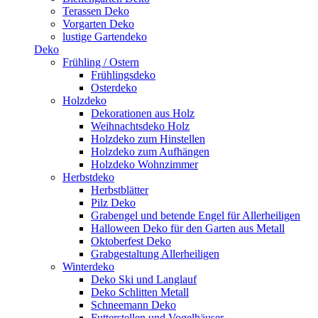
Terassen Deko
Vorgarten Deko
lustige Gartendeko
Deko
Frühling / Ostern
Frühlingsdeko
Osterdeko
Holzdeko
Dekorationen aus Holz
Weihnachtsdeko Holz
Holzdeko zum Hinstellen
Holzdeko zum Aufhängen
Holzdeko Wohnzimmer
Herbstdeko
Herbstblätter
Pilz Deko
Grabengel und betende Engel für Allerheiligen
Halloween Deko für den Garten aus Metall
Oktoberfest Deko
Grabgestaltung Allerheiligen
Winterdeko
Deko Ski und Langlauf
Deko Schlitten Metall
Schneemann Deko
Futterstellen und Vogelhäuser