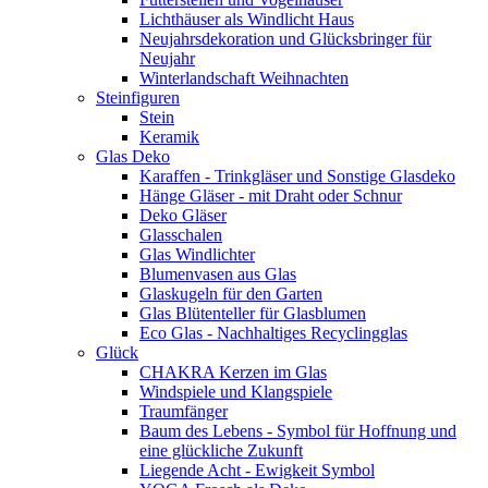
Lichthäuser als Windlicht Haus
Neujahrsdekoration und Glücksbringer für
Neujahr
Winterlandschaft Weihnachten
Steinfiguren
Stein
Keramik
Glas Deko
Karaffen - Trinkgläser und Sonstige Glasdeko
Hänge Gläser - mit Draht oder Schnur
Deko Gläser
Glasschalen
Glas Windlichter
Blumenvasen aus Glas
Glaskugeln für den Garten
Glas Blütenteller für Glasblumen
Eco Glas - Nachhaltiges Recyclingglas
Glück
CHAKRA Kerzen im Glas
Windspiele und Klangspiele
Traumfänger
Baum des Lebens - Symbol für Hoffnung und
eine glückliche Zukunft
Liegende Acht - Ewigkeit Symbol