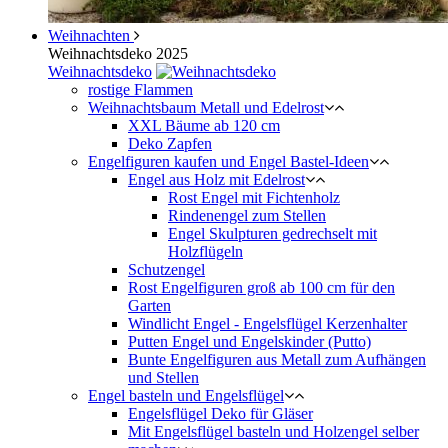
Weihnachten
Weihnachtsdeko 2025
Weihnachtsdeko
rostige Flammen
Weihnachtsbaum Metall und Edelrost
XXL Bäume ab 120 cm
Deko Zapfen
Engelfiguren kaufen und Engel Bastel-Ideen
Engel aus Holz mit Edelrost
Rost Engel mit Fichtenholz
Rindenengel zum Stellen
Engel Skulpturen gedrechselt mit
Holzflügeln
Schutzengel
Rost Engelfiguren groß ab 100 cm für den
Garten
Windlicht Engel - Engelsflügel Kerzenhalter
Putten Engel und Engelskinder (Putto)
Bunte Engelfiguren aus Metall zum Aufhängen
und Stellen
Engel basteln und Engelsflügel
Engelsflügel Deko für Gläser
Mit Engelsflügel basteln und Holzengel selber