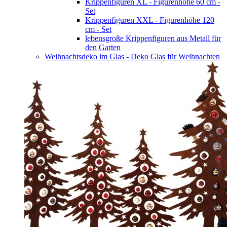
Krippenfiguren XL - Figurenhöhe 60 cm -
Set
Krippenfiguren XXL - Figurenhöhe 120
cm - Set
lebensgroße Krippenfiguren aus Metall für
den Garten
Weihnachtsdeko im Glas - Deko Glas für Weihnachten