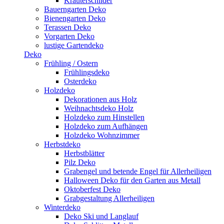
Kräuterschilder
Bauerngarten Deko
Bienengarten Deko
Terassen Deko
Vorgarten Deko
lustige Gartendeko
Deko
Frühling / Ostern
Frühlingsdeko
Osterdeko
Holzdeko
Dekorationen aus Holz
Weihnachtsdeko Holz
Holzdeko zum Hinstellen
Holzdeko zum Aufhängen
Holzdeko Wohnzimmer
Herbstdeko
Herbstblätter
Pilz Deko
Grabengel und betende Engel für Allerheiligen
Halloween Deko für den Garten aus Metall
Oktoberfest Deko
Grabgestaltung Allerheiligen
Winterdeko
Deko Ski und Langlauf