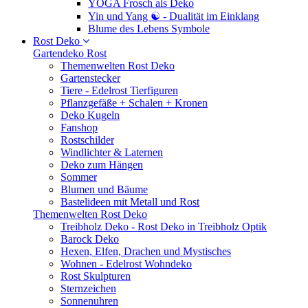
YOGA Frosch als Deko
Yin und Yang ☯ - Dualität im Einklang
Blume des Lebens Symbole
Rost Deko
Gartendeko Rost
Themenwelten Rost Deko
Gartenstecker
Tiere - Edelrost Tierfiguren
Pflanzgefäße + Schalen + Kronen
Deko Kugeln
Fanshop
Rostschilder
Windlichter & Laternen
Deko zum Hängen
Sommer
Blumen und Bäume
Bastelideen mit Metall und Rost
Themenwelten Rost Deko
Treibholz Deko - Rost Deko in Treibholz Optik
Barock Deko
Hexen, Elfen, Drachen und Mystisches
Wohnen - Edelrost Wohndeko
Rost Skulpturen
Sternzeichen
Sonnenuhren