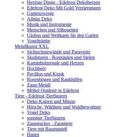
Herzige Dinge - Edelrost Dekoherzen
Edelrost Deko Mit Gold Verzierungen
Gartenzwerge
Allgäu Deko
Musik und Instrumente
Menschen und Silhouetten
Globus und Weltkarte für den Garten
Vogeltränke
Metallkunst XXL
Sichtschutzwände und Paravents
Skulpturen - Rostsäulen und Stelen
Kaminholzregale und Herzen
Hochbeet
Pavillon und Kiosk
Rosenbögen und Rankhilfen
Zaun Metall
Möbel Outdoor in Edelrost
Tiere - Edelrost Tierfiguren
Deko Katzen und Mäuse
Hirsche, Wildtiere und Waldbewohner
Vogel Deko
sonstige Tierfiguren
Zaungucker - Zauntiere
Tiere mit Baumspieß
Hasen