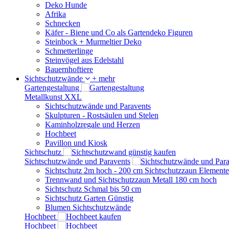
Deko Hunde
Afrika
Schnecken
Käfer - Biene und Co als Gartendeko Figuren
Steinbock + Murmeltier Deko
Schmetterlinge
Steinvögel aus Edelstahl
Bauernhoftiere
Sichtschutzwände
+ mehr
Gartengestaltung
Metallkunst XXL
Sichtschutzwände und Paravents
Skulpturen - Rostsäulen und Stelen
Kaminholzregale und Herzen
Hochbeet
Pavillon und Kiosk
Sichtschutz
Sichtschutzwände und Paravents
Sichtschutz 2m hoch - 200 cm Sichtschutzzaun Elemente
Trennwand und Sichtschutzzaun Metall 180 cm hoch
Sichtschutz Schmal bis 50 cm
Sichtschutz Garten Günstig
Blumen Sichtschutzwände
Hochbeet
Hochbeet