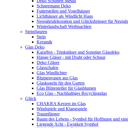
Deko Schlitten Metall
Schneemann Deko
Futterstellen und Vogelhäuser
Lichthäuser als Windlicht Haus
Neujahrsdekoration und Glücksbringer für Neujah
Winterlandschaft Weihnachten
Steinfiguren
Stein
Keramik
Glas Deko
Karaffen - Trinkgläser und Sonstige Glasdeko
Hänge Gläser - mit Draht oder Schnur
Deko Gläser
Glasschalen
Glas Windlichter
Blumenvasen aus Glas
Glaskugeln für den Garten
Glas Blütenteller für Glasblumen
Eco Glas - Nachhaltiges Recyclingglas
Glück
CHAKRA Kerzen im Glas
Windspiele und Klangspiele
Traumfänger
Baum des Lebens - Symbol für Hoffnung und eine
Liegende Acht - Ewigkeit Symbol