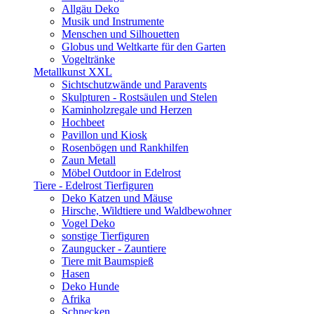
Allgäu Deko
Musik und Instrumente
Menschen und Silhouetten
Globus und Weltkarte für den Garten
Vogeltränke
Metallkunst XXL
Sichtschutzwände und Paravents
Skulpturen - Rostsäulen und Stelen
Kaminholzregale und Herzen
Hochbeet
Pavillon und Kiosk
Rosenbögen und Rankhilfen
Zaun Metall
Möbel Outdoor in Edelrost
Tiere - Edelrost Tierfiguren
Deko Katzen und Mäuse
Hirsche, Wildtiere und Waldbewohner
Vogel Deko
sonstige Tierfiguren
Zaungucker - Zauntiere
Tiere mit Baumspieß
Hasen
Deko Hunde
Afrika
Schnecken