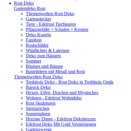
Rost Deko
Gartendeko Rost
Themenwelten Rost Deko
Gartenstecker
Tiere - Edelrost Tierfiguren
Pflanzgefäße + Schalen + Kronen
Deko Kugeln
Fanshop
Rostschilder
Windlichter & Laternen
Deko zum Hängen
Sommer
Blumen und Bäume
Bastelideen mit Metall und Rost
Themenwelten Rost Deko
Treibholz Deko - Rost Deko in Treibholz Optik
Barock Deko
Hexen, Elfen, Drachen und Mystisches
Wohnen - Edelrost Wohndeko
Rost Skulpturen
Sternzeichen
Sonnenuhren
Herzige Dinge - Edelrost Dekoherzen
Edelrost Deko Mit Gold Verzierungen
Gartenzwerge