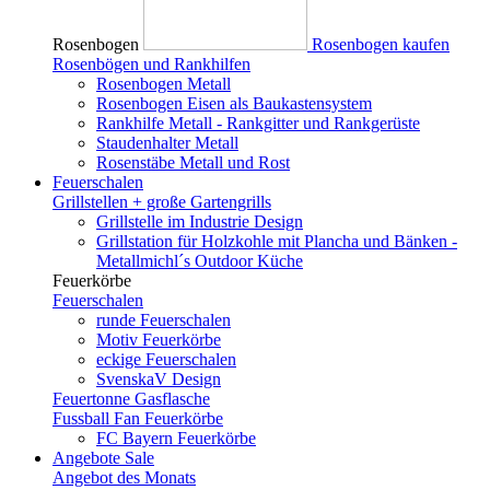
Rosenbogen
Rosenbogen kaufen
Rosenbögen und Rankhilfen
Rosenbogen Metall
Rosenbogen Eisen als Baukastensystem
Rankhilfe Metall - Rankgitter und Rankgerüste
Staudenhalter Metall
Rosenstäbe Metall und Rost
Feuerschalen
Grillstellen + große Gartengrills
Grillstelle im Industrie Design
Grillstation für Holzkohle mit Plancha und Bänken -
Metallmichl´s Outdoor Küche
Feuerkörbe
Feuerschalen
runde Feuerschalen
Motiv Feuerkörbe
eckige Feuerschalen
SvenskaV Design
Feuertonne Gasflasche
Fussball Fan Feuerkörbe
FC Bayern Feuerkörbe
Angebote
Sale
Angebot des Monats