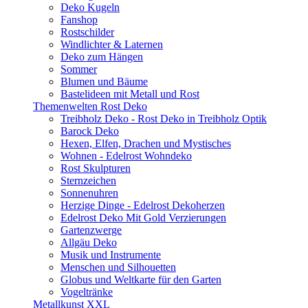
Deko Kugeln
Fanshop
Rostschilder
Windlichter & Laternen
Deko zum Hängen
Sommer
Blumen und Bäume
Bastelideen mit Metall und Rost
Themenwelten Rost Deko
Treibholz Deko - Rost Deko in Treibholz Optik
Barock Deko
Hexen, Elfen, Drachen und Mystisches
Wohnen - Edelrost Wohndeko
Rost Skulpturen
Sternzeichen
Sonnenuhren
Herzige Dinge - Edelrost Dekoherzen
Edelrost Deko Mit Gold Verzierungen
Gartenzwerge
Allgäu Deko
Musik und Instrumente
Menschen und Silhouetten
Globus und Weltkarte für den Garten
Vogeltränke
Metallkunst XXL