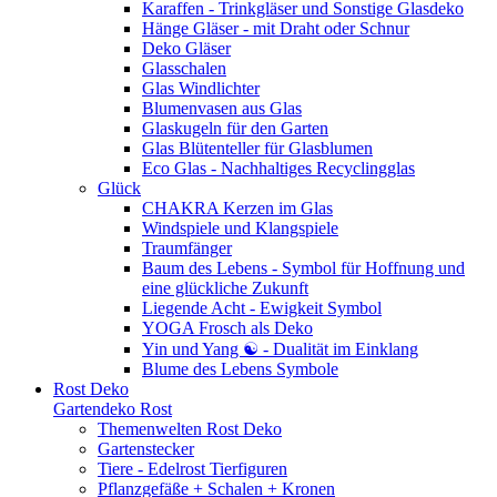
Karaffen - Trinkgläser und Sonstige Glasdeko
Hänge Gläser - mit Draht oder Schnur
Deko Gläser
Glasschalen
Glas Windlichter
Blumenvasen aus Glas
Glaskugeln für den Garten
Glas Blütenteller für Glasblumen
Eco Glas - Nachhaltiges Recyclingglas
Glück
CHAKRA Kerzen im Glas
Windspiele und Klangspiele
Traumfänger
Baum des Lebens - Symbol für Hoffnung und
eine glückliche Zukunft
Liegende Acht - Ewigkeit Symbol
YOGA Frosch als Deko
Yin und Yang ☯ - Dualität im Einklang
Blume des Lebens Symbole
Rost Deko
Gartendeko Rost
Themenwelten Rost Deko
Gartenstecker
Tiere - Edelrost Tierfiguren
Pflanzgefäße + Schalen + Kronen