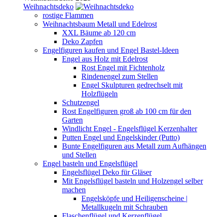
Weihnachtsdeko
rostige Flammen
Weihnachtsbaum Metall und Edelrost
XXL Bäume ab 120 cm
Deko Zapfen
Engelfiguren kaufen und Engel Bastel-Ideen
Engel aus Holz mit Edelrost
Rost Engel mit Fichtenholz
Rindenengel zum Stellen
Engel Skulpturen gedrechselt mit
Holzflügeln
Schutzengel
Rost Engelfiguren groß ab 100 cm für den
Garten
Windlicht Engel - Engelsflügel Kerzenhalter
Putten Engel und Engelskinder (Putto)
Bunte Engelfiguren aus Metall zum Aufhängen
und Stellen
Engel basteln und Engelsflügel
Engelsflügel Deko für Gläser
Mit Engelsflügel basteln und Holzengel selber
machen
Engelsköpfe und Heiligenscheine |
Metallkugeln mit Schrauben
Flaschenflügel und Kerzenflügel