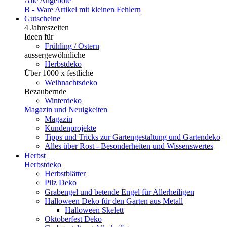
Alle Angebote
B - Ware
Artikel mit kleinen Fehlern
Gutscheine
4 Jahreszeiten
Ideen für
Frühling / Ostern
aussergewöhnliche
Herbstdeko
Über 1000 x festliche
Weihnachtsdeko
Bezaubernde
Winterdeko
Magazin und Neuigkeiten
Magazin
Kundenprojekte
Tipps und Tricks zur Gartengestaltung und Gartendeko
Alles über Rost - Besonderheiten und Wissenswertes
Herbst
Herbstdeko
Herbstblätter
Pilz Deko
Grabengel und betende Engel für Allerheiligen
Halloween Deko für den Garten aus Metall
Halloween Skelett
Oktoberfest Deko