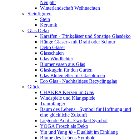
Neujahr
Winterlandschaft Weihnachten
Steinfiguren
Stein
Keramik
Glas Deko
Karaffen - Trinkgläser und Sonstige Glasdeko
Hänge Gläser - mit Draht oder Schnur
Deko Gläser
Glasschalen
Glas Windlichter
Blumenvasen aus Glas
Glaskugeln für den Garten
Glas Blütenteller für Glasblumen
Eco Glas - Nachhaltiges Recyclingglas
Glück
CHAKRA Kerzen im Glas
Windspiele und Klangspiele
Traumfänger
Baum des Lebens - Symbol für Hoffnung und
eine glückliche Zukunft
Liegende Acht - Ewigkeit Symbol
YOGA Frosch als Deko
Yin und Yang ☯ - Dualität im Einklang
Blume des Lebens Symbole