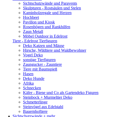
Sichtschutzwände und Paravents
Skulpturen - Rostsäulen und Stelen
Kaminholzregale und Herzen
Hochbeet
Pavillon und Kiosk
Rosenbögen und Rankhilfen
Zaun Metall
Möbel Outdoor in Edelrost
Tiere - Edelrost Tierfiguren
Deko Katzen und Mäuse
Hirsche, Wildtiere und Waldbewohner
Vogel Deko
sonstige Tierfiguren
Zaungucker - Zauntiere
Tiere mit Baumspieß
Hasen
Deko Hunde
Afrika
Schnecken
Käfer - Biene und Co als Gartendeko Figuren
Steinbock + Murmeltier Deko
Schmetterlinge
Steinvögel aus Edelstahl
Bauernhoftiere
Sichtschutzwände
+ mehr