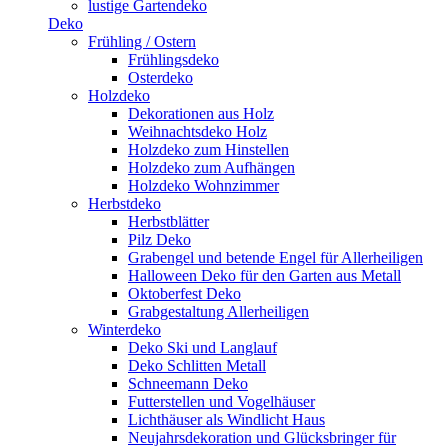
lustige Gartendeko
Deko
Frühling / Ostern
Frühlingsdeko
Osterdeko
Holzdeko
Dekorationen aus Holz
Weihnachtsdeko Holz
Holzdeko zum Hinstellen
Holzdeko zum Aufhängen
Holzdeko Wohnzimmer
Herbstdeko
Herbstblätter
Pilz Deko
Grabengel und betende Engel für Allerheiligen
Halloween Deko für den Garten aus Metall
Oktoberfest Deko
Grabgestaltung Allerheiligen
Winterdeko
Deko Ski und Langlauf
Deko Schlitten Metall
Schneemann Deko
Futterstellen und Vogelhäuser
Lichthäuser als Windlicht Haus
Neujahrsdekoration und Glücksbringer für