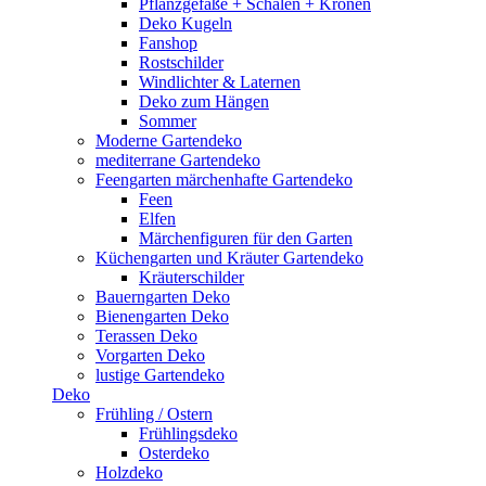
Pflanzgefäße + Schalen + Kronen
Deko Kugeln
Fanshop
Rostschilder
Windlichter & Laternen
Deko zum Hängen
Sommer
Moderne Gartendeko
mediterrane Gartendeko
Feengarten märchenhafte Gartendeko
Feen
Elfen
Märchenfiguren für den Garten
Küchengarten und Kräuter Gartendeko
Kräuterschilder
Bauerngarten Deko
Bienengarten Deko
Terassen Deko
Vorgarten Deko
lustige Gartendeko
Deko
Frühling / Ostern
Frühlingsdeko
Osterdeko
Holzdeko