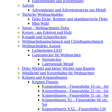
Flaschenflügel und Kerzenflügel
Advent
Adventskranz und Adventsgestecke aus Metall
Tierische Weihnachtsdeko
Deko Elche, Rentiere und skandinavische Deko
Mini Wald
Sterne - Weihnachtstern Deko
Kerzen - aus Edelrost und Holz
Kristalle und Schneeflocken
Weihnachtsbaumschmuck und Christbaumschmuck
Weihnachtsdeko Aussen
Lichterketten LED
Gartenstecker für Weihnachten
Sternstecker
Laternenstab Metall
Deko Wichtel und kleine Wichtel zum Basteln
Windlichte und Kerzenhalter für Weihnachten
Krippen und Krippenfiguren
Krippen Figuren
Krippenfiguren - Figurenhöhe 16 cm - Set
Krippenfiguren - Figurenhöhe 22 cm - Set
Krippenfiguren - Figurenhöhe 31 cm - Set
Krippenfiguren XL - Figurenhöhe 60 cm -
Set
Krippenfiguren XXL - Figurenhöhe 120