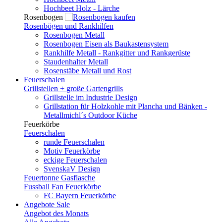
Hochbeet Holz - Lärche
Rosenbogen
Rosenbögen und Rankhilfen
Rosenbogen Metall
Rosenbogen Eisen als Baukastensystem
Rankhilfe Metall - Rankgitter und Rankgerüste
Staudenhalter Metall
Rosenstäbe Metall und Rost
Feuerschalen
Grillstellen + große Gartengrills
Grillstelle im Industrie Design
Grillstation für Holzkohle mit Plancha und Bänken -
Metallmichl´s Outdoor Küche
Feuerkörbe
Feuerschalen
runde Feuerschalen
Motiv Feuerkörbe
eckige Feuerschalen
SvenskaV Design
Feuertonne Gasflasche
Fussball Fan Feuerkörbe
FC Bayern Feuerkörbe
Angebote
Sale
Angebot des Monats