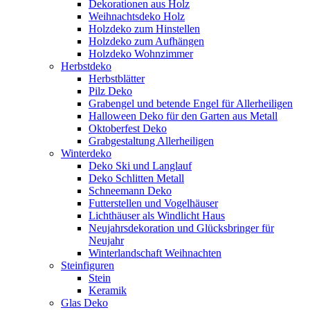
Dekorationen aus Holz
Weihnachtsdeko Holz
Holzdeko zum Hinstellen
Holzdeko zum Aufhängen
Holzdeko Wohnzimmer
Herbstdeko
Herbstblätter
Pilz Deko
Grabengel und betende Engel für Allerheiligen
Halloween Deko für den Garten aus Metall
Oktoberfest Deko
Grabgestaltung Allerheiligen
Winterdeko
Deko Ski und Langlauf
Deko Schlitten Metall
Schneemann Deko
Futterstellen und Vogelhäuser
Lichthäuser als Windlicht Haus
Neujahrsdekoration und Glücksbringer für
Neujahr
Winterlandschaft Weihnachten
Steinfiguren
Stein
Keramik
Glas Deko