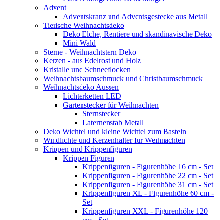
Advent
Adventskranz und Adventsgestecke aus Metall
Tierische Weihnachtsdeko
Deko Elche, Rentiere und skandinavische Deko
Mini Wald
Sterne - Weihnachtstern Deko
Kerzen - aus Edelrost und Holz
Kristalle und Schneeflocken
Weihnachtsbaumschmuck und Christbaumschmuck
Weihnachtsdeko Aussen
Lichterketten LED
Gartenstecker für Weihnachten
Sternstecker
Laternenstab Metall
Deko Wichtel und kleine Wichtel zum Basteln
Windlichte und Kerzenhalter für Weihnachten
Krippen und Krippenfiguren
Krippen Figuren
Krippenfiguren - Figurenhöhe 16 cm - Set
Krippenfiguren - Figurenhöhe 22 cm - Set
Krippenfiguren - Figurenhöhe 31 cm - Set
Krippenfiguren XL - Figurenhöhe 60 cm -
Set
Krippenfiguren XXL - Figurenhöhe 120
cm - Set