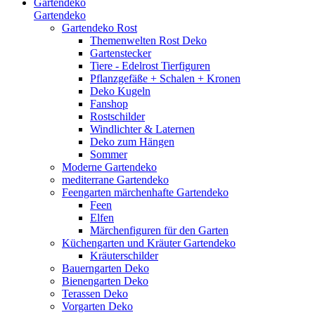
Gartendeko
Gartendeko
Gartendeko Rost
Themenwelten Rost Deko
Gartenstecker
Tiere - Edelrost Tierfiguren
Pflanzgefäße + Schalen + Kronen
Deko Kugeln
Fanshop
Rostschilder
Windlichter & Laternen
Deko zum Hängen
Sommer
Moderne Gartendeko
mediterrane Gartendeko
Feengarten märchenhafte Gartendeko
Feen
Elfen
Märchenfiguren für den Garten
Küchengarten und Kräuter Gartendeko
Kräuterschilder
Bauerngarten Deko
Bienengarten Deko
Terassen Deko
Vorgarten Deko