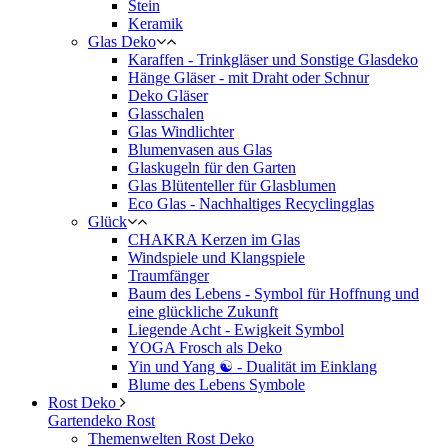
Stein
Keramik
Glas Deko
Karaffen - Trinkgläser und Sonstige Glasdeko
Hänge Gläser - mit Draht oder Schnur
Deko Gläser
Glasschalen
Glas Windlichter
Blumenvasen aus Glas
Glaskugeln für den Garten
Glas Blütenteller für Glasblumen
Eco Glas - Nachhaltiges Recyclingglas
Glück
CHAKRA Kerzen im Glas
Windspiele und Klangspiele
Traumfänger
Baum des Lebens - Symbol für Hoffnung und
eine glückliche Zukunft
Liegende Acht - Ewigkeit Symbol
YOGA Frosch als Deko
Yin und Yang ☯ - Dualität im Einklang
Blume des Lebens Symbole
Rost Deko
Gartendeko Rost
Themenwelten Rost Deko