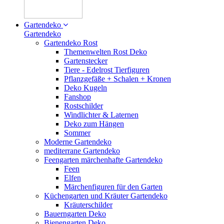
Gartendeko
Gartendeko
Gartendeko Rost
Themenwelten Rost Deko
Gartenstecker
Tiere - Edelrost Tierfiguren
Pflanzgefäße + Schalen + Kronen
Deko Kugeln
Fanshop
Rostschilder
Windlichter & Laternen
Deko zum Hängen
Sommer
Moderne Gartendeko
mediterrane Gartendeko
Feengarten märchenhafte Gartendeko
Feen
Elfen
Märchenfiguren für den Garten
Küchengarten und Kräuter Gartendeko
Kräuterschilder
Bauerngarten Deko
Bienengarten Deko