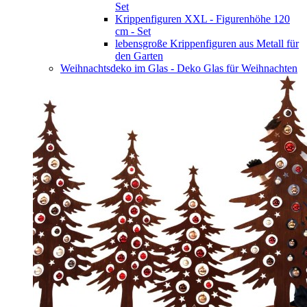
Set
Krippenfiguren XXL - Figurenhöhe 120
cm - Set
lebensgroße Krippenfiguren aus Metall für
den Garten
Weihnachtsdeko im Glas - Deko Glas für Weihnachten