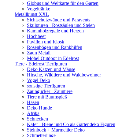
Globus und Weltkarte für den Garten
Vogeltränke
Metallkunst XXL
Sichtschutzwände und Paravents
Skulpturen - Rostsäulen und Stelen
Kaminholzregale und Herzen
Hochbeet
Pavillon und Kiosk
Rosenbögen und Rankhilfen
Zaun Metall
Möbel Outdoor in Edelrost
Tiere - Edelrost Tierfiguren
Deko Katzen und Mäuse
Hirsche, Wildtiere und Waldbewohner
Vogel Deko
sonstige Tierfiguren
Zaungucker - Zauntiere
Tiere mit Baumspieß
Hasen
Deko Hunde
Afrika
Schnecken
Käfer - Biene und Co als Gartendeko Figuren
Steinbock + Murmeltier Deko
Schmetterlinge