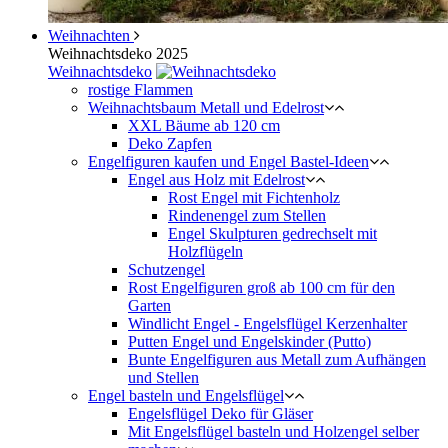
Weihnachten
Weihnachtsdeko 2025
Weihnachtsdeko
rostige Flammen
Weihnachtsbaum Metall und Edelrost
XXL Bäume ab 120 cm
Deko Zapfen
Engelfiguren kaufen und Engel Bastel-Ideen
Engel aus Holz mit Edelrost
Rost Engel mit Fichtenholz
Rindenengel zum Stellen
Engel Skulpturen gedrechselt mit
Holzflügeln
Schutzengel
Rost Engelfiguren groß ab 100 cm für den
Garten
Windlicht Engel - Engelsflügel Kerzenhalter
Putten Engel und Engelskinder (Putto)
Bunte Engelfiguren aus Metall zum Aufhängen
und Stellen
Engel basteln und Engelsflügel
Engelsflügel Deko für Gläser
Mit Engelsflügel basteln und Holzengel selber