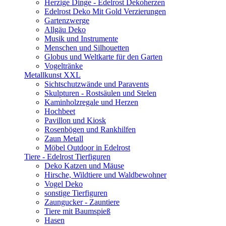
Herzige Dinge - Edelrost Dekoherzen
Edelrost Deko Mit Gold Verzierungen
Gartenzwerge
Allgäu Deko
Musik und Instrumente
Menschen und Silhouetten
Globus und Weltkarte für den Garten
Vogeltränke
Metallkunst XXL
Sichtschutzwände und Paravents
Skulpturen - Rostsäulen und Stelen
Kaminholzregale und Herzen
Hochbeet
Pavillon und Kiosk
Rosenbögen und Rankhilfen
Zaun Metall
Möbel Outdoor in Edelrost
Tiere - Edelrost Tierfiguren
Deko Katzen und Mäuse
Hirsche, Wildtiere und Waldbewohner
Vogel Deko
sonstige Tierfiguren
Zaungucker - Zauntiere
Tiere mit Baumspieß
Hasen