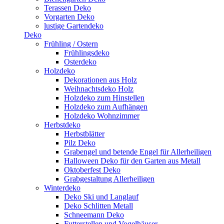
Terassen Deko
Vorgarten Deko
lustige Gartendeko
Deko
Frühling / Ostern
Frühlingsdeko
Osterdeko
Holzdeko
Dekorationen aus Holz
Weihnachtsdeko Holz
Holzdeko zum Hinstellen
Holzdeko zum Aufhängen
Holzdeko Wohnzimmer
Herbstdeko
Herbstblätter
Pilz Deko
Grabengel und betende Engel für Allerheiligen
Halloween Deko für den Garten aus Metall
Oktoberfest Deko
Grabgestaltung Allerheiligen
Winterdeko
Deko Ski und Langlauf
Deko Schlitten Metall
Schneemann Deko
Futterstellen und Vogelhäuser