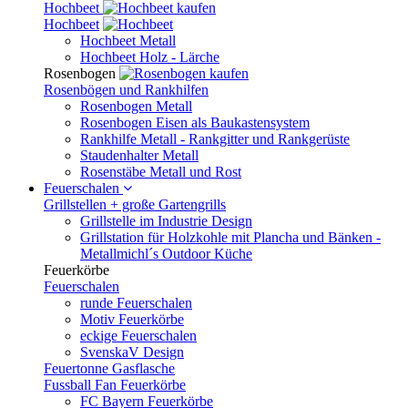
Hochbeet
Hochbeet
Hochbeet Metall
Hochbeet Holz - Lärche
Rosenbogen
Rosenbögen und Rankhilfen
Rosenbogen Metall
Rosenbogen Eisen als Baukastensystem
Rankhilfe Metall - Rankgitter und Rankgerüste
Staudenhalter Metall
Rosenstäbe Metall und Rost
Feuerschalen
Grillstellen + große Gartengrills
Grillstelle im Industrie Design
Grillstation für Holzkohle mit Plancha und Bänken -
Metallmichl´s Outdoor Küche
Feuerkörbe
Feuerschalen
runde Feuerschalen
Motiv Feuerkörbe
eckige Feuerschalen
SvenskaV Design
Feuertonne Gasflasche
Fussball Fan Feuerkörbe
FC Bayern Feuerkörbe