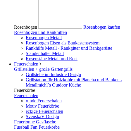
Rosenbogen
Rosenbogen kaufen
Rosenbögen und Rankhilfen
Rosenbogen Metall
Rosenbogen Eisen als Baukastensystem
Rankhilfe Metall - Rankgitter und Rankgerüste
Staudenhalter Metall
Rosenstäbe Metall und Rost
Feuerschalen
Grillstellen + große Gartengrills
Grillstelle im Industrie Design
Grillstation für Holzkohle mit Plancha und Bänken -
Metallmichl´s Outdoor Küche
Feuerkörbe
Feuerschalen
runde Feuerschalen
Motiv Feuerkörbe
eckige Feuerschalen
SvenskaV Design
Feuertonne Gasflasche
Fussball Fan Feuerkörbe