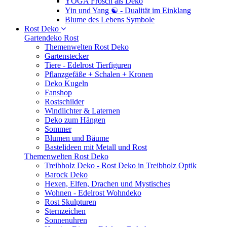
YOGA Frosch als Deko
Yin und Yang ☯ - Dualität im Einklang
Blume des Lebens Symbole
Rost Deko
Gartendeko Rost
Themenwelten Rost Deko
Gartenstecker
Tiere - Edelrost Tierfiguren
Pflanzgefäße + Schalen + Kronen
Deko Kugeln
Fanshop
Rostschilder
Windlichter & Laternen
Deko zum Hängen
Sommer
Blumen und Bäume
Bastelideen mit Metall und Rost
Themenwelten Rost Deko
Treibholz Deko - Rost Deko in Treibholz Optik
Barock Deko
Hexen, Elfen, Drachen und Mystisches
Wohnen - Edelrost Wohndeko
Rost Skulpturen
Sternzeichen
Sonnenuhren