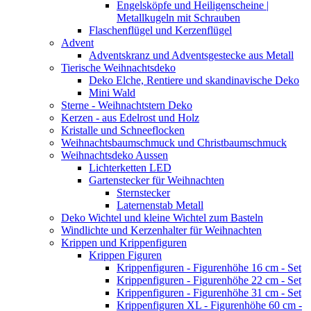
Engelsköpfe und Heiligenscheine |
Metallkugeln mit Schrauben
Flaschenflügel und Kerzenflügel
Advent
Adventskranz und Adventsgestecke aus Metall
Tierische Weihnachtsdeko
Deko Elche, Rentiere und skandinavische Deko
Mini Wald
Sterne - Weihnachtstern Deko
Kerzen - aus Edelrost und Holz
Kristalle und Schneeflocken
Weihnachtsbaumschmuck und Christbaumschmuck
Weihnachtsdeko Aussen
Lichterketten LED
Gartenstecker für Weihnachten
Sternstecker
Laternenstab Metall
Deko Wichtel und kleine Wichtel zum Basteln
Windlichte und Kerzenhalter für Weihnachten
Krippen und Krippenfiguren
Krippen Figuren
Krippenfiguren - Figurenhöhe 16 cm - Set
Krippenfiguren - Figurenhöhe 22 cm - Set
Krippenfiguren - Figurenhöhe 31 cm - Set
Krippenfiguren XL - Figurenhöhe 60 cm -