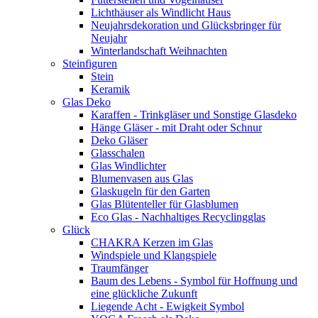
Lichthäuser als Windlicht Haus
Neujahrsdekoration und Glücksbringer für
Neujahr
Winterlandschaft Weihnachten
Steinfiguren
Stein
Keramik
Glas Deko
Karaffen - Trinkgläser und Sonstige Glasdeko
Hänge Gläser - mit Draht oder Schnur
Deko Gläser
Glasschalen
Glas Windlichter
Blumenvasen aus Glas
Glaskugeln für den Garten
Glas Blütenteller für Glasblumen
Eco Glas - Nachhaltiges Recyclingglas
Glück
CHAKRA Kerzen im Glas
Windspiele und Klangspiele
Traumfänger
Baum des Lebens - Symbol für Hoffnung und
eine glückliche Zukunft
Liegende Acht - Ewigkeit Symbol