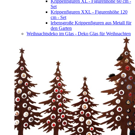
Krippenfiguren XL - Figurenhöhe 60 cm -
Set
Krippenfiguren XXL - Figurenhöhe 120
cm - Set
lebensgroße Krippenfiguren aus Metall für
den Garten
Weihnachtsdeko im Glas - Deko Glas für Weihnachten