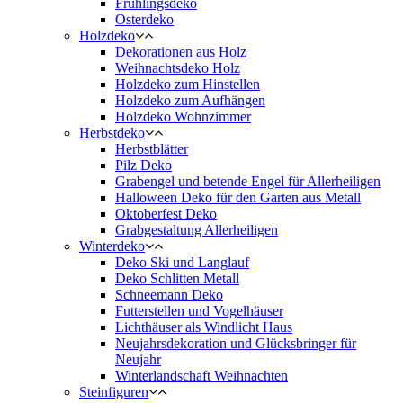
Frühlingsdeko
Osterdeko
Holzdeko
Dekorationen aus Holz
Weihnachtsdeko Holz
Holzdeko zum Hinstellen
Holzdeko zum Aufhängen
Holzdeko Wohnzimmer
Herbstdeko
Herbstblätter
Pilz Deko
Grabengel und betende Engel für Allerheiligen
Halloween Deko für den Garten aus Metall
Oktoberfest Deko
Grabgestaltung Allerheiligen
Winterdeko
Deko Ski und Langlauf
Deko Schlitten Metall
Schneemann Deko
Futterstellen und Vogelhäuser
Lichthäuser als Windlicht Haus
Neujahrsdekoration und Glücksbringer für
Neujahr
Winterlandschaft Weihnachten
Steinfiguren