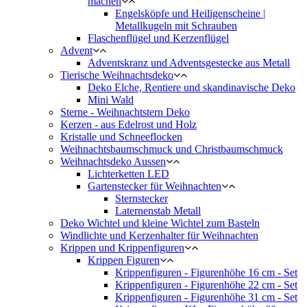
machen
Engelsköpfe und Heiligenscheine |
Metallkugeln mit Schrauben
Flaschenflügel und Kerzenflügel
Advent
Adventskranz und Adventsgestecke aus Metall
Tierische Weihnachtsdeko
Deko Elche, Rentiere und skandinavische Deko
Mini Wald
Sterne - Weihnachtstern Deko
Kerzen - aus Edelrost und Holz
Kristalle und Schneeflocken
Weihnachtsbaumschmuck und Christbaumschmuck
Weihnachtsdeko Aussen
Lichterketten LED
Gartenstecker für Weihnachten
Sternstecker
Laternenstab Metall
Deko Wichtel und kleine Wichtel zum Basteln
Windlichte und Kerzenhalter für Weihnachten
Krippen und Krippenfiguren
Krippen Figuren
Krippenfiguren - Figurenhöhe 16 cm - Set
Krippenfiguren - Figurenhöhe 22 cm - Set
Krippenfiguren - Figurenhöhe 31 cm - Set