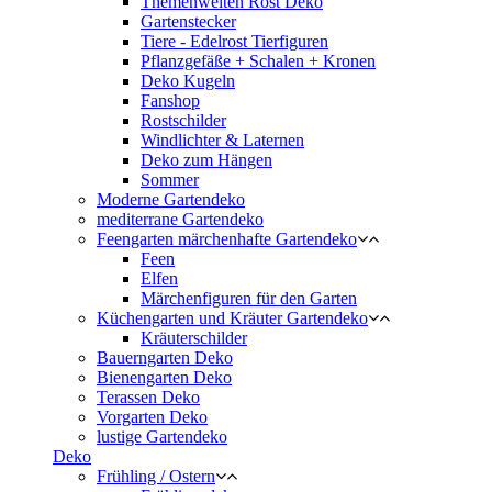
Themenwelten Rost Deko
Gartenstecker
Tiere - Edelrost Tierfiguren
Pflanzgefäße + Schalen + Kronen
Deko Kugeln
Fanshop
Rostschilder
Windlichter & Laternen
Deko zum Hängen
Sommer
Moderne Gartendeko
mediterrane Gartendeko
Feengarten märchenhafte Gartendeko
Feen
Elfen
Märchenfiguren für den Garten
Küchengarten und Kräuter Gartendeko
Kräuterschilder
Bauerngarten Deko
Bienengarten Deko
Terassen Deko
Vorgarten Deko
lustige Gartendeko
Deko
Frühling / Ostern