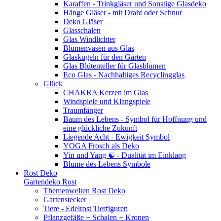
Karaffen - Trinkgläser und Sonstige Glasdeko
Hänge Gläser - mit Draht oder Schnur
Deko Gläser
Glasschalen
Glas Windlichter
Blumenvasen aus Glas
Glaskugeln für den Garten
Glas Blütenteller für Glasblumen
Eco Glas - Nachhaltiges Recyclingglas
Glück
CHAKRA Kerzen im Glas
Windspiele und Klangspiele
Traumfänger
Baum des Lebens - Symbol für Hoffnung und
eine glückliche Zukunft
Liegende Acht - Ewigkeit Symbol
YOGA Frosch als Deko
Yin und Yang ☯ - Dualität im Einklang
Blume des Lebens Symbole
Rost Deko
Gartendeko Rost
Themenwelten Rost Deko
Gartenstecker
Tiere - Edelrost Tierfiguren
Pflanzgefäße + Schalen + Kronen