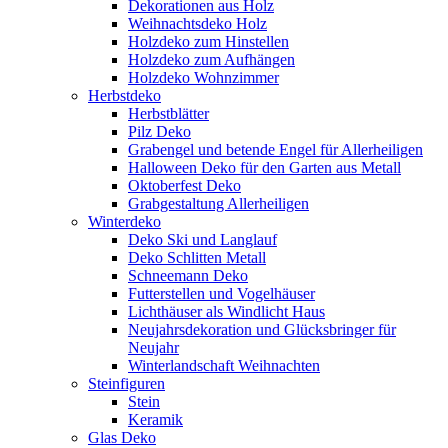
Dekorationen aus Holz
Weihnachtsdeko Holz
Holzdeko zum Hinstellen
Holzdeko zum Aufhängen
Holzdeko Wohnzimmer
Herbstdeko
Herbstblätter
Pilz Deko
Grabengel und betende Engel für Allerheiligen
Halloween Deko für den Garten aus Metall
Oktoberfest Deko
Grabgestaltung Allerheiligen
Winterdeko
Deko Ski und Langlauf
Deko Schlitten Metall
Schneemann Deko
Futterstellen und Vogelhäuser
Lichthäuser als Windlicht Haus
Neujahrsdekoration und Glücksbringer für
Neujahr
Winterlandschaft Weihnachten
Steinfiguren
Stein
Keramik
Glas Deko