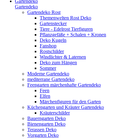
Gartendeko
Gartendeko
Gartendeko Rost
Themenwelten Rost Deko
Gartenstecker
Tiere - Edelrost Tierfiguren
Pflanzgefäße + Schalen + Kronen
Deko Kugeln
Fanshop
Rostschilder
Windlichter & Laternen
Deko zum Hängen
Sommer
Moderne Gartendeko
mediterrane Gartendeko
Feengarten märchenhafte Gartendeko
Feen
Elfen
Märchenfiguren für den Garten
Küchengarten und Kräuter Gartendeko
Kräuterschilder
Bauerngarten Deko
Bienengarten Deko
Terassen Deko
Vorgarten Deko