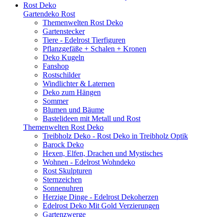
Rost Deko
Gartendeko Rost
Themenwelten Rost Deko
Gartenstecker
Tiere - Edelrost Tierfiguren
Pflanzgefäße + Schalen + Kronen
Deko Kugeln
Fanshop
Rostschilder
Windlichter & Laternen
Deko zum Hängen
Sommer
Blumen und Bäume
Bastelideen mit Metall und Rost
Themenwelten Rost Deko
Treibholz Deko - Rost Deko in Treibholz Optik
Barock Deko
Hexen, Elfen, Drachen und Mystisches
Wohnen - Edelrost Wohndeko
Rost Skulpturen
Sternzeichen
Sonnenuhren
Herzige Dinge - Edelrost Dekoherzen
Edelrost Deko Mit Gold Verzierungen
Gartenzwerge