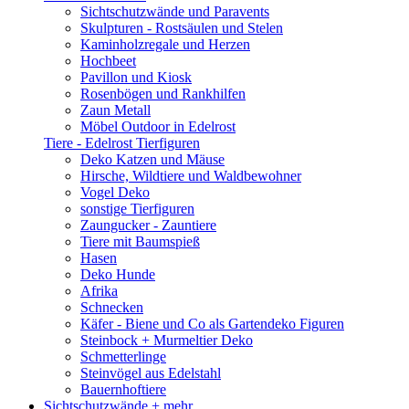
Sichtschutzwände und Paravents
Skulpturen - Rostsäulen und Stelen
Kaminholzregale und Herzen
Hochbeet
Pavillon und Kiosk
Rosenbögen und Rankhilfen
Zaun Metall
Möbel Outdoor in Edelrost
Tiere - Edelrost Tierfiguren
Deko Katzen und Mäuse
Hirsche, Wildtiere und Waldbewohner
Vogel Deko
sonstige Tierfiguren
Zaungucker - Zauntiere
Tiere mit Baumspieß
Hasen
Deko Hunde
Afrika
Schnecken
Käfer - Biene und Co als Gartendeko Figuren
Steinbock + Murmeltier Deko
Schmetterlinge
Steinvögel aus Edelstahl
Bauernhoftiere
Sichtschutzwände
+ mehr