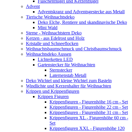
Flaschenflügel und Kerzenflügel
Advent
Adventskranz und Adventsgestecke aus Metall
Tierische Weihnachtsdeko
Deko Elche, Rentiere und skandinavische Deko
Mini Wald
Sterne - Weihnachtstern Deko
Kerzen - aus Edelrost und Holz
Kristalle und Schneeflocken
Weihnachtsbaumschmuck und Christbaumschmuck
Weihnachtsdeko Aussen
Lichterketten LED
Gartenstecker für Weihnachten
Sternstecker
Laternenstab Metall
Deko Wichtel und kleine Wichtel zum Basteln
Windlichte und Kerzenhalter für Weihnachten
Krippen und Krippenfiguren
Krippen Figuren
Krippenfiguren - Figurenhöhe 16 cm - Set
Krippenfiguren - Figurenhöhe 22 cm - Set
Krippenfiguren - Figurenhöhe 31 cm - Set
Krippenfiguren XL - Figurenhöhe 60 cm -
Set
Krippenfiguren XXL - Figurenhöhe 120