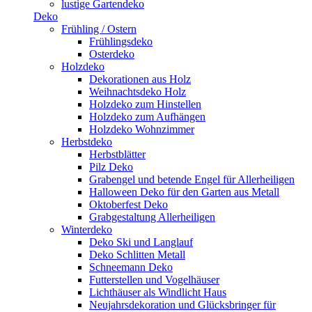
lustige Gartendeko
Deko
Frühling / Ostern
Frühlingsdeko
Osterdeko
Holzdeko
Dekorationen aus Holz
Weihnachtsdeko Holz
Holzdeko zum Hinstellen
Holzdeko zum Aufhängen
Holzdeko Wohnzimmer
Herbstdeko
Herbstblätter
Pilz Deko
Grabengel und betende Engel für Allerheiligen
Halloween Deko für den Garten aus Metall
Oktoberfest Deko
Grabgestaltung Allerheiligen
Winterdeko
Deko Ski und Langlauf
Deko Schlitten Metall
Schneemann Deko
Futterstellen und Vogelhäuser
Lichthäuser als Windlicht Haus
Neujahrsdekoration und Glücksbringer für