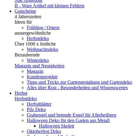
Alle Angebote
B - Ware
Artikel mit kleinen Fehlern
Gutscheine
4 Jahreszeiten
Ideen für
Frühling / Ostern
aussergewöhnliche
Herbstdeko
Über 1000 x festliche
Weihnachtsdeko
Bezaubernde
Winterdeko
Magazin und Neuigkeiten
Magazin
Kundenprojekte
Tipps und Tricks zur Gartengestaltung und Gartendeko
Alles über Rost - Besonderheiten und Wissenswertes
Herbst
Herbstdeko
Herbstblätter
Pilz Deko
Grabengel und betende Engel für Allerheiligen
Halloween Deko für den Garten aus Metall
Halloween Skelett
Oktoberfest Deko