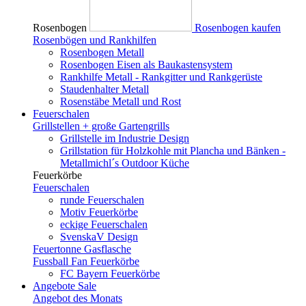
Rosenbogen
Rosenbogen kaufen
Rosenbögen und Rankhilfen
Rosenbogen Metall
Rosenbogen Eisen als Baukastensystem
Rankhilfe Metall - Rankgitter und Rankgerüste
Staudenhalter Metall
Rosenstäbe Metall und Rost
Feuerschalen
Grillstellen + große Gartengrills
Grillstelle im Industrie Design
Grillstation für Holzkohle mit Plancha und Bänken -
Metallmichl´s Outdoor Küche
Feuerkörbe
Feuerschalen
runde Feuerschalen
Motiv Feuerkörbe
eckige Feuerschalen
SvenskaV Design
Feuertonne Gasflasche
Fussball Fan Feuerkörbe
FC Bayern Feuerkörbe
Angebote
Sale
Angebot des Monats