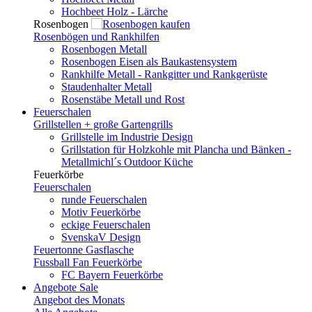
Hochbeet Holz - Lärche
Rosenbogen
Rosenbögen und Rankhilfen
Rosenbogen Metall
Rosenbogen Eisen als Baukastensystem
Rankhilfe Metall - Rankgitter und Rankgerüste
Staudenhalter Metall
Rosenstäbe Metall und Rost
Feuerschalen
Grillstellen + große Gartengrills
Grillstelle im Industrie Design
Grillstation für Holzkohle mit Plancha und Bänken -
Metallmichl´s Outdoor Küche
Feuerkörbe
Feuerschalen
runde Feuerschalen
Motiv Feuerkörbe
eckige Feuerschalen
SvenskaV Design
Feuertonne Gasflasche
Fussball Fan Feuerkörbe
FC Bayern Feuerkörbe
Angebote
Sale
Angebot des Monats