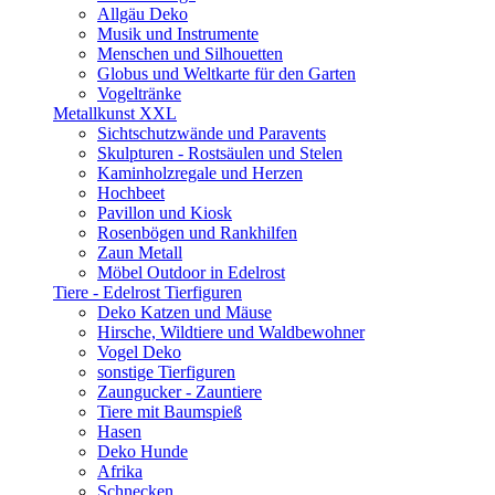
Allgäu Deko
Musik und Instrumente
Menschen und Silhouetten
Globus und Weltkarte für den Garten
Vogeltränke
Metallkunst XXL
Sichtschutzwände und Paravents
Skulpturen - Rostsäulen und Stelen
Kaminholzregale und Herzen
Hochbeet
Pavillon und Kiosk
Rosenbögen und Rankhilfen
Zaun Metall
Möbel Outdoor in Edelrost
Tiere - Edelrost Tierfiguren
Deko Katzen und Mäuse
Hirsche, Wildtiere und Waldbewohner
Vogel Deko
sonstige Tierfiguren
Zaungucker - Zauntiere
Tiere mit Baumspieß
Hasen
Deko Hunde
Afrika
Schnecken