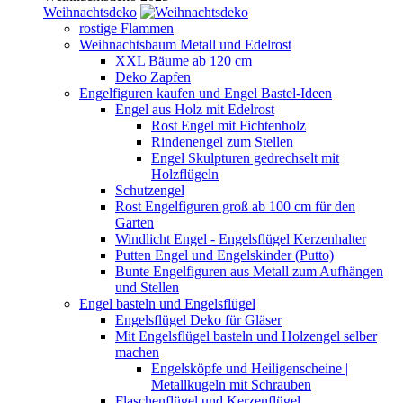
Weihnachtsdeko
rostige Flammen
Weihnachtsbaum Metall und Edelrost
XXL Bäume ab 120 cm
Deko Zapfen
Engelfiguren kaufen und Engel Bastel-Ideen
Engel aus Holz mit Edelrost
Rost Engel mit Fichtenholz
Rindenengel zum Stellen
Engel Skulpturen gedrechselt mit
Holzflügeln
Schutzengel
Rost Engelfiguren groß ab 100 cm für den
Garten
Windlicht Engel - Engelsflügel Kerzenhalter
Putten Engel und Engelskinder (Putto)
Bunte Engelfiguren aus Metall zum Aufhängen
und Stellen
Engel basteln und Engelsflügel
Engelsflügel Deko für Gläser
Mit Engelsflügel basteln und Holzengel selber
machen
Engelsköpfe und Heiligenscheine |
Metallkugeln mit Schrauben
Flaschenflügel und Kerzenflügel