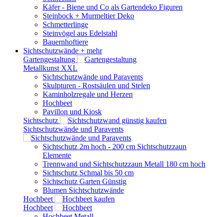
Käfer - Biene und Co als Gartendeko Figuren
Steinbock + Murmeltier Deko
Schmetterlinge
Steinvögel aus Edelstahl
Bauernhoftiere
Sichtschutzwände
+ mehr
Gartengestaltung
Metallkunst XXL
Sichtschutzwände und Paravents
Skulpturen - Rostsäulen und Stelen
Kaminholzregale und Herzen
Hochbeet
Pavillon und Kiosk
Sichtschutz
Sichtschutzwände und Paravents
Sichtschutz 2m hoch - 200 cm Sichtschutzzaun
Elemente
Trennwand und Sichtschutzzaun Metall 180 cm hoch
Sichtschutz Schmal bis 50 cm
Sichtschutz Garten Günstig
Blumen Sichtschutzwände
Hochbeet
Hochbeet
Hochbeet Metall