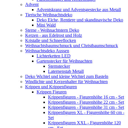
Advent
Adventskranz und Adventsgestecke aus Metall
Tierische Weihnachtsdeko
Deko Elche, Rentiere und skandinavische Deko
Mini Wald
Sterne - Weihnachtstern Deko
Kerzen - aus Edelrost und Holz
Kristalle und Schneeflocken
Weihnachtsbaumschmuck und Christbaumschmuck
Weihnachtsdeko Aussen
Lichterketten LED
Gartenstecker für Weihnachten
Sternstecker
Laternenstab Metall
Deko Wichtel und kleine Wichtel zum Basteln
Windlichte und Kerzenhalter für Weihnachten
Krippen und Krippenfiguren
Krippen Figuren
Krippenfiguren - Figurenhöhe 16 cm - Set
Krippenfiguren - Figurenhöhe 22 cm - Set
Krippenfiguren - Figurenhöhe 31 cm - Set
Krippenfiguren XL - Figurenhöhe 60 cm -
Set
Krippenfiguren XXL - Figurenhöhe 120
cm - Set