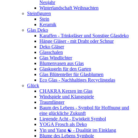
Neujahr
Winterlandschaft Weihnachten
Steinfiguren
Stein
Keramik
Glas Deko
Karaffen - Trinkgläser und Sonstige Glasdeko
Hänge Gläser - mit Draht oder Schnur
Deko Gläser
Glasschalen
Glas Windlichter
Blumenvasen aus Glas
Glaskugeln für den Garten
Glas Blütenteller für Glasblumen
Eco Glas - Nachhaltiges Recyclingglas
Glück
CHAKRA Kerzen im Glas
Windspiele und Klangspiele
Traumfänger
Baum des Lebens - Symbol für Hoffnung und
eine glückliche Zukunft
Liegende Acht - Ewigkeit Symbol
YOGA Frosch als Deko
Yin und Yang ☯ - Dualität im Einklang
Blume des Lebens Symbole