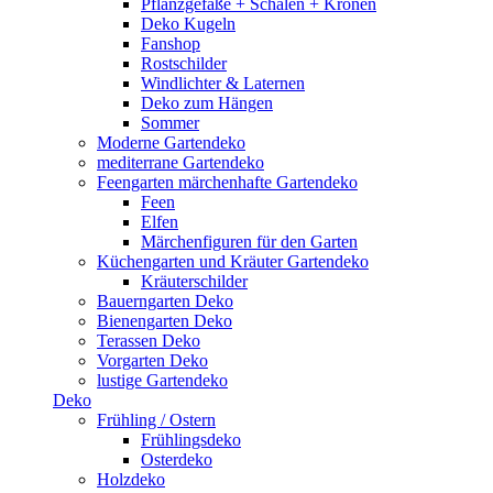
Pflanzgefäße + Schalen + Kronen
Deko Kugeln
Fanshop
Rostschilder
Windlichter & Laternen
Deko zum Hängen
Sommer
Moderne Gartendeko
mediterrane Gartendeko
Feengarten märchenhafte Gartendeko
Feen
Elfen
Märchenfiguren für den Garten
Küchengarten und Kräuter Gartendeko
Kräuterschilder
Bauerngarten Deko
Bienengarten Deko
Terassen Deko
Vorgarten Deko
lustige Gartendeko
Deko
Frühling / Ostern
Frühlingsdeko
Osterdeko
Holzdeko