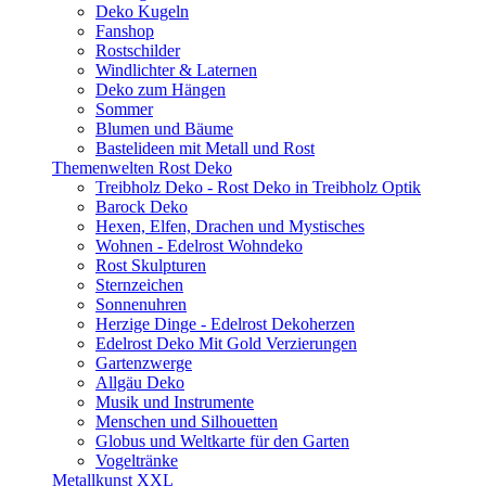
Deko Kugeln
Fanshop
Rostschilder
Windlichter & Laternen
Deko zum Hängen
Sommer
Blumen und Bäume
Bastelideen mit Metall und Rost
Themenwelten Rost Deko
Treibholz Deko - Rost Deko in Treibholz Optik
Barock Deko
Hexen, Elfen, Drachen und Mystisches
Wohnen - Edelrost Wohndeko
Rost Skulpturen
Sternzeichen
Sonnenuhren
Herzige Dinge - Edelrost Dekoherzen
Edelrost Deko Mit Gold Verzierungen
Gartenzwerge
Allgäu Deko
Musik und Instrumente
Menschen und Silhouetten
Globus und Weltkarte für den Garten
Vogeltränke
Metallkunst XXL