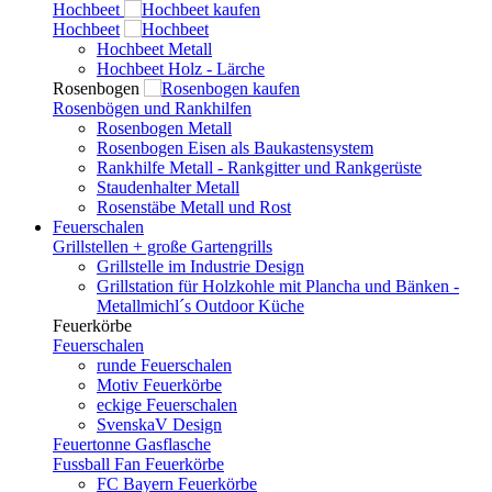
Hochbeet
Hochbeet
Hochbeet Metall
Hochbeet Holz - Lärche
Rosenbogen
Rosenbögen und Rankhilfen
Rosenbogen Metall
Rosenbogen Eisen als Baukastensystem
Rankhilfe Metall - Rankgitter und Rankgerüste
Staudenhalter Metall
Rosenstäbe Metall und Rost
Feuerschalen
Grillstellen + große Gartengrills
Grillstelle im Industrie Design
Grillstation für Holzkohle mit Plancha und Bänken -
Metallmichl´s Outdoor Küche
Feuerkörbe
Feuerschalen
runde Feuerschalen
Motiv Feuerkörbe
eckige Feuerschalen
SvenskaV Design
Feuertonne Gasflasche
Fussball Fan Feuerkörbe
FC Bayern Feuerkörbe