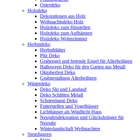
Osterdeko
Holzdeko
Dekorationen aus Holz
Weihnachtsdeko Holz
Holzdeko zum Hinstellen
Holzdeko zum Aufhängen
Holzdeko Wohnzimmer
Herbstdeko
Herbstblätter
Pilz Deko
Grabengel und betende Engel für Allerheiligen
Halloween Deko für den Garten aus Metall
Oktoberfest Deko
Grabgestaltung Allerheiligen
Winterdeko
Deko Ski und Langlauf
Deko Schlitten Metall
Schneemann Deko
Futterstellen und Vogelhäuser
Lichthäuser als Windlicht Haus
Neujahrsdekoration und Glücksbringer für
Neujahr
Winterlandschaft Weihnachten
Steinfiguren
Stein