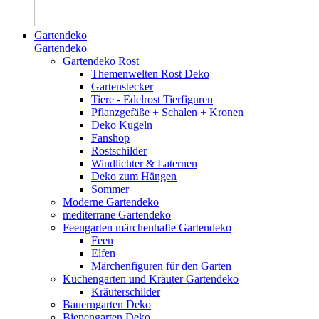
Gartendeko
Gartendeko
Gartendeko Rost
Themenwelten Rost Deko
Gartenstecker
Tiere - Edelrost Tierfiguren
Pflanzgefäße + Schalen + Kronen
Deko Kugeln
Fanshop
Rostschilder
Windlichter & Laternen
Deko zum Hängen
Sommer
Moderne Gartendeko
mediterrane Gartendeko
Feengarten märchenhafte Gartendeko
Feen
Elfen
Märchenfiguren für den Garten
Küchengarten und Kräuter Gartendeko
Kräuterschilder
Bauerngarten Deko
Bienengarten Deko