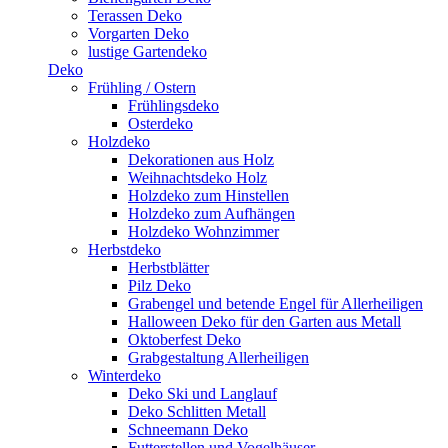
Terassen Deko
Vorgarten Deko
lustige Gartendeko
Deko
Frühling / Ostern
Frühlingsdeko
Osterdeko
Holzdeko
Dekorationen aus Holz
Weihnachtsdeko Holz
Holzdeko zum Hinstellen
Holzdeko zum Aufhängen
Holzdeko Wohnzimmer
Herbstdeko
Herbstblätter
Pilz Deko
Grabengel und betende Engel für Allerheiligen
Halloween Deko für den Garten aus Metall
Oktoberfest Deko
Grabgestaltung Allerheiligen
Winterdeko
Deko Ski und Langlauf
Deko Schlitten Metall
Schneemann Deko
Futterstellen und Vogelhäuser