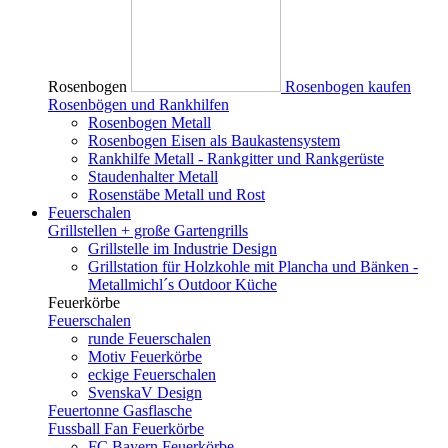
Rosenbogen
Rosenbogen kaufen
Rosenbögen und Rankhilfen
Rosenbogen Metall
Rosenbogen Eisen als Baukastensystem
Rankhilfe Metall - Rankgitter und Rankgerüste
Staudenhalter Metall
Rosenstäbe Metall und Rost
Feuerschalen
Grillstellen + große Gartengrills
Grillstelle im Industrie Design
Grillstation für Holzkohle mit Plancha und Bänken -
Metallmichl´s Outdoor Küche
Feuerkörbe
Feuerschalen
runde Feuerschalen
Motiv Feuerkörbe
eckige Feuerschalen
SvenskaV Design
Feuertonne Gasflasche
Fussball Fan Feuerkörbe
FC Bayern Feuerkörbe