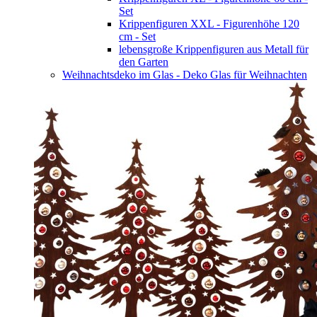
Set
Krippenfiguren XXL - Figurenhöhe 120
cm - Set
lebensgroße Krippenfiguren aus Metall für
den Garten
Weihnachtsdeko im Glas - Deko Glas für Weihnachten