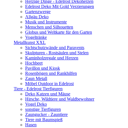
Herzige Dinge - Edelrost Dekoherzen
Edelrost Deko Mit Gold Verzierungen
Gartenzwerge
Allgäu Deko
Musik und Instrumente
Menschen und Silhouetten
Globus und Weltkarte für den Garten
Vogeltränke
Metallkunst XXL
Sichtschutzwände und Paravents
Skulpturen - Rostsäulen und Stelen
Kaminholzregale und Herzen
Hochbeet
Pavillon und Kiosk
Rosenbögen und Rankhilfen
Zaun Metall
Möbel Outdoor in Edelrost
Tiere - Edelrost Tierfiguren
Deko Katzen und Mäuse
Hirsche, Wildtiere und Waldbewohner
Vogel Deko
sonstige Tierfiguren
Zaungucker - Zauntiere
Tiere mit Baumspieß
Hasen