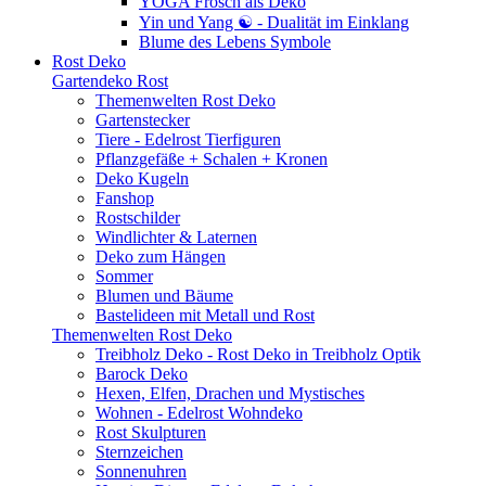
YOGA Frosch als Deko
Yin und Yang ☯ - Dualität im Einklang
Blume des Lebens Symbole
Rost Deko
Gartendeko Rost
Themenwelten Rost Deko
Gartenstecker
Tiere - Edelrost Tierfiguren
Pflanzgefäße + Schalen + Kronen
Deko Kugeln
Fanshop
Rostschilder
Windlichter & Laternen
Deko zum Hängen
Sommer
Blumen und Bäume
Bastelideen mit Metall und Rost
Themenwelten Rost Deko
Treibholz Deko - Rost Deko in Treibholz Optik
Barock Deko
Hexen, Elfen, Drachen und Mystisches
Wohnen - Edelrost Wohndeko
Rost Skulpturen
Sternzeichen
Sonnenuhren