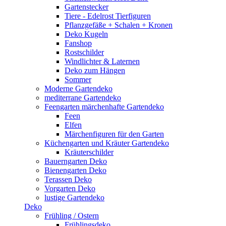
Gartenstecker
Tiere - Edelrost Tierfiguren
Pflanzgefäße + Schalen + Kronen
Deko Kugeln
Fanshop
Rostschilder
Windlichter & Laternen
Deko zum Hängen
Sommer
Moderne Gartendeko
mediterrane Gartendeko
Feengarten märchenhafte Gartendeko
Feen
Elfen
Märchenfiguren für den Garten
Küchengarten und Kräuter Gartendeko
Kräuterschilder
Bauerngarten Deko
Bienengarten Deko
Terassen Deko
Vorgarten Deko
lustige Gartendeko
Deko
Frühling / Ostern
Frühlingsdeko