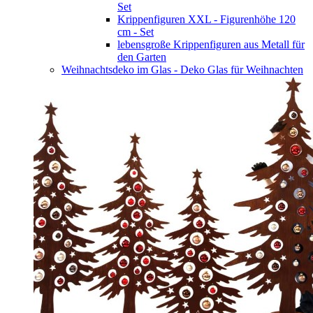
Set
Krippenfiguren XXL - Figurenhöhe 120
cm - Set
lebensgroße Krippenfiguren aus Metall für
den Garten
Weihnachtsdeko im Glas - Deko Glas für Weihnachten