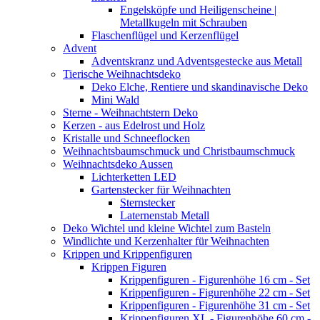
Engelsköpfe und Heiligenscheine |
Metallkugeln mit Schrauben
Flaschenflügel und Kerzenflügel
Advent
Adventskranz und Adventsgestecke aus Metall
Tierische Weihnachtsdeko
Deko Elche, Rentiere und skandinavische Deko
Mini Wald
Sterne - Weihnachtstern Deko
Kerzen - aus Edelrost und Holz
Kristalle und Schneeflocken
Weihnachtsbaumschmuck und Christbaumschmuck
Weihnachtsdeko Aussen
Lichterketten LED
Gartenstecker für Weihnachten
Sternstecker
Laternenstab Metall
Deko Wichtel und kleine Wichtel zum Basteln
Windlichte und Kerzenhalter für Weihnachten
Krippen und Krippenfiguren
Krippen Figuren
Krippenfiguren - Figurenhöhe 16 cm - Set
Krippenfiguren - Figurenhöhe 22 cm - Set
Krippenfiguren - Figurenhöhe 31 cm - Set
Krippenfiguren XL - Figurenhöhe 60 cm -