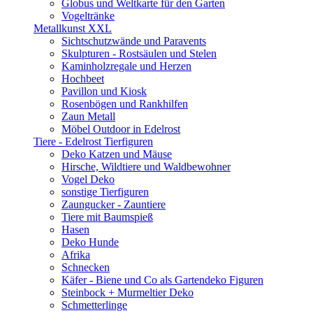
Globus und Weltkarte für den Garten
Vogeltränke
Metallkunst XXL
Sichtschutzwände und Paravents
Skulpturen - Rostsäulen und Stelen
Kaminholzregale und Herzen
Hochbeet
Pavillon und Kiosk
Rosenbögen und Rankhilfen
Zaun Metall
Möbel Outdoor in Edelrost
Tiere - Edelrost Tierfiguren
Deko Katzen und Mäuse
Hirsche, Wildtiere und Waldbewohner
Vogel Deko
sonstige Tierfiguren
Zaungucker - Zauntiere
Tiere mit Baumspieß
Hasen
Deko Hunde
Afrika
Schnecken
Käfer - Biene und Co als Gartendeko Figuren
Steinbock + Murmeltier Deko
Schmetterlinge