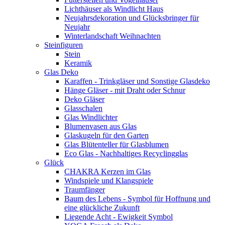
Lichthäuser als Windlicht Haus
Neujahrsdekoration und Glücksbringer für
Neujahr
Winterlandschaft Weihnachten
Steinfiguren
Stein
Keramik
Glas Deko
Karaffen - Trinkgläser und Sonstige Glasdeko
Hänge Gläser - mit Draht oder Schnur
Deko Gläser
Glasschalen
Glas Windlichter
Blumenvasen aus Glas
Glaskugeln für den Garten
Glas Blütenteller für Glasblumen
Eco Glas - Nachhaltiges Recyclingglas
Glück
CHAKRA Kerzen im Glas
Windspiele und Klangspiele
Traumfänger
Baum des Lebens - Symbol für Hoffnung und
eine glückliche Zukunft
Liegende Acht - Ewigkeit Symbol