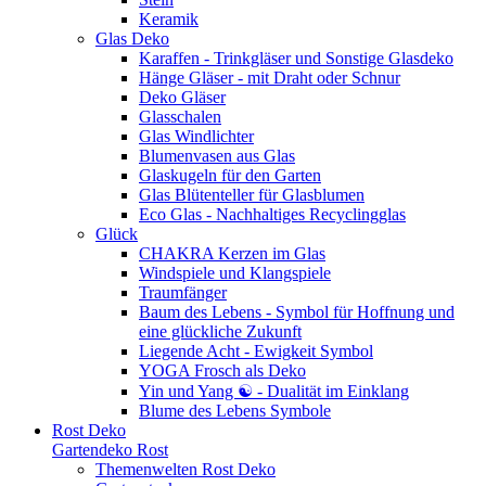
Keramik
Glas Deko
Karaffen - Trinkgläser und Sonstige Glasdeko
Hänge Gläser - mit Draht oder Schnur
Deko Gläser
Glasschalen
Glas Windlichter
Blumenvasen aus Glas
Glaskugeln für den Garten
Glas Blütenteller für Glasblumen
Eco Glas - Nachhaltiges Recyclingglas
Glück
CHAKRA Kerzen im Glas
Windspiele und Klangspiele
Traumfänger
Baum des Lebens - Symbol für Hoffnung und
eine glückliche Zukunft
Liegende Acht - Ewigkeit Symbol
YOGA Frosch als Deko
Yin und Yang ☯ - Dualität im Einklang
Blume des Lebens Symbole
Rost Deko
Gartendeko Rost
Themenwelten Rost Deko