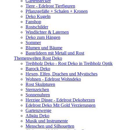
Gartenstecker
Tiere - Edelrost Tierfiguren
Pflanzgefäße + Schalen + Kronen
Deko Kugeln
Fanshop
Rostschilder
Windlichter & Laternen
Deko zum Hängen
Sommer
Blumen und Bäume
Bastelideen mit Metall und Rost
Themenwelten Rost Deko
Treibholz Deko - Rost Deko in Treibholz Optik
Barock Deko
Hexen, Elfen, Drachen und Mystisches
Wohnen - Edelrost Wohndeko
Rost Skulpturen
Sternzeichen
Sonnenuhren
Herzige Dinge - Edelrost Dekoherzen
Edelrost Deko Mit Gold Verzierungen
Gartenzwerge
Allgäu Deko
Musik und Instrumente
Menschen und Silhouetten