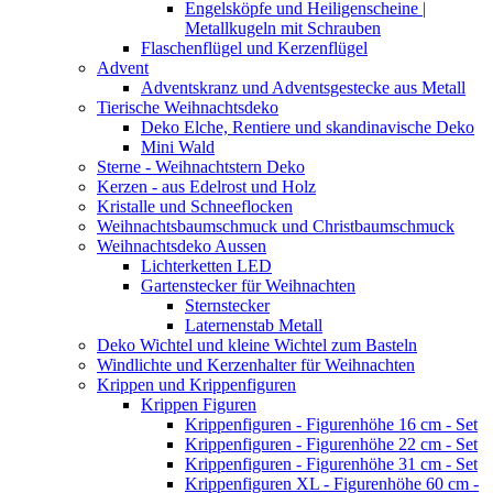
Engelsköpfe und Heiligenscheine |
Metallkugeln mit Schrauben
Flaschenflügel und Kerzenflügel
Advent
Adventskranz und Adventsgestecke aus Metall
Tierische Weihnachtsdeko
Deko Elche, Rentiere und skandinavische Deko
Mini Wald
Sterne - Weihnachtstern Deko
Kerzen - aus Edelrost und Holz
Kristalle und Schneeflocken
Weihnachtsbaumschmuck und Christbaumschmuck
Weihnachtsdeko Aussen
Lichterketten LED
Gartenstecker für Weihnachten
Sternstecker
Laternenstab Metall
Deko Wichtel und kleine Wichtel zum Basteln
Windlichte und Kerzenhalter für Weihnachten
Krippen und Krippenfiguren
Krippen Figuren
Krippenfiguren - Figurenhöhe 16 cm - Set
Krippenfiguren - Figurenhöhe 22 cm - Set
Krippenfiguren - Figurenhöhe 31 cm - Set
Krippenfiguren XL - Figurenhöhe 60 cm -