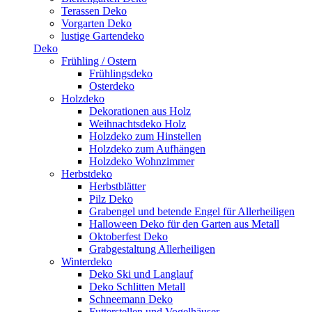
Terassen Deko
Vorgarten Deko
lustige Gartendeko
Deko
Frühling / Ostern
Frühlingsdeko
Osterdeko
Holzdeko
Dekorationen aus Holz
Weihnachtsdeko Holz
Holzdeko zum Hinstellen
Holzdeko zum Aufhängen
Holzdeko Wohnzimmer
Herbstdeko
Herbstblätter
Pilz Deko
Grabengel und betende Engel für Allerheiligen
Halloween Deko für den Garten aus Metall
Oktoberfest Deko
Grabgestaltung Allerheiligen
Winterdeko
Deko Ski und Langlauf
Deko Schlitten Metall
Schneemann Deko
Futterstellen und Vogelhäuser