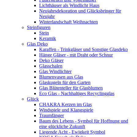
Lichthäuser als Windlicht Haus
Neujahrsdekoration und Glücksbringer für
Neujahr
Winterlandschaft Weihnachten
Steinfiguren
Stein
Keramik
Glas Deko
Karaffen - Trinkgläser und Sonstige Glasdeko
Hänge Gläser - mit Draht oder Schnur
Deko Gläser
Glasschalen
Glas Windlichter
Blumenvasen aus Glas
Glaskugeln für den Garten
Glas Blütenteller für Glasblumen
Eco Glas - Nachhaltiges Recyclingglas
Glück
CHAKRA Kerzen im Glas
Windspiele und Klangspiele
Traumfänger
Baum des Lebens - Symbol für Hoffnung und
eine glückliche Zukunft
Liegende Acht - Ewigkeit Symbol