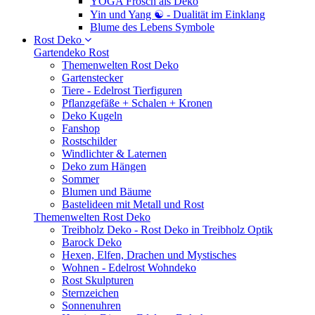
YOGA Frosch als Deko
Yin und Yang ☯ - Dualität im Einklang
Blume des Lebens Symbole
Rost Deko
Gartendeko Rost
Themenwelten Rost Deko
Gartenstecker
Tiere - Edelrost Tierfiguren
Pflanzgefäße + Schalen + Kronen
Deko Kugeln
Fanshop
Rostschilder
Windlichter & Laternen
Deko zum Hängen
Sommer
Blumen und Bäume
Bastelideen mit Metall und Rost
Themenwelten Rost Deko
Treibholz Deko - Rost Deko in Treibholz Optik
Barock Deko
Hexen, Elfen, Drachen und Mystisches
Wohnen - Edelrost Wohndeko
Rost Skulpturen
Sternzeichen
Sonnenuhren