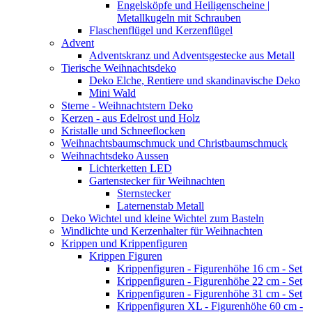
Engelsköpfe und Heiligenscheine |
Metallkugeln mit Schrauben
Flaschenflügel und Kerzenflügel
Advent
Adventskranz und Adventsgestecke aus Metall
Tierische Weihnachtsdeko
Deko Elche, Rentiere und skandinavische Deko
Mini Wald
Sterne - Weihnachtstern Deko
Kerzen - aus Edelrost und Holz
Kristalle und Schneeflocken
Weihnachtsbaumschmuck und Christbaumschmuck
Weihnachtsdeko Aussen
Lichterketten LED
Gartenstecker für Weihnachten
Sternstecker
Laternenstab Metall
Deko Wichtel und kleine Wichtel zum Basteln
Windlichte und Kerzenhalter für Weihnachten
Krippen und Krippenfiguren
Krippen Figuren
Krippenfiguren - Figurenhöhe 16 cm - Set
Krippenfiguren - Figurenhöhe 22 cm - Set
Krippenfiguren - Figurenhöhe 31 cm - Set
Krippenfiguren XL - Figurenhöhe 60 cm -