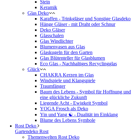
Stein
Keramik
Glas Deko
Karaffen - Trinkgläser und Sonstige Glasdeko
Hänge Gläser - mit Draht oder Schnur
Deko Gläser
Glasschalen
Glas Windlichter
Blumenvasen aus Glas
Glaskugeln für den Garten
Glas Blütenteller für Glasblumen
Eco Glas - Nachhaltiges Recyclingglas
Glück
CHAKRA Kerzen im Glas
Windspiele und Klangspiele
Traumfänger
Baum des Lebens - Symbol für Hoffnung und
eine glückliche Zukunft
Liegende Acht - Ewigkeit Symbol
YOGA Frosch als Deko
Yin und Yang ☯ - Dualität im Einklang
Blume des Lebens Symbole
Rost Deko
Gartendeko Rost
Themenwelten Rost Deko