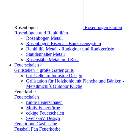
Rosenbogen
Rosenbogen kaufen
Rosenbögen und Rankhilfen
Rosenbogen Metall
Rosenbogen Eisen als Baukastensystem
Rankhilfe Metall - Rankgitter und Rankgerüste
Staudenhalter Metall
Rosenstäbe Metall und Rost
Feuerschalen
Grillstellen + große Gartengrills
Grillstelle im Industrie Design
Grillstation für Holzkohle mit Plancha und Bänken -
Metallmichl´s Outdoor Küche
Feuerkörbe
Feuerschalen
runde Feuerschalen
Motiv Feuerkörbe
eckige Feuerschalen
SvenskaV Design
Feuertonne Gasflasche
Fussball Fan Feuerkörbe