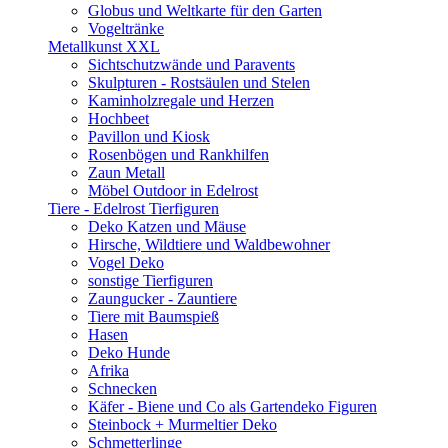
Globus und Weltkarte für den Garten
Vogeltränke
Metallkunst XXL
Sichtschutzwände und Paravents
Skulpturen - Rostsäulen und Stelen
Kaminholzregale und Herzen
Hochbeet
Pavillon und Kiosk
Rosenbögen und Rankhilfen
Zaun Metall
Möbel Outdoor in Edelrost
Tiere - Edelrost Tierfiguren
Deko Katzen und Mäuse
Hirsche, Wildtiere und Waldbewohner
Vogel Deko
sonstige Tierfiguren
Zaungucker - Zauntiere
Tiere mit Baumspieß
Hasen
Deko Hunde
Afrika
Schnecken
Käfer - Biene und Co als Gartendeko Figuren
Steinbock + Murmeltier Deko
Schmetterlinge