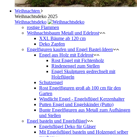
Weihnachten
Weihnachtsdeko 2025
Weihnachtsdeko
rostige Flammen
Weihnachtsbaum Metall und Edelrost
XXL Bäume ab 120 cm
Deko Zapfen
Engelfiguren kaufen und Engel Bastel-Ideen
Engel aus Holz mit Edelrost
Rost Engel mit Fichtenholz
Rindenengel zum Stellen
Engel Skulpturen gedrechselt mit
Holzflügeln
Schutzengel
Rost Engelfiguren groß ab 100 cm für den
Garten
Windlicht Engel - Engelsflügel Kerzenhalter
Putten Engel und Engelskinder (Putto)
Bunte Engelfiguren aus Metall zum Aufhängen
und Stellen
Engel basteln und Engelsflügel
Engelsflügel Deko für Gläser
Mit Engelsflügel basteln und Holzengel selber