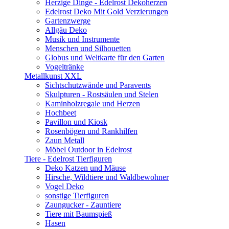
Herzige Dinge - Edelrost Dekoherzen
Edelrost Deko Mit Gold Verzierungen
Gartenzwerge
Allgäu Deko
Musik und Instrumente
Menschen und Silhouetten
Globus und Weltkarte für den Garten
Vogeltränke
Metallkunst XXL
Sichtschutzwände und Paravents
Skulpturen - Rostsäulen und Stelen
Kaminholzregale und Herzen
Hochbeet
Pavillon und Kiosk
Rosenbögen und Rankhilfen
Zaun Metall
Möbel Outdoor in Edelrost
Tiere - Edelrost Tierfiguren
Deko Katzen und Mäuse
Hirsche, Wildtiere und Waldbewohner
Vogel Deko
sonstige Tierfiguren
Zaungucker - Zauntiere
Tiere mit Baumspieß
Hasen