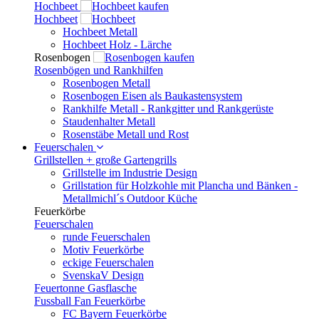
Hochbeet
Hochbeet
Hochbeet Metall
Hochbeet Holz - Lärche
Rosenbogen
Rosenbögen und Rankhilfen
Rosenbogen Metall
Rosenbogen Eisen als Baukastensystem
Rankhilfe Metall - Rankgitter und Rankgerüste
Staudenhalter Metall
Rosenstäbe Metall und Rost
Feuerschalen
Grillstellen + große Gartengrills
Grillstelle im Industrie Design
Grillstation für Holzkohle mit Plancha und Bänken -
Metallmichl´s Outdoor Küche
Feuerkörbe
Feuerschalen
runde Feuerschalen
Motiv Feuerkörbe
eckige Feuerschalen
SvenskaV Design
Feuertonne Gasflasche
Fussball Fan Feuerkörbe
FC Bayern Feuerkörbe