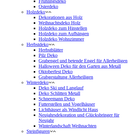
Frühlingsdeko
Osterdeko
Holzdeko
Dekorationen aus Holz
Weihnachtsdeko Holz
Holzdeko zum Hinstellen
Holzdeko zum Aufhängen
Holzdeko Wohnzimmer
Herbstdeko
Herbstblätter
Pilz Deko
Grabengel und betende Engel für Allerheiligen
Halloween Deko für den Garten aus Metall
Oktoberfest Deko
Grabgestaltung Allerheiligen
Winterdeko
Deko Ski und Langlauf
Deko Schlitten Metall
Schneemann Deko
Futterstellen und Vogelhäuser
Lichthäuser als Windlicht Haus
Neujahrsdekoration und Glücksbringer für
Neujahr
Winterlandschaft Weihnachten
Steinfiguren