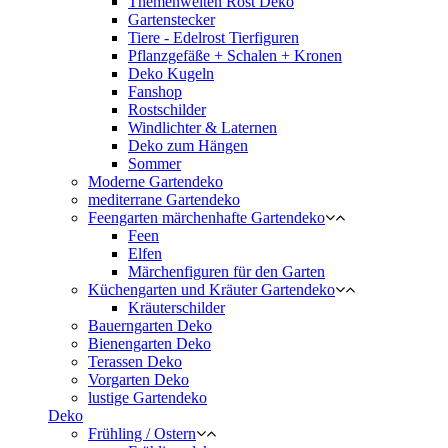
Themenwelten Rost Deko
Gartenstecker
Tiere - Edelrost Tierfiguren
Pflanzgefäße + Schalen + Kronen
Deko Kugeln
Fanshop
Rostschilder
Windlichter & Laternen
Deko zum Hängen
Sommer
Moderne Gartendeko
mediterrane Gartendeko
Feengarten märchenhafte Gartendeko
Feen
Elfen
Märchenfiguren für den Garten
Küchengarten und Kräuter Gartendeko
Kräuterschilder
Bauerngarten Deko
Bienengarten Deko
Terassen Deko
Vorgarten Deko
lustige Gartendeko
Deko
Frühling / Ostern