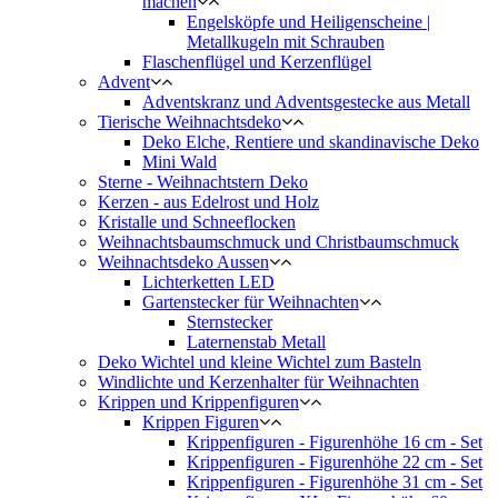
machen
Engelsköpfe und Heiligenscheine |
Metallkugeln mit Schrauben
Flaschenflügel und Kerzenflügel
Advent
Adventskranz und Adventsgestecke aus Metall
Tierische Weihnachtsdeko
Deko Elche, Rentiere und skandinavische Deko
Mini Wald
Sterne - Weihnachtstern Deko
Kerzen - aus Edelrost und Holz
Kristalle und Schneeflocken
Weihnachtsbaumschmuck und Christbaumschmuck
Weihnachtsdeko Aussen
Lichterketten LED
Gartenstecker für Weihnachten
Sternstecker
Laternenstab Metall
Deko Wichtel und kleine Wichtel zum Basteln
Windlichte und Kerzenhalter für Weihnachten
Krippen und Krippenfiguren
Krippen Figuren
Krippenfiguren - Figurenhöhe 16 cm - Set
Krippenfiguren - Figurenhöhe 22 cm - Set
Krippenfiguren - Figurenhöhe 31 cm - Set