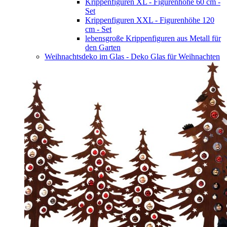
Krippenfiguren XL - Figurenhöhe 60 cm -
Set
Krippenfiguren XXL - Figurenhöhe 120
cm - Set
lebensgroße Krippenfiguren aus Metall für
den Garten
Weihnachtsdeko im Glas - Deko Glas für Weihnachten