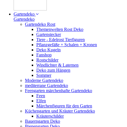
Gartendeko
Gartendeko
Gartendeko Rost
Themenwelten Rost Deko
Gartenstecker
Tiere - Edelrost Tierfiguren
Pflanzgefäße + Schalen + Kronen
Deko Kugeln
Fanshop
Rostschilder
Windlichter & Laternen
Deko zum Hängen
Sommer
Moderne Gartendeko
mediterrane Gartendeko
Feengarten märchenhafte Gartendeko
Feen
Elfen
Märchenfiguren für den Garten
Küchengarten und Kräuter Gartendeko
Kräuterschilder
Bauerngarten Deko
Bienengarten Deko