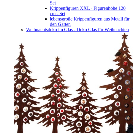
Set
Krippenfiguren XXL - Figurenhöhe 120
cm - Set
lebensgroße Krippenfiguren aus Metall für
den Garten
Weihnachtsdeko im Glas - Deko Glas für Weihnachten