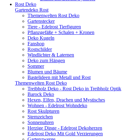
Rost Deko
Gartendeko Rost
Themenwelten Rost Deko
Gartenstecker
Tiere - Edelrost Tierfiguren
Pflanzgefäße + Schalen + Kronen
Deko Kugeln
Fanshop
Rostschilder
Windlichter & Laternen
Deko zum Hängen
Sommer
Blumen und Bäume
Bastelideen mit Metall und Rost
Themenwelten Rost Deko
Treibholz Deko - Rost Deko in Treibholz Optik
Barock Deko
Hexen, Elfen, Drachen und Mystisches
Wohnen - Edelrost Wohndeko
Rost Skulpturen
Sternzeichen
Sonnenuhren
Herzige Dinge - Edelrost Dekoherzen
Edelrost Deko Mit Gold Verzierungen
Gartenzwerge