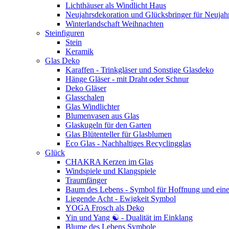
Lichthäuser als Windlicht Haus
Neujahrsdekoration und Glücksbringer für Neujah
Winterlandschaft Weihnachten
Steinfiguren
Stein
Keramik
Glas Deko
Karaffen - Trinkgläser und Sonstige Glasdeko
Hänge Gläser - mit Draht oder Schnur
Deko Gläser
Glasschalen
Glas Windlichter
Blumenvasen aus Glas
Glaskugeln für den Garten
Glas Blütenteller für Glasblumen
Eco Glas - Nachhaltiges Recyclingglas
Glück
CHAKRA Kerzen im Glas
Windspiele und Klangspiele
Traumfänger
Baum des Lebens - Symbol für Hoffnung und eine
Liegende Acht - Ewigkeit Symbol
YOGA Frosch als Deko
Yin und Yang ☯ - Dualität im Einklang
Blume des Lebens Symbole