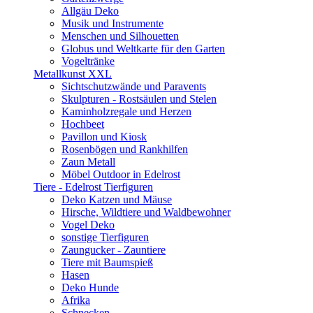
Allgäu Deko
Musik und Instrumente
Menschen und Silhouetten
Globus und Weltkarte für den Garten
Vogeltränke
Metallkunst XXL
Sichtschutzwände und Paravents
Skulpturen - Rostsäulen und Stelen
Kaminholzregale und Herzen
Hochbeet
Pavillon und Kiosk
Rosenbögen und Rankhilfen
Zaun Metall
Möbel Outdoor in Edelrost
Tiere - Edelrost Tierfiguren
Deko Katzen und Mäuse
Hirsche, Wildtiere und Waldbewohner
Vogel Deko
sonstige Tierfiguren
Zaungucker - Zauntiere
Tiere mit Baumspieß
Hasen
Deko Hunde
Afrika
Schnecken