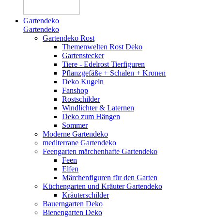
Gartendeko
Gartendeko
Gartendeko Rost
Themenwelten Rost Deko
Gartenstecker
Tiere - Edelrost Tierfiguren
Pflanzgefäße + Schalen + Kronen
Deko Kugeln
Fanshop
Rostschilder
Windlichter & Laternen
Deko zum Hängen
Sommer
Moderne Gartendeko
mediterrane Gartendeko
Feengarten märchenhafte Gartendeko
Feen
Elfen
Märchenfiguren für den Garten
Küchengarten und Kräuter Gartendeko
Kräuterschilder
Bauerngarten Deko
Bienengarten Deko