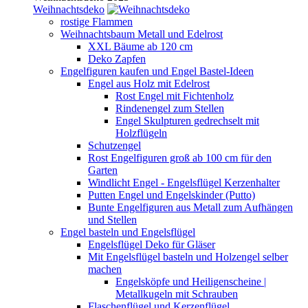
Weihnachtsdeko
rostige Flammen
Weihnachtsbaum Metall und Edelrost
XXL Bäume ab 120 cm
Deko Zapfen
Engelfiguren kaufen und Engel Bastel-Ideen
Engel aus Holz mit Edelrost
Rost Engel mit Fichtenholz
Rindenengel zum Stellen
Engel Skulpturen gedrechselt mit
Holzflügeln
Schutzengel
Rost Engelfiguren groß ab 100 cm für den
Garten
Windlicht Engel - Engelsflügel Kerzenhalter
Putten Engel und Engelskinder (Putto)
Bunte Engelfiguren aus Metall zum Aufhängen
und Stellen
Engel basteln und Engelsflügel
Engelsflügel Deko für Gläser
Mit Engelsflügel basteln und Holzengel selber
machen
Engelsköpfe und Heiligenscheine |
Metallkugeln mit Schrauben
Flaschenflügel und Kerzenflügel