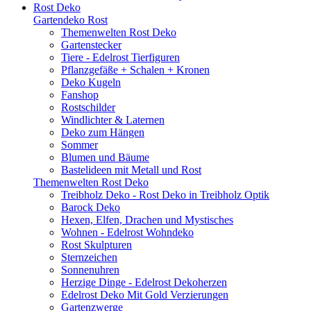
Rost Deko
Gartendeko Rost
Themenwelten Rost Deko
Gartenstecker
Tiere - Edelrost Tierfiguren
Pflanzgefäße + Schalen + Kronen
Deko Kugeln
Fanshop
Rostschilder
Windlichter & Laternen
Deko zum Hängen
Sommer
Blumen und Bäume
Bastelideen mit Metall und Rost
Themenwelten Rost Deko
Treibholz Deko - Rost Deko in Treibholz Optik
Barock Deko
Hexen, Elfen, Drachen und Mystisches
Wohnen - Edelrost Wohndeko
Rost Skulpturen
Sternzeichen
Sonnenuhren
Herzige Dinge - Edelrost Dekoherzen
Edelrost Deko Mit Gold Verzierungen
Gartenzwerge