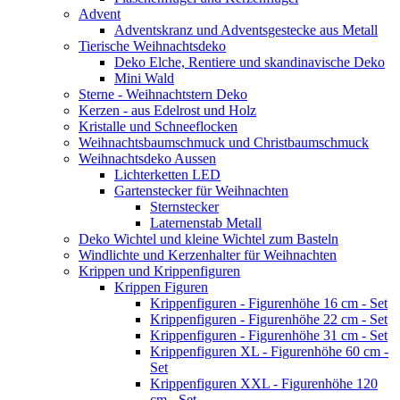
Advent
Adventskranz und Adventsgestecke aus Metall
Tierische Weihnachtsdeko
Deko Elche, Rentiere und skandinavische Deko
Mini Wald
Sterne - Weihnachtstern Deko
Kerzen - aus Edelrost und Holz
Kristalle und Schneeflocken
Weihnachtsbaumschmuck und Christbaumschmuck
Weihnachtsdeko Aussen
Lichterketten LED
Gartenstecker für Weihnachten
Sternstecker
Laternenstab Metall
Deko Wichtel und kleine Wichtel zum Basteln
Windlichte und Kerzenhalter für Weihnachten
Krippen und Krippenfiguren
Krippen Figuren
Krippenfiguren - Figurenhöhe 16 cm - Set
Krippenfiguren - Figurenhöhe 22 cm - Set
Krippenfiguren - Figurenhöhe 31 cm - Set
Krippenfiguren XL - Figurenhöhe 60 cm -
Set
Krippenfiguren XXL - Figurenhöhe 120
cm - Set