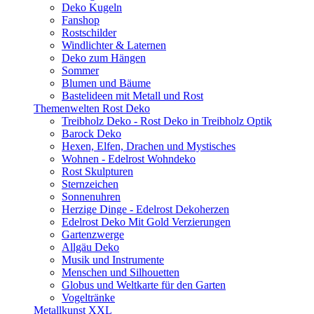
Deko Kugeln
Fanshop
Rostschilder
Windlichter & Laternen
Deko zum Hängen
Sommer
Blumen und Bäume
Bastelideen mit Metall und Rost
Themenwelten Rost Deko
Treibholz Deko - Rost Deko in Treibholz Optik
Barock Deko
Hexen, Elfen, Drachen und Mystisches
Wohnen - Edelrost Wohndeko
Rost Skulpturen
Sternzeichen
Sonnenuhren
Herzige Dinge - Edelrost Dekoherzen
Edelrost Deko Mit Gold Verzierungen
Gartenzwerge
Allgäu Deko
Musik und Instrumente
Menschen und Silhouetten
Globus und Weltkarte für den Garten
Vogeltränke
Metallkunst XXL