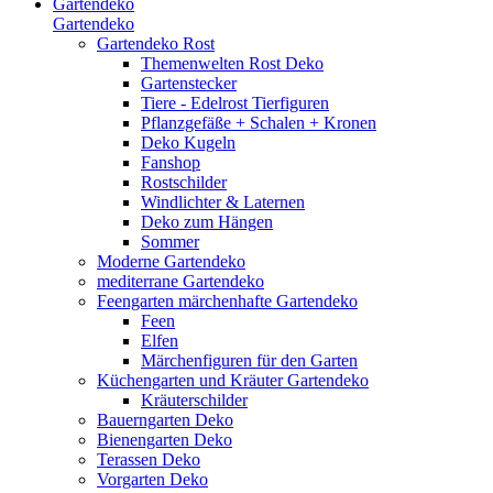
Gartendeko
Gartendeko
Gartendeko Rost
Themenwelten Rost Deko
Gartenstecker
Tiere - Edelrost Tierfiguren
Pflanzgefäße + Schalen + Kronen
Deko Kugeln
Fanshop
Rostschilder
Windlichter & Laternen
Deko zum Hängen
Sommer
Moderne Gartendeko
mediterrane Gartendeko
Feengarten märchenhafte Gartendeko
Feen
Elfen
Märchenfiguren für den Garten
Küchengarten und Kräuter Gartendeko
Kräuterschilder
Bauerngarten Deko
Bienengarten Deko
Terassen Deko
Vorgarten Deko