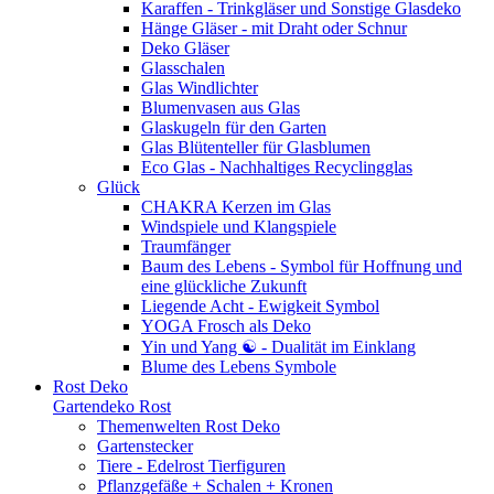
Karaffen - Trinkgläser und Sonstige Glasdeko
Hänge Gläser - mit Draht oder Schnur
Deko Gläser
Glasschalen
Glas Windlichter
Blumenvasen aus Glas
Glaskugeln für den Garten
Glas Blütenteller für Glasblumen
Eco Glas - Nachhaltiges Recyclingglas
Glück
CHAKRA Kerzen im Glas
Windspiele und Klangspiele
Traumfänger
Baum des Lebens - Symbol für Hoffnung und
eine glückliche Zukunft
Liegende Acht - Ewigkeit Symbol
YOGA Frosch als Deko
Yin und Yang ☯ - Dualität im Einklang
Blume des Lebens Symbole
Rost Deko
Gartendeko Rost
Themenwelten Rost Deko
Gartenstecker
Tiere - Edelrost Tierfiguren
Pflanzgefäße + Schalen + Kronen