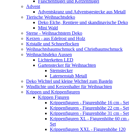
Flaschenflügel und Kerzenflügel
Advent
Adventskranz und Adventsgestecke aus Metall
Tierische Weihnachtsdeko
Deko Elche, Rentiere und skandinavische Deko
Mini Wald
Sterne - Weihnachtstern Deko
Kerzen - aus Edelrost und Holz
Kristalle und Schneeflocken
Weihnachtsbaumschmuck und Christbaumschmuck
Weihnachtsdeko Aussen
Lichterketten LED
Gartenstecker für Weihnachten
Sternstecker
Laternenstab Metall
Deko Wichtel und kleine Wichtel zum Basteln
Windlichte und Kerzenhalter für Weihnachten
Krippen und Krippenfiguren
Krippen Figuren
Krippenfiguren - Figurenhöhe 16 cm - Set
Krippenfiguren - Figurenhöhe 22 cm - Set
Krippenfiguren - Figurenhöhe 31 cm - Set
Krippenfiguren XL - Figurenhöhe 60 cm -
Set
Krippenfiguren XXL - Figurenhöhe 120