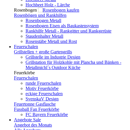
Hochbeet Holz - Lärche
Rosenbogen
Rosenbögen und Rankhilfen
Rosenbogen Metall
Rosenbogen Eisen als Baukastensystem
Rankhilfe Metall - Rankgitter und Rankgerüste
Staudenhalter Metall
Rosenstäbe Metall und Rost
Feuerschalen
Grillstellen + große Gartengrills
Grillstelle im Industrie Design
Grillstation für Holzkohle mit Plancha und Bänken -
Metallmichl´s Outdoor Küche
Feuerkörbe
Feuerschalen
runde Feuerschalen
Motiv Feuerkörbe
eckige Feuerschalen
SvenskaV Design
Feuertonne Gasflasche
Fussball Fan Feuerkörbe
FC Bayern Feuerkörbe
Angebote
Sale
Angebot des Monats