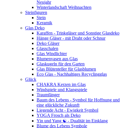
Neujahr
Winterlandschaft Weihnachten
Steinfiguren
Stein
Keramik
Glas Deko
Karaffen - Trinkgläser und Sonstige Glasdeko
Hänge Gläser - mit Draht oder Schnur
Deko Gläser
Glasschalen
Glas Windlichter
Blumenvasen aus Glas
Glaskugeln für den Garten
Glas Blütenteller für Glasblumen
Eco Glas - Nachhaltiges Recyclingglas
Glück
CHAKRA Kerzen im Glas
Windspiele und Klangspiele
Traumfänger
Baum des Lebens - Symbol für Hoffnung und
eine glückliche Zukunft
Liegende Acht - Ewigkeit Symbol
YOGA Frosch als Deko
Yin und Yang ☯ - Dualität im Einklang
Blume des Lebens Symbole