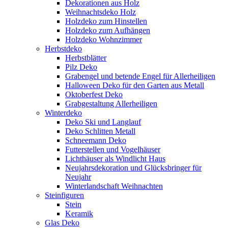
Dekorationen aus Holz
Weihnachtsdeko Holz
Holzdeko zum Hinstellen
Holzdeko zum Aufhängen
Holzdeko Wohnzimmer
Herbstdeko
Herbstblätter
Pilz Deko
Grabengel und betende Engel für Allerheiligen
Halloween Deko für den Garten aus Metall
Oktoberfest Deko
Grabgestaltung Allerheiligen
Winterdeko
Deko Ski und Langlauf
Deko Schlitten Metall
Schneemann Deko
Futterstellen und Vogelhäuser
Lichthäuser als Windlicht Haus
Neujahrsdekoration und Glücksbringer für
Neujahr
Winterlandschaft Weihnachten
Steinfiguren
Stein
Keramik
Glas Deko