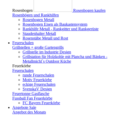
Rosenbogen
Rosenbogen kaufen
Rosenbögen und Rankhilfen
Rosenbogen Metall
Rosenbogen Eisen als Baukastensystem
Rankhilfe Metall - Rankgitter und Rankgerüste
Staudenhalter Metall
Rosenstäbe Metall und Rost
Feuerschalen
Grillstellen + große Gartengrills
Grillstelle im Industrie Design
Grillstation für Holzkohle mit Plancha und Bänken -
Metallmichl´s Outdoor Küche
Feuerkörbe
Feuerschalen
runde Feuerschalen
Motiv Feuerkörbe
eckige Feuerschalen
SvenskaV Design
Feuertonne Gasflasche
Fussball Fan Feuerkörbe
FC Bayern Feuerkörbe
Angebote
Sale
Angebot des Monats