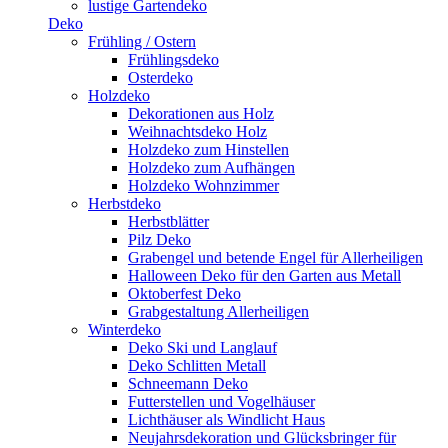
lustige Gartendeko
Deko
Frühling / Ostern
Frühlingsdeko
Osterdeko
Holzdeko
Dekorationen aus Holz
Weihnachtsdeko Holz
Holzdeko zum Hinstellen
Holzdeko zum Aufhängen
Holzdeko Wohnzimmer
Herbstdeko
Herbstblätter
Pilz Deko
Grabengel und betende Engel für Allerheiligen
Halloween Deko für den Garten aus Metall
Oktoberfest Deko
Grabgestaltung Allerheiligen
Winterdeko
Deko Ski und Langlauf
Deko Schlitten Metall
Schneemann Deko
Futterstellen und Vogelhäuser
Lichthäuser als Windlicht Haus
Neujahrsdekoration und Glücksbringer für