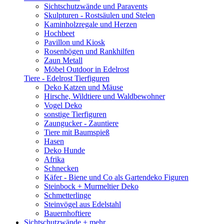
Sichtschutzwände und Paravents
Skulpturen - Rostsäulen und Stelen
Kaminholzregale und Herzen
Hochbeet
Pavillon und Kiosk
Rosenbögen und Rankhilfen
Zaun Metall
Möbel Outdoor in Edelrost
Tiere - Edelrost Tierfiguren
Deko Katzen und Mäuse
Hirsche, Wildtiere und Waldbewohner
Vogel Deko
sonstige Tierfiguren
Zaungucker - Zauntiere
Tiere mit Baumspieß
Hasen
Deko Hunde
Afrika
Schnecken
Käfer - Biene und Co als Gartendeko Figuren
Steinbock + Murmeltier Deko
Schmetterlinge
Steinvögel aus Edelstahl
Bauernhoftiere
Sichtschutzwände
+ mehr