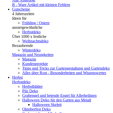
Alle Angebote
B - Ware
Artikel mit kleinen Fehlern
Gutscheine
4 Jahreszeiten
Ideen für
Frühling / Ostern
aussergewöhnliche
Herbstdeko
Über 1000 x festliche
Weihnachtsdeko
Bezaubernde
Winterdeko
Magazin und Neuigkeiten
Magazin
Kundenprojekte
Tipps und Tricks zur Gartengestaltung und Gartendeko
Alles über Rost - Besonderheiten und Wissenswertes
Herbst
Herbstdeko
Herbstblätter
Pilz Deko
Grabengel und betende Engel für Allerheiligen
Halloween Deko für den Garten aus Metall
Halloween Skelett
Oktoberfest Deko