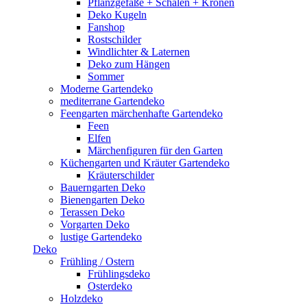
Pflanzgefäße + Schalen + Kronen
Deko Kugeln
Fanshop
Rostschilder
Windlichter & Laternen
Deko zum Hängen
Sommer
Moderne Gartendeko
mediterrane Gartendeko
Feengarten märchenhafte Gartendeko
Feen
Elfen
Märchenfiguren für den Garten
Küchengarten und Kräuter Gartendeko
Kräuterschilder
Bauerngarten Deko
Bienengarten Deko
Terassen Deko
Vorgarten Deko
lustige Gartendeko
Deko
Frühling / Ostern
Frühlingsdeko
Osterdeko
Holzdeko