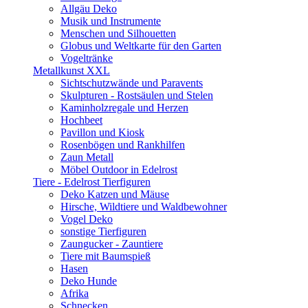
Allgäu Deko
Musik und Instrumente
Menschen und Silhouetten
Globus und Weltkarte für den Garten
Vogeltränke
Metallkunst XXL
Sichtschutzwände und Paravents
Skulpturen - Rostsäulen und Stelen
Kaminholzregale und Herzen
Hochbeet
Pavillon und Kiosk
Rosenbögen und Rankhilfen
Zaun Metall
Möbel Outdoor in Edelrost
Tiere - Edelrost Tierfiguren
Deko Katzen und Mäuse
Hirsche, Wildtiere und Waldbewohner
Vogel Deko
sonstige Tierfiguren
Zaungucker - Zauntiere
Tiere mit Baumspieß
Hasen
Deko Hunde
Afrika
Schnecken