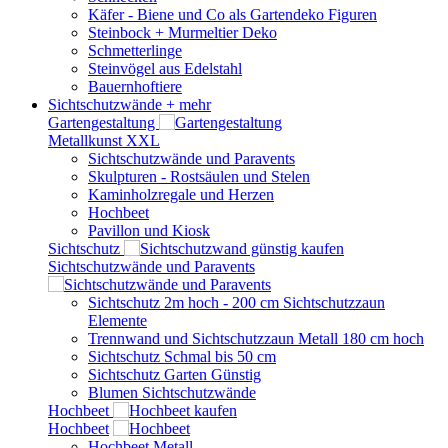
Käfer - Biene und Co als Gartendeko Figuren
Steinbock + Murmeltier Deko
Schmetterlinge
Steinvögel aus Edelstahl
Bauernhoftiere
Sichtschutzwände
+ mehr
Gartengestaltung
Metallkunst XXL
Sichtschutzwände und Paravents
Skulpturen - Rostsäulen und Stelen
Kaminholzregale und Herzen
Hochbeet
Pavillon und Kiosk
Sichtschutz
Sichtschutzwände und Paravents
Sichtschutz 2m hoch - 200 cm Sichtschutzzaun
Elemente
Trennwand und Sichtschutzzaun Metall 180 cm hoch
Sichtschutz Schmal bis 50 cm
Sichtschutz Garten Günstig
Blumen Sichtschutzwände
Hochbeet
Hochbeet
Hochbeet Metall