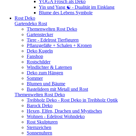
YOGA Frosch als Deko
Yin und Yang ☯ - Dualität im Einklang
Blume des Lebens Symbole
Rost Deko
Gartendeko Rost
Themenwelten Rost Deko
Gartenstecker
Tiere - Edelrost Tierfiguren
Pflanzgefäße + Schalen + Kronen
Deko Kugeln
Fanshop
Rostschilder
Windlichter & Laternen
Deko zum Hängen
Sommer
Blumen und Bäume
Bastelideen mit Metall und Rost
Themenwelten Rost Deko
Treibholz Deko - Rost Deko in Treibholz Optik
Barock Deko
Hexen, Elfen, Drachen und Mystisches
Wohnen - Edelrost Wohndeko
Rost Skulpturen
Sternzeichen
Sonnenuhren