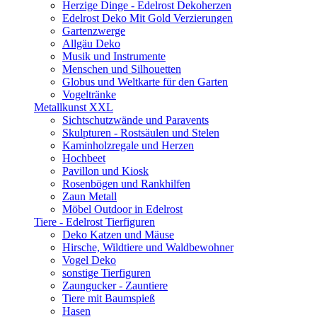
Herzige Dinge - Edelrost Dekoherzen
Edelrost Deko Mit Gold Verzierungen
Gartenzwerge
Allgäu Deko
Musik und Instrumente
Menschen und Silhouetten
Globus und Weltkarte für den Garten
Vogeltränke
Metallkunst XXL
Sichtschutzwände und Paravents
Skulpturen - Rostsäulen und Stelen
Kaminholzregale und Herzen
Hochbeet
Pavillon und Kiosk
Rosenbögen und Rankhilfen
Zaun Metall
Möbel Outdoor in Edelrost
Tiere - Edelrost Tierfiguren
Deko Katzen und Mäuse
Hirsche, Wildtiere und Waldbewohner
Vogel Deko
sonstige Tierfiguren
Zaungucker - Zauntiere
Tiere mit Baumspieß
Hasen