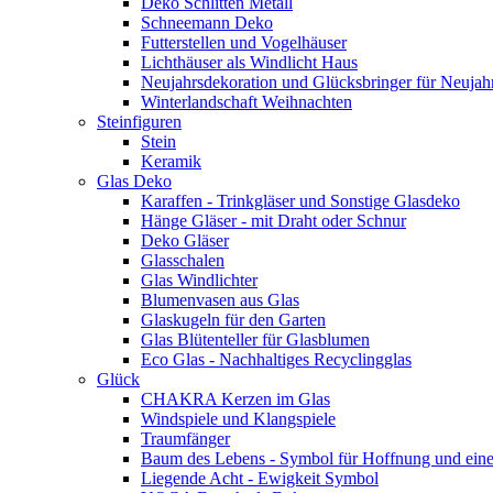
Deko Schlitten Metall
Schneemann Deko
Futterstellen und Vogelhäuser
Lichthäuser als Windlicht Haus
Neujahrsdekoration und Glücksbringer für Neujah
Winterlandschaft Weihnachten
Steinfiguren
Stein
Keramik
Glas Deko
Karaffen - Trinkgläser und Sonstige Glasdeko
Hänge Gläser - mit Draht oder Schnur
Deko Gläser
Glasschalen
Glas Windlichter
Blumenvasen aus Glas
Glaskugeln für den Garten
Glas Blütenteller für Glasblumen
Eco Glas - Nachhaltiges Recyclingglas
Glück
CHAKRA Kerzen im Glas
Windspiele und Klangspiele
Traumfänger
Baum des Lebens - Symbol für Hoffnung und eine
Liegende Acht - Ewigkeit Symbol