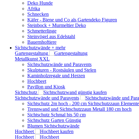
Deko Hunde
Afrika
Schnecken
Käfer - Biene und Co als Gartendeko Figuren
Steinbock + Murmeltier Deko
Schmetterlinge
Steinvögel aus Edelstahl
Bauernhoftiere
Sichtschutzwände
+ mehr
Gartengestaltung
Metallkunst XXL
Sichtschutzwände und Paravents
Skulpturen - Rostsäulen und Stelen
Kaminholzregale und Herzen
Hochbeet
Pavillon und Kiosk
Sichtschutz
Sichtschutzwände und Paravents
Sichtschutz 2m hoch - 200 cm Sichtschutzzaun Elemente
Trennwand und Sichtschutzzaun Metall 180 cm hoch
Sichtschutz Schmal bis 50 cm
Sichtschutz Garten Günstig
Blumen Sichtschutzwände
Hochbeet
Hochbeet