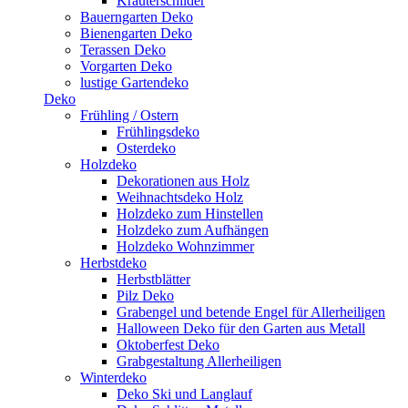
Kräuterschilder
Bauerngarten Deko
Bienengarten Deko
Terassen Deko
Vorgarten Deko
lustige Gartendeko
Deko
Frühling / Ostern
Frühlingsdeko
Osterdeko
Holzdeko
Dekorationen aus Holz
Weihnachtsdeko Holz
Holzdeko zum Hinstellen
Holzdeko zum Aufhängen
Holzdeko Wohnzimmer
Herbstdeko
Herbstblätter
Pilz Deko
Grabengel und betende Engel für Allerheiligen
Halloween Deko für den Garten aus Metall
Oktoberfest Deko
Grabgestaltung Allerheiligen
Winterdeko
Deko Ski und Langlauf