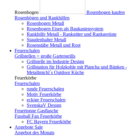
Rosenbogen
Rosenbogen kaufen
Rosenbögen und Rankhilfen
Rosenbogen Metall
Rosenbogen Eisen als Baukastensystem
Rankhilfe Metall - Rankgitter und Rankgerüste
Staudenhalter Metall
Rosenstäbe Metall und Rost
Feuerschalen
Grillstellen + große Gartengrills
Grillstelle im Industrie Design
Grillstation für Holzkohle mit Plancha und Bänken -
Metallmichl´s Outdoor Küche
Feuerkörbe
Feuerschalen
runde Feuerschalen
Motiv Feuerkörbe
eckige Feuerschalen
SvenskaV Design
Feuertonne Gasflasche
Fussball Fan Feuerkörbe
FC Bayern Feuerkörbe
Angebote
Sale
Angebot des Monats