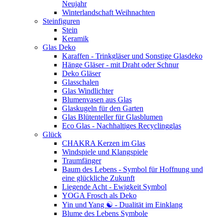
Neujahr
Winterlandschaft Weihnachten
Steinfiguren
Stein
Keramik
Glas Deko
Karaffen - Trinkgläser und Sonstige Glasdeko
Hänge Gläser - mit Draht oder Schnur
Deko Gläser
Glasschalen
Glas Windlichter
Blumenvasen aus Glas
Glaskugeln für den Garten
Glas Blütenteller für Glasblumen
Eco Glas - Nachhaltiges Recyclingglas
Glück
CHAKRA Kerzen im Glas
Windspiele und Klangspiele
Traumfänger
Baum des Lebens - Symbol für Hoffnung und
eine glückliche Zukunft
Liegende Acht - Ewigkeit Symbol
YOGA Frosch als Deko
Yin und Yang ☯ - Dualität im Einklang
Blume des Lebens Symbole