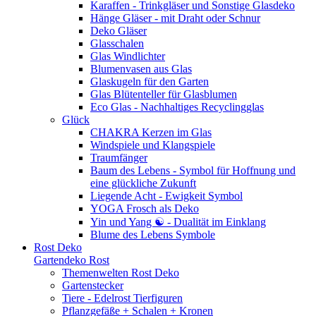
Karaffen - Trinkgläser und Sonstige Glasdeko
Hänge Gläser - mit Draht oder Schnur
Deko Gläser
Glasschalen
Glas Windlichter
Blumenvasen aus Glas
Glaskugeln für den Garten
Glas Blütenteller für Glasblumen
Eco Glas - Nachhaltiges Recyclingglas
Glück
CHAKRA Kerzen im Glas
Windspiele und Klangspiele
Traumfänger
Baum des Lebens - Symbol für Hoffnung und
eine glückliche Zukunft
Liegende Acht - Ewigkeit Symbol
YOGA Frosch als Deko
Yin und Yang ☯ - Dualität im Einklang
Blume des Lebens Symbole
Rost Deko
Gartendeko Rost
Themenwelten Rost Deko
Gartenstecker
Tiere - Edelrost Tierfiguren
Pflanzgefäße + Schalen + Kronen