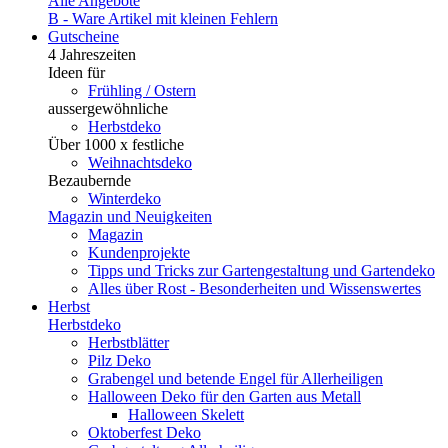
Alle Angebote
B - Ware
Artikel mit kleinen Fehlern
Gutscheine
4 Jahreszeiten
Ideen für
Frühling / Ostern
aussergewöhnliche
Herbstdeko
Über 1000 x festliche
Weihnachtsdeko
Bezaubernde
Winterdeko
Magazin und Neuigkeiten
Magazin
Kundenprojekte
Tipps und Tricks zur Gartengestaltung und Gartendeko
Alles über Rost - Besonderheiten und Wissenswertes
Herbst
Herbstdeko
Herbstblätter
Pilz Deko
Grabengel und betende Engel für Allerheiligen
Halloween Deko für den Garten aus Metall
Halloween Skelett
Oktoberfest Deko