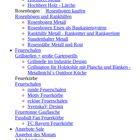
Hochbeet Holz - Lärche
Rosenbogen
Rosenbögen und Rankhilfen
Rosenbogen Metall
Rosenbogen Eisen als Baukastensystem
Rankhilfe Metall - Rankgitter und Rankgerüste
Staudenhalter Metall
Rosenstäbe Metall und Rost
Feuerschalen
Grillstellen + große Gartengrills
Grillstelle im Industrie Design
Grillstation für Holzkohle mit Plancha und Bänken -
Metallmichl´s Outdoor Küche
Feuerkörbe
Feuerschalen
runde Feuerschalen
Motiv Feuerkörbe
eckige Feuerschalen
SvenskaV Design
Feuertonne Gasflasche
Fussball Fan Feuerkörbe
FC Bayern Feuerkörbe
Angebote
Sale
Angebot des Monats