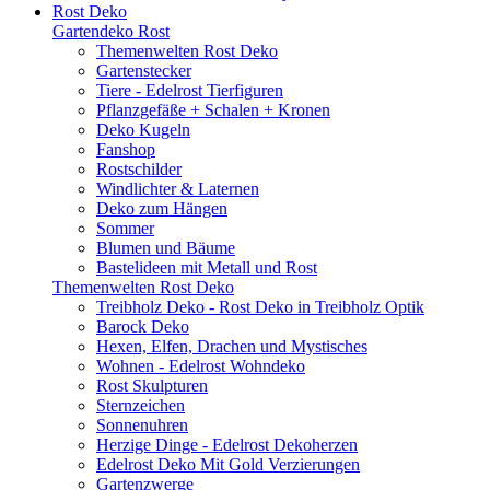
Rost Deko
Gartendeko Rost
Themenwelten Rost Deko
Gartenstecker
Tiere - Edelrost Tierfiguren
Pflanzgefäße + Schalen + Kronen
Deko Kugeln
Fanshop
Rostschilder
Windlichter & Laternen
Deko zum Hängen
Sommer
Blumen und Bäume
Bastelideen mit Metall und Rost
Themenwelten Rost Deko
Treibholz Deko - Rost Deko in Treibholz Optik
Barock Deko
Hexen, Elfen, Drachen und Mystisches
Wohnen - Edelrost Wohndeko
Rost Skulpturen
Sternzeichen
Sonnenuhren
Herzige Dinge - Edelrost Dekoherzen
Edelrost Deko Mit Gold Verzierungen
Gartenzwerge