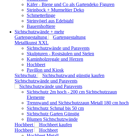
Käfer - Biene und Co als Gartendeko Figuren
Steinbock + Murmeltier Deko
Schmetterlinge
Steinvögel aus Edelstahl
Bauernhoftiere
Sichtschutzwände
+ mehr
Gartengestaltung
Metallkunst XXL
Sichtschutzwände und Paravents
Skulpturen - Rostsäulen und Stelen
Kaminholzregale und Herzen
Hochbeet
Pavillon und Kiosk
Sichtschutz
Sichtschutzwände und Paravents
Sichtschutz 2m hoch - 200 cm Sichtschutzzaun
Elemente
Trennwand und Sichtschutzzaun Metall 180 cm hoch
Sichtschutz Schmal bis 50 cm
Sichtschutz Garten Günstig
Blumen Sichtschutzwände
Hochbeet
Hochbeet
Hochbeet Metall