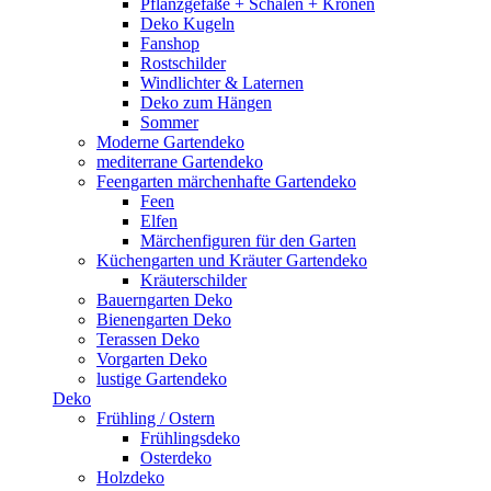
Pflanzgefäße + Schalen + Kronen
Deko Kugeln
Fanshop
Rostschilder
Windlichter & Laternen
Deko zum Hängen
Sommer
Moderne Gartendeko
mediterrane Gartendeko
Feengarten märchenhafte Gartendeko
Feen
Elfen
Märchenfiguren für den Garten
Küchengarten und Kräuter Gartendeko
Kräuterschilder
Bauerngarten Deko
Bienengarten Deko
Terassen Deko
Vorgarten Deko
lustige Gartendeko
Deko
Frühling / Ostern
Frühlingsdeko
Osterdeko
Holzdeko