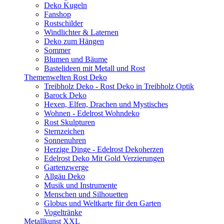
Deko Kugeln
Fanshop
Rostschilder
Windlichter & Laternen
Deko zum Hängen
Sommer
Blumen und Bäume
Bastelideen mit Metall und Rost
Themenwelten Rost Deko
Treibholz Deko - Rost Deko in Treibholz Optik
Barock Deko
Hexen, Elfen, Drachen und Mystisches
Wohnen - Edelrost Wohndeko
Rost Skulpturen
Sternzeichen
Sonnenuhren
Herzige Dinge - Edelrost Dekoherzen
Edelrost Deko Mit Gold Verzierungen
Gartenzwerge
Allgäu Deko
Musik und Instrumente
Menschen und Silhouetten
Globus und Weltkarte für den Garten
Vogeltränke
Metallkunst XXL