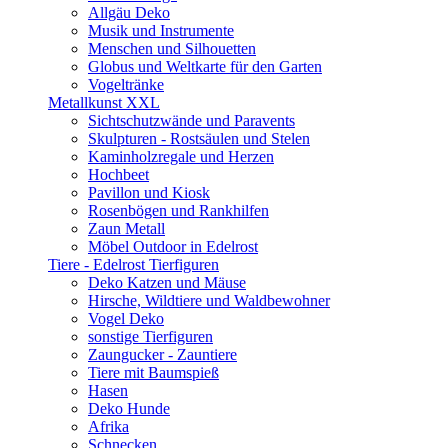
Allgäu Deko
Musik und Instrumente
Menschen und Silhouetten
Globus und Weltkarte für den Garten
Vogeltränke
Metallkunst XXL
Sichtschutzwände und Paravents
Skulpturen - Rostsäulen und Stelen
Kaminholzregale und Herzen
Hochbeet
Pavillon und Kiosk
Rosenbögen und Rankhilfen
Zaun Metall
Möbel Outdoor in Edelrost
Tiere - Edelrost Tierfiguren
Deko Katzen und Mäuse
Hirsche, Wildtiere und Waldbewohner
Vogel Deko
sonstige Tierfiguren
Zaungucker - Zauntiere
Tiere mit Baumspieß
Hasen
Deko Hunde
Afrika
Schnecken