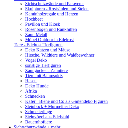
Sichtschutzwände und Paravents
Skulpturen - Rostsäulen und Stelen
Kaminholzregale und Herzen
Hochbeet
Pavillon und Kiosk
Rosenbögen und Rankhilfen
Zaun Metall
Möbel Outdoor in Edelrost
Tiere - Edelrost Tierfiguren
Deko Katzen und Mäuse
Hirsche, Wildtiere und Waldbewohner
Vogel Deko
sonstige Tierfiguren
Zaungucker - Zauntiere
Tiere mit Baumspieß
Hasen
Deko Hunde
Afrika
Schnecken
Käfer - Biene und Co als Gartendeko Figuren
Steinbock + Murmeltier Deko
Schmetterlinge
Steinvögel aus Edelstahl
Bauernhoftiere
Sichtschutzwände
+ mehr