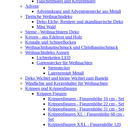
Flaschenflügel und Kerzenflügel
Advent
Adventskranz und Adventsgestecke aus Metall
Tierische Weihnachtsdeko
Deko Elche, Rentiere und skandinavische Deko
Mini Wald
Sterne - Weihnachtstern Deko
Kerzen - aus Edelrost und Holz
Kristalle und Schneeflocken
Weihnachtsbaumschmuck und Christbaumschmuck
Weihnachtsdeko Aussen
Lichterketten LED
Gartenstecker für Weihnachten
Sternstecker
Laternenstab Metall
Deko Wichtel und kleine Wichtel zum Basteln
Windlichte und Kerzenhalter für Weihnachten
Krippen und Krippenfiguren
Krippen Figuren
Krippenfiguren - Figurenhöhe 16 cm - Set
Krippenfiguren - Figurenhöhe 22 cm - Set
Krippenfiguren - Figurenhöhe 31 cm - Set
Krippenfiguren XL - Figurenhöhe 60 cm -
Set
Krippenfiguren XXL - Figurenhöhe 120