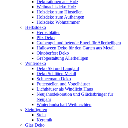
Dekorationen aus Holz
Weihnachtsdeko Holz
Holzdeko zum Hinstellen
Holzdeko zum Aufhängen
Holzdeko Wohnzimmer
Herbstdeko
Herbstblätter
Pilz Deko
Grabengel und betende Engel für Allerheiligen
Halloween Deko für den Garten aus Metall
Oktoberfest Deko
Grabgestaltung Allerheiligen
Winterdeko
Deko Ski und Langlauf
Deko Schlitten Metall
Schneemann Deko
Futterstellen und Vogelhäuser
Lichthäuser als Windlicht Haus
Neujahrsdekoration und Glücksbringer für
Neujahr
Winterlandschaft Weihnachten
Steinfiguren
Stein
Keramik
Glas Deko