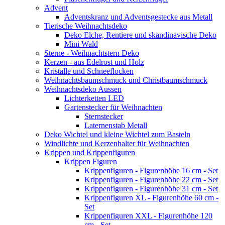
Advent
Adventskranz und Adventsgestecke aus Metall
Tierische Weihnachtsdeko
Deko Elche, Rentiere und skandinavische Deko
Mini Wald
Sterne - Weihnachtstern Deko
Kerzen - aus Edelrost und Holz
Kristalle und Schneeflocken
Weihnachtsbaumschmuck und Christbaumschmuck
Weihnachtsdeko Aussen
Lichterketten LED
Gartenstecker für Weihnachten
Sternstecker
Laternenstab Metall
Deko Wichtel und kleine Wichtel zum Basteln
Windlichte und Kerzenhalter für Weihnachten
Krippen und Krippenfiguren
Krippen Figuren
Krippenfiguren - Figurenhöhe 16 cm - Set
Krippenfiguren - Figurenhöhe 22 cm - Set
Krippenfiguren - Figurenhöhe 31 cm - Set
Krippenfiguren XL - Figurenhöhe 60 cm -
Set
Krippenfiguren XXL - Figurenhöhe 120
cm - Set