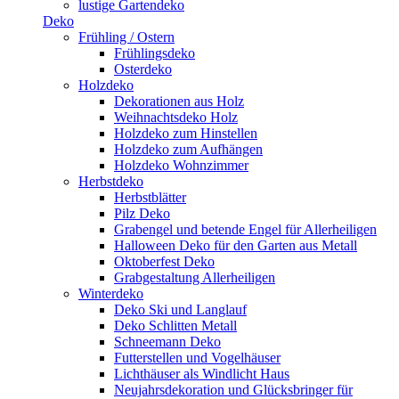
lustige Gartendeko
Deko
Frühling / Ostern
Frühlingsdeko
Osterdeko
Holzdeko
Dekorationen aus Holz
Weihnachtsdeko Holz
Holzdeko zum Hinstellen
Holzdeko zum Aufhängen
Holzdeko Wohnzimmer
Herbstdeko
Herbstblätter
Pilz Deko
Grabengel und betende Engel für Allerheiligen
Halloween Deko für den Garten aus Metall
Oktoberfest Deko
Grabgestaltung Allerheiligen
Winterdeko
Deko Ski und Langlauf
Deko Schlitten Metall
Schneemann Deko
Futterstellen und Vogelhäuser
Lichthäuser als Windlicht Haus
Neujahrsdekoration und Glücksbringer für