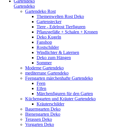
Gartendeko
Gartendeko
Gartendeko Rost
Themenwelten Rost Deko
Gartenstecker
Tiere - Edelrost Tierfiguren
Pflanzgefäße + Schalen + Kronen
Deko Kugeln
Fanshop
Rostschilder
Windlichter & Laternen
Deko zum Hängen
Sommer
Moderne Gartendeko
mediterrane Gartendeko
Feengarten märchenhafte Gartendeko
Feen
Elfen
Märchenfiguren für den Garten
Küchengarten und Kräuter Gartendeko
Kräuterschilder
Bauerngarten Deko
Bienengarten Deko
Terassen Deko
Vorgarten Deko