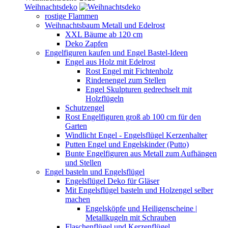
Weihnachtsdeko
rostige Flammen
Weihnachtsbaum Metall und Edelrost
XXL Bäume ab 120 cm
Deko Zapfen
Engelfiguren kaufen und Engel Bastel-Ideen
Engel aus Holz mit Edelrost
Rost Engel mit Fichtenholz
Rindenengel zum Stellen
Engel Skulpturen gedrechselt mit
Holzflügeln
Schutzengel
Rost Engelfiguren groß ab 100 cm für den
Garten
Windlicht Engel - Engelsflügel Kerzenhalter
Putten Engel und Engelskinder (Putto)
Bunte Engelfiguren aus Metall zum Aufhängen
und Stellen
Engel basteln und Engelsflügel
Engelsflügel Deko für Gläser
Mit Engelsflügel basteln und Holzengel selber
machen
Engelsköpfe und Heiligenscheine |
Metallkugeln mit Schrauben
Flaschenflügel und Kerzenflügel