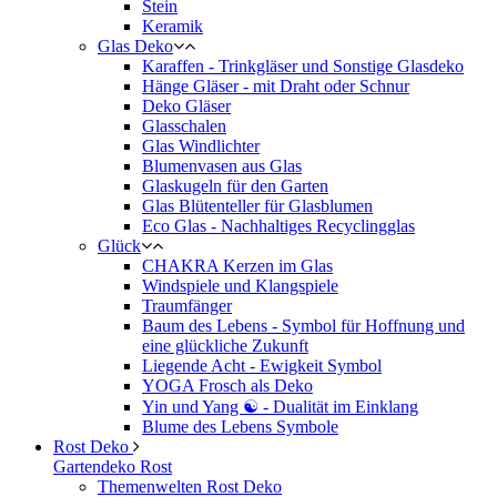
Stein
Keramik
Glas Deko
Karaffen - Trinkgläser und Sonstige Glasdeko
Hänge Gläser - mit Draht oder Schnur
Deko Gläser
Glasschalen
Glas Windlichter
Blumenvasen aus Glas
Glaskugeln für den Garten
Glas Blütenteller für Glasblumen
Eco Glas - Nachhaltiges Recyclingglas
Glück
CHAKRA Kerzen im Glas
Windspiele und Klangspiele
Traumfänger
Baum des Lebens - Symbol für Hoffnung und
eine glückliche Zukunft
Liegende Acht - Ewigkeit Symbol
YOGA Frosch als Deko
Yin und Yang ☯ - Dualität im Einklang
Blume des Lebens Symbole
Rost Deko
Gartendeko Rost
Themenwelten Rost Deko