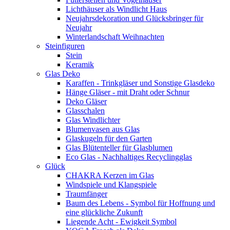
Lichthäuser als Windlicht Haus
Neujahrsdekoration und Glücksbringer für
Neujahr
Winterlandschaft Weihnachten
Steinfiguren
Stein
Keramik
Glas Deko
Karaffen - Trinkgläser und Sonstige Glasdeko
Hänge Gläser - mit Draht oder Schnur
Deko Gläser
Glasschalen
Glas Windlichter
Blumenvasen aus Glas
Glaskugeln für den Garten
Glas Blütenteller für Glasblumen
Eco Glas - Nachhaltiges Recyclingglas
Glück
CHAKRA Kerzen im Glas
Windspiele und Klangspiele
Traumfänger
Baum des Lebens - Symbol für Hoffnung und
eine glückliche Zukunft
Liegende Acht - Ewigkeit Symbol