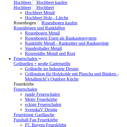
Hochbeet
Hochbeet
Hochbeet Metall
Hochbeet Holz - Lärche
Rosenbogen
Rosenbögen und Rankhilfen
Rosenbogen Metall
Rosenbogen Eisen als Baukastensystem
Rankhilfe Metall - Rankgitter und Rankgerüste
Staudenhalter Metall
Rosenstäbe Metall und Rost
Feuerschalen
Grillstellen + große Gartengrills
Grillstelle im Industrie Design
Grillstation für Holzkohle mit Plancha und Bänken -
Metallmichl´s Outdoor Küche
Feuerkörbe
Feuerschalen
runde Feuerschalen
Motiv Feuerkörbe
eckige Feuerschalen
SvenskaV Design
Feuertonne Gasflasche
Fussball Fan Feuerkörbe
FC Bayern Feuerkörbe