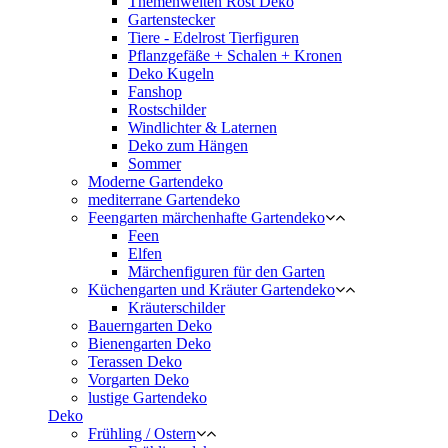
Themenwelten Rost Deko
Gartenstecker
Tiere - Edelrost Tierfiguren
Pflanzgefäße + Schalen + Kronen
Deko Kugeln
Fanshop
Rostschilder
Windlichter & Laternen
Deko zum Hängen
Sommer
Moderne Gartendeko
mediterrane Gartendeko
Feengarten märchenhafte Gartendeko
Feen
Elfen
Märchenfiguren für den Garten
Küchengarten und Kräuter Gartendeko
Kräuterschilder
Bauerngarten Deko
Bienengarten Deko
Terassen Deko
Vorgarten Deko
lustige Gartendeko
Deko
Frühling / Ostern