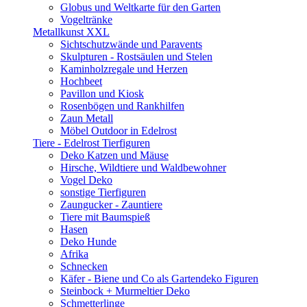
Globus und Weltkarte für den Garten
Vogeltränke
Metallkunst XXL
Sichtschutzwände und Paravents
Skulpturen - Rostsäulen und Stelen
Kaminholzregale und Herzen
Hochbeet
Pavillon und Kiosk
Rosenbögen und Rankhilfen
Zaun Metall
Möbel Outdoor in Edelrost
Tiere - Edelrost Tierfiguren
Deko Katzen und Mäuse
Hirsche, Wildtiere und Waldbewohner
Vogel Deko
sonstige Tierfiguren
Zaungucker - Zauntiere
Tiere mit Baumspieß
Hasen
Deko Hunde
Afrika
Schnecken
Käfer - Biene und Co als Gartendeko Figuren
Steinbock + Murmeltier Deko
Schmetterlinge