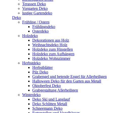
Terassen Deko
Vorgarten Deko
lustige Gartendeko
Deko
Frühling / Ostern
Frühlingsdeko
Osterdeko
Holzdeko
Dekorationen aus Holz
Weihnachtsdeko Holz
Holzdeko zum Hinstellen
Holzdeko zum Aufhängen
Holzdeko Wohnzimmer
Herbstdeko
Herbstblätter
Pilz Deko
Grabengel und betende Engel für Allerheiligen
Halloween Deko für den Garten aus Metall
Oktoberfest Deko
Grabgestaltung Allerheiligen
Winterdeko
Deko Ski und Langlauf
Deko Schlitten Metall
Schneemann Deko
Futterstellen und Vogelhäuser