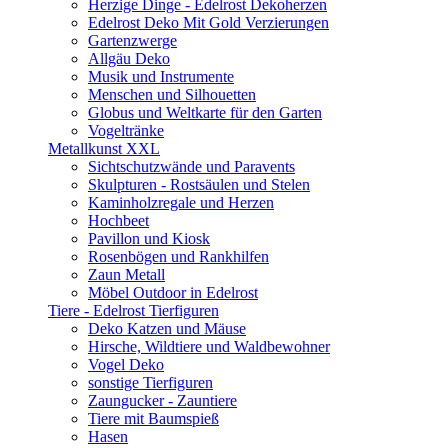
Herzige Dinge - Edelrost Dekoherzen
Edelrost Deko Mit Gold Verzierungen
Gartenzwerge
Allgäu Deko
Musik und Instrumente
Menschen und Silhouetten
Globus und Weltkarte für den Garten
Vogeltränke
Metallkunst XXL
Sichtschutzwände und Paravents
Skulpturen - Rostsäulen und Stelen
Kaminholzregale und Herzen
Hochbeet
Pavillon und Kiosk
Rosenbögen und Rankhilfen
Zaun Metall
Möbel Outdoor in Edelrost
Tiere - Edelrost Tierfiguren
Deko Katzen und Mäuse
Hirsche, Wildtiere und Waldbewohner
Vogel Deko
sonstige Tierfiguren
Zaungucker - Zauntiere
Tiere mit Baumspieß
Hasen