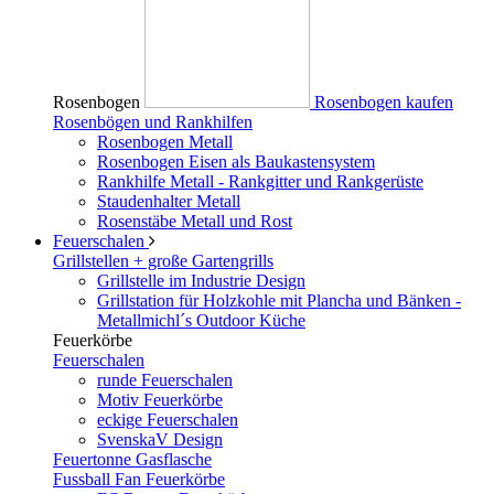
Rosenbogen
Rosenbogen kaufen
Rosenbögen und Rankhilfen
Rosenbogen Metall
Rosenbogen Eisen als Baukastensystem
Rankhilfe Metall - Rankgitter und Rankgerüste
Staudenhalter Metall
Rosenstäbe Metall und Rost
Feuerschalen
Grillstellen + große Gartengrills
Grillstelle im Industrie Design
Grillstation für Holzkohle mit Plancha und Bänken -
Metallmichl´s Outdoor Küche
Feuerkörbe
Feuerschalen
runde Feuerschalen
Motiv Feuerkörbe
eckige Feuerschalen
SvenskaV Design
Feuertonne Gasflasche
Fussball Fan Feuerkörbe