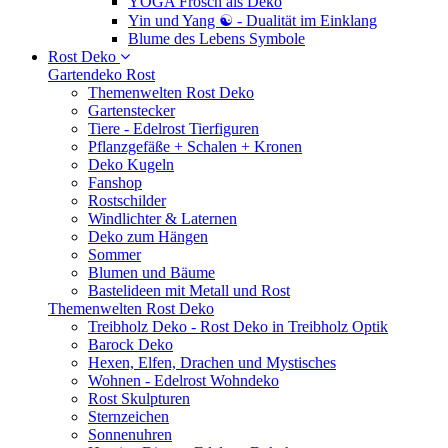
YOGA Frosch als Deko
Yin und Yang ☯ - Dualität im Einklang
Blume des Lebens Symbole
Rost Deko
Gartendeko Rost
Themenwelten Rost Deko
Gartenstecker
Tiere - Edelrost Tierfiguren
Pflanzgefäße + Schalen + Kronen
Deko Kugeln
Fanshop
Rostschilder
Windlichter & Laternen
Deko zum Hängen
Sommer
Blumen und Bäume
Bastelideen mit Metall und Rost
Themenwelten Rost Deko
Treibholz Deko - Rost Deko in Treibholz Optik
Barock Deko
Hexen, Elfen, Drachen und Mystisches
Wohnen - Edelrost Wohndeko
Rost Skulpturen
Sternzeichen
Sonnenuhren