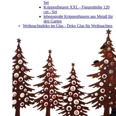
Set
Krippenfiguren XXL - Figurenhöhe 120
cm - Set
lebensgroße Krippenfiguren aus Metall für
den Garten
Weihnachtsdeko im Glas - Deko Glas für Weihnachten