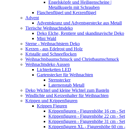
Engelsköpfe und Heiligenscheine |
Metallkugeln mit Schrauben
Flaschenflügel und Kerzenflügel
Advent
Adventskranz und Adventsgestecke aus Metall
Tierische Weihnachtsdeko
Deko Elche, Rentiere und skandinavische Deko
Mini Wald
Sterne - Weihnachtstern Deko
Kerzen - aus Edelrost und Holz
Kristalle und Schneeflocken
Weihnachtsbaumschmuck und Christbaumschmuck
Weihnachtsdeko Aussen
Lichterketten LED
Gartenstecker für Weihnachten
Sternstecker
Laternenstab Metall
Deko Wichtel und kleine Wichtel zum Basteln
Windlichte und Kerzenhalter für Weihnachten
Krippen und Krippenfiguren
Krippen Figuren
Krippenfiguren - Figurenhöhe 16 cm - Set
Krippenfiguren - Figurenhöhe 22 cm - Set
Krippenfiguren - Figurenhöhe 31 cm - Set
Krippenfiguren XL - Figurenhöhe 60 cm -