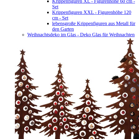
Krippenfiguren XL - Figurenhöhe 60 cm -
Set
Krippenfiguren XXL - Figurenhöhe 120
cm - Set
lebensgroße Krippenfiguren aus Metall für
den Garten
Weihnachtsdeko im Glas - Deko Glas für Weihnachten