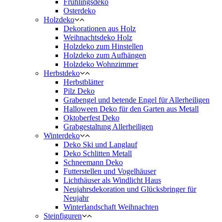
Frühlingsdeko
Osterdeko
Holzdeko
Dekorationen aus Holz
Weihnachtsdeko Holz
Holzdeko zum Hinstellen
Holzdeko zum Aufhängen
Holzdeko Wohnzimmer
Herbstdeko
Herbstblätter
Pilz Deko
Grabengel und betende Engel für Allerheiligen
Halloween Deko für den Garten aus Metall
Oktoberfest Deko
Grabgestaltung Allerheiligen
Winterdeko
Deko Ski und Langlauf
Deko Schlitten Metall
Schneemann Deko
Futterstellen und Vogelhäuser
Lichthäuser als Windlicht Haus
Neujahrsdekoration und Glücksbringer für
Neujahr
Winterlandschaft Weihnachten
Steinfiguren