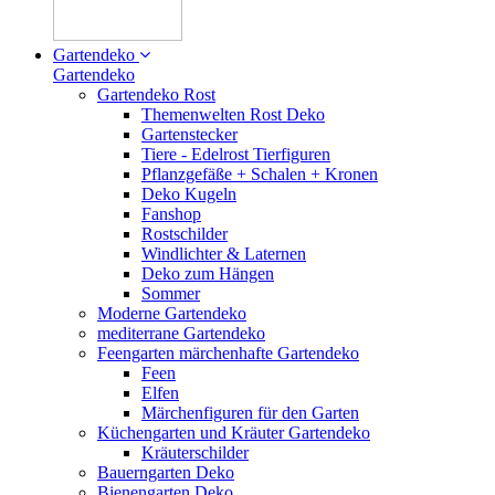
Gartendeko
Gartendeko
Gartendeko Rost
Themenwelten Rost Deko
Gartenstecker
Tiere - Edelrost Tierfiguren
Pflanzgefäße + Schalen + Kronen
Deko Kugeln
Fanshop
Rostschilder
Windlichter & Laternen
Deko zum Hängen
Sommer
Moderne Gartendeko
mediterrane Gartendeko
Feengarten märchenhafte Gartendeko
Feen
Elfen
Märchenfiguren für den Garten
Küchengarten und Kräuter Gartendeko
Kräuterschilder
Bauerngarten Deko
Bienengarten Deko