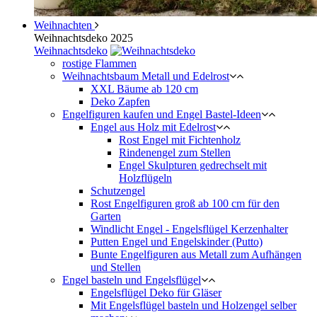
Weihnachten
Weihnachtsdeko 2025
Weihnachtsdeko
rostige Flammen
Weihnachtsbaum Metall und Edelrost
XXL Bäume ab 120 cm
Deko Zapfen
Engelfiguren kaufen und Engel Bastel-Ideen
Engel aus Holz mit Edelrost
Rost Engel mit Fichtenholz
Rindenengel zum Stellen
Engel Skulpturen gedrechselt mit
Holzflügeln
Schutzengel
Rost Engelfiguren groß ab 100 cm für den
Garten
Windlicht Engel - Engelsflügel Kerzenhalter
Putten Engel und Engelskinder (Putto)
Bunte Engelfiguren aus Metall zum Aufhängen
und Stellen
Engel basteln und Engelsflügel
Engelsflügel Deko für Gläser
Mit Engelsflügel basteln und Holzengel selber