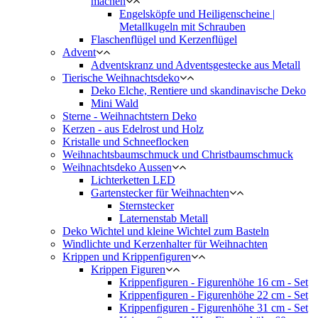
machen
Engelsköpfe und Heiligenscheine |
Metallkugeln mit Schrauben
Flaschenflügel und Kerzenflügel
Advent
Adventskranz und Adventsgestecke aus Metall
Tierische Weihnachtsdeko
Deko Elche, Rentiere und skandinavische Deko
Mini Wald
Sterne - Weihnachtstern Deko
Kerzen - aus Edelrost und Holz
Kristalle und Schneeflocken
Weihnachtsbaumschmuck und Christbaumschmuck
Weihnachtsdeko Aussen
Lichterketten LED
Gartenstecker für Weihnachten
Sternstecker
Laternenstab Metall
Deko Wichtel und kleine Wichtel zum Basteln
Windlichte und Kerzenhalter für Weihnachten
Krippen und Krippenfiguren
Krippen Figuren
Krippenfiguren - Figurenhöhe 16 cm - Set
Krippenfiguren - Figurenhöhe 22 cm - Set
Krippenfiguren - Figurenhöhe 31 cm - Set