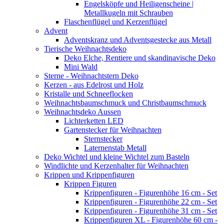
Engelsköpfe und Heiligenscheine |
Metallkugeln mit Schrauben
Flaschenflügel und Kerzenflügel
Advent
Adventskranz und Adventsgestecke aus Metall
Tierische Weihnachtsdeko
Deko Elche, Rentiere und skandinavische Deko
Mini Wald
Sterne - Weihnachtstern Deko
Kerzen - aus Edelrost und Holz
Kristalle und Schneeflocken
Weihnachtsbaumschmuck und Christbaumschmuck
Weihnachtsdeko Aussen
Lichterketten LED
Gartenstecker für Weihnachten
Sternstecker
Laternenstab Metall
Deko Wichtel und kleine Wichtel zum Basteln
Windlichte und Kerzenhalter für Weihnachten
Krippen und Krippenfiguren
Krippen Figuren
Krippenfiguren - Figurenhöhe 16 cm - Set
Krippenfiguren - Figurenhöhe 22 cm - Set
Krippenfiguren - Figurenhöhe 31 cm - Set
Krippenfiguren XL - Figurenhöhe 60 cm -