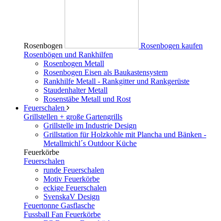
Rosenbogen
Rosenbogen kaufen
Rosenbögen und Rankhilfen
Rosenbogen Metall
Rosenbogen Eisen als Baukastensystem
Rankhilfe Metall - Rankgitter und Rankgerüste
Staudenhalter Metall
Rosenstäbe Metall und Rost
Feuerschalen
Grillstellen + große Gartengrills
Grillstelle im Industrie Design
Grillstation für Holzkohle mit Plancha und Bänken -
Metallmichl´s Outdoor Küche
Feuerkörbe
Feuerschalen
runde Feuerschalen
Motiv Feuerkörbe
eckige Feuerschalen
SvenskaV Design
Feuertonne Gasflasche
Fussball Fan Feuerkörbe