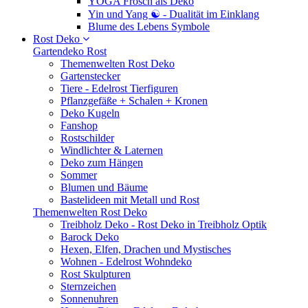
YOGA Frosch als Deko
Yin und Yang ☯ - Dualität im Einklang
Blume des Lebens Symbole
Rost Deko
Gartendeko Rost
Themenwelten Rost Deko
Gartenstecker
Tiere - Edelrost Tierfiguren
Pflanzgefäße + Schalen + Kronen
Deko Kugeln
Fanshop
Rostschilder
Windlichter & Laternen
Deko zum Hängen
Sommer
Blumen und Bäume
Bastelideen mit Metall und Rost
Themenwelten Rost Deko
Treibholz Deko - Rost Deko in Treibholz Optik
Barock Deko
Hexen, Elfen, Drachen und Mystisches
Wohnen - Edelrost Wohndeko
Rost Skulpturen
Sternzeichen
Sonnenuhren