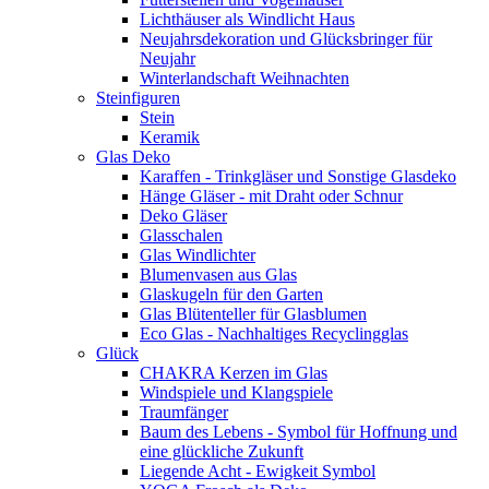
Lichthäuser als Windlicht Haus
Neujahrsdekoration und Glücksbringer für
Neujahr
Winterlandschaft Weihnachten
Steinfiguren
Stein
Keramik
Glas Deko
Karaffen - Trinkgläser und Sonstige Glasdeko
Hänge Gläser - mit Draht oder Schnur
Deko Gläser
Glasschalen
Glas Windlichter
Blumenvasen aus Glas
Glaskugeln für den Garten
Glas Blütenteller für Glasblumen
Eco Glas - Nachhaltiges Recyclingglas
Glück
CHAKRA Kerzen im Glas
Windspiele und Klangspiele
Traumfänger
Baum des Lebens - Symbol für Hoffnung und
eine glückliche Zukunft
Liegende Acht - Ewigkeit Symbol