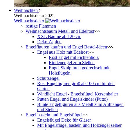
Weihnachten
Weihnachtsdeko 2025
Weihnachtsdeko
rostige Flammen
Weihnachtsbaum Metall und Edelrost
XXL Bäume ab 120 cm
Deko Zapfen
Engelfiguren kaufen und Engel Bastel-Ideen
Engel aus Holz mit Edelrost
Rost Engel mit Fichtenholz
Rindenengel zum Stellen
Engel Skulpturen gedrechselt mit
Holzflügeln
Schutzengel
Rost Engelfiguren groß ab 100 cm für den
Garten
Windlicht Engel - Engelsflügel Kerzenhalter
Putten Engel und Engelskinder (Putto)
Bunte Engelfiguren aus Metall zum Aufhängen
und Stellen
Engel basteln und Engelsflügel
Engelsflügel Deko für Gläser
Mit Engelsflügel basteln und Holzengel selber