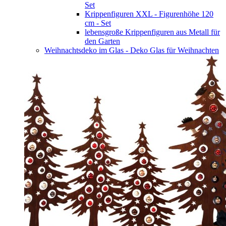
Set
Krippenfiguren XXL - Figurenhöhe 120
cm - Set
lebensgroße Krippenfiguren aus Metall für
den Garten
Weihnachtsdeko im Glas - Deko Glas für Weihnachten