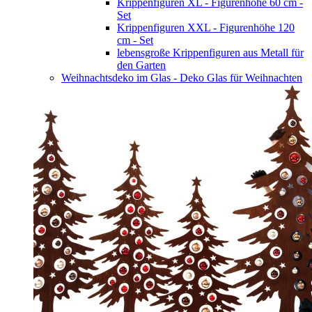
Krippenfiguren XL - Figurenhöhe 60 cm -
Set
Krippenfiguren XXL - Figurenhöhe 120
cm - Set
lebensgroße Krippenfiguren aus Metall für
den Garten
Weihnachtsdeko im Glas - Deko Glas für Weihnachten