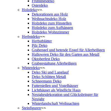
Frühlingsdeko
Osterdeko
Holzdeko
Dekorationen aus Holz
Weihnachtsdeko Holz
Holzdeko zum Hinstellen
Holzdeko zum Aufhängen
Holzdeko Wohnzimmer
Herbstdeko
Herbstblätter
Pilz Deko
Grabengel und betende Engel für Allerheiligen
Halloween Deko für den Garten aus Metall
Oktoberfest Deko
Grabgestaltung Allerheiligen
Winterdeko
Deko Ski und Langlauf
Deko Schlitten Metall
Schneemann Deko
Futterstellen und Vogelhäuser
Lichthäuser als Windlicht Haus
Neujahrsdekoration und Glücksbringer für
Neujahr
Winterlandschaft Weihnachten
Steinfiguren