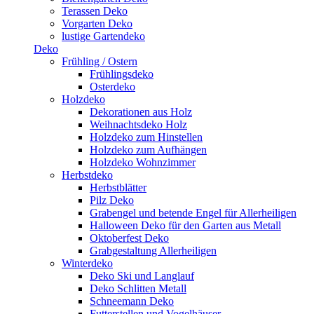
Terassen Deko
Vorgarten Deko
lustige Gartendeko
Deko
Frühling / Ostern
Frühlingsdeko
Osterdeko
Holzdeko
Dekorationen aus Holz
Weihnachtsdeko Holz
Holzdeko zum Hinstellen
Holzdeko zum Aufhängen
Holzdeko Wohnzimmer
Herbstdeko
Herbstblätter
Pilz Deko
Grabengel und betende Engel für Allerheiligen
Halloween Deko für den Garten aus Metall
Oktoberfest Deko
Grabgestaltung Allerheiligen
Winterdeko
Deko Ski und Langlauf
Deko Schlitten Metall
Schneemann Deko
Futterstellen und Vogelhäuser