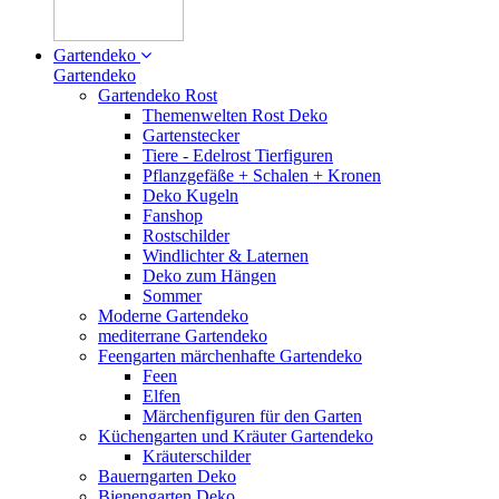
Gartendeko
Gartendeko
Gartendeko Rost
Themenwelten Rost Deko
Gartenstecker
Tiere - Edelrost Tierfiguren
Pflanzgefäße + Schalen + Kronen
Deko Kugeln
Fanshop
Rostschilder
Windlichter & Laternen
Deko zum Hängen
Sommer
Moderne Gartendeko
mediterrane Gartendeko
Feengarten märchenhafte Gartendeko
Feen
Elfen
Märchenfiguren für den Garten
Küchengarten und Kräuter Gartendeko
Kräuterschilder
Bauerngarten Deko
Bienengarten Deko