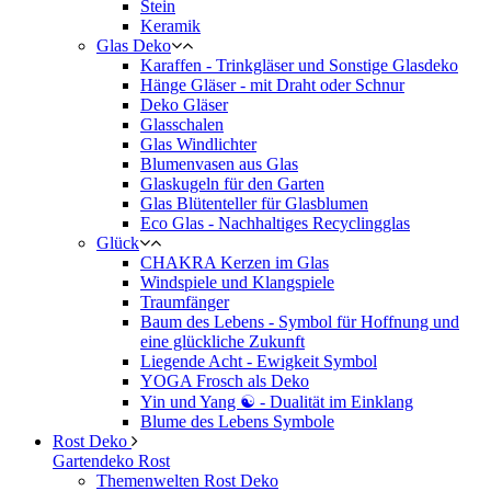
Stein
Keramik
Glas Deko
Karaffen - Trinkgläser und Sonstige Glasdeko
Hänge Gläser - mit Draht oder Schnur
Deko Gläser
Glasschalen
Glas Windlichter
Blumenvasen aus Glas
Glaskugeln für den Garten
Glas Blütenteller für Glasblumen
Eco Glas - Nachhaltiges Recyclingglas
Glück
CHAKRA Kerzen im Glas
Windspiele und Klangspiele
Traumfänger
Baum des Lebens - Symbol für Hoffnung und
eine glückliche Zukunft
Liegende Acht - Ewigkeit Symbol
YOGA Frosch als Deko
Yin und Yang ☯ - Dualität im Einklang
Blume des Lebens Symbole
Rost Deko
Gartendeko Rost
Themenwelten Rost Deko