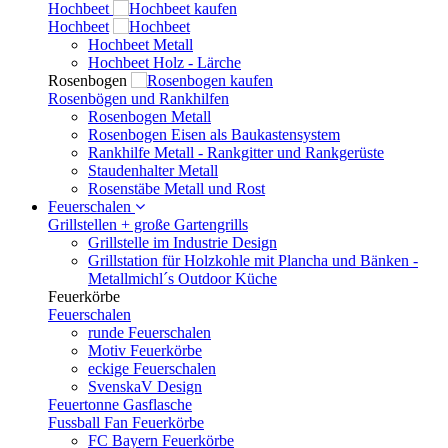
Hochbeet
Hochbeet
Hochbeet Metall
Hochbeet Holz - Lärche
Rosenbogen
Rosenbögen und Rankhilfen
Rosenbogen Metall
Rosenbogen Eisen als Baukastensystem
Rankhilfe Metall - Rankgitter und Rankgerüste
Staudenhalter Metall
Rosenstäbe Metall und Rost
Feuerschalen
Grillstellen + große Gartengrills
Grillstelle im Industrie Design
Grillstation für Holzkohle mit Plancha und Bänken -
Metallmichl´s Outdoor Küche
Feuerkörbe
Feuerschalen
runde Feuerschalen
Motiv Feuerkörbe
eckige Feuerschalen
SvenskaV Design
Feuertonne Gasflasche
Fussball Fan Feuerkörbe
FC Bayern Feuerkörbe