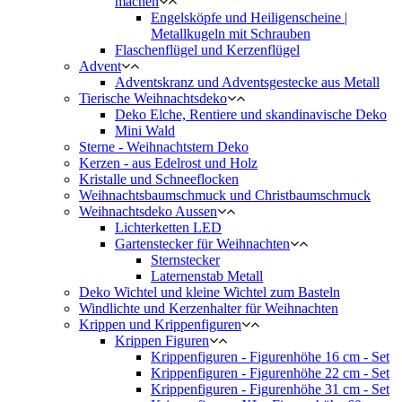
machen
Engelsköpfe und Heiligenscheine |
Metallkugeln mit Schrauben
Flaschenflügel und Kerzenflügel
Advent
Adventskranz und Adventsgestecke aus Metall
Tierische Weihnachtsdeko
Deko Elche, Rentiere und skandinavische Deko
Mini Wald
Sterne - Weihnachtstern Deko
Kerzen - aus Edelrost und Holz
Kristalle und Schneeflocken
Weihnachtsbaumschmuck und Christbaumschmuck
Weihnachtsdeko Aussen
Lichterketten LED
Gartenstecker für Weihnachten
Sternstecker
Laternenstab Metall
Deko Wichtel und kleine Wichtel zum Basteln
Windlichte und Kerzenhalter für Weihnachten
Krippen und Krippenfiguren
Krippen Figuren
Krippenfiguren - Figurenhöhe 16 cm - Set
Krippenfiguren - Figurenhöhe 22 cm - Set
Krippenfiguren - Figurenhöhe 31 cm - Set