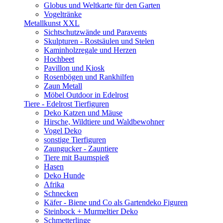
Globus und Weltkarte für den Garten
Vogeltränke
Metallkunst XXL
Sichtschutzwände und Paravents
Skulpturen - Rostsäulen und Stelen
Kaminholzregale und Herzen
Hochbeet
Pavillon und Kiosk
Rosenbögen und Rankhilfen
Zaun Metall
Möbel Outdoor in Edelrost
Tiere - Edelrost Tierfiguren
Deko Katzen und Mäuse
Hirsche, Wildtiere und Waldbewohner
Vogel Deko
sonstige Tierfiguren
Zaungucker - Zauntiere
Tiere mit Baumspieß
Hasen
Deko Hunde
Afrika
Schnecken
Käfer - Biene und Co als Gartendeko Figuren
Steinbock + Murmeltier Deko
Schmetterlinge