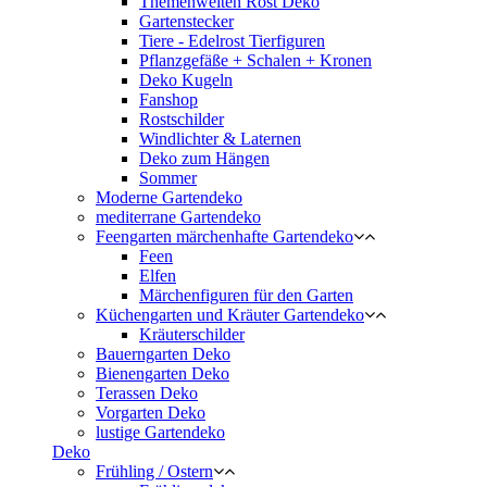
Themenwelten Rost Deko
Gartenstecker
Tiere - Edelrost Tierfiguren
Pflanzgefäße + Schalen + Kronen
Deko Kugeln
Fanshop
Rostschilder
Windlichter & Laternen
Deko zum Hängen
Sommer
Moderne Gartendeko
mediterrane Gartendeko
Feengarten märchenhafte Gartendeko
Feen
Elfen
Märchenfiguren für den Garten
Küchengarten und Kräuter Gartendeko
Kräuterschilder
Bauerngarten Deko
Bienengarten Deko
Terassen Deko
Vorgarten Deko
lustige Gartendeko
Deko
Frühling / Ostern