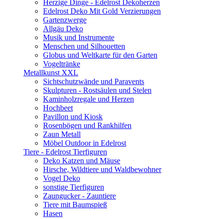
Herzige Dinge - Edelrost Dekoherzen
Edelrost Deko Mit Gold Verzierungen
Gartenzwerge
Allgäu Deko
Musik und Instrumente
Menschen und Silhouetten
Globus und Weltkarte für den Garten
Vogeltränke
Metallkunst XXL
Sichtschutzwände und Paravents
Skulpturen - Rostsäulen und Stelen
Kaminholzregale und Herzen
Hochbeet
Pavillon und Kiosk
Rosenbögen und Rankhilfen
Zaun Metall
Möbel Outdoor in Edelrost
Tiere - Edelrost Tierfiguren
Deko Katzen und Mäuse
Hirsche, Wildtiere und Waldbewohner
Vogel Deko
sonstige Tierfiguren
Zaungucker - Zauntiere
Tiere mit Baumspieß
Hasen