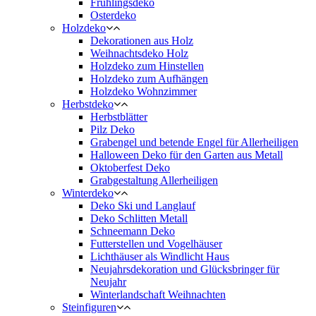
Frühlingsdeko
Osterdeko
Holzdeko
Dekorationen aus Holz
Weihnachtsdeko Holz
Holzdeko zum Hinstellen
Holzdeko zum Aufhängen
Holzdeko Wohnzimmer
Herbstdeko
Herbstblätter
Pilz Deko
Grabengel und betende Engel für Allerheiligen
Halloween Deko für den Garten aus Metall
Oktoberfest Deko
Grabgestaltung Allerheiligen
Winterdeko
Deko Ski und Langlauf
Deko Schlitten Metall
Schneemann Deko
Futterstellen und Vogelhäuser
Lichthäuser als Windlicht Haus
Neujahrsdekoration und Glücksbringer für
Neujahr
Winterlandschaft Weihnachten
Steinfiguren