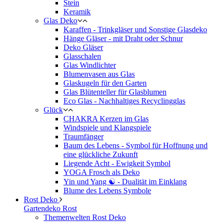
Stein
Keramik
Glas Deko
Karaffen - Trinkgläser und Sonstige Glasdeko
Hänge Gläser - mit Draht oder Schnur
Deko Gläser
Glasschalen
Glas Windlichter
Blumenvasen aus Glas
Glaskugeln für den Garten
Glas Blütenteller für Glasblumen
Eco Glas - Nachhaltiges Recyclingglas
Glück
CHAKRA Kerzen im Glas
Windspiele und Klangspiele
Traumfänger
Baum des Lebens - Symbol für Hoffnung und
eine glückliche Zukunft
Liegende Acht - Ewigkeit Symbol
YOGA Frosch als Deko
Yin und Yang ☯ - Dualität im Einklang
Blume des Lebens Symbole
Rost Deko
Gartendeko Rost
Themenwelten Rost Deko