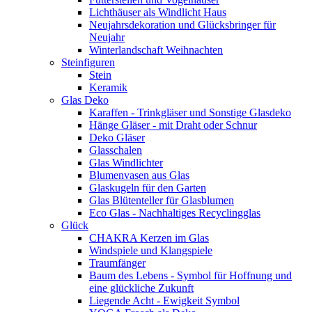
Lichthäuser als Windlicht Haus
Neujahrsdekoration und Glücksbringer für
Neujahr
Winterlandschaft Weihnachten
Steinfiguren
Stein
Keramik
Glas Deko
Karaffen - Trinkgläser und Sonstige Glasdeko
Hänge Gläser - mit Draht oder Schnur
Deko Gläser
Glasschalen
Glas Windlichter
Blumenvasen aus Glas
Glaskugeln für den Garten
Glas Blütenteller für Glasblumen
Eco Glas - Nachhaltiges Recyclingglas
Glück
CHAKRA Kerzen im Glas
Windspiele und Klangspiele
Traumfänger
Baum des Lebens - Symbol für Hoffnung und
eine glückliche Zukunft
Liegende Acht - Ewigkeit Symbol