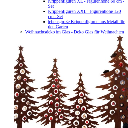
Krippenfiguren XL - Figurenhöhe 60 cm -
Set
Krippenfiguren XXL - Figurenhöhe 120
cm - Set
lebensgroße Krippenfiguren aus Metall für
den Garten
Weihnachtsdeko im Glas - Deko Glas für Weihnachten