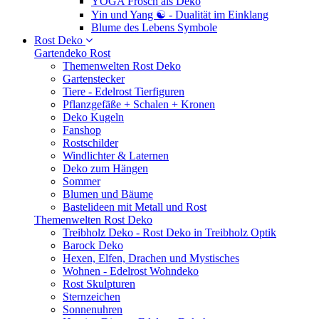
YOGA Frosch als Deko
Yin und Yang ☯ - Dualität im Einklang
Blume des Lebens Symbole
Rost Deko
Gartendeko Rost
Themenwelten Rost Deko
Gartenstecker
Tiere - Edelrost Tierfiguren
Pflanzgefäße + Schalen + Kronen
Deko Kugeln
Fanshop
Rostschilder
Windlichter & Laternen
Deko zum Hängen
Sommer
Blumen und Bäume
Bastelideen mit Metall und Rost
Themenwelten Rost Deko
Treibholz Deko - Rost Deko in Treibholz Optik
Barock Deko
Hexen, Elfen, Drachen und Mystisches
Wohnen - Edelrost Wohndeko
Rost Skulpturen
Sternzeichen
Sonnenuhren