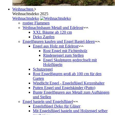
Weihnachten
Weihnachtsdeko 2025
Weihnachtsdeko
rostige Flammen
Weihnachtsbaum Metall und Edelrost
XXL Bäume ab 120 cm
Deko Zapfen
Engelfiguren kaufen und Engel Bastel-Ideen
Engel aus Holz mit Edelrost
Rost Engel mit Fichtenholz
Rindenengel zum Stellen
Engel Skulpturen gedrechselt mit
Holzflügeln
Schutzengel
Rost Engelfiguren groß ab 100 cm für den
Garten
Windlicht Engel - Engelsflügel Kerzenhalter
Putten Engel und Engelskinder (Putto)
Bunte Engelfiguren aus Metall zum Aufhängen
und Stellen
Engel basteln und Engelsflügel
Engelsflügel Deko für Gläser
Mit Engelsflügel basteln und Holzengel selber