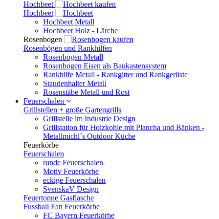
Hochbeet
Hochbeet
Hochbeet Metall
Hochbeet Holz - Lärche
Rosenbogen
Rosenbögen und Rankhilfen
Rosenbogen Metall
Rosenbogen Eisen als Baukastensystem
Rankhilfe Metall - Rankgitter und Rankgerüste
Staudenhalter Metall
Rosenstäbe Metall und Rost
Feuerschalen
Grillstellen + große Gartengrills
Grillstelle im Industrie Design
Grillstation für Holzkohle mit Plancha und Bänken -
Metallmichl´s Outdoor Küche
Feuerkörbe
Feuerschalen
runde Feuerschalen
Motiv Feuerkörbe
eckige Feuerschalen
SvenskaV Design
Feuertonne Gasflasche
Fussball Fan Feuerkörbe
FC Bayern Feuerkörbe