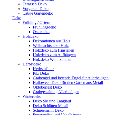
Terassen Deko
Vorgarten Deko
lustige Gartendeko
Deko
Frühling / Ostern
Frühlingsdeko
Osterdeko
Holzdeko
Dekorationen aus Holz
Weihnachtsdeko Holz
Holzdeko zum Hinstellen
Holzdeko zum Aufhängen
Holzdeko Wohnzimmer
Herbstdeko
Herbstblätter
Pilz Deko
Grabengel und betende Engel für Allerheiligen
Halloween Deko für den Garten aus Metall
Oktoberfest Deko
Grabgestaltung Allerheiligen
Winterdeko
Deko Ski und Langlauf
Deko Schlitten Metall
Schneemann Deko
Futterstellen und Vogelhäuser