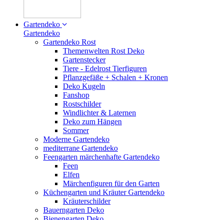
Gartendeko
Gartendeko
Gartendeko Rost
Themenwelten Rost Deko
Gartenstecker
Tiere - Edelrost Tierfiguren
Pflanzgefäße + Schalen + Kronen
Deko Kugeln
Fanshop
Rostschilder
Windlichter & Laternen
Deko zum Hängen
Sommer
Moderne Gartendeko
mediterrane Gartendeko
Feengarten märchenhafte Gartendeko
Feen
Elfen
Märchenfiguren für den Garten
Küchengarten und Kräuter Gartendeko
Kräuterschilder
Bauerngarten Deko
Bienengarten Deko