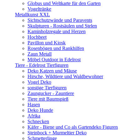
Globus und Weltkarte für den Garten
Vogeltränke
Metallkunst XXL
Sichtschutzwände und Paravents
Skulpturen - Rostsäulen und Stelen
Kaminholzregale und Herzen
Hochbeet
Pavillon und Kiosk
Rosenbögen und Rankhilfen
Zaun Metall
Möbel Outdoor in Edelrost
Tiere - Edelrost Tierfiguren
Deko Katzen und Mäuse
Hirsche, Wildtiere und Waldbewohner
Vogel Deko
sonstige Tierfiguren
Zaungucker - Zauntiere
Tiere mit Baumspieß
Hasen
Deko Hunde
Afrika
Schnecken
Käfer - Biene und Co als Gartendeko Figuren
Steinbock + Murmeltier Deko
Schmetterlinge