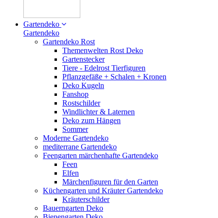
Gartendeko
Gartendeko
Gartendeko Rost
Themenwelten Rost Deko
Gartenstecker
Tiere - Edelrost Tierfiguren
Pflanzgefäße + Schalen + Kronen
Deko Kugeln
Fanshop
Rostschilder
Windlichter & Laternen
Deko zum Hängen
Sommer
Moderne Gartendeko
mediterrane Gartendeko
Feengarten märchenhafte Gartendeko
Feen
Elfen
Märchenfiguren für den Garten
Küchengarten und Kräuter Gartendeko
Kräuterschilder
Bauerngarten Deko
Bienengarten Deko