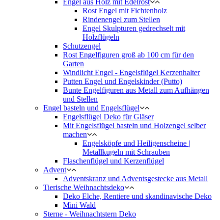
Engel aus Holz mit Edelrost
Rost Engel mit Fichtenholz
Rindenengel zum Stellen
Engel Skulpturen gedrechselt mit
Holzflügeln
Schutzengel
Rost Engelfiguren groß ab 100 cm für den
Garten
Windlicht Engel - Engelsflügel Kerzenhalter
Putten Engel und Engelskinder (Putto)
Bunte Engelfiguren aus Metall zum Aufhängen
und Stellen
Engel basteln und Engelsflügel
Engelsflügel Deko für Gläser
Mit Engelsflügel basteln und Holzengel selber
machen
Engelsköpfe und Heiligenscheine |
Metallkugeln mit Schrauben
Flaschenflügel und Kerzenflügel
Advent
Adventskranz und Adventsgestecke aus Metall
Tierische Weihnachtsdeko
Deko Elche, Rentiere und skandinavische Deko
Mini Wald
Sterne - Weihnachtstern Deko