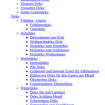
Terassen Deko
Vorgarten Deko
lustige Gartendeko
Deko
Frühling / Ostern
Frühlingsdeko
Osterdeko
Holzdeko
Dekorationen aus Holz
Weihnachtsdeko Holz
Holzdeko zum Hinstellen
Holzdeko zum Aufhängen
Holzdeko Wohnzimmer
Herbstdeko
Herbstblätter
Pilz Deko
Grabengel und betende Engel für Allerheiligen
Halloween Deko für den Garten aus Metall
Oktoberfest Deko
Grabgestaltung Allerheiligen
Winterdeko
Deko Ski und Langlauf
Deko Schlitten Metall
Schneemann Deko
Futterstellen und Vogelhäuser