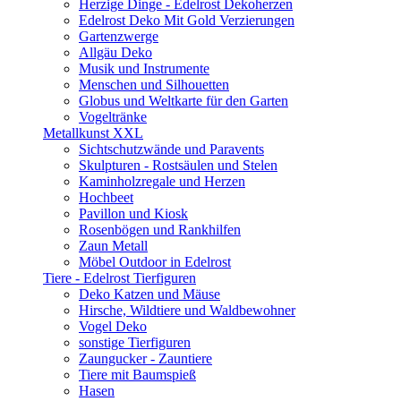
Herzige Dinge - Edelrost Dekoherzen
Edelrost Deko Mit Gold Verzierungen
Gartenzwerge
Allgäu Deko
Musik und Instrumente
Menschen und Silhouetten
Globus und Weltkarte für den Garten
Vogeltränke
Metallkunst XXL
Sichtschutzwände und Paravents
Skulpturen - Rostsäulen und Stelen
Kaminholzregale und Herzen
Hochbeet
Pavillon und Kiosk
Rosenbögen und Rankhilfen
Zaun Metall
Möbel Outdoor in Edelrost
Tiere - Edelrost Tierfiguren
Deko Katzen und Mäuse
Hirsche, Wildtiere und Waldbewohner
Vogel Deko
sonstige Tierfiguren
Zaungucker - Zauntiere
Tiere mit Baumspieß
Hasen