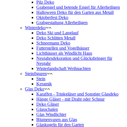
Pilz Deko
Grabengel und betende Engel für Allerheiligen
Halloween Deko für den Garten aus Metall
Oktoberfest Deko
Grabgestaltung Allerheiligen
Winterdeko
Deko Ski und Langlauf
Deko Schlitten Metall
Schneemann Deko
Futterstellen und Vogelhäuser
Lichthäuser als Windlicht Haus
Neujahrsdekoration und Glücksbringer für
Neujahr
Winterlandschaft Weihnachten
Steinfiguren
Stein
Keramik
Glas Deko
Karaffen - Trinkgläser und Sonstige Glasdeko
Hänge Gläser - mit Draht oder Schnur
Deko Gläser
Glasschalen
Glas Windlichter
Blumenvasen aus Glas
Glaskugeln für den Garten