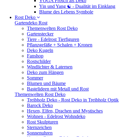
YOGA Frosch als Deko
Yin und Yang ☯ - Dualität im Einklang
Blume des Lebens Symbole
Rost Deko
Gartendeko Rost
Themenwelten Rost Deko
Gartenstecker
Tiere - Edelrost Tierfiguren
Pflanzgefäße + Schalen + Kronen
Deko Kugeln
Fanshop
Rostschilder
Windlichter & Laternen
Deko zum Hängen
Sommer
Blumen und Bäume
Bastelideen mit Metall und Rost
Themenwelten Rost Deko
Treibholz Deko - Rost Deko in Treibholz Optik
Barock Deko
Hexen, Elfen, Drachen und Mystisches
Wohnen - Edelrost Wohndeko
Rost Skulpturen
Sternzeichen
Sonnenuhren