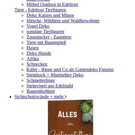
Möbel Outdoor in Edelrost
Tiere - Edelrost Tierfiguren
Deko Katzen und Mäuse
Hirsche, Wildtiere und Waldbewohner
Vogel Deko
sonstige Tierfiguren
Zaungucker - Zauntiere
Tiere mit Baumspieß
Hasen
Deko Hunde
Afrika
Schnecken
Käfer - Biene und Co als Gartendeko Figuren
Steinbock + Murmeltier Deko
Schmetterlinge
Steinvögel aus Edelstahl
Bauernhoftiere
Sichtschutzwände
+ mehr