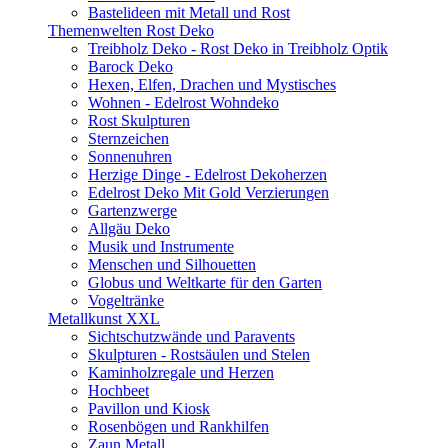
Bastelideen mit Metall und Rost
Themenwelten Rost Deko
Treibholz Deko - Rost Deko in Treibholz Optik
Barock Deko
Hexen, Elfen, Drachen und Mystisches
Wohnen - Edelrost Wohndeko
Rost Skulpturen
Sternzeichen
Sonnenuhren
Herzige Dinge - Edelrost Dekoherzen
Edelrost Deko Mit Gold Verzierungen
Gartenzwerge
Allgäu Deko
Musik und Instrumente
Menschen und Silhouetten
Globus und Weltkarte für den Garten
Vogeltränke
Metallkunst XXL
Sichtschutzwände und Paravents
Skulpturen - Rostsäulen und Stelen
Kaminholzregale und Herzen
Hochbeet
Pavillon und Kiosk
Rosenbögen und Rankhilfen
Zaun Metall