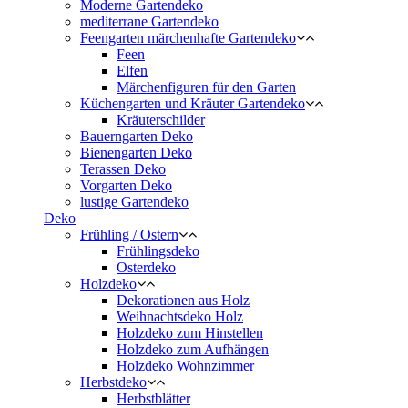
Moderne Gartendeko
mediterrane Gartendeko
Feengarten märchenhafte Gartendeko
Feen
Elfen
Märchenfiguren für den Garten
Küchengarten und Kräuter Gartendeko
Kräuterschilder
Bauerngarten Deko
Bienengarten Deko
Terassen Deko
Vorgarten Deko
lustige Gartendeko
Deko
Frühling / Ostern
Frühlingsdeko
Osterdeko
Holzdeko
Dekorationen aus Holz
Weihnachtsdeko Holz
Holzdeko zum Hinstellen
Holzdeko zum Aufhängen
Holzdeko Wohnzimmer
Herbstdeko
Herbstblätter