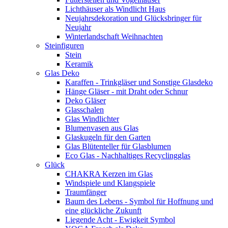
Lichthäuser als Windlicht Haus
Neujahrsdekoration und Glücksbringer für
Neujahr
Winterlandschaft Weihnachten
Steinfiguren
Stein
Keramik
Glas Deko
Karaffen - Trinkgläser und Sonstige Glasdeko
Hänge Gläser - mit Draht oder Schnur
Deko Gläser
Glasschalen
Glas Windlichter
Blumenvasen aus Glas
Glaskugeln für den Garten
Glas Blütenteller für Glasblumen
Eco Glas - Nachhaltiges Recyclingglas
Glück
CHAKRA Kerzen im Glas
Windspiele und Klangspiele
Traumfänger
Baum des Lebens - Symbol für Hoffnung und
eine glückliche Zukunft
Liegende Acht - Ewigkeit Symbol