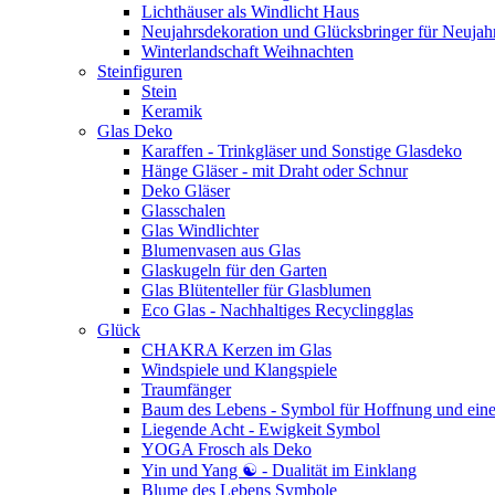
Lichthäuser als Windlicht Haus
Neujahrsdekoration und Glücksbringer für Neujah
Winterlandschaft Weihnachten
Steinfiguren
Stein
Keramik
Glas Deko
Karaffen - Trinkgläser und Sonstige Glasdeko
Hänge Gläser - mit Draht oder Schnur
Deko Gläser
Glasschalen
Glas Windlichter
Blumenvasen aus Glas
Glaskugeln für den Garten
Glas Blütenteller für Glasblumen
Eco Glas - Nachhaltiges Recyclingglas
Glück
CHAKRA Kerzen im Glas
Windspiele und Klangspiele
Traumfänger
Baum des Lebens - Symbol für Hoffnung und eine
Liegende Acht - Ewigkeit Symbol
YOGA Frosch als Deko
Yin und Yang ☯ - Dualität im Einklang
Blume des Lebens Symbole