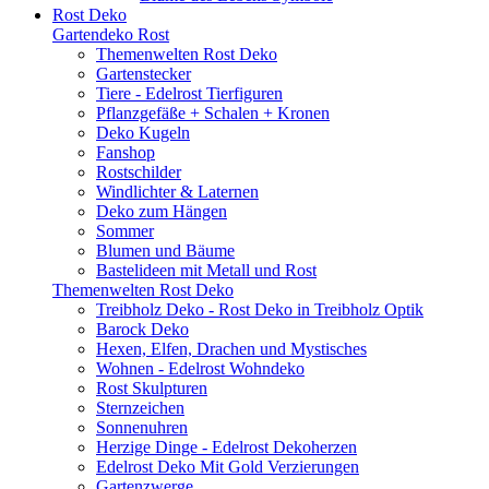
Rost Deko
Gartendeko Rost
Themenwelten Rost Deko
Gartenstecker
Tiere - Edelrost Tierfiguren
Pflanzgefäße + Schalen + Kronen
Deko Kugeln
Fanshop
Rostschilder
Windlichter & Laternen
Deko zum Hängen
Sommer
Blumen und Bäume
Bastelideen mit Metall und Rost
Themenwelten Rost Deko
Treibholz Deko - Rost Deko in Treibholz Optik
Barock Deko
Hexen, Elfen, Drachen und Mystisches
Wohnen - Edelrost Wohndeko
Rost Skulpturen
Sternzeichen
Sonnenuhren
Herzige Dinge - Edelrost Dekoherzen
Edelrost Deko Mit Gold Verzierungen
Gartenzwerge