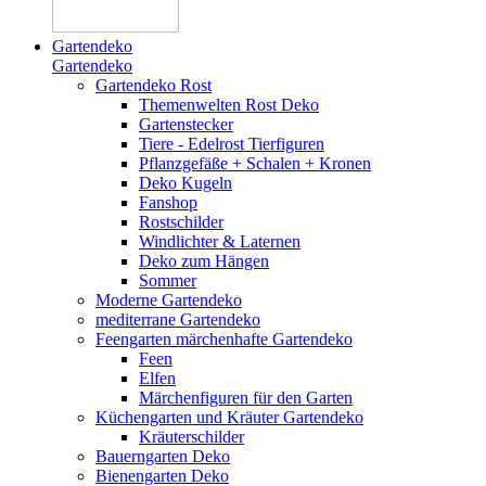
Gartendeko
Gartendeko
Gartendeko Rost
Themenwelten Rost Deko
Gartenstecker
Tiere - Edelrost Tierfiguren
Pflanzgefäße + Schalen + Kronen
Deko Kugeln
Fanshop
Rostschilder
Windlichter & Laternen
Deko zum Hängen
Sommer
Moderne Gartendeko
mediterrane Gartendeko
Feengarten märchenhafte Gartendeko
Feen
Elfen
Märchenfiguren für den Garten
Küchengarten und Kräuter Gartendeko
Kräuterschilder
Bauerngarten Deko
Bienengarten Deko