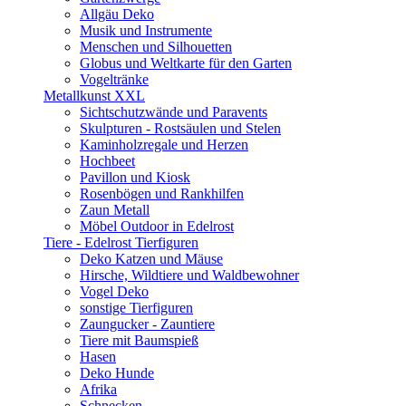
Allgäu Deko
Musik und Instrumente
Menschen und Silhouetten
Globus und Weltkarte für den Garten
Vogeltränke
Metallkunst XXL
Sichtschutzwände und Paravents
Skulpturen - Rostsäulen und Stelen
Kaminholzregale und Herzen
Hochbeet
Pavillon und Kiosk
Rosenbögen und Rankhilfen
Zaun Metall
Möbel Outdoor in Edelrost
Tiere - Edelrost Tierfiguren
Deko Katzen und Mäuse
Hirsche, Wildtiere und Waldbewohner
Vogel Deko
sonstige Tierfiguren
Zaungucker - Zauntiere
Tiere mit Baumspieß
Hasen
Deko Hunde
Afrika
Schnecken