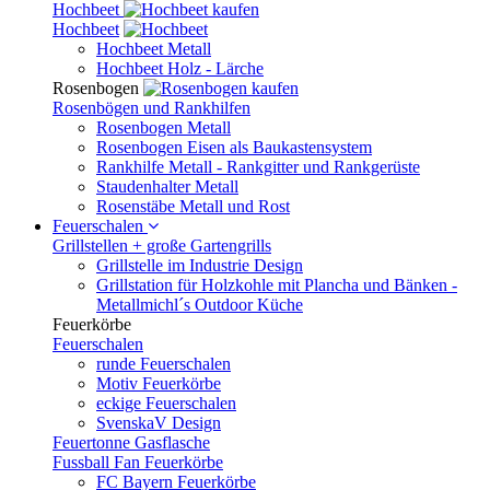
Hochbeet
Hochbeet
Hochbeet Metall
Hochbeet Holz - Lärche
Rosenbogen
Rosenbögen und Rankhilfen
Rosenbogen Metall
Rosenbogen Eisen als Baukastensystem
Rankhilfe Metall - Rankgitter und Rankgerüste
Staudenhalter Metall
Rosenstäbe Metall und Rost
Feuerschalen
Grillstellen + große Gartengrills
Grillstelle im Industrie Design
Grillstation für Holzkohle mit Plancha und Bänken -
Metallmichl´s Outdoor Küche
Feuerkörbe
Feuerschalen
runde Feuerschalen
Motiv Feuerkörbe
eckige Feuerschalen
SvenskaV Design
Feuertonne Gasflasche
Fussball Fan Feuerkörbe
FC Bayern Feuerkörbe