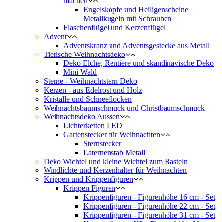
machen
Engelsköpfe und Heiligenscheine |
Metallkugeln mit Schrauben
Flaschenflügel und Kerzenflügel
Advent
Adventskranz und Adventsgestecke aus Metall
Tierische Weihnachtsdeko
Deko Elche, Rentiere und skandinavische Deko
Mini Wald
Sterne - Weihnachtstern Deko
Kerzen - aus Edelrost und Holz
Kristalle und Schneeflocken
Weihnachtsbaumschmuck und Christbaumschmuck
Weihnachtsdeko Aussen
Lichterketten LED
Gartenstecker für Weihnachten
Sternstecker
Laternenstab Metall
Deko Wichtel und kleine Wichtel zum Basteln
Windlichte und Kerzenhalter für Weihnachten
Krippen und Krippenfiguren
Krippen Figuren
Krippenfiguren - Figurenhöhe 16 cm - Set
Krippenfiguren - Figurenhöhe 22 cm - Set
Krippenfiguren - Figurenhöhe 31 cm - Set