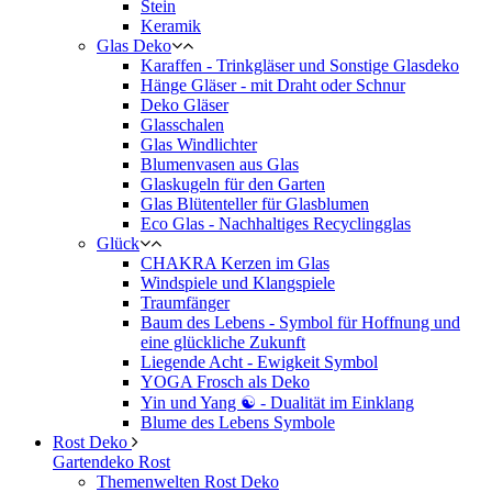
Stein
Keramik
Glas Deko
Karaffen - Trinkgläser und Sonstige Glasdeko
Hänge Gläser - mit Draht oder Schnur
Deko Gläser
Glasschalen
Glas Windlichter
Blumenvasen aus Glas
Glaskugeln für den Garten
Glas Blütenteller für Glasblumen
Eco Glas - Nachhaltiges Recyclingglas
Glück
CHAKRA Kerzen im Glas
Windspiele und Klangspiele
Traumfänger
Baum des Lebens - Symbol für Hoffnung und
eine glückliche Zukunft
Liegende Acht - Ewigkeit Symbol
YOGA Frosch als Deko
Yin und Yang ☯ - Dualität im Einklang
Blume des Lebens Symbole
Rost Deko
Gartendeko Rost
Themenwelten Rost Deko