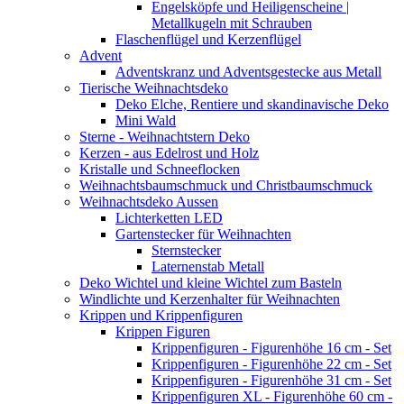
Engelsköpfe und Heiligenscheine |
Metallkugeln mit Schrauben
Flaschenflügel und Kerzenflügel
Advent
Adventskranz und Adventsgestecke aus Metall
Tierische Weihnachtsdeko
Deko Elche, Rentiere und skandinavische Deko
Mini Wald
Sterne - Weihnachtstern Deko
Kerzen - aus Edelrost und Holz
Kristalle und Schneeflocken
Weihnachtsbaumschmuck und Christbaumschmuck
Weihnachtsdeko Aussen
Lichterketten LED
Gartenstecker für Weihnachten
Sternstecker
Laternenstab Metall
Deko Wichtel und kleine Wichtel zum Basteln
Windlichte und Kerzenhalter für Weihnachten
Krippen und Krippenfiguren
Krippen Figuren
Krippenfiguren - Figurenhöhe 16 cm - Set
Krippenfiguren - Figurenhöhe 22 cm - Set
Krippenfiguren - Figurenhöhe 31 cm - Set
Krippenfiguren XL - Figurenhöhe 60 cm -