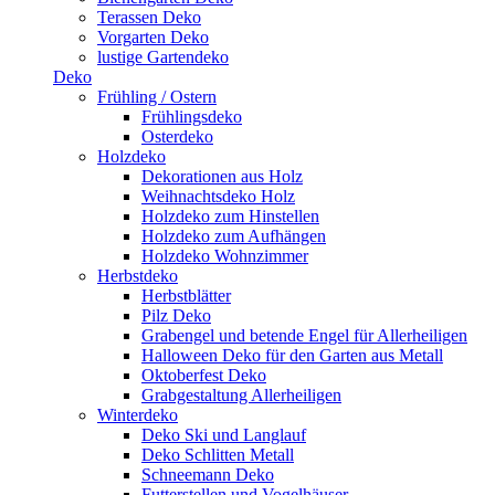
Terassen Deko
Vorgarten Deko
lustige Gartendeko
Deko
Frühling / Ostern
Frühlingsdeko
Osterdeko
Holzdeko
Dekorationen aus Holz
Weihnachtsdeko Holz
Holzdeko zum Hinstellen
Holzdeko zum Aufhängen
Holzdeko Wohnzimmer
Herbstdeko
Herbstblätter
Pilz Deko
Grabengel und betende Engel für Allerheiligen
Halloween Deko für den Garten aus Metall
Oktoberfest Deko
Grabgestaltung Allerheiligen
Winterdeko
Deko Ski und Langlauf
Deko Schlitten Metall
Schneemann Deko
Futterstellen und Vogelhäuser