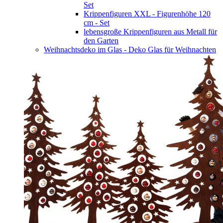
Set
Krippenfiguren XXL - Figurenhöhe 120
cm - Set
lebensgroße Krippenfiguren aus Metall für
den Garten
Weihnachtsdeko im Glas - Deko Glas für Weihnachten