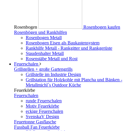
Rosenbogen
Rosenbogen kaufen
Rosenbögen und Rankhilfen
Rosenbogen Metall
Rosenbogen Eisen als Baukastensystem
Rankhilfe Metall - Rankgitter und Rankgerüste
Staudenhalter Metall
Rosenstäbe Metall und Rost
Feuerschalen
Grillstellen + große Gartengrills
Grillstelle im Industrie Design
Grillstation für Holzkohle mit Plancha und Bänken -
Metallmichl´s Outdoor Küche
Feuerkörbe
Feuerschalen
runde Feuerschalen
Motiv Feuerkörbe
eckige Feuerschalen
SvenskaV Design
Feuertonne Gasflasche
Fussball Fan Feuerkörbe