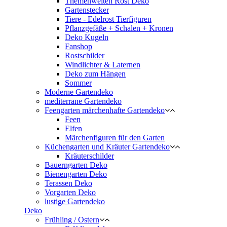
Themenwelten Rost Deko
Gartenstecker
Tiere - Edelrost Tierfiguren
Pflanzgefäße + Schalen + Kronen
Deko Kugeln
Fanshop
Rostschilder
Windlichter & Laternen
Deko zum Hängen
Sommer
Moderne Gartendeko
mediterrane Gartendeko
Feengarten märchenhafte Gartendeko
Feen
Elfen
Märchenfiguren für den Garten
Küchengarten und Kräuter Gartendeko
Kräuterschilder
Bauerngarten Deko
Bienengarten Deko
Terassen Deko
Vorgarten Deko
lustige Gartendeko
Deko
Frühling / Ostern