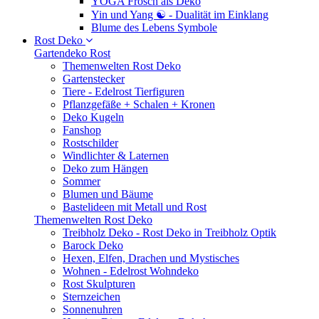
YOGA Frosch als Deko
Yin und Yang ☯ - Dualität im Einklang
Blume des Lebens Symbole
Rost Deko
Gartendeko Rost
Themenwelten Rost Deko
Gartenstecker
Tiere - Edelrost Tierfiguren
Pflanzgefäße + Schalen + Kronen
Deko Kugeln
Fanshop
Rostschilder
Windlichter & Laternen
Deko zum Hängen
Sommer
Blumen und Bäume
Bastelideen mit Metall und Rost
Themenwelten Rost Deko
Treibholz Deko - Rost Deko in Treibholz Optik
Barock Deko
Hexen, Elfen, Drachen und Mystisches
Wohnen - Edelrost Wohndeko
Rost Skulpturen
Sternzeichen
Sonnenuhren