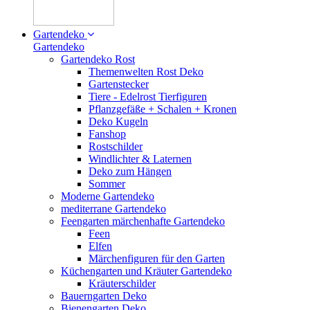
Gartendeko
Gartendeko
Gartendeko Rost
Themenwelten Rost Deko
Gartenstecker
Tiere - Edelrost Tierfiguren
Pflanzgefäße + Schalen + Kronen
Deko Kugeln
Fanshop
Rostschilder
Windlichter & Laternen
Deko zum Hängen
Sommer
Moderne Gartendeko
mediterrane Gartendeko
Feengarten märchenhafte Gartendeko
Feen
Elfen
Märchenfiguren für den Garten
Küchengarten und Kräuter Gartendeko
Kräuterschilder
Bauerngarten Deko
Bienengarten Deko