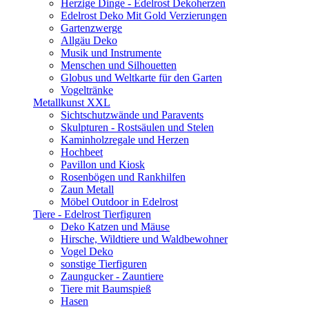
Herzige Dinge - Edelrost Dekoherzen
Edelrost Deko Mit Gold Verzierungen
Gartenzwerge
Allgäu Deko
Musik und Instrumente
Menschen und Silhouetten
Globus und Weltkarte für den Garten
Vogeltränke
Metallkunst XXL
Sichtschutzwände und Paravents
Skulpturen - Rostsäulen und Stelen
Kaminholzregale und Herzen
Hochbeet
Pavillon und Kiosk
Rosenbögen und Rankhilfen
Zaun Metall
Möbel Outdoor in Edelrost
Tiere - Edelrost Tierfiguren
Deko Katzen und Mäuse
Hirsche, Wildtiere und Waldbewohner
Vogel Deko
sonstige Tierfiguren
Zaungucker - Zauntiere
Tiere mit Baumspieß
Hasen