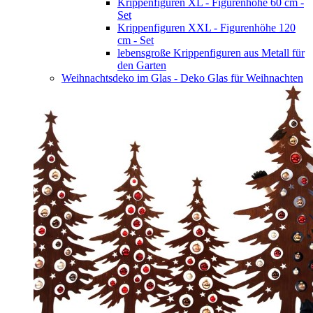
Krippenfiguren XL - Figurenhöhe 60 cm -
Set
Krippenfiguren XXL - Figurenhöhe 120
cm - Set
lebensgroße Krippenfiguren aus Metall für
den Garten
Weihnachtsdeko im Glas - Deko Glas für Weihnachten