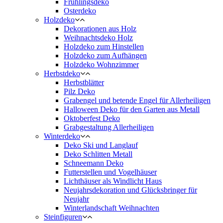
Frühlingsdeko
Osterdeko
Holzdeko
Dekorationen aus Holz
Weihnachtsdeko Holz
Holzdeko zum Hinstellen
Holzdeko zum Aufhängen
Holzdeko Wohnzimmer
Herbstdeko
Herbstblätter
Pilz Deko
Grabengel und betende Engel für Allerheiligen
Halloween Deko für den Garten aus Metall
Oktoberfest Deko
Grabgestaltung Allerheiligen
Winterdeko
Deko Ski und Langlauf
Deko Schlitten Metall
Schneemann Deko
Futterstellen und Vogelhäuser
Lichthäuser als Windlicht Haus
Neujahrsdekoration und Glücksbringer für
Neujahr
Winterlandschaft Weihnachten
Steinfiguren