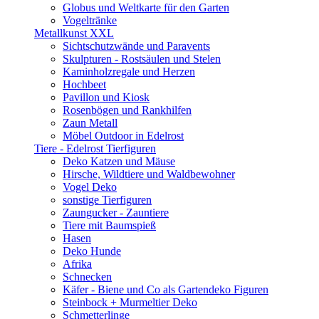
Globus und Weltkarte für den Garten
Vogeltränke
Metallkunst XXL
Sichtschutzwände und Paravents
Skulpturen - Rostsäulen und Stelen
Kaminholzregale und Herzen
Hochbeet
Pavillon und Kiosk
Rosenbögen und Rankhilfen
Zaun Metall
Möbel Outdoor in Edelrost
Tiere - Edelrost Tierfiguren
Deko Katzen und Mäuse
Hirsche, Wildtiere und Waldbewohner
Vogel Deko
sonstige Tierfiguren
Zaungucker - Zauntiere
Tiere mit Baumspieß
Hasen
Deko Hunde
Afrika
Schnecken
Käfer - Biene und Co als Gartendeko Figuren
Steinbock + Murmeltier Deko
Schmetterlinge