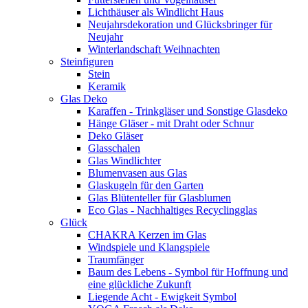
Lichthäuser als Windlicht Haus
Neujahrsdekoration und Glücksbringer für
Neujahr
Winterlandschaft Weihnachten
Steinfiguren
Stein
Keramik
Glas Deko
Karaffen - Trinkgläser und Sonstige Glasdeko
Hänge Gläser - mit Draht oder Schnur
Deko Gläser
Glasschalen
Glas Windlichter
Blumenvasen aus Glas
Glaskugeln für den Garten
Glas Blütenteller für Glasblumen
Eco Glas - Nachhaltiges Recyclingglas
Glück
CHAKRA Kerzen im Glas
Windspiele und Klangspiele
Traumfänger
Baum des Lebens - Symbol für Hoffnung und
eine glückliche Zukunft
Liegende Acht - Ewigkeit Symbol