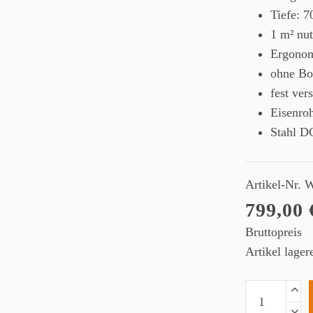
Tiefe: 
1 m² nut
Ergonom
ohne Bo
fest ver
Eisenroh
Stahl D
Artikel-Nr.
W
799,00 
Bruttopreis
Artikel lage