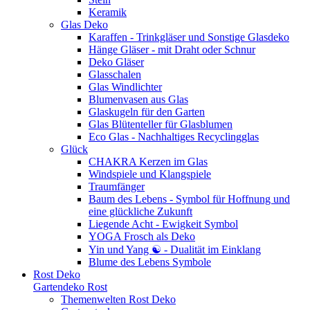
Keramik
Glas Deko
Karaffen - Trinkgläser und Sonstige Glasdeko
Hänge Gläser - mit Draht oder Schnur
Deko Gläser
Glasschalen
Glas Windlichter
Blumenvasen aus Glas
Glaskugeln für den Garten
Glas Blütenteller für Glasblumen
Eco Glas - Nachhaltiges Recyclingglas
Glück
CHAKRA Kerzen im Glas
Windspiele und Klangspiele
Traumfänger
Baum des Lebens - Symbol für Hoffnung und
eine glückliche Zukunft
Liegende Acht - Ewigkeit Symbol
YOGA Frosch als Deko
Yin und Yang ☯ - Dualität im Einklang
Blume des Lebens Symbole
Rost Deko
Gartendeko Rost
Themenwelten Rost Deko