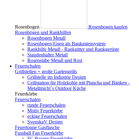
Rosenbogen
Rosenbogen kaufen
Rosenbögen und Rankhilfen
Rosenbogen Metall
Rosenbogen Eisen als Baukastensystem
Rankhilfe Metall - Rankgitter und Rankgerüste
Staudenhalter Metall
Rosenstäbe Metall und Rost
Feuerschalen
Grillstellen + große Gartengrills
Grillstelle im Industrie Design
Grillstation für Holzkohle mit Plancha und Bänken -
Metallmichl´s Outdoor Küche
Feuerkörbe
Feuerschalen
runde Feuerschalen
Motiv Feuerkörbe
eckige Feuerschalen
SvenskaV Design
Feuertonne Gasflasche
Fussball Fan Feuerkörbe
FC Bayern Feuerkörbe