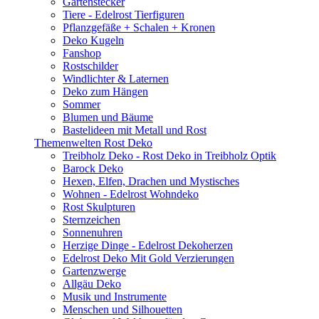
Gartenstecker
Tiere - Edelrost Tierfiguren
Pflanzgefäße + Schalen + Kronen
Deko Kugeln
Fanshop
Rostschilder
Windlichter & Laternen
Deko zum Hängen
Sommer
Blumen und Bäume
Bastelideen mit Metall und Rost
Themenwelten Rost Deko
Treibholz Deko - Rost Deko in Treibholz Optik
Barock Deko
Hexen, Elfen, Drachen und Mystisches
Wohnen - Edelrost Wohndeko
Rost Skulpturen
Sternzeichen
Sonnenuhren
Herzige Dinge - Edelrost Dekoherzen
Edelrost Deko Mit Gold Verzierungen
Gartenzwerge
Allgäu Deko
Musik und Instrumente
Menschen und Silhouetten