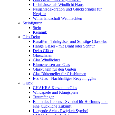
Lichthäuser als Windlicht Haus
Neujahrsdekoration und Glücksbringer für
Neujahr
Winterlandschaft Weihnachten
Steinfiguren
Stein
Keramik
Glas Deko
Karaffen - Trinkgläser und Sonstige Glasdeko
Hänge Gläser - mit Draht oder Schnur
Deko Gläser
Glasschalen
Glas Windlichter
Blumenvasen aus Glas
Glaskugeln für den Garten
Glas Blütenteller für Glasblumen
Eco Glas - Nachhaltiges Recyclingglas
Glück
CHAKRA Kerzen im Glas
Windspiele und Klangspiele
Traumfänger
Baum des Lebens - Symbol für Hoffnung und
eine glückliche Zukunft
Liegende Acht - Ewigkeit Symbol