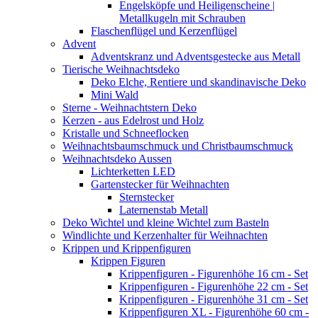
Engelsköpfe und Heiligenscheine |
Metallkugeln mit Schrauben
Flaschenflügel und Kerzenflügel
Advent
Adventskranz und Adventsgestecke aus Metall
Tierische Weihnachtsdeko
Deko Elche, Rentiere und skandinavische Deko
Mini Wald
Sterne - Weihnachtstern Deko
Kerzen - aus Edelrost und Holz
Kristalle und Schneeflocken
Weihnachtsbaumschmuck und Christbaumschmuck
Weihnachtsdeko Aussen
Lichterketten LED
Gartenstecker für Weihnachten
Sternstecker
Laternenstab Metall
Deko Wichtel und kleine Wichtel zum Basteln
Windlichte und Kerzenhalter für Weihnachten
Krippen und Krippenfiguren
Krippen Figuren
Krippenfiguren - Figurenhöhe 16 cm - Set
Krippenfiguren - Figurenhöhe 22 cm - Set
Krippenfiguren - Figurenhöhe 31 cm - Set
Krippenfiguren XL - Figurenhöhe 60 cm -