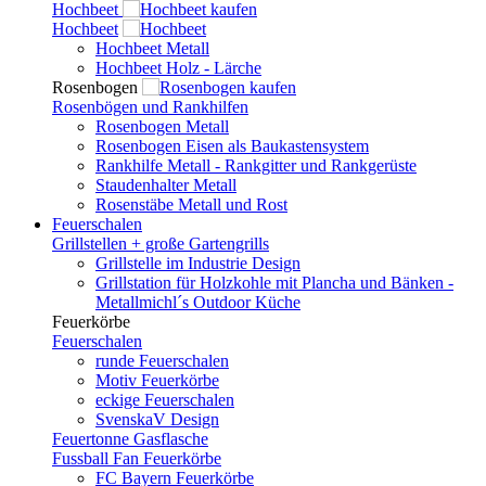
Hochbeet
Hochbeet
Hochbeet Metall
Hochbeet Holz - Lärche
Rosenbogen
Rosenbögen und Rankhilfen
Rosenbogen Metall
Rosenbogen Eisen als Baukastensystem
Rankhilfe Metall - Rankgitter und Rankgerüste
Staudenhalter Metall
Rosenstäbe Metall und Rost
Feuerschalen
Grillstellen + große Gartengrills
Grillstelle im Industrie Design
Grillstation für Holzkohle mit Plancha und Bänken -
Metallmichl´s Outdoor Küche
Feuerkörbe
Feuerschalen
runde Feuerschalen
Motiv Feuerkörbe
eckige Feuerschalen
SvenskaV Design
Feuertonne Gasflasche
Fussball Fan Feuerkörbe
FC Bayern Feuerkörbe