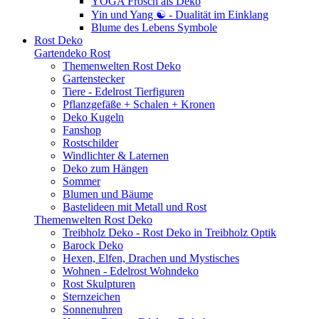
YOGA Frosch als Deko
Yin und Yang ☯ - Dualität im Einklang
Blume des Lebens Symbole
Rost Deko
Gartendeko Rost
Themenwelten Rost Deko
Gartenstecker
Tiere - Edelrost Tierfiguren
Pflanzgefäße + Schalen + Kronen
Deko Kugeln
Fanshop
Rostschilder
Windlichter & Laternen
Deko zum Hängen
Sommer
Blumen und Bäume
Bastelideen mit Metall und Rost
Themenwelten Rost Deko
Treibholz Deko - Rost Deko in Treibholz Optik
Barock Deko
Hexen, Elfen, Drachen und Mystisches
Wohnen - Edelrost Wohndeko
Rost Skulpturen
Sternzeichen
Sonnenuhren