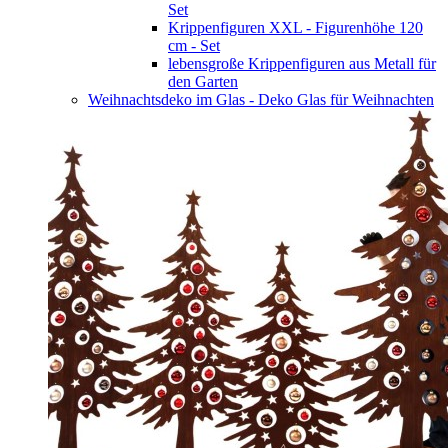
Set
Krippenfiguren XXL - Figurenhöhe 120
cm - Set
lebensgroße Krippenfiguren aus Metall für
den Garten
Weihnachtsdeko im Glas - Deko Glas für Weihnachten