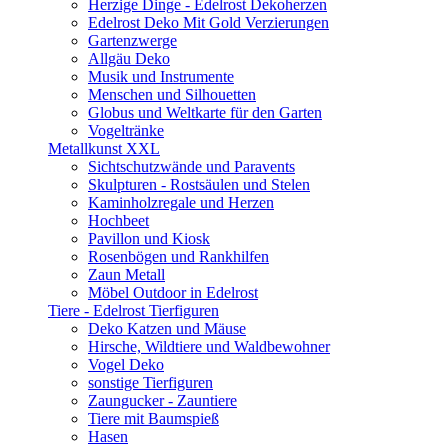
Herzige Dinge - Edelrost Dekoherzen
Edelrost Deko Mit Gold Verzierungen
Gartenzwerge
Allgäu Deko
Musik und Instrumente
Menschen und Silhouetten
Globus und Weltkarte für den Garten
Vogeltränke
Metallkunst XXL
Sichtschutzwände und Paravents
Skulpturen - Rostsäulen und Stelen
Kaminholzregale und Herzen
Hochbeet
Pavillon und Kiosk
Rosenbögen und Rankhilfen
Zaun Metall
Möbel Outdoor in Edelrost
Tiere - Edelrost Tierfiguren
Deko Katzen und Mäuse
Hirsche, Wildtiere und Waldbewohner
Vogel Deko
sonstige Tierfiguren
Zaungucker - Zauntiere
Tiere mit Baumspieß
Hasen