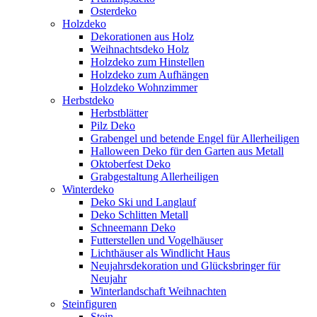
Osterdeko
Holzdeko
Dekorationen aus Holz
Weihnachtsdeko Holz
Holzdeko zum Hinstellen
Holzdeko zum Aufhängen
Holzdeko Wohnzimmer
Herbstdeko
Herbstblätter
Pilz Deko
Grabengel und betende Engel für Allerheiligen
Halloween Deko für den Garten aus Metall
Oktoberfest Deko
Grabgestaltung Allerheiligen
Winterdeko
Deko Ski und Langlauf
Deko Schlitten Metall
Schneemann Deko
Futterstellen und Vogelhäuser
Lichthäuser als Windlicht Haus
Neujahrsdekoration und Glücksbringer für
Neujahr
Winterlandschaft Weihnachten
Steinfiguren
Stein