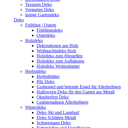
Terassen Deko
Vorgarten Deko
lustige Gartendeko
Deko
Frühling / Ostern
Frühlingsdeko
Osterdeko
Holzdeko
Dekorationen aus Holz
Weihnachtsdeko Holz
Holzdeko zum Hinstellen
Holzdeko zum Aufhängen
Holzdeko Wohnzimmer
Herbstdeko
Herbstblätter
Pilz Deko
Grabengel und betende Engel für Allerheiligen
Halloween Deko für den Garten aus Metall
Oktoberfest Deko
Grabgestaltung Allerheiligen
Winterdeko
Deko Ski und Langlauf
Deko Schlitten Metall
Schneemann Deko
Futterstellen und Vogelhäuser