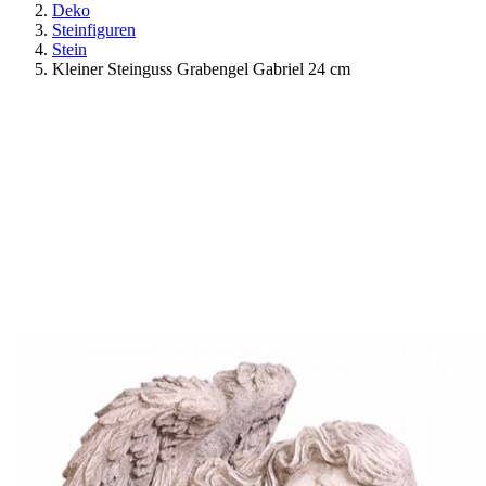
Deko
Steinfiguren
Stein
Kleiner Steinguss Grabengel Gabriel 24 cm