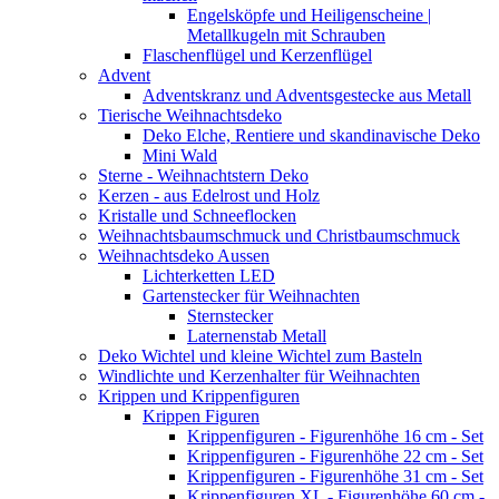
Engelsköpfe und Heiligenscheine |
Metallkugeln mit Schrauben
Flaschenflügel und Kerzenflügel
Advent
Adventskranz und Adventsgestecke aus Metall
Tierische Weihnachtsdeko
Deko Elche, Rentiere und skandinavische Deko
Mini Wald
Sterne - Weihnachtstern Deko
Kerzen - aus Edelrost und Holz
Kristalle und Schneeflocken
Weihnachtsbaumschmuck und Christbaumschmuck
Weihnachtsdeko Aussen
Lichterketten LED
Gartenstecker für Weihnachten
Sternstecker
Laternenstab Metall
Deko Wichtel und kleine Wichtel zum Basteln
Windlichte und Kerzenhalter für Weihnachten
Krippen und Krippenfiguren
Krippen Figuren
Krippenfiguren - Figurenhöhe 16 cm - Set
Krippenfiguren - Figurenhöhe 22 cm - Set
Krippenfiguren - Figurenhöhe 31 cm - Set
Krippenfiguren XL - Figurenhöhe 60 cm -