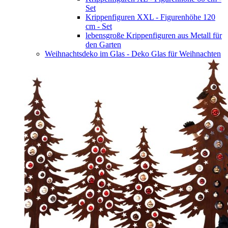
Set
Krippenfiguren XXL - Figurenhöhe 120
cm - Set
lebensgroße Krippenfiguren aus Metall für
den Garten
Weihnachtsdeko im Glas - Deko Glas für Weihnachten