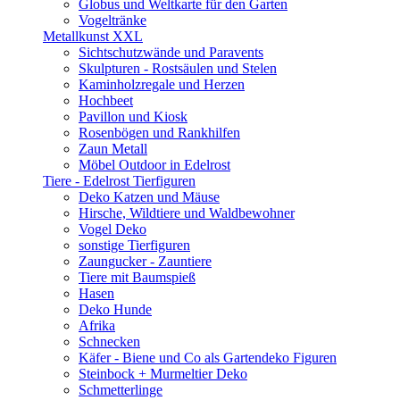
Globus und Weltkarte für den Garten
Vogeltränke
Metallkunst XXL
Sichtschutzwände und Paravents
Skulpturen - Rostsäulen und Stelen
Kaminholzregale und Herzen
Hochbeet
Pavillon und Kiosk
Rosenbögen und Rankhilfen
Zaun Metall
Möbel Outdoor in Edelrost
Tiere - Edelrost Tierfiguren
Deko Katzen und Mäuse
Hirsche, Wildtiere und Waldbewohner
Vogel Deko
sonstige Tierfiguren
Zaungucker - Zauntiere
Tiere mit Baumspieß
Hasen
Deko Hunde
Afrika
Schnecken
Käfer - Biene und Co als Gartendeko Figuren
Steinbock + Murmeltier Deko
Schmetterlinge