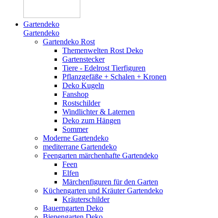
Gartendeko
Gartendeko
Gartendeko Rost
Themenwelten Rost Deko
Gartenstecker
Tiere - Edelrost Tierfiguren
Pflanzgefäße + Schalen + Kronen
Deko Kugeln
Fanshop
Rostschilder
Windlichter & Laternen
Deko zum Hängen
Sommer
Moderne Gartendeko
mediterrane Gartendeko
Feengarten märchenhafte Gartendeko
Feen
Elfen
Märchenfiguren für den Garten
Küchengarten und Kräuter Gartendeko
Kräuterschilder
Bauerngarten Deko
Bienengarten Deko