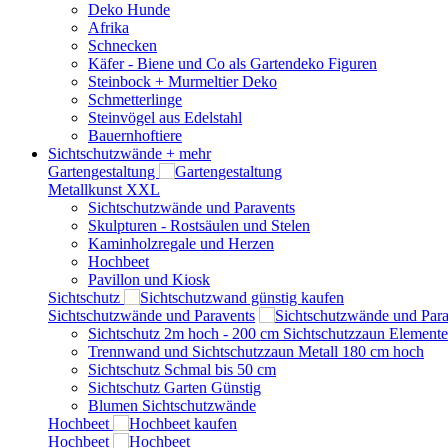
Deko Hunde
Afrika
Schnecken
Käfer - Biene und Co als Gartendeko Figuren
Steinbock + Murmeltier Deko
Schmetterlinge
Steinvögel aus Edelstahl
Bauernhoftiere
Sichtschutzwände
+ mehr
Gartengestaltung
Metallkunst XXL
Sichtschutzwände und Paravents
Skulpturen - Rostsäulen und Stelen
Kaminholzregale und Herzen
Hochbeet
Pavillon und Kiosk
Sichtschutz
Sichtschutzwände und Paravents
Sichtschutz 2m hoch - 200 cm Sichtschutzzaun Elemente
Trennwand und Sichtschutzzaun Metall 180 cm hoch
Sichtschutz Schmal bis 50 cm
Sichtschutz Garten Günstig
Blumen Sichtschutzwände
Hochbeet
Hochbeet