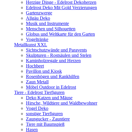
Herzige Dinge - Edelrost Dekoherzen
Edelrost Deko Mit Gold Verzierungen
Gartenzwerge
Allgäu Deko
Musik und Instrumente
Menschen und Silhouetten
Globus und Weltkarte für den Garten
Vogeltränke
Metallkunst XXL
Sichtschutzwände und Paravents
Skulpturen - Rostsäulen und Stelen
Kaminholzregale und Herzen
Hochbeet
Pavillon und Kiosk
Rosenbögen und Rankhilfen
Zaun Metall
Möbel Outdoor in Edelrost
Tiere - Edelrost Tierfiguren
Deko Katzen und Mäuse
Hirsche, Wildtiere und Waldbewohner
Vogel Deko
sonstige Tierfiguren
Zaungucker - Zauntiere
Tiere mit Baumspieß
Hasen