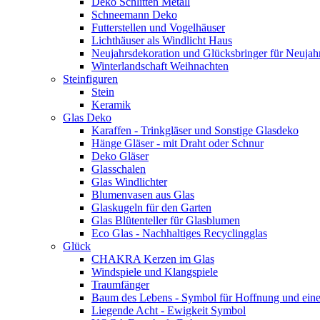
Deko Schlitten Metall
Schneemann Deko
Futterstellen und Vogelhäuser
Lichthäuser als Windlicht Haus
Neujahrsdekoration und Glücksbringer für Neujah
Winterlandschaft Weihnachten
Steinfiguren
Stein
Keramik
Glas Deko
Karaffen - Trinkgläser und Sonstige Glasdeko
Hänge Gläser - mit Draht oder Schnur
Deko Gläser
Glasschalen
Glas Windlichter
Blumenvasen aus Glas
Glaskugeln für den Garten
Glas Blütenteller für Glasblumen
Eco Glas - Nachhaltiges Recyclingglas
Glück
CHAKRA Kerzen im Glas
Windspiele und Klangspiele
Traumfänger
Baum des Lebens - Symbol für Hoffnung und eine
Liegende Acht - Ewigkeit Symbol