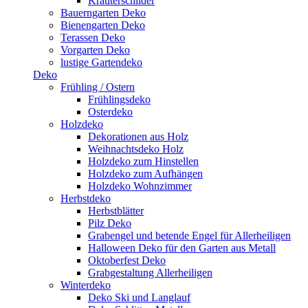
Kräuterschilder
Bauerngarten Deko
Bienengarten Deko
Terassen Deko
Vorgarten Deko
lustige Gartendeko
Deko
Frühling / Ostern
Frühlingsdeko
Osterdeko
Holzdeko
Dekorationen aus Holz
Weihnachtsdeko Holz
Holzdeko zum Hinstellen
Holzdeko zum Aufhängen
Holzdeko Wohnzimmer
Herbstdeko
Herbstblätter
Pilz Deko
Grabengel und betende Engel für Allerheiligen
Halloween Deko für den Garten aus Metall
Oktoberfest Deko
Grabgestaltung Allerheiligen
Winterdeko
Deko Ski und Langlauf