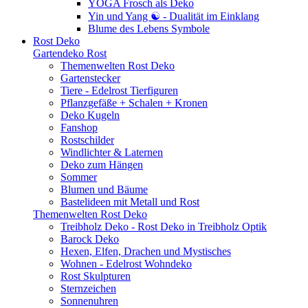
YOGA Frosch als Deko
Yin und Yang ☯ - Dualität im Einklang
Blume des Lebens Symbole
Rost Deko
Gartendeko Rost
Themenwelten Rost Deko
Gartenstecker
Tiere - Edelrost Tierfiguren
Pflanzgefäße + Schalen + Kronen
Deko Kugeln
Fanshop
Rostschilder
Windlichter & Laternen
Deko zum Hängen
Sommer
Blumen und Bäume
Bastelideen mit Metall und Rost
Themenwelten Rost Deko
Treibholz Deko - Rost Deko in Treibholz Optik
Barock Deko
Hexen, Elfen, Drachen und Mystisches
Wohnen - Edelrost Wohndeko
Rost Skulpturen
Sternzeichen
Sonnenuhren