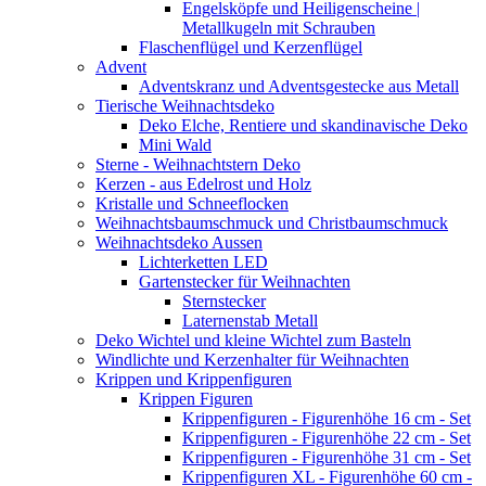
Engelsköpfe und Heiligenscheine |
Metallkugeln mit Schrauben
Flaschenflügel und Kerzenflügel
Advent
Adventskranz und Adventsgestecke aus Metall
Tierische Weihnachtsdeko
Deko Elche, Rentiere und skandinavische Deko
Mini Wald
Sterne - Weihnachtstern Deko
Kerzen - aus Edelrost und Holz
Kristalle und Schneeflocken
Weihnachtsbaumschmuck und Christbaumschmuck
Weihnachtsdeko Aussen
Lichterketten LED
Gartenstecker für Weihnachten
Sternstecker
Laternenstab Metall
Deko Wichtel und kleine Wichtel zum Basteln
Windlichte und Kerzenhalter für Weihnachten
Krippen und Krippenfiguren
Krippen Figuren
Krippenfiguren - Figurenhöhe 16 cm - Set
Krippenfiguren - Figurenhöhe 22 cm - Set
Krippenfiguren - Figurenhöhe 31 cm - Set
Krippenfiguren XL - Figurenhöhe 60 cm -