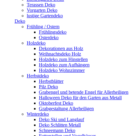
Terassen Deko
Vorgarten Deko
lustige Gartendeko
Deko
Frühling / Ostern
Frühlingsdeko
Osterdeko
Holzdeko
Dekorationen aus Holz
Weihnachtsdeko Holz
Holzdeko zum Hinstellen
Holzdeko zum Aufhängen
Holzdeko Wohnzimmer
Herbstdeko
Herbstblätter
Pilz Deko
Grabengel und betende Engel für Allerheiligen
Halloween Deko für den Garten aus Metall
Oktoberfest Deko
Grabgestaltung Allerheiligen
Winterdeko
Deko Ski und Langlauf
Deko Schlitten Metall
Schneemann Deko
Futterstellen und Vogelhäuser