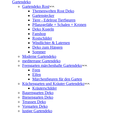
Gartendeko
Gartendeko Rost
Themenwelten Rost Deko
Gartenstecker
Tiere - Edelrost Tierfiguren
Pflanzgefäße + Schalen + Kronen
Deko Kugeln
Fanshop
Rostschilder
Windlichter & Laternen
Deko zum Hängen
Sommer
Moderne Gartendeko
mediterrane Gartendeko
Feengarten märchenhafte Gartendeko
Feen
Elfen
Märchenfiguren für den Garten
Küchengarten und Kräuter Gartendeko
Kräuterschilder
Bauerngarten Deko
Bienengarten Deko
Terassen Deko
Vorgarten Deko
lustige Gartendeko