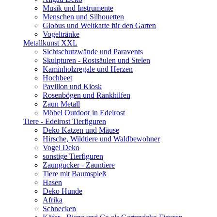
Musik und Instrumente
Menschen und Silhouetten
Globus und Weltkarte für den Garten
Vogeltränke
Metallkunst XXL
Sichtschutzwände und Paravents
Skulpturen - Rostsäulen und Stelen
Kaminholzregale und Herzen
Hochbeet
Pavillon und Kiosk
Rosenbögen und Rankhilfen
Zaun Metall
Möbel Outdoor in Edelrost
Tiere - Edelrost Tierfiguren
Deko Katzen und Mäuse
Hirsche, Wildtiere und Waldbewohner
Vogel Deko
sonstige Tierfiguren
Zaungucker - Zauntiere
Tiere mit Baumspieß
Hasen
Deko Hunde
Afrika
Schnecken