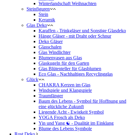
Winterlandschaft Weihnachten
Steinfiguren
Stein
Keramik
Glas Deko
Karaffen - Trinkgläser und Sonstige Glasdeko
Hänge Gläser - mit Draht oder Schnur
Deko Gläser
Glasschalen
Glas Windlichter
Blumenvasen aus Glas
Glaskugeln für den Garten
Glas Blütenteller für Glasblumen
Eco Glas - Nachhaltiges Recyclingglas
Glück
CHAKRA Kerzen im Glas
Windspiele und Klangspiele
Traumfänger
Baum des Lebens - Symbol für Hoffnung und
eine glückliche Zukunft
Liegende Acht - Ewigkeit Symbol
YOGA Frosch als Deko
Yin und Yang ☯ - Dualität im Einklang
Blume des Lebens Symbole
Rost Deko