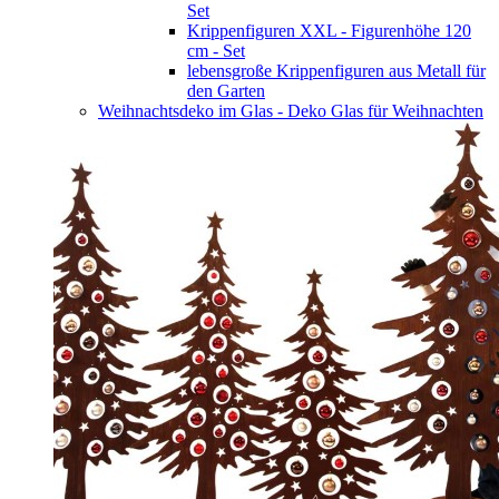
Set
Krippenfiguren XXL - Figurenhöhe 120
cm - Set
lebensgroße Krippenfiguren aus Metall für
den Garten
Weihnachtsdeko im Glas - Deko Glas für Weihnachten