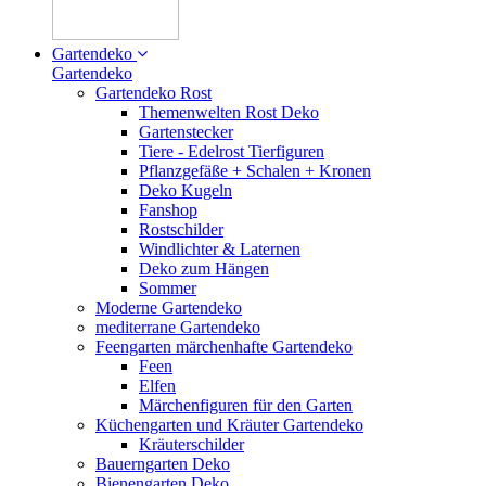
Gartendeko
Gartendeko
Gartendeko Rost
Themenwelten Rost Deko
Gartenstecker
Tiere - Edelrost Tierfiguren
Pflanzgefäße + Schalen + Kronen
Deko Kugeln
Fanshop
Rostschilder
Windlichter & Laternen
Deko zum Hängen
Sommer
Moderne Gartendeko
mediterrane Gartendeko
Feengarten märchenhafte Gartendeko
Feen
Elfen
Märchenfiguren für den Garten
Küchengarten und Kräuter Gartendeko
Kräuterschilder
Bauerngarten Deko
Bienengarten Deko