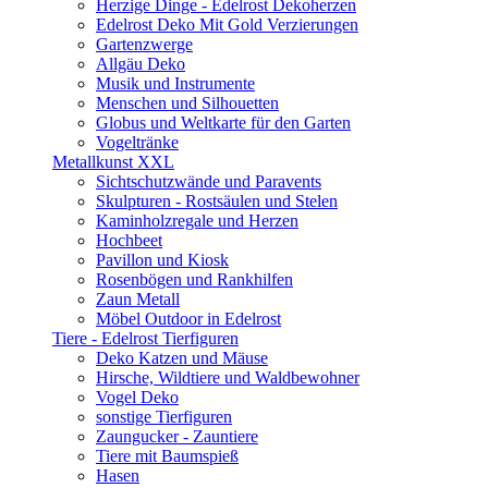
Herzige Dinge - Edelrost Dekoherzen
Edelrost Deko Mit Gold Verzierungen
Gartenzwerge
Allgäu Deko
Musik und Instrumente
Menschen und Silhouetten
Globus und Weltkarte für den Garten
Vogeltränke
Metallkunst XXL
Sichtschutzwände und Paravents
Skulpturen - Rostsäulen und Stelen
Kaminholzregale und Herzen
Hochbeet
Pavillon und Kiosk
Rosenbögen und Rankhilfen
Zaun Metall
Möbel Outdoor in Edelrost
Tiere - Edelrost Tierfiguren
Deko Katzen und Mäuse
Hirsche, Wildtiere und Waldbewohner
Vogel Deko
sonstige Tierfiguren
Zaungucker - Zauntiere
Tiere mit Baumspieß
Hasen