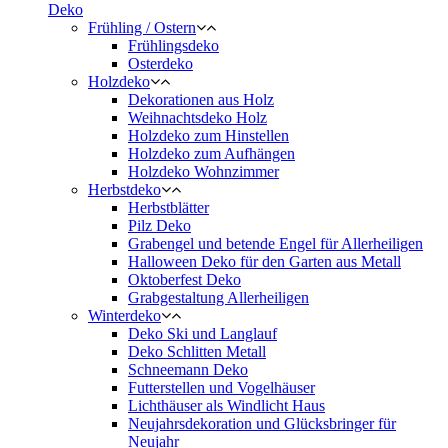
Deko
Frühling / Ostern
Frühlingsdeko
Osterdeko
Holzdeko
Dekorationen aus Holz
Weihnachtsdeko Holz
Holzdeko zum Hinstellen
Holzdeko zum Aufhängen
Holzdeko Wohnzimmer
Herbstdeko
Herbstblätter
Pilz Deko
Grabengel und betende Engel für Allerheiligen
Halloween Deko für den Garten aus Metall
Oktoberfest Deko
Grabgestaltung Allerheiligen
Winterdeko
Deko Ski und Langlauf
Deko Schlitten Metall
Schneemann Deko
Futterstellen und Vogelhäuser
Lichthäuser als Windlicht Haus
Neujahrsdekoration und Glücksbringer für
Neujahr