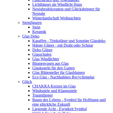
Lichthäuser als Windlicht Haus
Neujahrsdekoration und Glücksbringer für
Neujahr
Winterlandschaft Weihnachten
Steinfiguren
Stein
Keramik
Glas Deko
Karaffen - Trinkgläser und Sonstige Glasdeko
Hänge Gläser - mit Draht oder Schnur
Deko Gläser
Glasschalen
Glas Windlichter
Blumenvasen aus Glas
Glaskugeln für den Garten
Glas Blütenteller für Glasblumen
Eco Glas - Nachhaltiges Recyclingglas
Glück
CHAKRA Kerzen im Glas
Windspiele und Klangspiele
Traumfänger
Baum des Lebens - Symbol für Hoffnung und
eine glückliche Zukunft
Liegende Acht - Ewigkeit Symbol