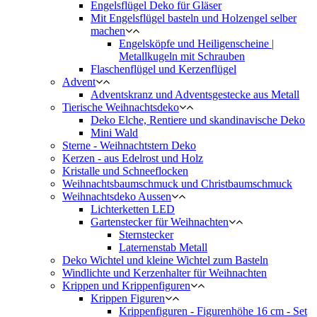
Engelsflügel Deko für Gläser
Mit Engelsflügel basteln und Holzengel selber
machen
Engelsköpfe und Heiligenscheine |
Metallkugeln mit Schrauben
Flaschenflügel und Kerzenflügel
Advent
Adventskranz und Adventsgestecke aus Metall
Tierische Weihnachtsdeko
Deko Elche, Rentiere und skandinavische Deko
Mini Wald
Sterne - Weihnachtstern Deko
Kerzen - aus Edelrost und Holz
Kristalle und Schneeflocken
Weihnachtsbaumschmuck und Christbaumschmuck
Weihnachtsdeko Aussen
Lichterketten LED
Gartenstecker für Weihnachten
Sternstecker
Laternenstab Metall
Deko Wichtel und kleine Wichtel zum Basteln
Windlichte und Kerzenhalter für Weihnachten
Krippen und Krippenfiguren
Krippen Figuren
Krippenfiguren - Figurenhöhe 16 cm - Set