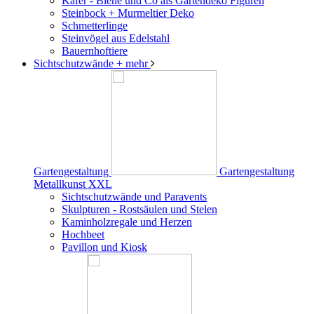
Käfer - Biene und Co als Gartendeko Figuren
Steinbock + Murmeltier Deko
Schmetterlinge
Steinvögel aus Edelstahl
Bauernhoftiere
Sichtschutzwände
+ mehr
Gartengestaltung
Gartengestaltung
Metallkunst XXL
Sichtschutzwände und Paravents
Skulpturen - Rostsäulen und Stelen
Kaminholzregale und Herzen
Hochbeet
Pavillon und Kiosk