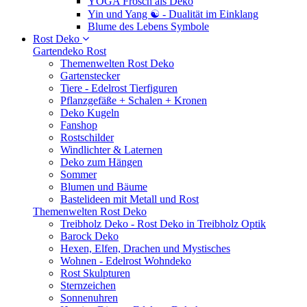
YOGA Frosch als Deko
Yin und Yang ☯ - Dualität im Einklang
Blume des Lebens Symbole
Rost Deko
Gartendeko Rost
Themenwelten Rost Deko
Gartenstecker
Tiere - Edelrost Tierfiguren
Pflanzgefäße + Schalen + Kronen
Deko Kugeln
Fanshop
Rostschilder
Windlichter & Laternen
Deko zum Hängen
Sommer
Blumen und Bäume
Bastelideen mit Metall und Rost
Themenwelten Rost Deko
Treibholz Deko - Rost Deko in Treibholz Optik
Barock Deko
Hexen, Elfen, Drachen und Mystisches
Wohnen - Edelrost Wohndeko
Rost Skulpturen
Sternzeichen
Sonnenuhren