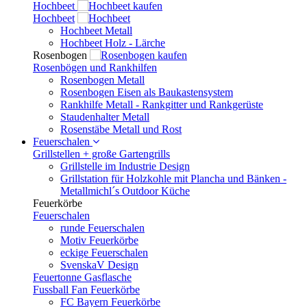
Hochbeet
Hochbeet
Hochbeet Metall
Hochbeet Holz - Lärche
Rosenbogen
Rosenbögen und Rankhilfen
Rosenbogen Metall
Rosenbogen Eisen als Baukastensystem
Rankhilfe Metall - Rankgitter und Rankgerüste
Staudenhalter Metall
Rosenstäbe Metall und Rost
Feuerschalen
Grillstellen + große Gartengrills
Grillstelle im Industrie Design
Grillstation für Holzkohle mit Plancha und Bänken -
Metallmichl´s Outdoor Küche
Feuerkörbe
Feuerschalen
runde Feuerschalen
Motiv Feuerkörbe
eckige Feuerschalen
SvenskaV Design
Feuertonne Gasflasche
Fussball Fan Feuerkörbe
FC Bayern Feuerkörbe