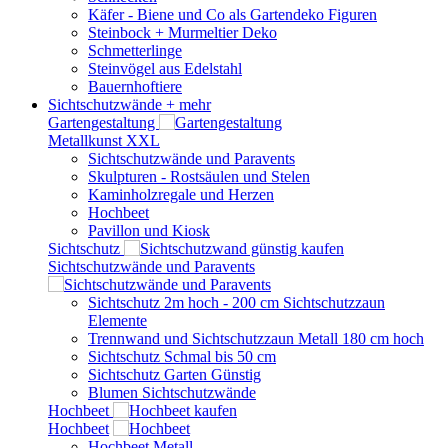
Käfer - Biene und Co als Gartendeko Figuren
Steinbock + Murmeltier Deko
Schmetterlinge
Steinvögel aus Edelstahl
Bauernhoftiere
Sichtschutzwände
+ mehr
Gartengestaltung
Metallkunst XXL
Sichtschutzwände und Paravents
Skulpturen - Rostsäulen und Stelen
Kaminholzregale und Herzen
Hochbeet
Pavillon und Kiosk
Sichtschutz
Sichtschutzwände und Paravents
Sichtschutz 2m hoch - 200 cm Sichtschutzzaun
Elemente
Trennwand und Sichtschutzzaun Metall 180 cm hoch
Sichtschutz Schmal bis 50 cm
Sichtschutz Garten Günstig
Blumen Sichtschutzwände
Hochbeet
Hochbeet
Hochbeet Metall