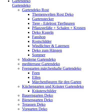
Gartendeko
Gartendeko
Gartendeko Rost
Themenwelten Rost Deko
Gartenstecker
Tiere - Edelrost Tierfiguren
Pflanzgefäße + Schalen + Kronen
Deko Kugeln
Fanshop
Rostschilder
Windlichter & Laternen
Deko zum Hängen
Sommer
Moderne Gartendeko
mediterrane Gartendeko
Feengarten märchenhafte Gartendeko
Feen
Elfen
Märchenfiguren für den Garten
Küchengarten und Kräuter Gartendeko
Kräuterschilder
Bauerngarten Deko
Bienengarten Deko
Terassen Deko
Vorgarten Deko