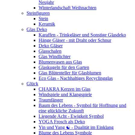
Neujahr
Winterlandschaft Weihnachten
Steinfiguren
Stein
Keramik
Glas Deko
Karaffen - Trinkgläser und Sonstige Glasdeko
Hänge Gläser - mit Draht oder Schnur
Deko Gläser
Glasschalen
Glas Windlichter
Blumenvasen aus Glas
Glaskugeln für den Garten
Glas Blütenteller für Glasblumen
Eco Glas - Nachhaltiges Recyclingglas
Glück
CHAKRA Kerzen im Glas
Windspiele und Klangspiele
Traumfänger
Baum des Lebens - Symbol für Hoffnung und
eine glückliche Zukunft
Liegende Acht - Ewigkeit Symbol
YOGA Frosch als Deko
Yin und Yang ☯ - Dualität im Einklang
Blume des Lebens Symbole