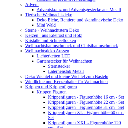
Advent
Adventskranz und Adventsgestecke aus Metall
Tierische Weihnachtsdeko
Deko Elche, Rentiere und skandinavische Deko
Mini Wald
Sterne - Weihnachtstern Deko
Kerzen - aus Edelrost und Holz
Kristalle und Schneeflocken
Weihnachtsbaumschmuck und Christbaumschmuck
Weihnachtsdeko Aussen
Lichterketten LED
Gartenstecker für Weihnachten
Sternstecker
Laternenstab Metall
Deko Wichtel und kleine Wichtel zum Basteln
Windlichte und Kerzenhalter für Weihnachten
Krippen und Krippenfiguren
Krippen Figuren
Krippenfiguren - Figurenhöhe 16 cm - Set
Krippenfiguren - Figurenhöhe 22 cm - Set
Krippenfiguren - Figurenhöhe 31 cm - Set
Krippenfiguren XL - Figurenhöhe 60 cm -
Set
Krippenfiguren XXL - Figurenhöhe 120
cm - Set