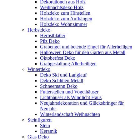
Dekorationen aus Holz
Weihnachtsdeko Holz
Holzdeko zum Hinstellen
Holzdeko zum Aufhängen
Holzdeko Wohnzimmer
Herbstdeko
Herbstblätter
Pilz Deko
Grabengel und betende Engel für Allerheiligen
Halloween Deko für den Garten aus Metall
Oktoberfest Deko
Grabgestaltung Allerheiligen
Winterdeko
Deko Ski und Langlauf
Deko Schlitten Metall
Schneemann Deko
Futterstellen und Vogelhäuser
Lichthäuser als Windlicht Haus
Neujahrsdekoration und Glücksbringer für
Neujahr
Winterlandschaft Weihnachten
Steinfiguren
Stein
Keramik
Glas Deko