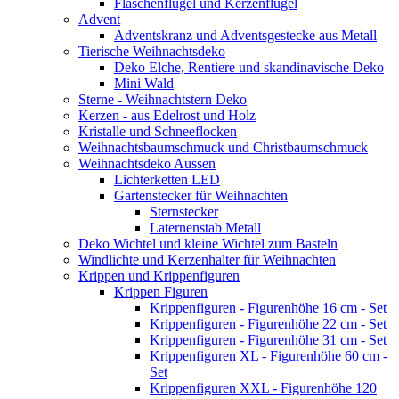
Flaschenflügel und Kerzenflügel
Advent
Adventskranz und Adventsgestecke aus Metall
Tierische Weihnachtsdeko
Deko Elche, Rentiere und skandinavische Deko
Mini Wald
Sterne - Weihnachtstern Deko
Kerzen - aus Edelrost und Holz
Kristalle und Schneeflocken
Weihnachtsbaumschmuck und Christbaumschmuck
Weihnachtsdeko Aussen
Lichterketten LED
Gartenstecker für Weihnachten
Sternstecker
Laternenstab Metall
Deko Wichtel und kleine Wichtel zum Basteln
Windlichte und Kerzenhalter für Weihnachten
Krippen und Krippenfiguren
Krippen Figuren
Krippenfiguren - Figurenhöhe 16 cm - Set
Krippenfiguren - Figurenhöhe 22 cm - Set
Krippenfiguren - Figurenhöhe 31 cm - Set
Krippenfiguren XL - Figurenhöhe 60 cm -
Set
Krippenfiguren XXL - Figurenhöhe 120