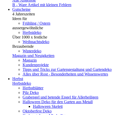
Alle Angebote
B - Ware
Artikel mit kleinen Fehlern
Gutscheine
4 Jahreszeiten
Ideen für
Frühling / Ostern
aussergewöhnliche
Herbstdeko
Über 1000 x festliche
Weihnachtsdeko
Bezaubernde
Winterdeko
Magazin und Neuigkeiten
Magazin
Kundenprojekte
Tipps und Tricks zur Gartengestaltung und Gartendeko
Alles über Rost - Besonderheiten und Wissenswertes
Herbst
Herbstdeko
Herbstblätter
Pilz Deko
Grabengel und betende Engel für Allerheiligen
Halloween Deko für den Garten aus Metall
Halloween Skelett
Oktoberfest Deko