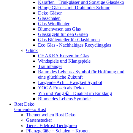
Karaffen - Trinkgläser und Sonstige Glasdeko
Hänge Gläser - mit Draht oder Schnur
Deko Gläser
Glasschalen
Glas Windlichter
Blumenvasen aus Glas
Glaskugeln für den Garten
Glas Blütenteller für Glasblumen
Eco Glas - Nachhaltiges Recyclingglas
Glück
CHAKRA Kerzen im Glas
Windspiele und Klangspiele
Traumfänger
Baum des Lebens - Symbol für Hoffnung und
eine glückliche Zukunft
Liegende Acht - Ewigkeit Symbol
YOGA Frosch als Deko
Yin und Yang ☯ - Dualität im Einklang
Blume des Lebens Symbole
Rost Deko
Gartendeko Rost
Themenwelten Rost Deko
Gartenstecker
Tiere - Edelrost Tierfiguren
Pflanzgefäße + Schalen + Kronen