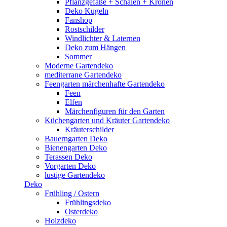
Pflanzgefäße + Schalen + Kronen
Deko Kugeln
Fanshop
Rostschilder
Windlichter & Laternen
Deko zum Hängen
Sommer
Moderne Gartendeko
mediterrane Gartendeko
Feengarten märchenhafte Gartendeko
Feen
Elfen
Märchenfiguren für den Garten
Küchengarten und Kräuter Gartendeko
Kräuterschilder
Bauerngarten Deko
Bienengarten Deko
Terassen Deko
Vorgarten Deko
lustige Gartendeko
Deko
Frühling / Ostern
Frühlingsdeko
Osterdeko
Holzdeko