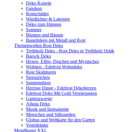
Deko Kugeln
Fanshop
Rostschilder
Windlichter & Laternen
Deko zum Hängen
Sommer
Blumen und Bäume
Bastelideen mit Metall und Rost
Themenwelten Rost Deko
Treibholz Deko - Rost Deko in Treibholz Optik
Barock Deko
Hexen, Elfen, Drachen und Mystisches
Wohnen - Edelrost Wohndeko
Rost Skulpturen
Sternzeichen
Sonnenuhren
Herzige Dinge - Edelrost Dekoherzen
Edelrost Deko Mit Gold Verzierungen
Gartenzwerge
Allgäu Deko
Musik und Instrumente
Menschen und Silhouetten
Globus und Weltkarte für den Garten
Vogeltränke
Metallkunst XXL