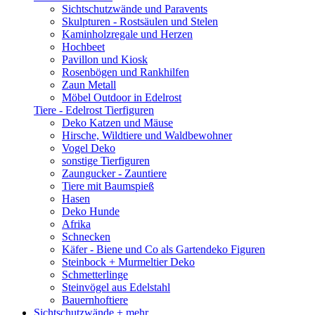
Sichtschutzwände und Paravents
Skulpturen - Rostsäulen und Stelen
Kaminholzregale und Herzen
Hochbeet
Pavillon und Kiosk
Rosenbögen und Rankhilfen
Zaun Metall
Möbel Outdoor in Edelrost
Tiere - Edelrost Tierfiguren
Deko Katzen und Mäuse
Hirsche, Wildtiere und Waldbewohner
Vogel Deko
sonstige Tierfiguren
Zaungucker - Zauntiere
Tiere mit Baumspieß
Hasen
Deko Hunde
Afrika
Schnecken
Käfer - Biene und Co als Gartendeko Figuren
Steinbock + Murmeltier Deko
Schmetterlinge
Steinvögel aus Edelstahl
Bauernhoftiere
Sichtschutzwände
+ mehr