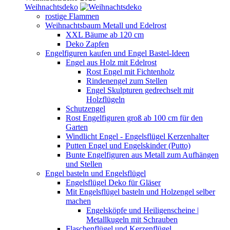
Weihnachtsdeko
rostige Flammen
Weihnachtsbaum Metall und Edelrost
XXL Bäume ab 120 cm
Deko Zapfen
Engelfiguren kaufen und Engel Bastel-Ideen
Engel aus Holz mit Edelrost
Rost Engel mit Fichtenholz
Rindenengel zum Stellen
Engel Skulpturen gedrechselt mit
Holzflügeln
Schutzengel
Rost Engelfiguren groß ab 100 cm für den
Garten
Windlicht Engel - Engelsflügel Kerzenhalter
Putten Engel und Engelskinder (Putto)
Bunte Engelfiguren aus Metall zum Aufhängen
und Stellen
Engel basteln und Engelsflügel
Engelsflügel Deko für Gläser
Mit Engelsflügel basteln und Holzengel selber
machen
Engelsköpfe und Heiligenscheine |
Metallkugeln mit Schrauben
Flaschenflügel und Kerzenflügel