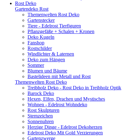
Rost Deko
Gartendeko Rost
Themenwelten Rost Deko
Gartenstecker
Tiere - Edelrost Tierfiguren
Pflanzgefäße + Schalen + Kronen
Deko Kugeln
Fanshop
Rostschilder
Windlichter & Laternen
Deko zum Hängen
Sommer
Blumen und Bäume
Bastelideen mit Metall und Rost
Themenwelten Rost Deko
Treibholz Deko - Rost Deko in Treibholz Optik
Barock Deko
Hexen, Elfen, Drachen und Mystisches
Wohnen - Edelrost Wohndeko
Rost Skulpturen
Sternzeichen
Sonnenuhren
Herzige Dinge - Edelrost Dekoherzen
Edelrost Deko Mit Gold Verzierungen
Gartenzwerge