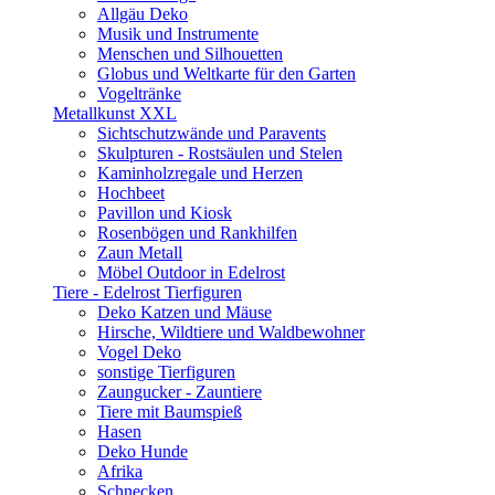
Allgäu Deko
Musik und Instrumente
Menschen und Silhouetten
Globus und Weltkarte für den Garten
Vogeltränke
Metallkunst XXL
Sichtschutzwände und Paravents
Skulpturen - Rostsäulen und Stelen
Kaminholzregale und Herzen
Hochbeet
Pavillon und Kiosk
Rosenbögen und Rankhilfen
Zaun Metall
Möbel Outdoor in Edelrost
Tiere - Edelrost Tierfiguren
Deko Katzen und Mäuse
Hirsche, Wildtiere und Waldbewohner
Vogel Deko
sonstige Tierfiguren
Zaungucker - Zauntiere
Tiere mit Baumspieß
Hasen
Deko Hunde
Afrika
Schnecken