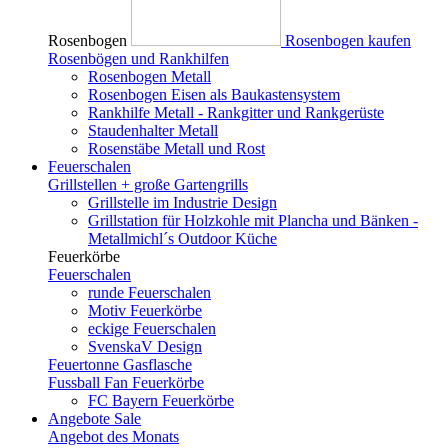
Rosenbogen
Rosenbogen kaufen
Rosenbögen und Rankhilfen
Rosenbogen Metall
Rosenbogen Eisen als Baukastensystem
Rankhilfe Metall - Rankgitter und Rankgerüste
Staudenhalter Metall
Rosenstäbe Metall und Rost
Feuerschalen
Grillstellen + große Gartengrills
Grillstelle im Industrie Design
Grillstation für Holzkohle mit Plancha und Bänken -
Metallmichl´s Outdoor Küche
Feuerkörbe
Feuerschalen
runde Feuerschalen
Motiv Feuerkörbe
eckige Feuerschalen
SvenskaV Design
Feuertonne Gasflasche
Fussball Fan Feuerkörbe
FC Bayern Feuerkörbe
Angebote
Sale
Angebot des Monats