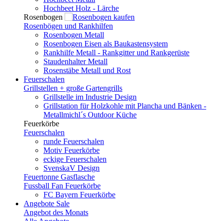
Hochbeet Holz - Lärche
Rosenbogen
Rosenbögen und Rankhilfen
Rosenbogen Metall
Rosenbogen Eisen als Baukastensystem
Rankhilfe Metall - Rankgitter und Rankgerüste
Staudenhalter Metall
Rosenstäbe Metall und Rost
Feuerschalen
Grillstellen + große Gartengrills
Grillstelle im Industrie Design
Grillstation für Holzkohle mit Plancha und Bänken -
Metallmichl´s Outdoor Küche
Feuerkörbe
Feuerschalen
runde Feuerschalen
Motiv Feuerkörbe
eckige Feuerschalen
SvenskaV Design
Feuertonne Gasflasche
Fussball Fan Feuerkörbe
FC Bayern Feuerkörbe
Angebote
Sale
Angebot des Monats