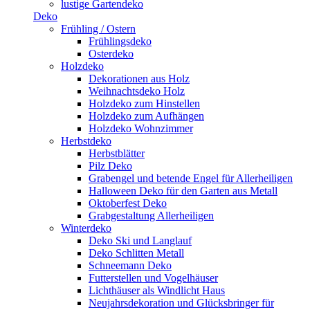
lustige Gartendeko
Deko
Frühling / Ostern
Frühlingsdeko
Osterdeko
Holzdeko
Dekorationen aus Holz
Weihnachtsdeko Holz
Holzdeko zum Hinstellen
Holzdeko zum Aufhängen
Holzdeko Wohnzimmer
Herbstdeko
Herbstblätter
Pilz Deko
Grabengel und betende Engel für Allerheiligen
Halloween Deko für den Garten aus Metall
Oktoberfest Deko
Grabgestaltung Allerheiligen
Winterdeko
Deko Ski und Langlauf
Deko Schlitten Metall
Schneemann Deko
Futterstellen und Vogelhäuser
Lichthäuser als Windlicht Haus
Neujahrsdekoration und Glücksbringer für