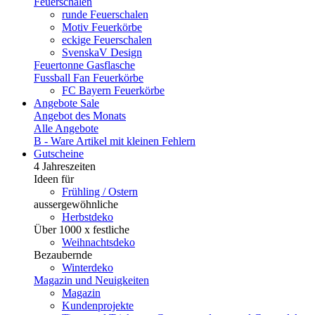
Feuerschalen
runde Feuerschalen
Motiv Feuerkörbe
eckige Feuerschalen
SvenskaV Design
Feuertonne Gasflasche
Fussball Fan Feuerkörbe
FC Bayern Feuerkörbe
Angebote
Sale
Angebot des Monats
Alle Angebote
B - Ware
Artikel mit kleinen Fehlern
Gutscheine
4 Jahreszeiten
Ideen für
Frühling / Ostern
aussergewöhnliche
Herbstdeko
Über 1000 x festliche
Weihnachtsdeko
Bezaubernde
Winterdeko
Magazin und Neuigkeiten
Magazin
Kundenprojekte