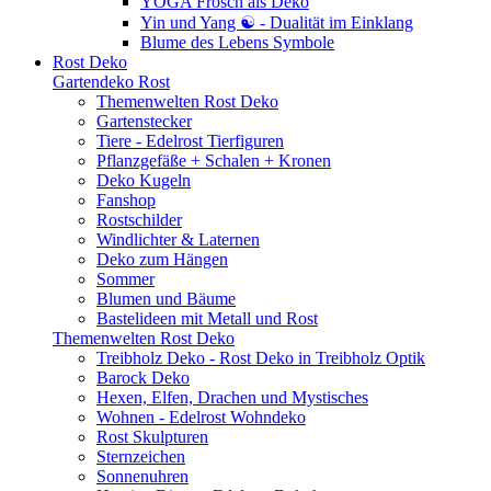
YOGA Frosch als Deko
Yin und Yang ☯ - Dualität im Einklang
Blume des Lebens Symbole
Rost Deko
Gartendeko Rost
Themenwelten Rost Deko
Gartenstecker
Tiere - Edelrost Tierfiguren
Pflanzgefäße + Schalen + Kronen
Deko Kugeln
Fanshop
Rostschilder
Windlichter & Laternen
Deko zum Hängen
Sommer
Blumen und Bäume
Bastelideen mit Metall und Rost
Themenwelten Rost Deko
Treibholz Deko - Rost Deko in Treibholz Optik
Barock Deko
Hexen, Elfen, Drachen und Mystisches
Wohnen - Edelrost Wohndeko
Rost Skulpturen
Sternzeichen
Sonnenuhren