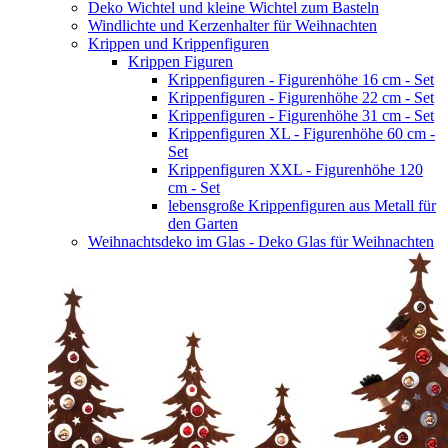
Deko Wichtel und kleine Wichtel zum Basteln
Windlichte und Kerzenhalter für Weihnachten
Krippen und Krippenfiguren
Krippen Figuren
Krippenfiguren - Figurenhöhe 16 cm - Set
Krippenfiguren - Figurenhöhe 22 cm - Set
Krippenfiguren - Figurenhöhe 31 cm - Set
Krippenfiguren XL - Figurenhöhe 60 cm -
Set
Krippenfiguren XXL - Figurenhöhe 120
cm - Set
lebensgroße Krippenfiguren aus Metall für
den Garten
Weihnachtsdeko im Glas - Deko Glas für Weihnachten