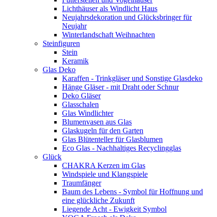
Lichthäuser als Windlicht Haus
Neujahrsdekoration und Glücksbringer für
Neujahr
Winterlandschaft Weihnachten
Steinfiguren
Stein
Keramik
Glas Deko
Karaffen - Trinkgläser und Sonstige Glasdeko
Hänge Gläser - mit Draht oder Schnur
Deko Gläser
Glasschalen
Glas Windlichter
Blumenvasen aus Glas
Glaskugeln für den Garten
Glas Blütenteller für Glasblumen
Eco Glas - Nachhaltiges Recyclingglas
Glück
CHAKRA Kerzen im Glas
Windspiele und Klangspiele
Traumfänger
Baum des Lebens - Symbol für Hoffnung und
eine glückliche Zukunft
Liegende Acht - Ewigkeit Symbol