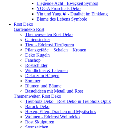
Liegende Acht - Ewigkeit Symbol
YOGA Frosch als Deko
Yin und Yang ☯ - Dualität im Einklang
Blume des Lebens Symbole
Rost Deko
Gartendeko Rost
Themenwelten Rost Deko
Gartenstecker
Tiere - Edelrost Tierfiguren
Pflanzgefäße + Schalen + Kronen
Deko Kugeln
Fanshop
Rostschilder
Windlichter & Laternen
Deko zum Hängen
Sommer
Blumen und Bäume
Bastelideen mit Metall und Rost
Themenwelten Rost Deko
Treibholz Deko - Rost Deko in Treibholz Optik
Barock Deko
Hexen, Elfen, Drachen und Mystisches
Wohnen - Edelrost Wohndeko
Rost Skulpturen
Sternzeichen