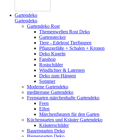
Gartendeko
Gartendeko
Gartendeko Rost
Themenwelten Rost Deko
Gartenstecker
Tiere - Edelrost Tierfiguren
Pflanzgefäße + Schalen + Kronen
Deko Kugeln
Fanshop
Rostschilder
Windlichter & Laternen
Deko zum Hängen
Sommer
Moderne Gartendeko
mediterrane Gartendeko
Feengarten märchenhafte Gartendeko
Feen
Elfen
Märchenfiguren für den Garten
Küchengarten und Kräuter Gartendeko
Kräuterschilder
Bauerngarten Deko
Bienengarten Deko