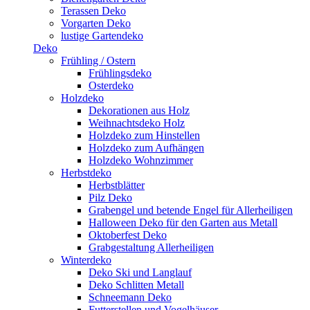
Terassen Deko
Vorgarten Deko
lustige Gartendeko
Deko
Frühling / Ostern
Frühlingsdeko
Osterdeko
Holzdeko
Dekorationen aus Holz
Weihnachtsdeko Holz
Holzdeko zum Hinstellen
Holzdeko zum Aufhängen
Holzdeko Wohnzimmer
Herbstdeko
Herbstblätter
Pilz Deko
Grabengel und betende Engel für Allerheiligen
Halloween Deko für den Garten aus Metall
Oktoberfest Deko
Grabgestaltung Allerheiligen
Winterdeko
Deko Ski und Langlauf
Deko Schlitten Metall
Schneemann Deko
Futterstellen und Vogelhäuser