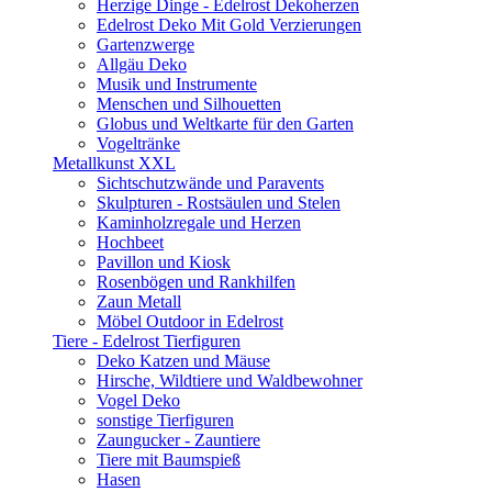
Herzige Dinge - Edelrost Dekoherzen
Edelrost Deko Mit Gold Verzierungen
Gartenzwerge
Allgäu Deko
Musik und Instrumente
Menschen und Silhouetten
Globus und Weltkarte für den Garten
Vogeltränke
Metallkunst XXL
Sichtschutzwände und Paravents
Skulpturen - Rostsäulen und Stelen
Kaminholzregale und Herzen
Hochbeet
Pavillon und Kiosk
Rosenbögen und Rankhilfen
Zaun Metall
Möbel Outdoor in Edelrost
Tiere - Edelrost Tierfiguren
Deko Katzen und Mäuse
Hirsche, Wildtiere und Waldbewohner
Vogel Deko
sonstige Tierfiguren
Zaungucker - Zauntiere
Tiere mit Baumspieß
Hasen