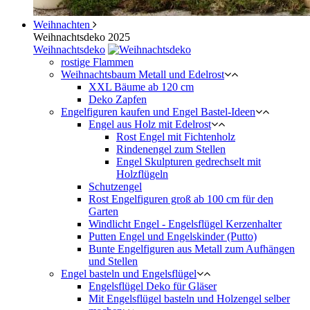
Weihnachten
Weihnachtsdeko 2025
Weihnachtsdeko
rostige Flammen
Weihnachtsbaum Metall und Edelrost
XXL Bäume ab 120 cm
Deko Zapfen
Engelfiguren kaufen und Engel Bastel-Ideen
Engel aus Holz mit Edelrost
Rost Engel mit Fichtenholz
Rindenengel zum Stellen
Engel Skulpturen gedrechselt mit
Holzflügeln
Schutzengel
Rost Engelfiguren groß ab 100 cm für den
Garten
Windlicht Engel - Engelsflügel Kerzenhalter
Putten Engel und Engelskinder (Putto)
Bunte Engelfiguren aus Metall zum Aufhängen
und Stellen
Engel basteln und Engelsflügel
Engelsflügel Deko für Gläser
Mit Engelsflügel basteln und Holzengel selber