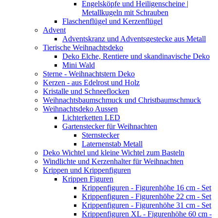
Engelsköpfe und Heiligenscheine |
Metallkugeln mit Schrauben
Flaschenflügel und Kerzenflügel
Advent
Adventskranz und Adventsgestecke aus Metall
Tierische Weihnachtsdeko
Deko Elche, Rentiere und skandinavische Deko
Mini Wald
Sterne - Weihnachtstern Deko
Kerzen - aus Edelrost und Holz
Kristalle und Schneeflocken
Weihnachtsbaumschmuck und Christbaumschmuck
Weihnachtsdeko Aussen
Lichterketten LED
Gartenstecker für Weihnachten
Sternstecker
Laternenstab Metall
Deko Wichtel und kleine Wichtel zum Basteln
Windlichte und Kerzenhalter für Weihnachten
Krippen und Krippenfiguren
Krippen Figuren
Krippenfiguren - Figurenhöhe 16 cm - Set
Krippenfiguren - Figurenhöhe 22 cm - Set
Krippenfiguren - Figurenhöhe 31 cm - Set
Krippenfiguren XL - Figurenhöhe 60 cm -