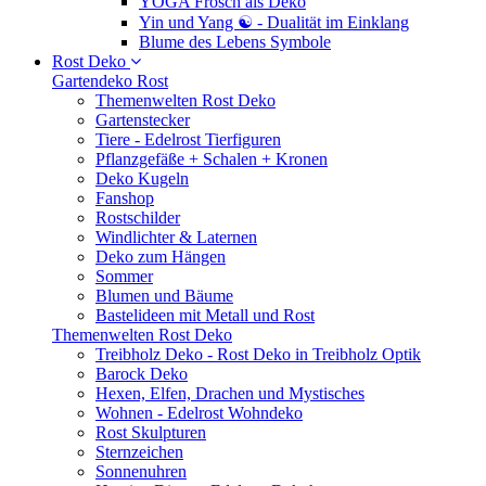
YOGA Frosch als Deko
Yin und Yang ☯ - Dualität im Einklang
Blume des Lebens Symbole
Rost Deko
Gartendeko Rost
Themenwelten Rost Deko
Gartenstecker
Tiere - Edelrost Tierfiguren
Pflanzgefäße + Schalen + Kronen
Deko Kugeln
Fanshop
Rostschilder
Windlichter & Laternen
Deko zum Hängen
Sommer
Blumen und Bäume
Bastelideen mit Metall und Rost
Themenwelten Rost Deko
Treibholz Deko - Rost Deko in Treibholz Optik
Barock Deko
Hexen, Elfen, Drachen und Mystisches
Wohnen - Edelrost Wohndeko
Rost Skulpturen
Sternzeichen
Sonnenuhren