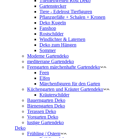
Themenwelten Rost Deko
Gartenstecker
Tiere - Edelrost Tierfiguren
Pflanzgefäße + Schalen + Kronen
Deko Kugeln
Fanshop
Rostschilder
Windlichter & Laternen
Deko zum Hängen
Sommer
Moderne Gartendeko
mediterrane Gartendeko
Feengarten märchenhafte Gartendeko
Feen
Elfen
Märchenfiguren für den Garten
Küchengarten und Kräuter Gartendeko
Kräuterschilder
Bauerngarten Deko
Bienengarten Deko
Terassen Deko
Vorgarten Deko
lustige Gartendeko
Deko
Frühling / Ostern