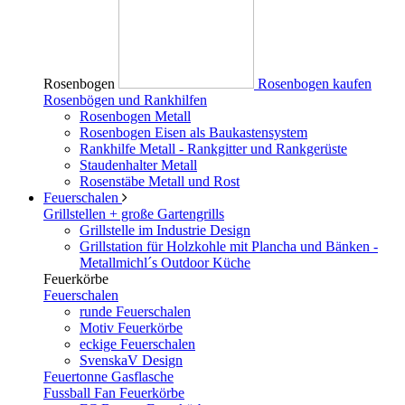
Rosenbogen
Rosenbogen kaufen
Rosenbögen und Rankhilfen
Rosenbogen Metall
Rosenbogen Eisen als Baukastensystem
Rankhilfe Metall - Rankgitter und Rankgerüste
Staudenhalter Metall
Rosenstäbe Metall und Rost
Feuerschalen
Grillstellen + große Gartengrills
Grillstelle im Industrie Design
Grillstation für Holzkohle mit Plancha und Bänken -
Metallmichl´s Outdoor Küche
Feuerkörbe
Feuerschalen
runde Feuerschalen
Motiv Feuerkörbe
eckige Feuerschalen
SvenskaV Design
Feuertonne Gasflasche
Fussball Fan Feuerkörbe