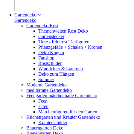
Gartendeko
Gartendeko
Gartendeko Rost
Themenwelten Rost Deko
Gartenstecker
Tiere - Edelrost Tierfiguren
Pflanzgefäße + Schalen + Kronen
Deko Kugeln
Fanshop
Rostschilder
Windlichter & Laternen
Deko zum Hängen
Sommer
Moderne Gartendeko
mediterrane Gartendeko
Feengarten märchenhafte Gartendeko
Feen
Elfen
Märchenfiguren für den Garten
Küchengarten und Kräuter Gartendeko
Kräuterschilder
Bauerngarten Deko
Bienengarten Deko