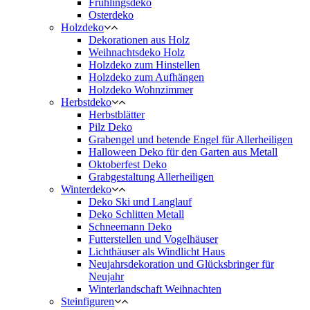
Frühlingsdeko
Osterdeko
Holzdeko
Dekorationen aus Holz
Weihnachtsdeko Holz
Holzdeko zum Hinstellen
Holzdeko zum Aufhängen
Holzdeko Wohnzimmer
Herbstdeko
Herbstblätter
Pilz Deko
Grabengel und betende Engel für Allerheiligen
Halloween Deko für den Garten aus Metall
Oktoberfest Deko
Grabgestaltung Allerheiligen
Winterdeko
Deko Ski und Langlauf
Deko Schlitten Metall
Schneemann Deko
Futterstellen und Vogelhäuser
Lichthäuser als Windlicht Haus
Neujahrsdekoration und Glücksbringer für
Neujahr
Winterlandschaft Weihnachten
Steinfiguren