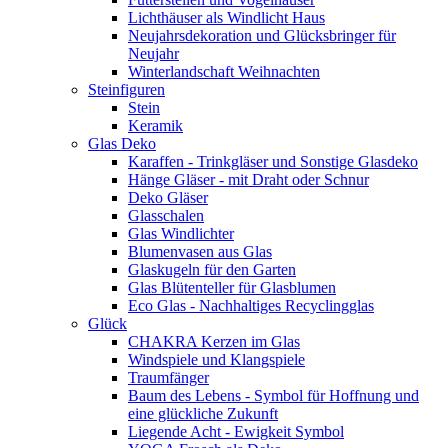
Lichthäuser als Windlicht Haus
Neujahrsdekoration und Glücksbringer für
Neujahr
Winterlandschaft Weihnachten
Steinfiguren
Stein
Keramik
Glas Deko
Karaffen - Trinkgläser und Sonstige Glasdeko
Hänge Gläser - mit Draht oder Schnur
Deko Gläser
Glasschalen
Glas Windlichter
Blumenvasen aus Glas
Glaskugeln für den Garten
Glas Blütenteller für Glasblumen
Eco Glas - Nachhaltiges Recyclingglas
Glück
CHAKRA Kerzen im Glas
Windspiele und Klangspiele
Traumfänger
Baum des Lebens - Symbol für Hoffnung und
eine glückliche Zukunft
Liegende Acht - Ewigkeit Symbol