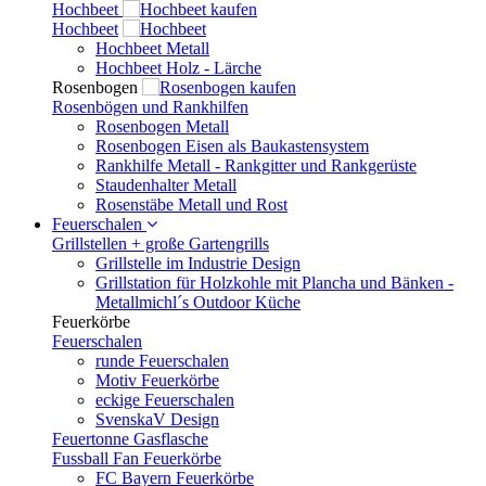
Hochbeet
Hochbeet
Hochbeet Metall
Hochbeet Holz - Lärche
Rosenbogen
Rosenbögen und Rankhilfen
Rosenbogen Metall
Rosenbogen Eisen als Baukastensystem
Rankhilfe Metall - Rankgitter und Rankgerüste
Staudenhalter Metall
Rosenstäbe Metall und Rost
Feuerschalen
Grillstellen + große Gartengrills
Grillstelle im Industrie Design
Grillstation für Holzkohle mit Plancha und Bänken -
Metallmichl´s Outdoor Küche
Feuerkörbe
Feuerschalen
runde Feuerschalen
Motiv Feuerkörbe
eckige Feuerschalen
SvenskaV Design
Feuertonne Gasflasche
Fussball Fan Feuerkörbe
FC Bayern Feuerkörbe