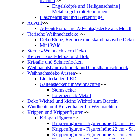
machen
Engelsköpfe und Heiligenscheine |
Metallkugeln mit Schrauben
Flaschenflügel und Kerzenflügel
Advent
Adventskranz und Adventsgestecke aus Metall
Tierische Weihnachtsdeko
Deko Elche, Rentiere und skandinavische Deko
Mini Wald
Sterne - Weihnachtstern Deko
Kerzen - aus Edelrost und Holz
Kristalle und Schneeflocken
Weihnachtsbaumschmuck und Christbaumschmuck
Weihnachtsdeko Aussen
Lichterketten LED
Gartenstecker für Weihnachten
Sternstecker
Laternenstab Metall
Deko Wichtel und kleine Wichtel zum Basteln
Windlichte und Kerzenhalter für Weihnachten
Krippen und Krippenfiguren
Krippen Figuren
Krippenfiguren - Figurenhöhe 16 cm - Set
Krippenfiguren - Figurenhöhe 22 cm - Set
Krippenfiguren - Figurenhöhe 31 cm - Set