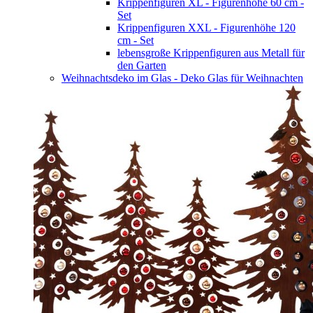
Krippenfiguren XL - Figurenhöhe 60 cm -
Set
Krippenfiguren XXL - Figurenhöhe 120
cm - Set
lebensgroße Krippenfiguren aus Metall für
den Garten
Weihnachtsdeko im Glas - Deko Glas für Weihnachten