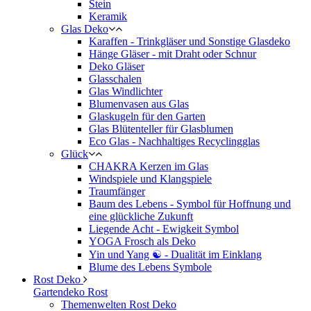
Stein
Keramik
Glas Deko
Karaffen - Trinkgläser und Sonstige Glasdeko
Hänge Gläser - mit Draht oder Schnur
Deko Gläser
Glasschalen
Glas Windlichter
Blumenvasen aus Glas
Glaskugeln für den Garten
Glas Blütenteller für Glasblumen
Eco Glas - Nachhaltiges Recyclingglas
Glück
CHAKRA Kerzen im Glas
Windspiele und Klangspiele
Traumfänger
Baum des Lebens - Symbol für Hoffnung und
eine glückliche Zukunft
Liegende Acht - Ewigkeit Symbol
YOGA Frosch als Deko
Yin und Yang ☯ - Dualität im Einklang
Blume des Lebens Symbole
Rost Deko
Gartendeko Rost
Themenwelten Rost Deko