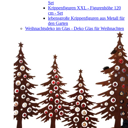
Set
Krippenfiguren XXL - Figurenhöhe 120
cm - Set
lebensgroße Krippenfiguren aus Metall für
den Garten
Weihnachtsdeko im Glas - Deko Glas für Weihnachten