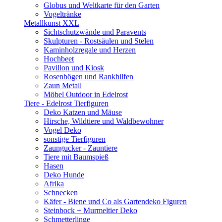
Globus und Weltkarte für den Garten
Vogeltränke
Metallkunst XXL
Sichtschutzwände und Paravents
Skulpturen - Rostsäulen und Stelen
Kaminholzregale und Herzen
Hochbeet
Pavillon und Kiosk
Rosenbögen und Rankhilfen
Zaun Metall
Möbel Outdoor in Edelrost
Tiere - Edelrost Tierfiguren
Deko Katzen und Mäuse
Hirsche, Wildtiere und Waldbewohner
Vogel Deko
sonstige Tierfiguren
Zaungucker - Zauntiere
Tiere mit Baumspieß
Hasen
Deko Hunde
Afrika
Schnecken
Käfer - Biene und Co als Gartendeko Figuren
Steinbock + Murmeltier Deko
Schmetterlinge