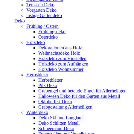
Terassen Deko
Vorgarten Deko
lustige Gartendeko
Deko
Frühling / Ostern
Frühlingsdeko
Osterdeko
Holzdeko
Dekorationen aus Holz
Weihnachtsdeko Holz
Holzdeko zum Hinstellen
Holzdeko zum Aufhängen
Holzdeko Wohnzimmer
Herbstdeko
Herbstblätter
Pilz Deko
Grabengel und betende Engel für Allerheiligen
Halloween Deko für den Garten aus Metall
Oktoberfest Deko
Grabgestaltung Allerheiligen
Winterdeko
Deko Ski und Langlauf
Deko Schlitten Metall
Schneemann Deko
Futterstellen und Vogelhäuser