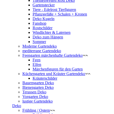
Themenwelten Rost Deko
Gartenstecker
Tiere - Edelrost Tierfiguren
Pflanzgefäße + Schalen + Kronen
Deko Kugeln
Fanshop
Rostschilder
Windlichter & Laternen
Deko zum Hängen
Sommer
Moderne Gartendeko
mediterrane Gartendeko
Feengarten märchenhafte Gartendeko
Feen
Elfen
Märchenfiguren für den Garten
Küchengarten und Kräuter Gartendeko
Kräuterschilder
Bauerngarten Deko
Bienengarten Deko
Terassen Deko
Vorgarten Deko
lustige Gartendeko
Deko
Frühling / Ostern