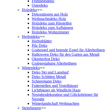
Frühlingsdeko
Osterdeko
Holzdeko
Dekorationen aus Holz
Weihnachtsdeko Holz
Holzdeko zum Hinstellen
Holzdeko zum Aufhängen
Holzdeko Wohnzimmer
Herbstdeko
Herbstblätter
Pilz Deko
Grabengel und betende Engel für Allerheiligen
Halloween Deko für den Garten aus Metall
Oktoberfest Deko
Grabgestaltung Allerheiligen
Winterdeko
Deko Ski und Langlauf
Deko Schlitten Metall
Schneemann Deko
Futterstellen und Vogelhäuser
Lichthäuser als Windlicht Haus
Neujahrsdekoration und Glücksbringer für
Neujahr
Winterlandschaft Weihnachten
Steinfiguren