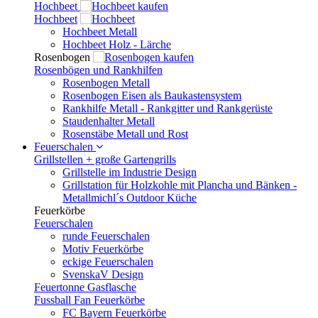
Hochbeet
Hochbeet
Hochbeet Metall
Hochbeet Holz - Lärche
Rosenbogen
Rosenbögen und Rankhilfen
Rosenbogen Metall
Rosenbogen Eisen als Baukastensystem
Rankhilfe Metall - Rankgitter und Rankgerüste
Staudenhalter Metall
Rosenstäbe Metall und Rost
Feuerschalen
Grillstellen + große Gartengrills
Grillstelle im Industrie Design
Grillstation für Holzkohle mit Plancha und Bänken -
Metallmichl´s Outdoor Küche
Feuerkörbe
Feuerschalen
runde Feuerschalen
Motiv Feuerkörbe
eckige Feuerschalen
SvenskaV Design
Feuertonne Gasflasche
Fussball Fan Feuerkörbe
FC Bayern Feuerkörbe