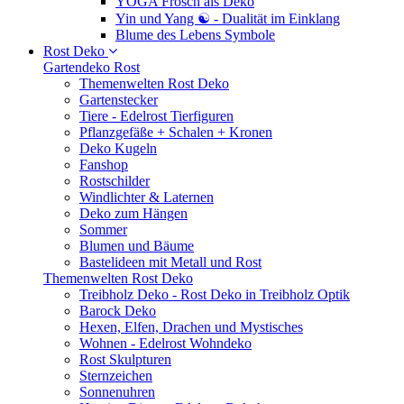
YOGA Frosch als Deko
Yin und Yang ☯ - Dualität im Einklang
Blume des Lebens Symbole
Rost Deko
Gartendeko Rost
Themenwelten Rost Deko
Gartenstecker
Tiere - Edelrost Tierfiguren
Pflanzgefäße + Schalen + Kronen
Deko Kugeln
Fanshop
Rostschilder
Windlichter & Laternen
Deko zum Hängen
Sommer
Blumen und Bäume
Bastelideen mit Metall und Rost
Themenwelten Rost Deko
Treibholz Deko - Rost Deko in Treibholz Optik
Barock Deko
Hexen, Elfen, Drachen und Mystisches
Wohnen - Edelrost Wohndeko
Rost Skulpturen
Sternzeichen
Sonnenuhren