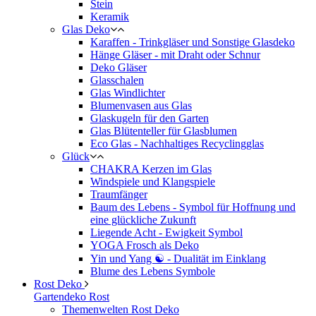
Stein
Keramik
Glas Deko
Karaffen - Trinkgläser und Sonstige Glasdeko
Hänge Gläser - mit Draht oder Schnur
Deko Gläser
Glasschalen
Glas Windlichter
Blumenvasen aus Glas
Glaskugeln für den Garten
Glas Blütenteller für Glasblumen
Eco Glas - Nachhaltiges Recyclingglas
Glück
CHAKRA Kerzen im Glas
Windspiele und Klangspiele
Traumfänger
Baum des Lebens - Symbol für Hoffnung und
eine glückliche Zukunft
Liegende Acht - Ewigkeit Symbol
YOGA Frosch als Deko
Yin und Yang ☯ - Dualität im Einklang
Blume des Lebens Symbole
Rost Deko
Gartendeko Rost
Themenwelten Rost Deko