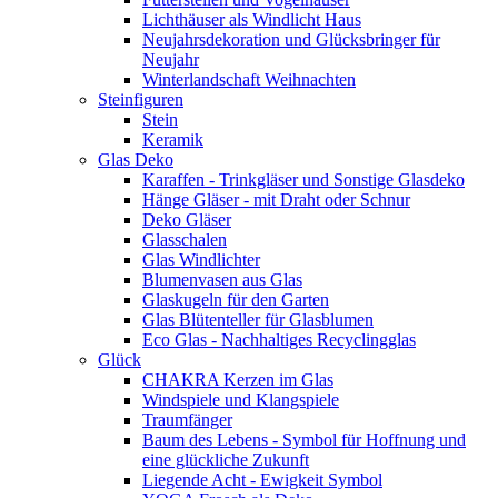
Lichthäuser als Windlicht Haus
Neujahrsdekoration und Glücksbringer für
Neujahr
Winterlandschaft Weihnachten
Steinfiguren
Stein
Keramik
Glas Deko
Karaffen - Trinkgläser und Sonstige Glasdeko
Hänge Gläser - mit Draht oder Schnur
Deko Gläser
Glasschalen
Glas Windlichter
Blumenvasen aus Glas
Glaskugeln für den Garten
Glas Blütenteller für Glasblumen
Eco Glas - Nachhaltiges Recyclingglas
Glück
CHAKRA Kerzen im Glas
Windspiele und Klangspiele
Traumfänger
Baum des Lebens - Symbol für Hoffnung und
eine glückliche Zukunft
Liegende Acht - Ewigkeit Symbol