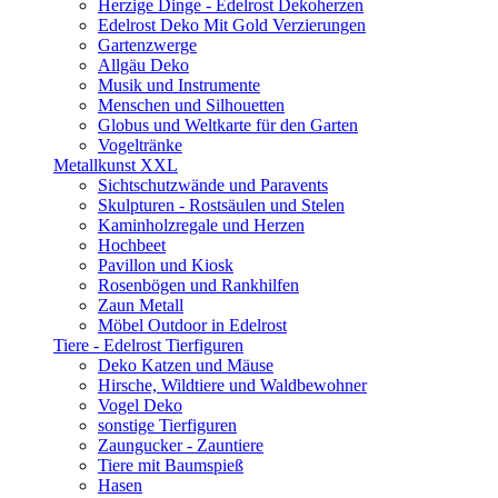
Herzige Dinge - Edelrost Dekoherzen
Edelrost Deko Mit Gold Verzierungen
Gartenzwerge
Allgäu Deko
Musik und Instrumente
Menschen und Silhouetten
Globus und Weltkarte für den Garten
Vogeltränke
Metallkunst XXL
Sichtschutzwände und Paravents
Skulpturen - Rostsäulen und Stelen
Kaminholzregale und Herzen
Hochbeet
Pavillon und Kiosk
Rosenbögen und Rankhilfen
Zaun Metall
Möbel Outdoor in Edelrost
Tiere - Edelrost Tierfiguren
Deko Katzen und Mäuse
Hirsche, Wildtiere und Waldbewohner
Vogel Deko
sonstige Tierfiguren
Zaungucker - Zauntiere
Tiere mit Baumspieß
Hasen