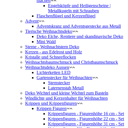
machen
Engelsköpfe und Heiligenscheine |
Metallkugeln mit Schrauben
Flaschenflügel und Kerzenflügel
Advent
Adventskranz und Adventsgestecke aus Metall
Tierische Weihnachtsdeko
Deko Elche, Rentiere und skandinavische Deko
Mini Wald
Sterne - Weihnachtstern Deko
Kerzen - aus Edelrost und Holz
Kristalle und Schneeflocken
Weihnachtsbaumschmuck und Christbaumschmuck
Weihnachtsdeko Aussen
Lichterketten LED
Gartenstecker für Weihnachten
Sternstecker
Laternenstab Metall
Deko Wichtel und kleine Wichtel zum Basteln
Windlichte und Kerzenhalter für Weihnachten
Krippen und Krippenfiguren
Krippen Figuren
Krippenfiguren - Figurenhöhe 16 cm - Set
Krippenfiguren - Figurenhöhe 22 cm - Set
Krippenfiguren - Figurenhöhe 31 cm - Set