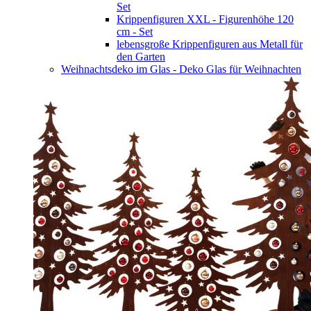
Set
Krippenfiguren XXL - Figurenhöhe 120
cm - Set
lebensgroße Krippenfiguren aus Metall für
den Garten
Weihnachtsdeko im Glas - Deko Glas für Weihnachten