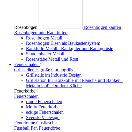
Rosenbogen
Rosenbogen kaufen
Rosenbögen und Rankhilfen
Rosenbogen Metall
Rosenbogen Eisen als Baukastensystem
Rankhilfe Metall - Rankgitter und Rankgerüste
Staudenhalter Metall
Rosenstäbe Metall und Rost
Feuerschalen
Grillstellen + große Gartengrills
Grillstelle im Industrie Design
Grillstation für Holzkohle mit Plancha und Bänken -
Metallmichl´s Outdoor Küche
Feuerkörbe
Feuerschalen
runde Feuerschalen
Motiv Feuerkörbe
eckige Feuerschalen
SvenskaV Design
Feuertonne Gasflasche
Fussball Fan Feuerkörbe