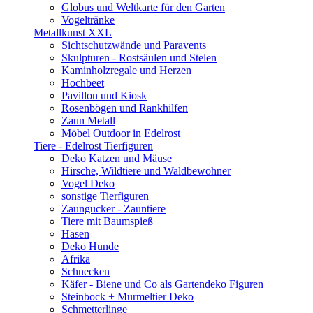
Globus und Weltkarte für den Garten
Vogeltränke
Metallkunst XXL
Sichtschutzwände und Paravents
Skulpturen - Rostsäulen und Stelen
Kaminholzregale und Herzen
Hochbeet
Pavillon und Kiosk
Rosenbögen und Rankhilfen
Zaun Metall
Möbel Outdoor in Edelrost
Tiere - Edelrost Tierfiguren
Deko Katzen und Mäuse
Hirsche, Wildtiere und Waldbewohner
Vogel Deko
sonstige Tierfiguren
Zaungucker - Zauntiere
Tiere mit Baumspieß
Hasen
Deko Hunde
Afrika
Schnecken
Käfer - Biene und Co als Gartendeko Figuren
Steinbock + Murmeltier Deko
Schmetterlinge