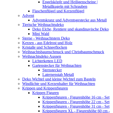
Engelsköpfe und Heiligenscheine |
Metallkugeln mit Schrauben
Flaschenflügel und Kerzenflügel
Advent
Adventskranz und Adventsgestecke aus Metall
Tierische Weihnachtsdeko
Deko Elche, Rentiere und skandinavische Deko
Mini Wald
Sterne - Weihnachtstern Deko
Kerzen - aus Edelrost und Holz
Kristalle und Schneeflocken
Weihnachtsbaumschmuck und Christbaumschmuck
Weihnachtsdeko Aussen
Lichterketten LED
Gartenstecker für Weihnachten
Sternstecker
Laternenstab Metall
Deko Wichtel und kleine Wichtel zum Basteln
Windlichte und Kerzenhalter für Weihnachten
Krippen und Krippenfiguren
Krippen Figuren
Krippenfiguren - Figurenhöhe 16 cm - Set
Krippenfiguren - Figurenhöhe 22 cm - Set
Krippenfiguren - Figurenhöhe 31 cm - Set
Krippenfiguren XL - Figurenhöhe 60 cm -