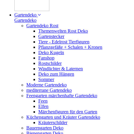
Gartendeko
Gartendeko
Gartendeko Rost
Themenwelten Rost Deko
Gartenstecker
Tiere - Edelrost Tierfiguren
Pflanzgefäße + Schalen + Kronen
Deko Kugeln
Fanshop
Rostschilder
Windlichter & Laternen
Deko zum Hängen
Sommer
Moderne Gartendeko
mediterrane Gartendeko
Feengarten märchenhafte Gartendeko
Feen
Elfen
Märchenfiguren für den Garten
Küchengarten und Kräuter Gartendeko
Kräuterschilder
Bauerngarten Deko
Bienengarten Deko