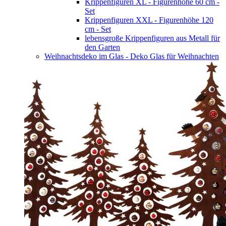
Krippenfiguren XL - Figurenhöhe 60 cm -
Set
Krippenfiguren XXL - Figurenhöhe 120
cm - Set
lebensgroße Krippenfiguren aus Metall für
den Garten
Weihnachtsdeko im Glas - Deko Glas für Weihnachten