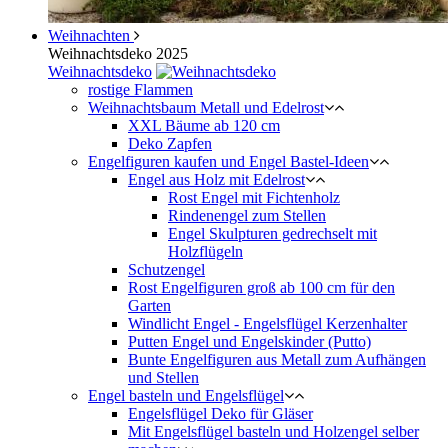
Weihnachten
Weihnachtsdeko 2025
Weihnachtsdeko
rostige Flammen
Weihnachtsbaum Metall und Edelrost
XXL Bäume ab 120 cm
Deko Zapfen
Engelfiguren kaufen und Engel Bastel-Ideen
Engel aus Holz mit Edelrost
Rost Engel mit Fichtenholz
Rindenengel zum Stellen
Engel Skulpturen gedrechselt mit
Holzflügeln
Schutzengel
Rost Engelfiguren groß ab 100 cm für den
Garten
Windlicht Engel - Engelsflügel Kerzenhalter
Putten Engel und Engelskinder (Putto)
Bunte Engelfiguren aus Metall zum Aufhängen
und Stellen
Engel basteln und Engelsflügel
Engelsflügel Deko für Gläser
Mit Engelsflügel basteln und Holzengel selber