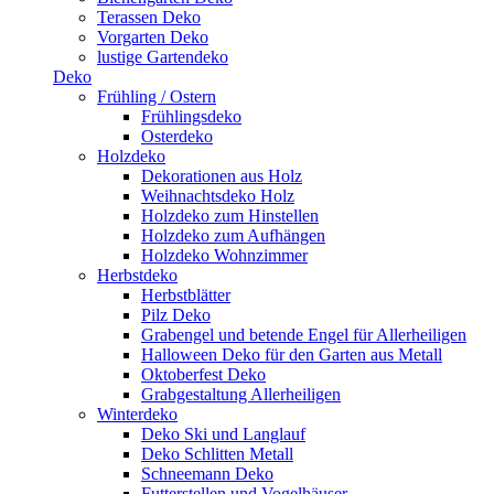
Terassen Deko
Vorgarten Deko
lustige Gartendeko
Deko
Frühling / Ostern
Frühlingsdeko
Osterdeko
Holzdeko
Dekorationen aus Holz
Weihnachtsdeko Holz
Holzdeko zum Hinstellen
Holzdeko zum Aufhängen
Holzdeko Wohnzimmer
Herbstdeko
Herbstblätter
Pilz Deko
Grabengel und betende Engel für Allerheiligen
Halloween Deko für den Garten aus Metall
Oktoberfest Deko
Grabgestaltung Allerheiligen
Winterdeko
Deko Ski und Langlauf
Deko Schlitten Metall
Schneemann Deko
Futterstellen und Vogelhäuser