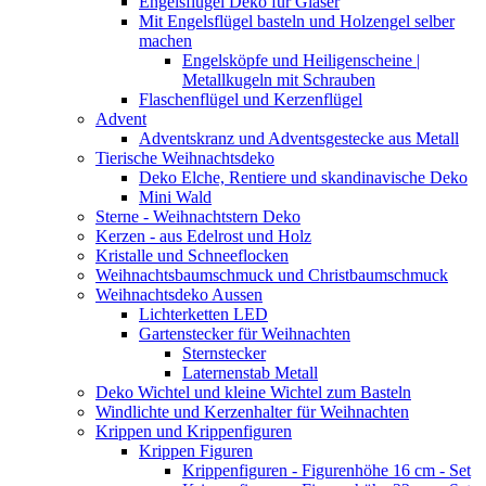
Engelsflügel Deko für Gläser
Mit Engelsflügel basteln und Holzengel selber
machen
Engelsköpfe und Heiligenscheine |
Metallkugeln mit Schrauben
Flaschenflügel und Kerzenflügel
Advent
Adventskranz und Adventsgestecke aus Metall
Tierische Weihnachtsdeko
Deko Elche, Rentiere und skandinavische Deko
Mini Wald
Sterne - Weihnachtstern Deko
Kerzen - aus Edelrost und Holz
Kristalle und Schneeflocken
Weihnachtsbaumschmuck und Christbaumschmuck
Weihnachtsdeko Aussen
Lichterketten LED
Gartenstecker für Weihnachten
Sternstecker
Laternenstab Metall
Deko Wichtel und kleine Wichtel zum Basteln
Windlichte und Kerzenhalter für Weihnachten
Krippen und Krippenfiguren
Krippen Figuren
Krippenfiguren - Figurenhöhe 16 cm - Set