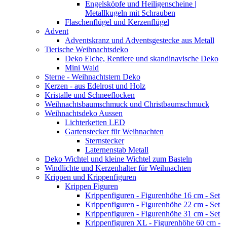
Engelsköpfe und Heiligenscheine |
Metallkugeln mit Schrauben
Flaschenflügel und Kerzenflügel
Advent
Adventskranz und Adventsgestecke aus Metall
Tierische Weihnachtsdeko
Deko Elche, Rentiere und skandinavische Deko
Mini Wald
Sterne - Weihnachtstern Deko
Kerzen - aus Edelrost und Holz
Kristalle und Schneeflocken
Weihnachtsbaumschmuck und Christbaumschmuck
Weihnachtsdeko Aussen
Lichterketten LED
Gartenstecker für Weihnachten
Sternstecker
Laternenstab Metall
Deko Wichtel und kleine Wichtel zum Basteln
Windlichte und Kerzenhalter für Weihnachten
Krippen und Krippenfiguren
Krippen Figuren
Krippenfiguren - Figurenhöhe 16 cm - Set
Krippenfiguren - Figurenhöhe 22 cm - Set
Krippenfiguren - Figurenhöhe 31 cm - Set
Krippenfiguren XL - Figurenhöhe 60 cm -