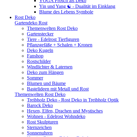
YOGA Frosch als Deko
Yin und Yang ☯ - Dualität im Einklang
Blume des Lebens Symbole
Rost Deko
Gartendeko Rost
Themenwelten Rost Deko
Gartenstecker
Tiere - Edelrost Tierfiguren
Pflanzgefäße + Schalen + Kronen
Deko Kugeln
Fanshop
Rostschilder
Windlichter & Laternen
Deko zum Hängen
Sommer
Blumen und Bäume
Bastelideen mit Metall und Rost
Themenwelten Rost Deko
Treibholz Deko - Rost Deko in Treibholz Optik
Barock Deko
Hexen, Elfen, Drachen und Mystisches
Wohnen - Edelrost Wohndeko
Rost Skulpturen
Sternzeichen
Sonnenuhren