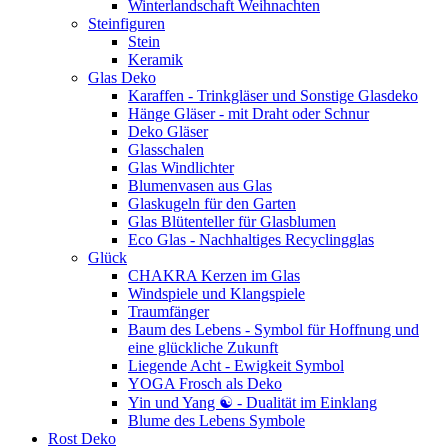
Winterlandschaft Weihnachten
Steinfiguren
Stein
Keramik
Glas Deko
Karaffen - Trinkgläser und Sonstige Glasdeko
Hänge Gläser - mit Draht oder Schnur
Deko Gläser
Glasschalen
Glas Windlichter
Blumenvasen aus Glas
Glaskugeln für den Garten
Glas Blütenteller für Glasblumen
Eco Glas - Nachhaltiges Recyclingglas
Glück
CHAKRA Kerzen im Glas
Windspiele und Klangspiele
Traumfänger
Baum des Lebens - Symbol für Hoffnung und
eine glückliche Zukunft
Liegende Acht - Ewigkeit Symbol
YOGA Frosch als Deko
Yin und Yang ☯ - Dualität im Einklang
Blume des Lebens Symbole
Rost Deko