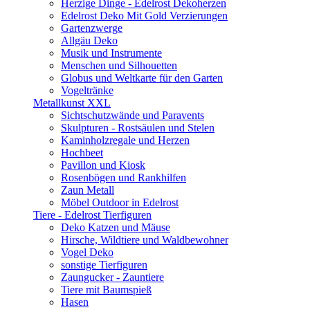
Herzige Dinge - Edelrost Dekoherzen
Edelrost Deko Mit Gold Verzierungen
Gartenzwerge
Allgäu Deko
Musik und Instrumente
Menschen und Silhouetten
Globus und Weltkarte für den Garten
Vogeltränke
Metallkunst XXL
Sichtschutzwände und Paravents
Skulpturen - Rostsäulen und Stelen
Kaminholzregale und Herzen
Hochbeet
Pavillon und Kiosk
Rosenbögen und Rankhilfen
Zaun Metall
Möbel Outdoor in Edelrost
Tiere - Edelrost Tierfiguren
Deko Katzen und Mäuse
Hirsche, Wildtiere und Waldbewohner
Vogel Deko
sonstige Tierfiguren
Zaungucker - Zauntiere
Tiere mit Baumspieß
Hasen