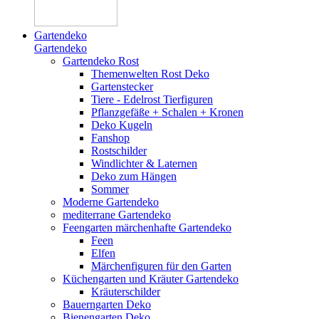
Gartendeko
Gartendeko
Gartendeko Rost
Themenwelten Rost Deko
Gartenstecker
Tiere - Edelrost Tierfiguren
Pflanzgefäße + Schalen + Kronen
Deko Kugeln
Fanshop
Rostschilder
Windlichter & Laternen
Deko zum Hängen
Sommer
Moderne Gartendeko
mediterrane Gartendeko
Feengarten märchenhafte Gartendeko
Feen
Elfen
Märchenfiguren für den Garten
Küchengarten und Kräuter Gartendeko
Kräuterschilder
Bauerngarten Deko
Bienengarten Deko