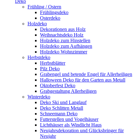
Deko
Frühling / Ostern
Frühlingsdeko
Osterdeko
Holzdeko
Dekorationen aus Holz
Weihnachtsdeko Holz
Holzdeko zum Hinstellen
Holzdeko zum Aufhängen
Holzdeko Wohnzimmer
Herbstdeko
Herbstblätter
Pilz Deko
Grabengel und betende Engel für Allerheiligen
Halloween Deko für den Garten aus Metall
Oktoberfest Deko
Grabgestaltung Allerheiligen
Winterdeko
Deko Ski und Langlauf
Deko Schlitten Metall
Schneemann Deko
Futterstellen und Vogelhäuser
Lichthäuser als Windlicht Haus
Neujahrsdekoration und Glücksbringer für
Neujahr