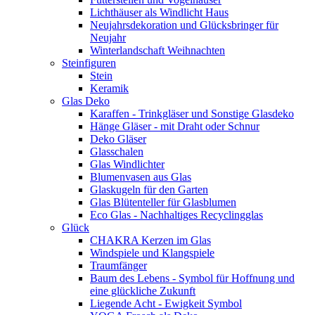
Lichthäuser als Windlicht Haus
Neujahrsdekoration und Glücksbringer für
Neujahr
Winterlandschaft Weihnachten
Steinfiguren
Stein
Keramik
Glas Deko
Karaffen - Trinkgläser und Sonstige Glasdeko
Hänge Gläser - mit Draht oder Schnur
Deko Gläser
Glasschalen
Glas Windlichter
Blumenvasen aus Glas
Glaskugeln für den Garten
Glas Blütenteller für Glasblumen
Eco Glas - Nachhaltiges Recyclingglas
Glück
CHAKRA Kerzen im Glas
Windspiele und Klangspiele
Traumfänger
Baum des Lebens - Symbol für Hoffnung und
eine glückliche Zukunft
Liegende Acht - Ewigkeit Symbol