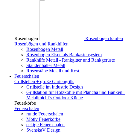
Rosenbogen
Rosenbogen kaufen
Rosenbögen und Rankhilfen
Rosenbogen Metall
Rosenbogen Eisen als Baukastensystem
Rankhilfe Metall - Rankgitter und Rankgerüste
Staudenhalter Metall
Rosenstäbe Metall und Rost
Feuerschalen
Grillstellen + große Gartengrills
Grillstelle im Industrie Design
Grillstation für Holzkohle mit Plancha und Bänken -
Metallmichl´s Outdoor Küche
Feuerkörbe
Feuerschalen
runde Feuerschalen
Motiv Feuerkörbe
eckige Feuerschalen
SvenskaV Design