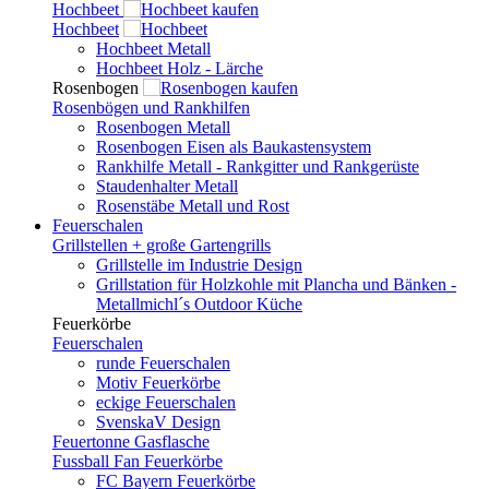
Hochbeet
Hochbeet
Hochbeet Metall
Hochbeet Holz - Lärche
Rosenbogen
Rosenbögen und Rankhilfen
Rosenbogen Metall
Rosenbogen Eisen als Baukastensystem
Rankhilfe Metall - Rankgitter und Rankgerüste
Staudenhalter Metall
Rosenstäbe Metall und Rost
Feuerschalen
Grillstellen + große Gartengrills
Grillstelle im Industrie Design
Grillstation für Holzkohle mit Plancha und Bänken -
Metallmichl´s Outdoor Küche
Feuerkörbe
Feuerschalen
runde Feuerschalen
Motiv Feuerkörbe
eckige Feuerschalen
SvenskaV Design
Feuertonne Gasflasche
Fussball Fan Feuerkörbe
FC Bayern Feuerkörbe