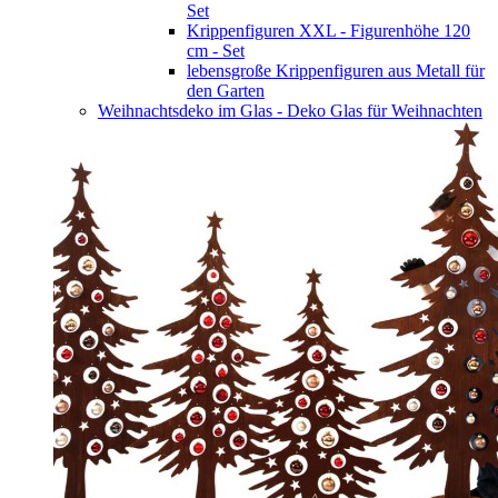
Set
Krippenfiguren XXL - Figurenhöhe 120
cm - Set
lebensgroße Krippenfiguren aus Metall für
den Garten
Weihnachtsdeko im Glas - Deko Glas für Weihnachten