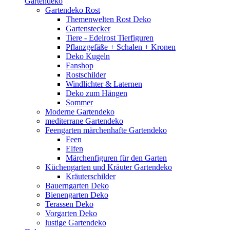
Gartendeko
Gartendeko Rost
Themenwelten Rost Deko
Gartenstecker
Tiere - Edelrost Tierfiguren
Pflanzgefäße + Schalen + Kronen
Deko Kugeln
Fanshop
Rostschilder
Windlichter & Laternen
Deko zum Hängen
Sommer
Moderne Gartendeko
mediterrane Gartendeko
Feengarten märchenhafte Gartendeko
Feen
Elfen
Märchenfiguren für den Garten
Küchengarten und Kräuter Gartendeko
Kräuterschilder
Bauerngarten Deko
Bienengarten Deko
Terassen Deko
Vorgarten Deko
lustige Gartendeko