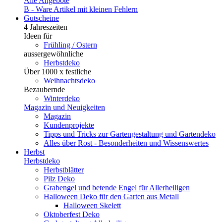
Alle Angebote
B - Ware
Artikel mit kleinen Fehlern
Gutscheine
4 Jahreszeiten
Ideen für
Frühling / Ostern
aussergewöhnliche
Herbstdeko
Über 1000 x festliche
Weihnachtsdeko
Bezaubernde
Winterdeko
Magazin und Neuigkeiten
Magazin
Kundenprojekte
Tipps und Tricks zur Gartengestaltung und Gartendeko
Alles über Rost - Besonderheiten und Wissenswertes
Herbst
Herbstdeko
Herbstblätter
Pilz Deko
Grabengel und betende Engel für Allerheiligen
Halloween Deko für den Garten aus Metall
Halloween Skelett
Oktoberfest Deko