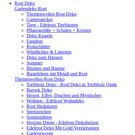
Rost Deko
Gartendeko Rost
Themenwelten Rost Deko
Gartenstecker
Tiere - Edelrost Tierfiguren
Pflanzgefäße + Schalen + Kronen
Deko Kugeln
Fanshop
Rostschilder
Windlichter & Laternen
Deko zum Hängen
Sommer
Blumen und Bäume
Bastelideen mit Metall und Rost
Themenwelten Rost Deko
Treibholz Deko - Rost Deko in Treibholz Optik
Barock Deko
Hexen, Elfen, Drachen und Mystisches
Wohnen - Edelrost Wohndeko
Rost Skulpturen
Sternzeichen
Sonnenuhren
Herzige Dinge - Edelrost Dekoherzen
Edelrost Deko Mit Gold Verzierungen
Gartenzwerge