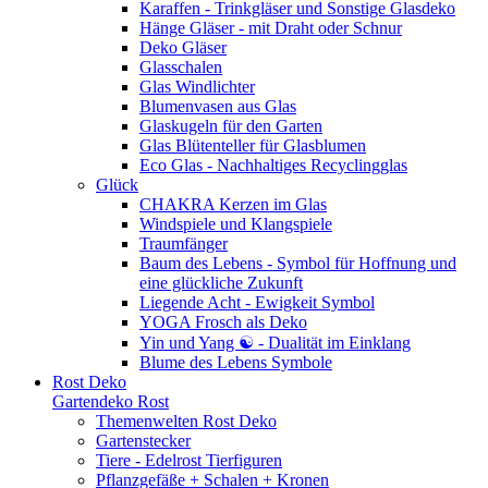
Karaffen - Trinkgläser und Sonstige Glasdeko
Hänge Gläser - mit Draht oder Schnur
Deko Gläser
Glasschalen
Glas Windlichter
Blumenvasen aus Glas
Glaskugeln für den Garten
Glas Blütenteller für Glasblumen
Eco Glas - Nachhaltiges Recyclingglas
Glück
CHAKRA Kerzen im Glas
Windspiele und Klangspiele
Traumfänger
Baum des Lebens - Symbol für Hoffnung und
eine glückliche Zukunft
Liegende Acht - Ewigkeit Symbol
YOGA Frosch als Deko
Yin und Yang ☯ - Dualität im Einklang
Blume des Lebens Symbole
Rost Deko
Gartendeko Rost
Themenwelten Rost Deko
Gartenstecker
Tiere - Edelrost Tierfiguren
Pflanzgefäße + Schalen + Kronen