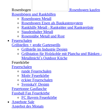
Rosenbogen
Rosenbogen kaufen
Rosenbögen und Rankhilfen
Rosenbogen Metall
Rosenbogen Eisen als Baukastensystem
Rankhilfe Metall - Rankgitter und Rankgerüste
Staudenhalter Metall
Rosenstäbe Metall und Rost
Feuerschalen
Grillstellen + große Gartengrills
Grillstelle im Industrie Design
Grillstation für Holzkohle mit Plancha und Bänken -
Metallmichl´s Outdoor Küche
Feuerkörbe
Feuerschalen
runde Feuerschalen
Motiv Feuerkörbe
eckige Feuerschalen
SvenskaV Design
Feuertonne Gasflasche
Fussball Fan Feuerkörbe
FC Bayern Feuerkörbe
Angebote
Sale
Angebot des Monats