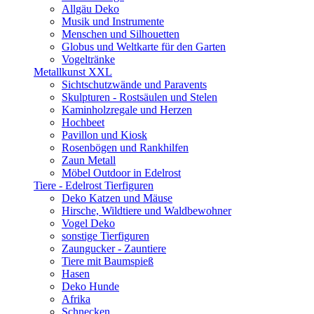
Allgäu Deko
Musik und Instrumente
Menschen und Silhouetten
Globus und Weltkarte für den Garten
Vogeltränke
Metallkunst XXL
Sichtschutzwände und Paravents
Skulpturen - Rostsäulen und Stelen
Kaminholzregale und Herzen
Hochbeet
Pavillon und Kiosk
Rosenbögen und Rankhilfen
Zaun Metall
Möbel Outdoor in Edelrost
Tiere - Edelrost Tierfiguren
Deko Katzen und Mäuse
Hirsche, Wildtiere und Waldbewohner
Vogel Deko
sonstige Tierfiguren
Zaungucker - Zauntiere
Tiere mit Baumspieß
Hasen
Deko Hunde
Afrika
Schnecken