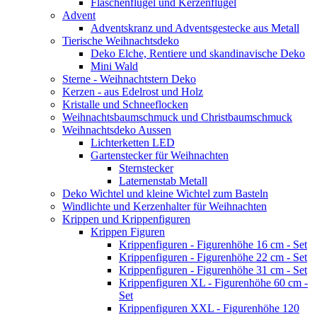
Flaschenflügel und Kerzenflügel
Advent
Adventskranz und Adventsgestecke aus Metall
Tierische Weihnachtsdeko
Deko Elche, Rentiere und skandinavische Deko
Mini Wald
Sterne - Weihnachtstern Deko
Kerzen - aus Edelrost und Holz
Kristalle und Schneeflocken
Weihnachtsbaumschmuck und Christbaumschmuck
Weihnachtsdeko Aussen
Lichterketten LED
Gartenstecker für Weihnachten
Sternstecker
Laternenstab Metall
Deko Wichtel und kleine Wichtel zum Basteln
Windlichte und Kerzenhalter für Weihnachten
Krippen und Krippenfiguren
Krippen Figuren
Krippenfiguren - Figurenhöhe 16 cm - Set
Krippenfiguren - Figurenhöhe 22 cm - Set
Krippenfiguren - Figurenhöhe 31 cm - Set
Krippenfiguren XL - Figurenhöhe 60 cm -
Set
Krippenfiguren XXL - Figurenhöhe 120