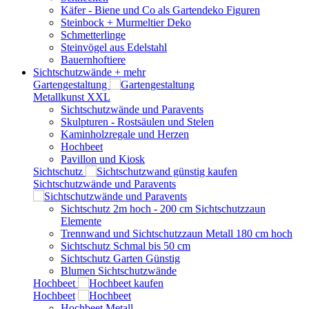
Käfer - Biene und Co als Gartendeko Figuren
Steinbock + Murmeltier Deko
Schmetterlinge
Steinvögel aus Edelstahl
Bauernhoftiere
Sichtschutzwände
+ mehr
Gartengestaltung
Metallkunst XXL
Sichtschutzwände und Paravents
Skulpturen - Rostsäulen und Stelen
Kaminholzregale und Herzen
Hochbeet
Pavillon und Kiosk
Sichtschutz
Sichtschutzwände und Paravents
Sichtschutz 2m hoch - 200 cm Sichtschutzzaun
Elemente
Trennwand und Sichtschutzzaun Metall 180 cm hoch
Sichtschutz Schmal bis 50 cm
Sichtschutz Garten Günstig
Blumen Sichtschutzwände
Hochbeet
Hochbeet
Hochbeet Metall