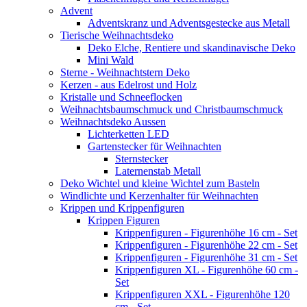
Advent
Adventskranz und Adventsgestecke aus Metall
Tierische Weihnachtsdeko
Deko Elche, Rentiere und skandinavische Deko
Mini Wald
Sterne - Weihnachtstern Deko
Kerzen - aus Edelrost und Holz
Kristalle und Schneeflocken
Weihnachtsbaumschmuck und Christbaumschmuck
Weihnachtsdeko Aussen
Lichterketten LED
Gartenstecker für Weihnachten
Sternstecker
Laternenstab Metall
Deko Wichtel und kleine Wichtel zum Basteln
Windlichte und Kerzenhalter für Weihnachten
Krippen und Krippenfiguren
Krippen Figuren
Krippenfiguren - Figurenhöhe 16 cm - Set
Krippenfiguren - Figurenhöhe 22 cm - Set
Krippenfiguren - Figurenhöhe 31 cm - Set
Krippenfiguren XL - Figurenhöhe 60 cm -
Set
Krippenfiguren XXL - Figurenhöhe 120
cm - Set