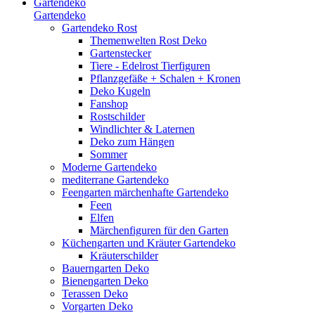
Gartendeko
Gartendeko
Gartendeko Rost
Themenwelten Rost Deko
Gartenstecker
Tiere - Edelrost Tierfiguren
Pflanzgefäße + Schalen + Kronen
Deko Kugeln
Fanshop
Rostschilder
Windlichter & Laternen
Deko zum Hängen
Sommer
Moderne Gartendeko
mediterrane Gartendeko
Feengarten märchenhafte Gartendeko
Feen
Elfen
Märchenfiguren für den Garten
Küchengarten und Kräuter Gartendeko
Kräuterschilder
Bauerngarten Deko
Bienengarten Deko
Terassen Deko
Vorgarten Deko