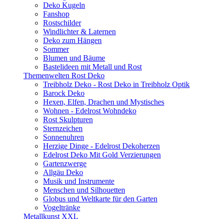
Deko Kugeln
Fanshop
Rostschilder
Windlichter & Laternen
Deko zum Hängen
Sommer
Blumen und Bäume
Bastelideen mit Metall und Rost
Themenwelten Rost Deko
Treibholz Deko - Rost Deko in Treibholz Optik
Barock Deko
Hexen, Elfen, Drachen und Mystisches
Wohnen - Edelrost Wohndeko
Rost Skulpturen
Sternzeichen
Sonnenuhren
Herzige Dinge - Edelrost Dekoherzen
Edelrost Deko Mit Gold Verzierungen
Gartenzwerge
Allgäu Deko
Musik und Instrumente
Menschen und Silhouetten
Globus und Weltkarte für den Garten
Vogeltränke
Metallkunst XXL