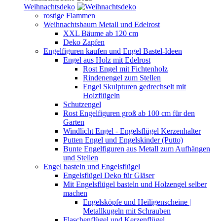
Weihnachtsdeko
rostige Flammen
Weihnachtsbaum Metall und Edelrost
XXL Bäume ab 120 cm
Deko Zapfen
Engelfiguren kaufen und Engel Bastel-Ideen
Engel aus Holz mit Edelrost
Rost Engel mit Fichtenholz
Rindenengel zum Stellen
Engel Skulpturen gedrechselt mit
Holzflügeln
Schutzengel
Rost Engelfiguren groß ab 100 cm für den
Garten
Windlicht Engel - Engelsflügel Kerzenhalter
Putten Engel und Engelskinder (Putto)
Bunte Engelfiguren aus Metall zum Aufhängen
und Stellen
Engel basteln und Engelsflügel
Engelsflügel Deko für Gläser
Mit Engelsflügel basteln und Holzengel selber
machen
Engelsköpfe und Heiligenscheine |
Metallkugeln mit Schrauben
Flaschenflügel und Kerzenflügel