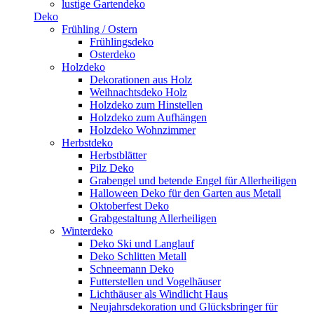
lustige Gartendeko
Deko
Frühling / Ostern
Frühlingsdeko
Osterdeko
Holzdeko
Dekorationen aus Holz
Weihnachtsdeko Holz
Holzdeko zum Hinstellen
Holzdeko zum Aufhängen
Holzdeko Wohnzimmer
Herbstdeko
Herbstblätter
Pilz Deko
Grabengel und betende Engel für Allerheiligen
Halloween Deko für den Garten aus Metall
Oktoberfest Deko
Grabgestaltung Allerheiligen
Winterdeko
Deko Ski und Langlauf
Deko Schlitten Metall
Schneemann Deko
Futterstellen und Vogelhäuser
Lichthäuser als Windlicht Haus
Neujahrsdekoration und Glücksbringer für