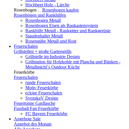
Hochbeet Holz - Lärche
Rosenbogen
Rosenbögen und Rankhilfen
Rosenbogen Metall
Rosenbogen Eisen als Baukastensystem
Rankhilfe Metall - Rankgitter und Rankgerüste
Staudenhalter Metall
Rosenstäbe Metall und Rost
Feuerschalen
Grillstellen + große Gartengrills
Grillstelle im Industrie Design
Grillstation für Holzkohle mit Plancha und Bänken -
Metallmichl´s Outdoor Küche
Feuerkörbe
Feuerschalen
runde Feuerschalen
Motiv Feuerkörbe
eckige Feuerschalen
SvenskaV Design
Feuertonne Gasflasche
Fussball Fan Feuerkörbe
FC Bayern Feuerkörbe
Angebote
Sale
Angebot des Monats