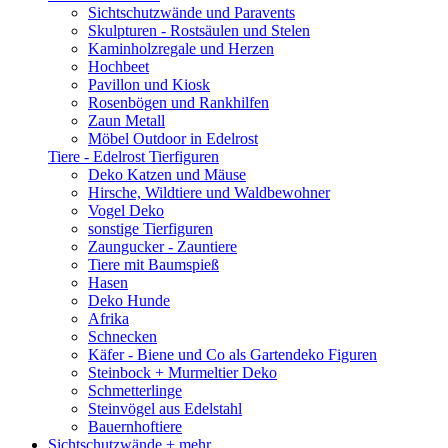
Sichtschutzwände und Paravents
Skulpturen - Rostsäulen und Stelen
Kaminholzregale und Herzen
Hochbeet
Pavillon und Kiosk
Rosenbögen und Rankhilfen
Zaun Metall
Möbel Outdoor in Edelrost
Tiere - Edelrost Tierfiguren
Deko Katzen und Mäuse
Hirsche, Wildtiere und Waldbewohner
Vogel Deko
sonstige Tierfiguren
Zaungucker - Zauntiere
Tiere mit Baumspieß
Hasen
Deko Hunde
Afrika
Schnecken
Käfer - Biene und Co als Gartendeko Figuren
Steinbock + Murmeltier Deko
Schmetterlinge
Steinvögel aus Edelstahl
Bauernhoftiere
Sichtschutzwände
+ mehr