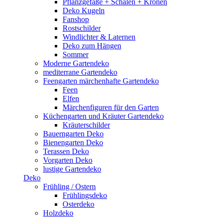
Pflanzgefäße + Schalen + Kronen
Deko Kugeln
Fanshop
Rostschilder
Windlichter & Laternen
Deko zum Hängen
Sommer
Moderne Gartendeko
mediterrane Gartendeko
Feengarten märchenhafte Gartendeko
Feen
Elfen
Märchenfiguren für den Garten
Küchengarten und Kräuter Gartendeko
Kräuterschilder
Bauerngarten Deko
Bienengarten Deko
Terassen Deko
Vorgarten Deko
lustige Gartendeko
Deko
Frühling / Ostern
Frühlingsdeko
Osterdeko
Holzdeko