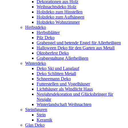
Dekorationen aus Holz
Weihnachtsdeko Holz
Holzdeko zum Hinstellen
Holzdeko zum Aufhängen
Holzdeko Wohnzimmer
Herbstdeko
Herbstblätter
Pilz Deko
Grabengel und betende Engel für Allerheiligen
Halloween Deko für den Garten aus Metall
Oktoberfest Deko
Grabgestaltung Allerheiligen
Winterdeko
Deko Ski und Langlauf
Deko Schlitten Metall
Schneemann Deko
Futterstellen und Vogelhäuser
Lichthäuser als Windlicht Haus
Neujahrsdekoration und Glücksbringer für
Neujahr
Winterlandschaft Weihnachten
Steinfiguren
Stein
Keramik
Glas Deko