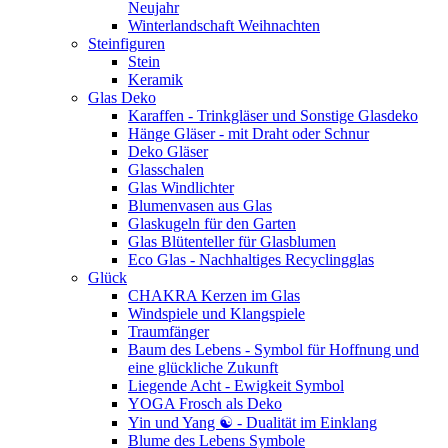
Neujahr
Winterlandschaft Weihnachten
Steinfiguren
Stein
Keramik
Glas Deko
Karaffen - Trinkgläser und Sonstige Glasdeko
Hänge Gläser - mit Draht oder Schnur
Deko Gläser
Glasschalen
Glas Windlichter
Blumenvasen aus Glas
Glaskugeln für den Garten
Glas Blütenteller für Glasblumen
Eco Glas - Nachhaltiges Recyclingglas
Glück
CHAKRA Kerzen im Glas
Windspiele und Klangspiele
Traumfänger
Baum des Lebens - Symbol für Hoffnung und
eine glückliche Zukunft
Liegende Acht - Ewigkeit Symbol
YOGA Frosch als Deko
Yin und Yang ☯ - Dualität im Einklang
Blume des Lebens Symbole