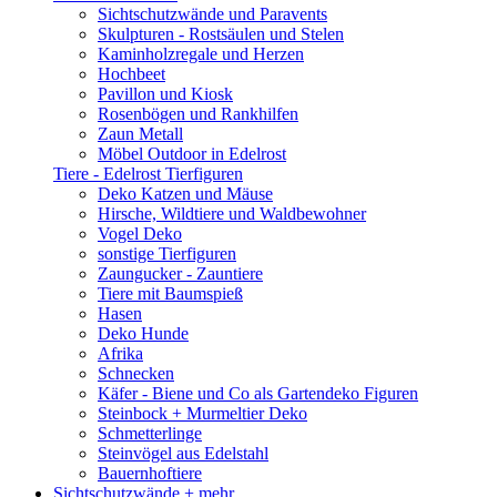
Sichtschutzwände und Paravents
Skulpturen - Rostsäulen und Stelen
Kaminholzregale und Herzen
Hochbeet
Pavillon und Kiosk
Rosenbögen und Rankhilfen
Zaun Metall
Möbel Outdoor in Edelrost
Tiere - Edelrost Tierfiguren
Deko Katzen und Mäuse
Hirsche, Wildtiere und Waldbewohner
Vogel Deko
sonstige Tierfiguren
Zaungucker - Zauntiere
Tiere mit Baumspieß
Hasen
Deko Hunde
Afrika
Schnecken
Käfer - Biene und Co als Gartendeko Figuren
Steinbock + Murmeltier Deko
Schmetterlinge
Steinvögel aus Edelstahl
Bauernhoftiere
Sichtschutzwände
+ mehr