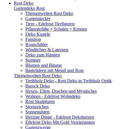
Rost Deko
Gartendeko Rost
Themenwelten Rost Deko
Gartenstecker
Tiere - Edelrost Tierfiguren
Pflanzgefäße + Schalen + Kronen
Deko Kugeln
Fanshop
Rostschilder
Windlichter & Laternen
Deko zum Hängen
Sommer
Blumen und Bäume
Bastelideen mit Metall und Rost
Themenwelten Rost Deko
Treibholz Deko - Rost Deko in Treibholz Optik
Barock Deko
Hexen, Elfen, Drachen und Mystisches
Wohnen - Edelrost Wohndeko
Rost Skulpturen
Sternzeichen
Sonnenuhren
Herzige Dinge - Edelrost Dekoherzen
Edelrost Deko Mit Gold Verzierungen
Gartenzwerge