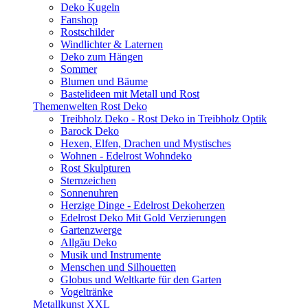
Deko Kugeln
Fanshop
Rostschilder
Windlichter & Laternen
Deko zum Hängen
Sommer
Blumen und Bäume
Bastelideen mit Metall und Rost
Themenwelten Rost Deko
Treibholz Deko - Rost Deko in Treibholz Optik
Barock Deko
Hexen, Elfen, Drachen und Mystisches
Wohnen - Edelrost Wohndeko
Rost Skulpturen
Sternzeichen
Sonnenuhren
Herzige Dinge - Edelrost Dekoherzen
Edelrost Deko Mit Gold Verzierungen
Gartenzwerge
Allgäu Deko
Musik und Instrumente
Menschen und Silhouetten
Globus und Weltkarte für den Garten
Vogeltränke
Metallkunst XXL