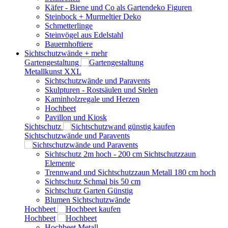
Käfer - Biene und Co als Gartendeko Figuren
Steinbock + Murmeltier Deko
Schmetterlinge
Steinvögel aus Edelstahl
Bauernhoftiere
Sichtschutzwände
+ mehr
Gartengestaltung
Metallkunst XXL
Sichtschutzwände und Paravents
Skulpturen - Rostsäulen und Stelen
Kaminholzregale und Herzen
Hochbeet
Pavillon und Kiosk
Sichtschutz
Sichtschutzwände und Paravents
Sichtschutz 2m hoch - 200 cm Sichtschutzzaun
Elemente
Trennwand und Sichtschutzzaun Metall 180 cm hoch
Sichtschutz Schmal bis 50 cm
Sichtschutz Garten Günstig
Blumen Sichtschutzwände
Hochbeet
Hochbeet
Hochbeet Metall