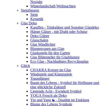
Neujahr
Winterlandschaft Weihnachten
Steinfiguren
Stein
Keramik
Glas Deko
Karaffen - Trinkgläser und Sonstige Glasdeko
Hänge Gläser - mit Draht oder Schnur
Deko Gläser
Glasschalen
Glas Windlichter
Blumenvasen aus Glas
Glaskugeln für den Garten
Glas Blütenteller für Glasblumen
Eco Glas - Nachhaltiges Recyclingglas
Glück
CHAKRA Kerzen im Glas
Windspiele und Klangspiele
Traumfänger
Baum des Lebens - Symbol für Hoffnung und
eine glückliche Zukunft
Liegende Acht - Ewigkeit Symbol
YOGA Frosch als Deko
Yin und Yang ☯ - Dualität im Einklang
Blume des Lebens Symbole