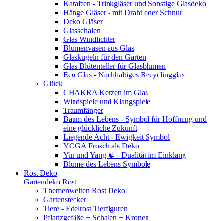
Karaffen - Trinkgläser und Sonstige Glasdeko
Hänge Gläser - mit Draht oder Schnur
Deko Gläser
Glasschalen
Glas Windlichter
Blumenvasen aus Glas
Glaskugeln für den Garten
Glas Blütenteller für Glasblumen
Eco Glas - Nachhaltiges Recyclingglas
Glück
CHAKRA Kerzen im Glas
Windspiele und Klangspiele
Traumfänger
Baum des Lebens - Symbol für Hoffnung und
eine glückliche Zukunft
Liegende Acht - Ewigkeit Symbol
YOGA Frosch als Deko
Yin und Yang ☯ - Dualität im Einklang
Blume des Lebens Symbole
Rost Deko
Gartendeko Rost
Themenwelten Rost Deko
Gartenstecker
Tiere - Edelrost Tierfiguren
Pflanzgefäße + Schalen + Kronen