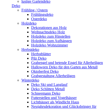
lustige Gartendeko
Deko
Frühling / Ostern
Frühlingsdeko
Osterdeko
Holzdeko
Dekorationen aus Holz
Weihnachtsdeko Holz
Holzdeko zum Hinstellen
Holzdeko zum Aufhängen
Holzdeko Wohnzimmer
Herbstdeko
Herbstblätter
Pilz Deko
Grabengel und betende Engel für Allerheiligen
Halloween Deko für den Garten aus Metall
Oktoberfest Deko
Grabgestaltung Allerheiligen
Winterdeko
Deko Ski und Langlauf
Deko Schlitten Metall
Schneemann Deko
Futterstellen und Vogelhäuser
Lichthäuser als Windlicht Haus
Neujahrsdekoration und Glücksbringer für