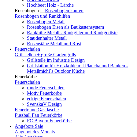
Hochbeet Holz - Lärche
Rosenbogen
Rosenbögen und Rankhilfen
Rosenbogen Metall
Rosenbogen Eisen als Baukastensystem
Rankhilfe Metall - Rankgitter und Rankgerüste
Staudenhalter Metall
Rosenstäbe Metall und Rost
Feuerschalen
Grillstellen + große Gartengrills
Grillstelle im Industrie Design
Grillstation für Holzkohle mit Plancha und Bänken -
Metallmichl´s Outdoor Küche
Feuerkörbe
Feuerschalen
runde Feuerschalen
Motiv Feuerkörbe
eckige Feuerschalen
SvenskaV Design
Feuertonne Gasflasche
Fussball Fan Feuerkörbe
FC Bayern Feuerkörbe
Angebote
Sale
Angebot des Monats