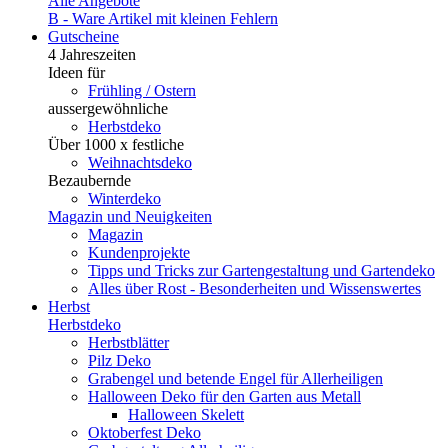
Alle Angebote
B - Ware
Artikel mit kleinen Fehlern
Gutscheine
4 Jahreszeiten
Ideen für
Frühling / Ostern
aussergewöhnliche
Herbstdeko
Über 1000 x festliche
Weihnachtsdeko
Bezaubernde
Winterdeko
Magazin und Neuigkeiten
Magazin
Kundenprojekte
Tipps und Tricks zur Gartengestaltung und Gartendeko
Alles über Rost - Besonderheiten und Wissenswertes
Herbst
Herbstdeko
Herbstblätter
Pilz Deko
Grabengel und betende Engel für Allerheiligen
Halloween Deko für den Garten aus Metall
Halloween Skelett
Oktoberfest Deko