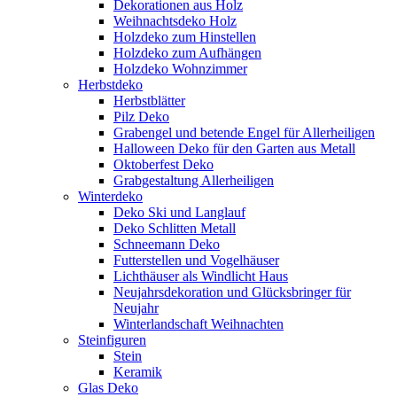
Dekorationen aus Holz
Weihnachtsdeko Holz
Holzdeko zum Hinstellen
Holzdeko zum Aufhängen
Holzdeko Wohnzimmer
Herbstdeko
Herbstblätter
Pilz Deko
Grabengel und betende Engel für Allerheiligen
Halloween Deko für den Garten aus Metall
Oktoberfest Deko
Grabgestaltung Allerheiligen
Winterdeko
Deko Ski und Langlauf
Deko Schlitten Metall
Schneemann Deko
Futterstellen und Vogelhäuser
Lichthäuser als Windlicht Haus
Neujahrsdekoration und Glücksbringer für
Neujahr
Winterlandschaft Weihnachten
Steinfiguren
Stein
Keramik
Glas Deko