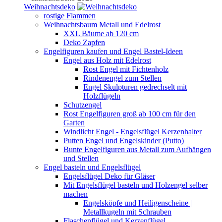
Weihnachtsdeko
rostige Flammen
Weihnachtsbaum Metall und Edelrost
XXL Bäume ab 120 cm
Deko Zapfen
Engelfiguren kaufen und Engel Bastel-Ideen
Engel aus Holz mit Edelrost
Rost Engel mit Fichtenholz
Rindenengel zum Stellen
Engel Skulpturen gedrechselt mit
Holzflügeln
Schutzengel
Rost Engelfiguren groß ab 100 cm für den
Garten
Windlicht Engel - Engelsflügel Kerzenhalter
Putten Engel und Engelskinder (Putto)
Bunte Engelfiguren aus Metall zum Aufhängen
und Stellen
Engel basteln und Engelsflügel
Engelsflügel Deko für Gläser
Mit Engelsflügel basteln und Holzengel selber
machen
Engelsköpfe und Heiligenscheine |
Metallkugeln mit Schrauben
Flaschenflügel und Kerzenflügel