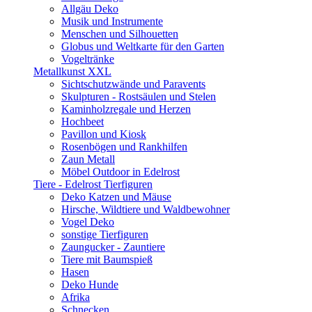
Allgäu Deko
Musik und Instrumente
Menschen und Silhouetten
Globus und Weltkarte für den Garten
Vogeltränke
Metallkunst XXL
Sichtschutzwände und Paravents
Skulpturen - Rostsäulen und Stelen
Kaminholzregale und Herzen
Hochbeet
Pavillon und Kiosk
Rosenbögen und Rankhilfen
Zaun Metall
Möbel Outdoor in Edelrost
Tiere - Edelrost Tierfiguren
Deko Katzen und Mäuse
Hirsche, Wildtiere und Waldbewohner
Vogel Deko
sonstige Tierfiguren
Zaungucker - Zauntiere
Tiere mit Baumspieß
Hasen
Deko Hunde
Afrika
Schnecken