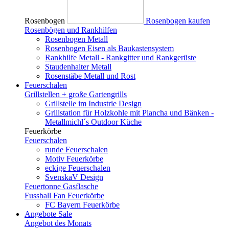
Rosenbogen
Rosenbogen kaufen
Rosenbögen und Rankhilfen
Rosenbogen Metall
Rosenbogen Eisen als Baukastensystem
Rankhilfe Metall - Rankgitter und Rankgerüste
Staudenhalter Metall
Rosenstäbe Metall und Rost
Feuerschalen
Grillstellen + große Gartengrills
Grillstelle im Industrie Design
Grillstation für Holzkohle mit Plancha und Bänken -
Metallmichl´s Outdoor Küche
Feuerkörbe
Feuerschalen
runde Feuerschalen
Motiv Feuerkörbe
eckige Feuerschalen
SvenskaV Design
Feuertonne Gasflasche
Fussball Fan Feuerkörbe
FC Bayern Feuerkörbe
Angebote
Sale
Angebot des Monats