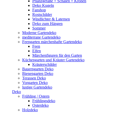
Pflanzgefäße + Schalen + Kronen
Deko Kugeln
Fanshop
Rostschilder
Windlichter & Laternen
Deko zum Hängen
Sommer
Moderne Gartendeko
mediterrane Gartendeko
Feengarten märchenhafte Gartendeko
Feen
Elfen
Märchenfiguren für den Garten
Küchengarten und Kräuter Gartendeko
Kräuterschilder
Bauerngarten Deko
Bienengarten Deko
Terassen Deko
Vorgarten Deko
lustige Gartendeko
Deko
Frühling / Ostern
Frühlingsdeko
Osterdeko
Holzdeko