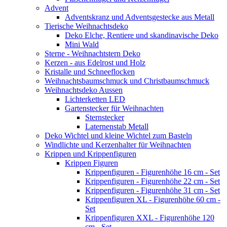
Advent
Adventskranz und Adventsgestecke aus Metall
Tierische Weihnachtsdeko
Deko Elche, Rentiere und skandinavische Deko
Mini Wald
Sterne - Weihnachtstern Deko
Kerzen - aus Edelrost und Holz
Kristalle und Schneeflocken
Weihnachtsbaumschmuck und Christbaumschmuck
Weihnachtsdeko Aussen
Lichterketten LED
Gartenstecker für Weihnachten
Sternstecker
Laternenstab Metall
Deko Wichtel und kleine Wichtel zum Basteln
Windlichte und Kerzenhalter für Weihnachten
Krippen und Krippenfiguren
Krippen Figuren
Krippenfiguren - Figurenhöhe 16 cm - Set
Krippenfiguren - Figurenhöhe 22 cm - Set
Krippenfiguren - Figurenhöhe 31 cm - Set
Krippenfiguren XL - Figurenhöhe 60 cm -
Set
Krippenfiguren XXL - Figurenhöhe 120
cm - Set