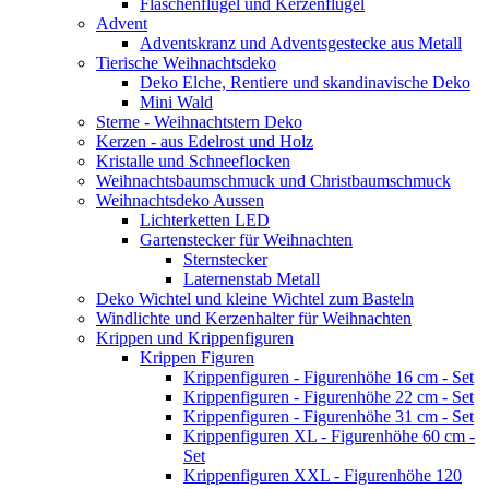
Flaschenflügel und Kerzenflügel
Advent
Adventskranz und Adventsgestecke aus Metall
Tierische Weihnachtsdeko
Deko Elche, Rentiere und skandinavische Deko
Mini Wald
Sterne - Weihnachtstern Deko
Kerzen - aus Edelrost und Holz
Kristalle und Schneeflocken
Weihnachtsbaumschmuck und Christbaumschmuck
Weihnachtsdeko Aussen
Lichterketten LED
Gartenstecker für Weihnachten
Sternstecker
Laternenstab Metall
Deko Wichtel und kleine Wichtel zum Basteln
Windlichte und Kerzenhalter für Weihnachten
Krippen und Krippenfiguren
Krippen Figuren
Krippenfiguren - Figurenhöhe 16 cm - Set
Krippenfiguren - Figurenhöhe 22 cm - Set
Krippenfiguren - Figurenhöhe 31 cm - Set
Krippenfiguren XL - Figurenhöhe 60 cm -
Set
Krippenfiguren XXL - Figurenhöhe 120