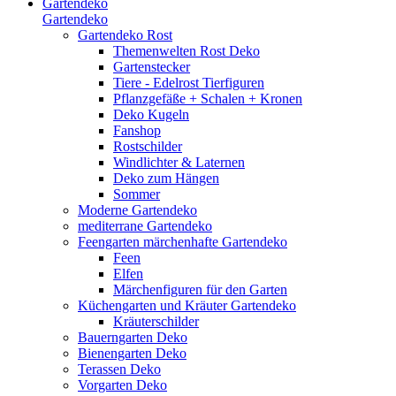
Gartendeko
Gartendeko
Gartendeko Rost
Themenwelten Rost Deko
Gartenstecker
Tiere - Edelrost Tierfiguren
Pflanzgefäße + Schalen + Kronen
Deko Kugeln
Fanshop
Rostschilder
Windlichter & Laternen
Deko zum Hängen
Sommer
Moderne Gartendeko
mediterrane Gartendeko
Feengarten märchenhafte Gartendeko
Feen
Elfen
Märchenfiguren für den Garten
Küchengarten und Kräuter Gartendeko
Kräuterschilder
Bauerngarten Deko
Bienengarten Deko
Terassen Deko
Vorgarten Deko