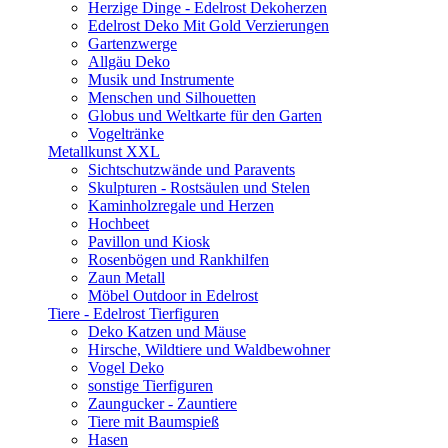
Herzige Dinge - Edelrost Dekoherzen
Edelrost Deko Mit Gold Verzierungen
Gartenzwerge
Allgäu Deko
Musik und Instrumente
Menschen und Silhouetten
Globus und Weltkarte für den Garten
Vogeltränke
Metallkunst XXL
Sichtschutzwände und Paravents
Skulpturen - Rostsäulen und Stelen
Kaminholzregale und Herzen
Hochbeet
Pavillon und Kiosk
Rosenbögen und Rankhilfen
Zaun Metall
Möbel Outdoor in Edelrost
Tiere - Edelrost Tierfiguren
Deko Katzen und Mäuse
Hirsche, Wildtiere und Waldbewohner
Vogel Deko
sonstige Tierfiguren
Zaungucker - Zauntiere
Tiere mit Baumspieß
Hasen