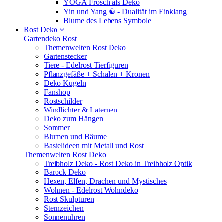
YOGA Frosch als Deko
Yin und Yang ☯ - Dualität im Einklang
Blume des Lebens Symbole
Rost Deko
Gartendeko Rost
Themenwelten Rost Deko
Gartenstecker
Tiere - Edelrost Tierfiguren
Pflanzgefäße + Schalen + Kronen
Deko Kugeln
Fanshop
Rostschilder
Windlichter & Laternen
Deko zum Hängen
Sommer
Blumen und Bäume
Bastelideen mit Metall und Rost
Themenwelten Rost Deko
Treibholz Deko - Rost Deko in Treibholz Optik
Barock Deko
Hexen, Elfen, Drachen und Mystisches
Wohnen - Edelrost Wohndeko
Rost Skulpturen
Sternzeichen
Sonnenuhren