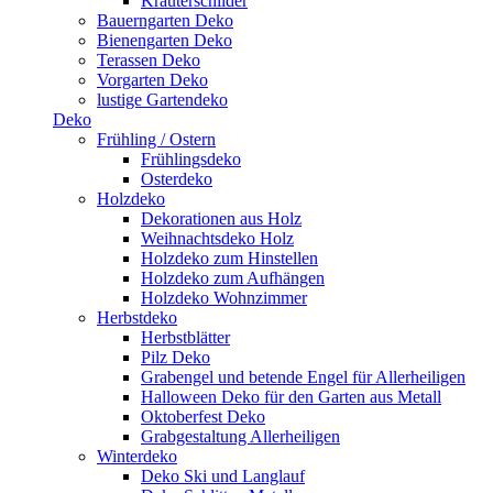
Kräuterschilder
Bauerngarten Deko
Bienengarten Deko
Terassen Deko
Vorgarten Deko
lustige Gartendeko
Deko
Frühling / Ostern
Frühlingsdeko
Osterdeko
Holzdeko
Dekorationen aus Holz
Weihnachtsdeko Holz
Holzdeko zum Hinstellen
Holzdeko zum Aufhängen
Holzdeko Wohnzimmer
Herbstdeko
Herbstblätter
Pilz Deko
Grabengel und betende Engel für Allerheiligen
Halloween Deko für den Garten aus Metall
Oktoberfest Deko
Grabgestaltung Allerheiligen
Winterdeko
Deko Ski und Langlauf