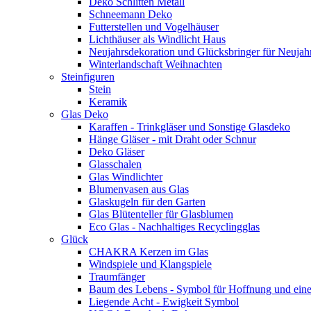
Deko Schlitten Metall
Schneemann Deko
Futterstellen und Vogelhäuser
Lichthäuser als Windlicht Haus
Neujahrsdekoration und Glücksbringer für Neujah
Winterlandschaft Weihnachten
Steinfiguren
Stein
Keramik
Glas Deko
Karaffen - Trinkgläser und Sonstige Glasdeko
Hänge Gläser - mit Draht oder Schnur
Deko Gläser
Glasschalen
Glas Windlichter
Blumenvasen aus Glas
Glaskugeln für den Garten
Glas Blütenteller für Glasblumen
Eco Glas - Nachhaltiges Recyclingglas
Glück
CHAKRA Kerzen im Glas
Windspiele und Klangspiele
Traumfänger
Baum des Lebens - Symbol für Hoffnung und eine
Liegende Acht - Ewigkeit Symbol