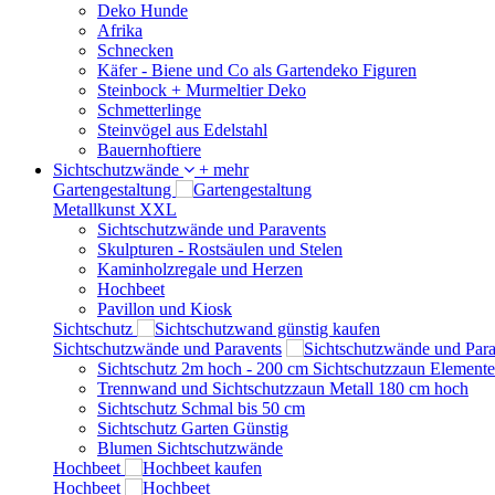
Deko Hunde
Afrika
Schnecken
Käfer - Biene und Co als Gartendeko Figuren
Steinbock + Murmeltier Deko
Schmetterlinge
Steinvögel aus Edelstahl
Bauernhoftiere
Sichtschutzwände
+ mehr
Gartengestaltung
Metallkunst XXL
Sichtschutzwände und Paravents
Skulpturen - Rostsäulen und Stelen
Kaminholzregale und Herzen
Hochbeet
Pavillon und Kiosk
Sichtschutz
Sichtschutzwände und Paravents
Sichtschutz 2m hoch - 200 cm Sichtschutzzaun Elemente
Trennwand und Sichtschutzzaun Metall 180 cm hoch
Sichtschutz Schmal bis 50 cm
Sichtschutz Garten Günstig
Blumen Sichtschutzwände
Hochbeet
Hochbeet