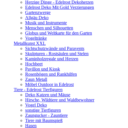
Herzige Dinge - Edelrost Dekoherzen
Edelrost Deko Mit Gold Verzierungen
Gartenzwerge
Allgäu Deko
Musik und Instrumente
Menschen und Silhouetten
Globus und Weltkarte für den Garten
Vogeltränke
Metallkunst XXL
Sichtschutzwände und Paravents
Skulpturen - Rostsäulen und Stelen
Kaminholzregale und Herzen
Hochbeet
Pavillon und Kiosk
Rosenbögen und Rankhilfen
Zaun Metall
Möbel Outdoor in Edelrost
Tiere - Edelrost Tierfiguren
Deko Katzen und Mäuse
Hirsche, Wildtiere und Waldbewohner
Vogel Deko
sonstige Tierfiguren
Zaungucker - Zauntiere
Tiere mit Baumspieß
Hasen