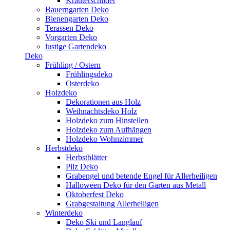
Kräuterschilder
Bauerngarten Deko
Bienengarten Deko
Terassen Deko
Vorgarten Deko
lustige Gartendeko
Deko
Frühling / Ostern
Frühlingsdeko
Osterdeko
Holzdeko
Dekorationen aus Holz
Weihnachtsdeko Holz
Holzdeko zum Hinstellen
Holzdeko zum Aufhängen
Holzdeko Wohnzimmer
Herbstdeko
Herbstblätter
Pilz Deko
Grabengel und betende Engel für Allerheiligen
Halloween Deko für den Garten aus Metall
Oktoberfest Deko
Grabgestaltung Allerheiligen
Winterdeko
Deko Ski und Langlauf