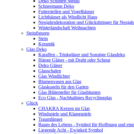
Deko Schlitten Metall
Schneemann Deko
Futterstellen und Vogelhäuser
Lichthäuser als Windlicht Haus
Neujahrsdekoration und Glücksbringer für Neujah
Winterlandschaft Weihnachten
Steinfiguren
Stein
Keramik
Glas Deko
Karaffen - Trinkgläser und Sonstige Glasdeko
Hänge Gläser - mit Draht oder Schnur
Deko Gläser
Glasschalen
Glas Windlichter
Blumenvasen aus Glas
Glaskugeln für den Garten
Glas Blütenteller für Glasblumen
Eco Glas - Nachhaltiges Recyclingglas
Glück
CHAKRA Kerzen im Glas
Windspiele und Klangspiele
Traumfänger
Baum des Lebens - Symbol für Hoffnung und eine
Liegende Acht - Ewigkeit Symbol