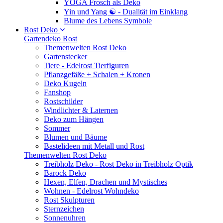
YOGA Frosch als Deko
Yin und Yang ☯ - Dualität im Einklang
Blume des Lebens Symbole
Rost Deko
Gartendeko Rost
Themenwelten Rost Deko
Gartenstecker
Tiere - Edelrost Tierfiguren
Pflanzgefäße + Schalen + Kronen
Deko Kugeln
Fanshop
Rostschilder
Windlichter & Laternen
Deko zum Hängen
Sommer
Blumen und Bäume
Bastelideen mit Metall und Rost
Themenwelten Rost Deko
Treibholz Deko - Rost Deko in Treibholz Optik
Barock Deko
Hexen, Elfen, Drachen und Mystisches
Wohnen - Edelrost Wohndeko
Rost Skulpturen
Sternzeichen
Sonnenuhren