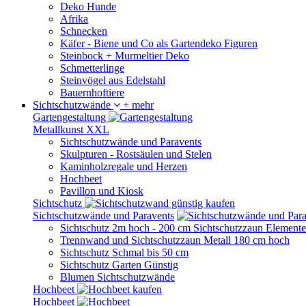
Deko Hunde
Afrika
Schnecken
Käfer - Biene und Co als Gartendeko Figuren
Steinbock + Murmeltier Deko
Schmetterlinge
Steinvögel aus Edelstahl
Bauernhoftiere
Sichtschutzwände
+ mehr
Gartengestaltung
Metallkunst XXL
Sichtschutzwände und Paravents
Skulpturen - Rostsäulen und Stelen
Kaminholzregale und Herzen
Hochbeet
Pavillon und Kiosk
Sichtschutz
Sichtschutzwände und Paravents
Sichtschutz 2m hoch - 200 cm Sichtschutzzaun Elemente
Trennwand und Sichtschutzzaun Metall 180 cm hoch
Sichtschutz Schmal bis 50 cm
Sichtschutz Garten Günstig
Blumen Sichtschutzwände
Hochbeet
Hochbeet