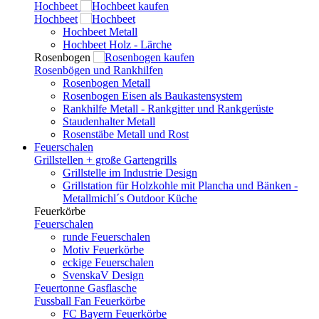
Hochbeet
Hochbeet
Hochbeet Metall
Hochbeet Holz - Lärche
Rosenbogen
Rosenbögen und Rankhilfen
Rosenbogen Metall
Rosenbogen Eisen als Baukastensystem
Rankhilfe Metall - Rankgitter und Rankgerüste
Staudenhalter Metall
Rosenstäbe Metall und Rost
Feuerschalen
Grillstellen + große Gartengrills
Grillstelle im Industrie Design
Grillstation für Holzkohle mit Plancha und Bänken -
Metallmichl´s Outdoor Küche
Feuerkörbe
Feuerschalen
runde Feuerschalen
Motiv Feuerkörbe
eckige Feuerschalen
SvenskaV Design
Feuertonne Gasflasche
Fussball Fan Feuerkörbe
FC Bayern Feuerkörbe