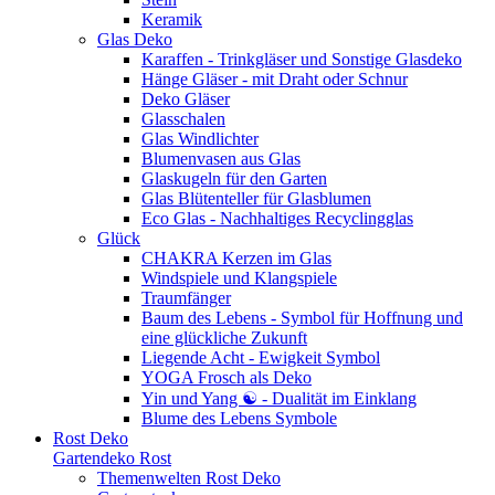
Keramik
Glas Deko
Karaffen - Trinkgläser und Sonstige Glasdeko
Hänge Gläser - mit Draht oder Schnur
Deko Gläser
Glasschalen
Glas Windlichter
Blumenvasen aus Glas
Glaskugeln für den Garten
Glas Blütenteller für Glasblumen
Eco Glas - Nachhaltiges Recyclingglas
Glück
CHAKRA Kerzen im Glas
Windspiele und Klangspiele
Traumfänger
Baum des Lebens - Symbol für Hoffnung und
eine glückliche Zukunft
Liegende Acht - Ewigkeit Symbol
YOGA Frosch als Deko
Yin und Yang ☯ - Dualität im Einklang
Blume des Lebens Symbole
Rost Deko
Gartendeko Rost
Themenwelten Rost Deko