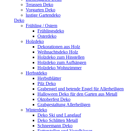
Terassen Deko
Vorgarten Deko
lustige Gartendeko
Deko
Frühling / Ostern
Frühlingsdeko
Osterdeko
Holzdeko
Dekorationen aus Holz
Weihnachtsdeko Holz
Holzdeko zum Hinstellen
Holzdeko zum Aufhängen
Holzdeko Wohnzimmer
Herbstdeko
Herbstblätter
Pilz Deko
Grabengel und betende Engel für Allerheiligen
Halloween Deko für den Garten aus Metall
Oktoberfest Deko
Grabgestaltung Allerheiligen
Winterdeko
Deko Ski und Langlauf
Deko Schlitten Metall
Schneemann Deko
Futterstellen und Vogelhäuser