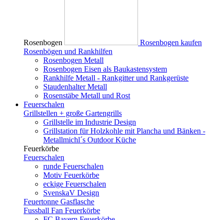
Rosenbogen
Rosenbogen kaufen
Rosenbögen und Rankhilfen
Rosenbogen Metall
Rosenbogen Eisen als Baukastensystem
Rankhilfe Metall - Rankgitter und Rankgerüste
Staudenhalter Metall
Rosenstäbe Metall und Rost
Feuerschalen
Grillstellen + große Gartengrills
Grillstelle im Industrie Design
Grillstation für Holzkohle mit Plancha und Bänken -
Metallmichl´s Outdoor Küche
Feuerkörbe
Feuerschalen
runde Feuerschalen
Motiv Feuerkörbe
eckige Feuerschalen
SvenskaV Design
Feuertonne Gasflasche
Fussball Fan Feuerkörbe
FC Bayern Feuerkörbe