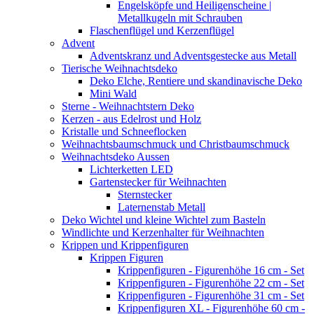
Engelsköpfe und Heiligenscheine |
Metallkugeln mit Schrauben
Flaschenflügel und Kerzenflügel
Advent
Adventskranz und Adventsgestecke aus Metall
Tierische Weihnachtsdeko
Deko Elche, Rentiere und skandinavische Deko
Mini Wald
Sterne - Weihnachtstern Deko
Kerzen - aus Edelrost und Holz
Kristalle und Schneeflocken
Weihnachtsbaumschmuck und Christbaumschmuck
Weihnachtsdeko Aussen
Lichterketten LED
Gartenstecker für Weihnachten
Sternstecker
Laternenstab Metall
Deko Wichtel und kleine Wichtel zum Basteln
Windlichte und Kerzenhalter für Weihnachten
Krippen und Krippenfiguren
Krippen Figuren
Krippenfiguren - Figurenhöhe 16 cm - Set
Krippenfiguren - Figurenhöhe 22 cm - Set
Krippenfiguren - Figurenhöhe 31 cm - Set
Krippenfiguren XL - Figurenhöhe 60 cm -