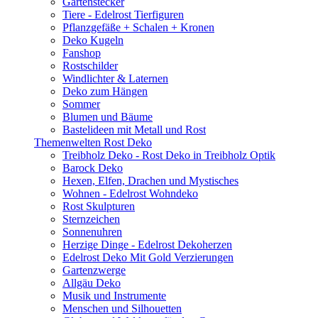
Gartenstecker
Tiere - Edelrost Tierfiguren
Pflanzgefäße + Schalen + Kronen
Deko Kugeln
Fanshop
Rostschilder
Windlichter & Laternen
Deko zum Hängen
Sommer
Blumen und Bäume
Bastelideen mit Metall und Rost
Themenwelten Rost Deko
Treibholz Deko - Rost Deko in Treibholz Optik
Barock Deko
Hexen, Elfen, Drachen und Mystisches
Wohnen - Edelrost Wohndeko
Rost Skulpturen
Sternzeichen
Sonnenuhren
Herzige Dinge - Edelrost Dekoherzen
Edelrost Deko Mit Gold Verzierungen
Gartenzwerge
Allgäu Deko
Musik und Instrumente
Menschen und Silhouetten