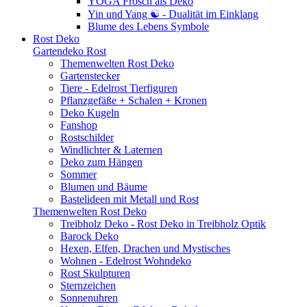
YOGA Frosch als Deko
Yin und Yang ☯ - Dualität im Einklang
Blume des Lebens Symbole
Rost Deko
Gartendeko Rost
Themenwelten Rost Deko
Gartenstecker
Tiere - Edelrost Tierfiguren
Pflanzgefäße + Schalen + Kronen
Deko Kugeln
Fanshop
Rostschilder
Windlichter & Laternen
Deko zum Hängen
Sommer
Blumen und Bäume
Bastelideen mit Metall und Rost
Themenwelten Rost Deko
Treibholz Deko - Rost Deko in Treibholz Optik
Barock Deko
Hexen, Elfen, Drachen und Mystisches
Wohnen - Edelrost Wohndeko
Rost Skulpturen
Sternzeichen
Sonnenuhren