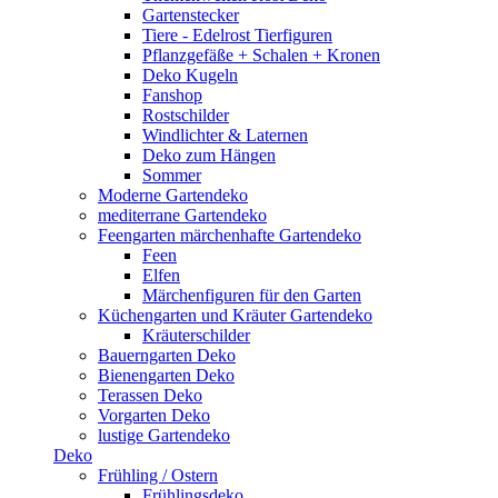
Gartenstecker
Tiere - Edelrost Tierfiguren
Pflanzgefäße + Schalen + Kronen
Deko Kugeln
Fanshop
Rostschilder
Windlichter & Laternen
Deko zum Hängen
Sommer
Moderne Gartendeko
mediterrane Gartendeko
Feengarten märchenhafte Gartendeko
Feen
Elfen
Märchenfiguren für den Garten
Küchengarten und Kräuter Gartendeko
Kräuterschilder
Bauerngarten Deko
Bienengarten Deko
Terassen Deko
Vorgarten Deko
lustige Gartendeko
Deko
Frühling / Ostern
Frühlingsdeko