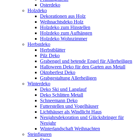
Osterdeko
Holzdeko
Dekorationen aus Holz
Weihnachtsdeko Holz
Holzdeko zum Hinstellen
Holzdeko zum Aufhängen
Holzdeko Wohnzimmer
Herbstdeko
Herbstblätter
Pilz Deko
Grabengel und betende Engel für Allerheiligen
Halloween Deko für den Garten aus Metall
Oktoberfest Deko
Grabgestaltung Allerheiligen
Winterdeko
Deko Ski und Langlauf
Deko Schlitten Metall
Schneemann Deko
Futterstellen und Vogelhäuser
Lichthäuser als Windlicht Haus
Neujahrsdekoration und Glücksbringer für
Neujahr
Winterlandschaft Weihnachten
Steinfiguren
Stein