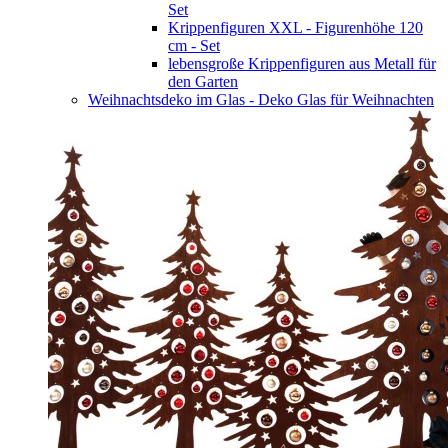
Set
Krippenfiguren XXL - Figurenhöhe 120
cm - Set
lebensgroße Krippenfiguren aus Metall für
den Garten
Weihnachtsdeko im Glas - Deko Glas für Weihnachten