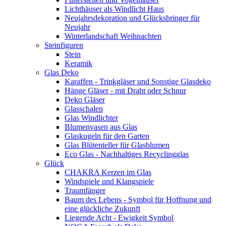
Lichthäuser als Windlicht Haus
Neujahrsdekoration und Glücksbringer für
Neujahr
Winterlandschaft Weihnachten
Steinfiguren
Stein
Keramik
Glas Deko
Karaffen - Trinkgläser und Sonstige Glasdeko
Hänge Gläser - mit Draht oder Schnur
Deko Gläser
Glasschalen
Glas Windlichter
Blumenvasen aus Glas
Glaskugeln für den Garten
Glas Blütenteller für Glasblumen
Eco Glas - Nachhaltiges Recyclingglas
Glück
CHAKRA Kerzen im Glas
Windspiele und Klangspiele
Traumfänger
Baum des Lebens - Symbol für Hoffnung und
eine glückliche Zukunft
Liegende Acht - Ewigkeit Symbol