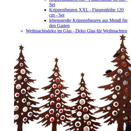
Set
Krippenfiguren XXL - Figurenhöhe 120
cm - Set
lebensgroße Krippenfiguren aus Metall für
den Garten
Weihnachtsdeko im Glas - Deko Glas für Weihnachten