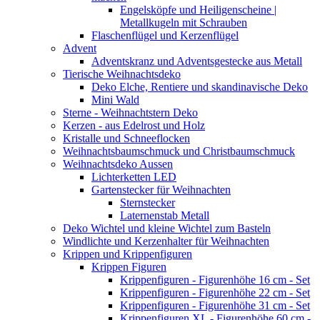
Engelsköpfe und Heiligenscheine |
Metallkugeln mit Schrauben
Flaschenflügel und Kerzenflügel
Advent
Adventskranz und Adventsgestecke aus Metall
Tierische Weihnachtsdeko
Deko Elche, Rentiere und skandinavische Deko
Mini Wald
Sterne - Weihnachtstern Deko
Kerzen - aus Edelrost und Holz
Kristalle und Schneeflocken
Weihnachtsbaumschmuck und Christbaumschmuck
Weihnachtsdeko Aussen
Lichterketten LED
Gartenstecker für Weihnachten
Sternstecker
Laternenstab Metall
Deko Wichtel und kleine Wichtel zum Basteln
Windlichte und Kerzenhalter für Weihnachten
Krippen und Krippenfiguren
Krippen Figuren
Krippenfiguren - Figurenhöhe 16 cm - Set
Krippenfiguren - Figurenhöhe 22 cm - Set
Krippenfiguren - Figurenhöhe 31 cm - Set
Krippenfiguren XL - Figurenhöhe 60 cm -