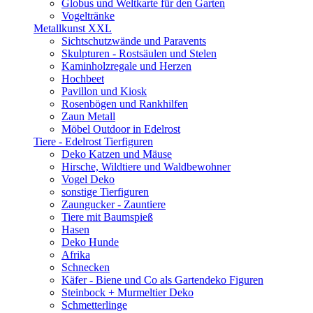
Globus und Weltkarte für den Garten
Vogeltränke
Metallkunst XXL
Sichtschutzwände und Paravents
Skulpturen - Rostsäulen und Stelen
Kaminholzregale und Herzen
Hochbeet
Pavillon und Kiosk
Rosenbögen und Rankhilfen
Zaun Metall
Möbel Outdoor in Edelrost
Tiere - Edelrost Tierfiguren
Deko Katzen und Mäuse
Hirsche, Wildtiere und Waldbewohner
Vogel Deko
sonstige Tierfiguren
Zaungucker - Zauntiere
Tiere mit Baumspieß
Hasen
Deko Hunde
Afrika
Schnecken
Käfer - Biene und Co als Gartendeko Figuren
Steinbock + Murmeltier Deko
Schmetterlinge