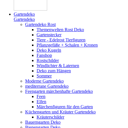
Gartendeko
Gartendeko
Gartendeko Rost
Themenwelten Rost Deko
Gartenstecker
Tiere - Edelrost Tierfiguren
Pflanzgefäße + Schalen + Kronen
Deko Kugeln
Fanshop
Rostschilder
Windlichter & Laternen
Deko zum Hängen
Sommer
Moderne Gartendeko
mediterrane Gartendeko
Feengarten märchenhafte Gartendeko
Feen
Elfen
Märchenfiguren für den Garten
Küchengarten und Kräuter Gartendeko
Kräuterschilder
Bauerngarten Deko
Bienengarten Deko