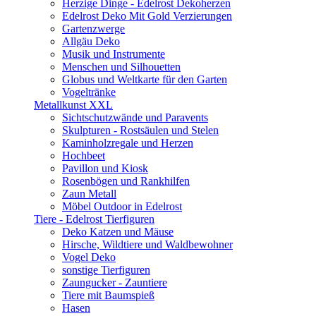
Herzige Dinge - Edelrost Dekoherzen
Edelrost Deko Mit Gold Verzierungen
Gartenzwerge
Allgäu Deko
Musik und Instrumente
Menschen und Silhouetten
Globus und Weltkarte für den Garten
Vogeltränke
Metallkunst XXL
Sichtschutzwände und Paravents
Skulpturen - Rostsäulen und Stelen
Kaminholzregale und Herzen
Hochbeet
Pavillon und Kiosk
Rosenbögen und Rankhilfen
Zaun Metall
Möbel Outdoor in Edelrost
Tiere - Edelrost Tierfiguren
Deko Katzen und Mäuse
Hirsche, Wildtiere und Waldbewohner
Vogel Deko
sonstige Tierfiguren
Zaungucker - Zauntiere
Tiere mit Baumspieß
Hasen