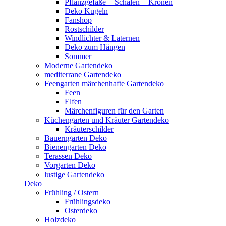
Pflanzgefäße + Schalen + Kronen
Deko Kugeln
Fanshop
Rostschilder
Windlichter & Laternen
Deko zum Hängen
Sommer
Moderne Gartendeko
mediterrane Gartendeko
Feengarten märchenhafte Gartendeko
Feen
Elfen
Märchenfiguren für den Garten
Küchengarten und Kräuter Gartendeko
Kräuterschilder
Bauerngarten Deko
Bienengarten Deko
Terassen Deko
Vorgarten Deko
lustige Gartendeko
Deko
Frühling / Ostern
Frühlingsdeko
Osterdeko
Holzdeko