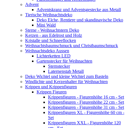
Advent
Adventskranz und Adventsgestecke aus Metall
Tierische Weihnachtsdeko
Deko Elche, Rentiere und skandinavische Deko
Mini Wald
Sterne - Weihnachtstern Deko
Kerzen - aus Edelrost und Holz
Kristalle und Schneeflocken
Weihnachtsbaumschmuck und Christbaumschmuck
Weihnachtsdeko Aussen
Lichterketten LED
Gartenstecker für Weihnachten
Sternstecker
Laternenstab Metall
Deko Wichtel und kleine Wichtel zum Basteln
Windlichte und Kerzenhalter für Weihnachten
Krippen und Krippenfiguren
Krippen Figuren
Krippenfiguren - Figurenhöhe 16 cm - Set
Krippenfiguren - Figurenhöhe 22 cm - Set
Krippenfiguren - Figurenhöhe 31 cm - Set
Krippenfiguren XL - Figurenhöhe 60 cm -
Set
Krippenfiguren XXL - Figurenhöhe 120
cm - Set