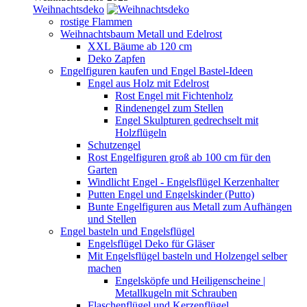
Weihnachtsdeko
rostige Flammen
Weihnachtsbaum Metall und Edelrost
XXL Bäume ab 120 cm
Deko Zapfen
Engelfiguren kaufen und Engel Bastel-Ideen
Engel aus Holz mit Edelrost
Rost Engel mit Fichtenholz
Rindenengel zum Stellen
Engel Skulpturen gedrechselt mit
Holzflügeln
Schutzengel
Rost Engelfiguren groß ab 100 cm für den
Garten
Windlicht Engel - Engelsflügel Kerzenhalter
Putten Engel und Engelskinder (Putto)
Bunte Engelfiguren aus Metall zum Aufhängen
und Stellen
Engel basteln und Engelsflügel
Engelsflügel Deko für Gläser
Mit Engelsflügel basteln und Holzengel selber
machen
Engelsköpfe und Heiligenscheine |
Metallkugeln mit Schrauben
Flaschenflügel und Kerzenflügel