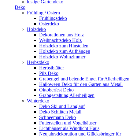
lustige Gartendeko
Deko
Frühling / Ostern
Frühlingsdeko
Osterdeko
Holzdeko
Dekorationen aus Holz
Weihnachtsdeko Holz
Holzdeko zum Hinstellen
Holzdeko zum Aufhängen
Holzdeko Wohnzimmer
Herbstdeko
Herbstblätter
Pilz Deko
Grabengel und betende Engel für Allerheiligen
Halloween Deko für den Garten aus Metall
Oktoberfest Deko
Grabgestaltung Allerheiligen
Winterdeko
Deko Ski und Langlauf
Deko Schlitten Metall
Schneemann Deko
Futterstellen und Vogelhäuser
Lichthäuser als Windlicht Haus
Neujahrsdekoration und Glücksbringer für