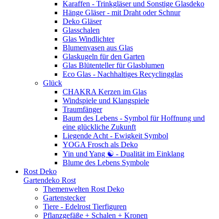
Karaffen - Trinkgläser und Sonstige Glasdeko
Hänge Gläser - mit Draht oder Schnur
Deko Gläser
Glasschalen
Glas Windlichter
Blumenvasen aus Glas
Glaskugeln für den Garten
Glas Blütenteller für Glasblumen
Eco Glas - Nachhaltiges Recyclingglas
Glück
CHAKRA Kerzen im Glas
Windspiele und Klangspiele
Traumfänger
Baum des Lebens - Symbol für Hoffnung und
eine glückliche Zukunft
Liegende Acht - Ewigkeit Symbol
YOGA Frosch als Deko
Yin und Yang ☯ - Dualität im Einklang
Blume des Lebens Symbole
Rost Deko
Gartendeko Rost
Themenwelten Rost Deko
Gartenstecker
Tiere - Edelrost Tierfiguren
Pflanzgefäße + Schalen + Kronen