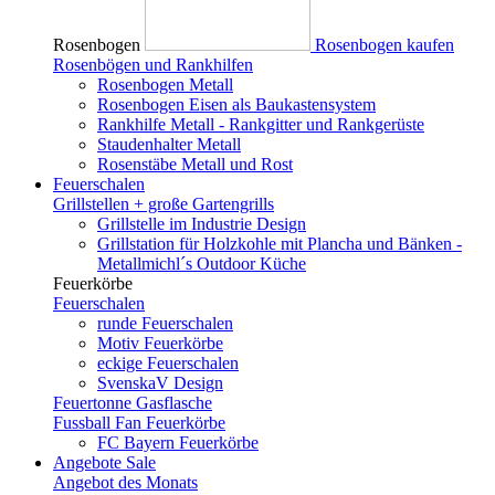
Rosenbogen
Rosenbogen kaufen
Rosenbögen und Rankhilfen
Rosenbogen Metall
Rosenbogen Eisen als Baukastensystem
Rankhilfe Metall - Rankgitter und Rankgerüste
Staudenhalter Metall
Rosenstäbe Metall und Rost
Feuerschalen
Grillstellen + große Gartengrills
Grillstelle im Industrie Design
Grillstation für Holzkohle mit Plancha und Bänken -
Metallmichl´s Outdoor Küche
Feuerkörbe
Feuerschalen
runde Feuerschalen
Motiv Feuerkörbe
eckige Feuerschalen
SvenskaV Design
Feuertonne Gasflasche
Fussball Fan Feuerkörbe
FC Bayern Feuerkörbe
Angebote
Sale
Angebot des Monats