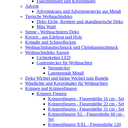
Flaschenflügel und Kerzenflügel
Advent
Adventskranz und Adventsgestecke aus Metall
Tierische Weihnachtsdeko
Deko Elche, Rentiere und skandinavische Deko
Mini Wald
Sterne - Weihnachtstern Deko
Kerzen - aus Edelrost und Holz
Kristalle und Schneeflocken
Weihnachtsbaumschmuck und Christbaumschmuck
Weihnachtsdeko Aussen
Lichterketten LED
Gartenstecker für Weihnachten
Sternstecker
Laternenstab Metall
Deko Wichtel und kleine Wichtel zum Basteln
Windlichte und Kerzenhalter für Weihnachten
Krippen und Krippenfiguren
Krippen Figuren
Krippenfiguren - Figurenhöhe 16 cm - Set
Krippenfiguren - Figurenhöhe 22 cm - Set
Krippenfiguren - Figurenhöhe 31 cm - Set
Krippenfiguren XL - Figurenhöhe 60 cm -
Set
Krippenfiguren XXL - Figurenhöhe 120