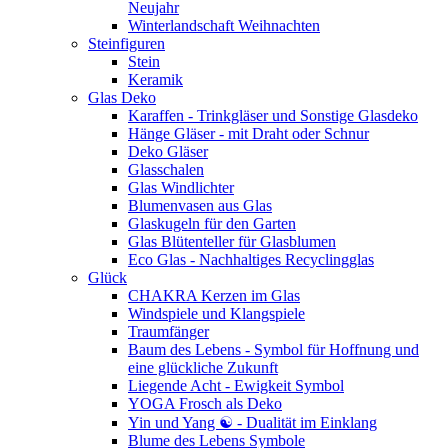
Neujahr
Winterlandschaft Weihnachten
Steinfiguren
Stein
Keramik
Glas Deko
Karaffen - Trinkgläser und Sonstige Glasdeko
Hänge Gläser - mit Draht oder Schnur
Deko Gläser
Glasschalen
Glas Windlichter
Blumenvasen aus Glas
Glaskugeln für den Garten
Glas Blütenteller für Glasblumen
Eco Glas - Nachhaltiges Recyclingglas
Glück
CHAKRA Kerzen im Glas
Windspiele und Klangspiele
Traumfänger
Baum des Lebens - Symbol für Hoffnung und
eine glückliche Zukunft
Liegende Acht - Ewigkeit Symbol
YOGA Frosch als Deko
Yin und Yang ☯ - Dualität im Einklang
Blume des Lebens Symbole