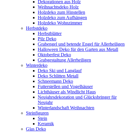
Dekorationen aus Holz
Weihnachtsdeko Holz
Holzdeko zum Hinstellen
Holzdeko zum Aufhängen
Holzdeko Wohnzimmer
Herbstdeko
Herbstblätter
Pilz Deko
Grabengel und betende Engel für Allerheiligen
Halloween Deko für den Garten aus Metall
Oktoberfest Deko
Grabgestaltung Allerheiligen
Winterdeko
Deko Ski und Langlauf
Deko Schlitten Metall
Schneemann Deko
Futterstellen und Vogelhäuser
Lichthäuser als Windlicht Haus
Neujahrsdekoration und Glücksbringer für
Neujahr
Winterlandschaft Weihnachten
Steinfiguren
Stein
Keramik
Glas Deko