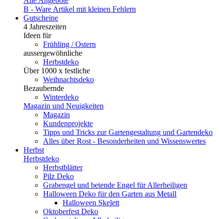
Alle Angebote
B - Ware
Artikel mit kleinen Fehlern
Gutscheine
4 Jahreszeiten
Ideen für
Frühling / Ostern
aussergewöhnliche
Herbstdeko
Über 1000 x festliche
Weihnachtsdeko
Bezaubernde
Winterdeko
Magazin und Neuigkeiten
Magazin
Kundenprojekte
Tipps und Tricks zur Gartengestaltung und Gartendeko
Alles über Rost - Besonderheiten und Wissenswertes
Herbst
Herbstdeko
Herbstblätter
Pilz Deko
Grabengel und betende Engel für Allerheiligen
Halloween Deko für den Garten aus Metall
Halloween Skelett
Oktoberfest Deko