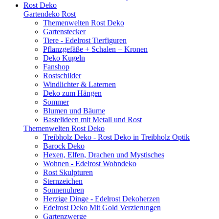
Rost Deko
Gartendeko Rost
Themenwelten Rost Deko
Gartenstecker
Tiere - Edelrost Tierfiguren
Pflanzgefäße + Schalen + Kronen
Deko Kugeln
Fanshop
Rostschilder
Windlichter & Laternen
Deko zum Hängen
Sommer
Blumen und Bäume
Bastelideen mit Metall und Rost
Themenwelten Rost Deko
Treibholz Deko - Rost Deko in Treibholz Optik
Barock Deko
Hexen, Elfen, Drachen und Mystisches
Wohnen - Edelrost Wohndeko
Rost Skulpturen
Sternzeichen
Sonnenuhren
Herzige Dinge - Edelrost Dekoherzen
Edelrost Deko Mit Gold Verzierungen
Gartenzwerge