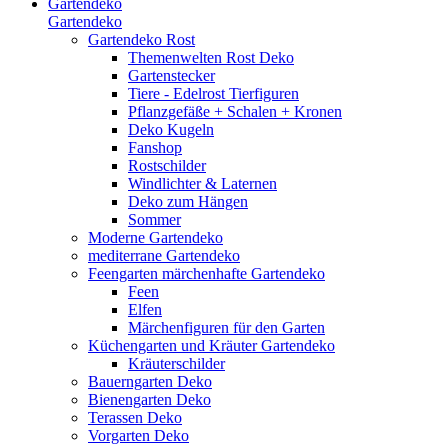
Gartendeko
Gartendeko
Gartendeko Rost
Themenwelten Rost Deko
Gartenstecker
Tiere - Edelrost Tierfiguren
Pflanzgefäße + Schalen + Kronen
Deko Kugeln
Fanshop
Rostschilder
Windlichter & Laternen
Deko zum Hängen
Sommer
Moderne Gartendeko
mediterrane Gartendeko
Feengarten märchenhafte Gartendeko
Feen
Elfen
Märchenfiguren für den Garten
Küchengarten und Kräuter Gartendeko
Kräuterschilder
Bauerngarten Deko
Bienengarten Deko
Terassen Deko
Vorgarten Deko