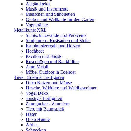
Allgäu Deko
Musik und Instrumente
Menschen und Silhouetten
Globus und Weltkarte für den Garten
Vogeltränke
Metallkunst XXL
Sichtschutzwände und Paravents
Skulpturen - Rostsäulen und Stelen
Kaminholzregale und Herzen
Hochbeet
Pavillon und Kiosk
Rosenbögen und Rankhilfen
Zaun Metall
Möbel Outdoor in Edelrost
Tiere - Edelrost Tierfiguren
Deko Katzen und Mäuse
Hirsche, Wildtiere und Waldbewohner
Vogel Deko
sonstige Tierfiguren
Zaungucker - Zauntiere
Tiere mit Baumspieß
Hasen
Deko Hunde
Afrika
Schnecken