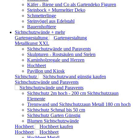
Käfer - Biene und Co als Gartendeko Figuren
Steinbock + Murmeltier Deko
Schmetterlinge
Steinvögel aus Edelstahl
Bauernhoftiere
Sichtschutzwände
+ mehr
Gartengestaltung
Metallkunst XXL
Sichtschutzwände und Paravents
Skulpturen - Rostsäulen und Stelen
Kaminholzregale und Herzen
Hochbeet
Pavillon und Kiosk
Sichtschutz
Sichtschutzwände und Paravents
Sichtschutz 2m hoch - 200 cm Sichtschutzzaun
Elemente
Trennwand und Sichtschutzzaun Metall 180 cm hoch
Sichtschutz Schmal bis 50 cm
Sichtschutz Garten Günstig
Blumen Sichtschutzwände
Hochbeet
Hochbeet
Hochbeet Metall