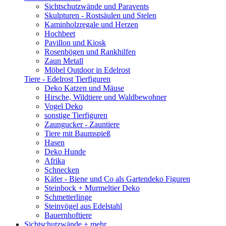
Sichtschutzwände und Paravents
Skulpturen - Rostsäulen und Stelen
Kaminholzregale und Herzen
Hochbeet
Pavillon und Kiosk
Rosenbögen und Rankhilfen
Zaun Metall
Möbel Outdoor in Edelrost
Tiere - Edelrost Tierfiguren
Deko Katzen und Mäuse
Hirsche, Wildtiere und Waldbewohner
Vogel Deko
sonstige Tierfiguren
Zaungucker - Zauntiere
Tiere mit Baumspieß
Hasen
Deko Hunde
Afrika
Schnecken
Käfer - Biene und Co als Gartendeko Figuren
Steinbock + Murmeltier Deko
Schmetterlinge
Steinvögel aus Edelstahl
Bauernhoftiere
Sichtschutzwände
+ mehr