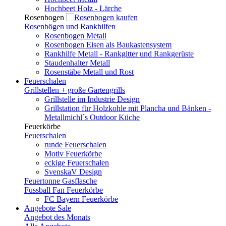
Hochbeet Holz - Lärche
Rosenbogen
Rosenbögen und Rankhilfen
Rosenbogen Metall
Rosenbogen Eisen als Baukastensystem
Rankhilfe Metall - Rankgitter und Rankgerüste
Staudenhalter Metall
Rosenstäbe Metall und Rost
Feuerschalen
Grillstellen + große Gartengrills
Grillstelle im Industrie Design
Grillstation für Holzkohle mit Plancha und Bänken -
Metallmichl´s Outdoor Küche
Feuerkörbe
Feuerschalen
runde Feuerschalen
Motiv Feuerkörbe
eckige Feuerschalen
SvenskaV Design
Feuertonne Gasflasche
Fussball Fan Feuerkörbe
FC Bayern Feuerkörbe
Angebote
Sale
Angebot des Monats