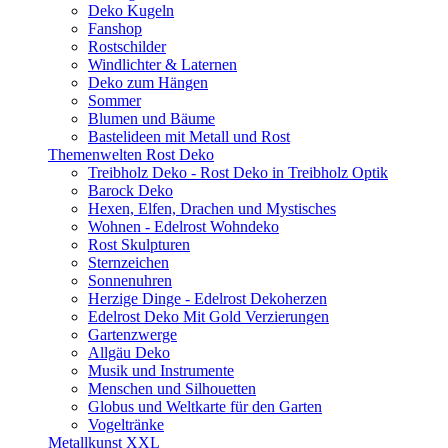
Deko Kugeln
Fanshop
Rostschilder
Windlichter & Laternen
Deko zum Hängen
Sommer
Blumen und Bäume
Bastelideen mit Metall und Rost
Themenwelten Rost Deko
Treibholz Deko - Rost Deko in Treibholz Optik
Barock Deko
Hexen, Elfen, Drachen und Mystisches
Wohnen - Edelrost Wohndeko
Rost Skulpturen
Sternzeichen
Sonnenuhren
Herzige Dinge - Edelrost Dekoherzen
Edelrost Deko Mit Gold Verzierungen
Gartenzwerge
Allgäu Deko
Musik und Instrumente
Menschen und Silhouetten
Globus und Weltkarte für den Garten
Vogeltränke
Metallkunst XXL