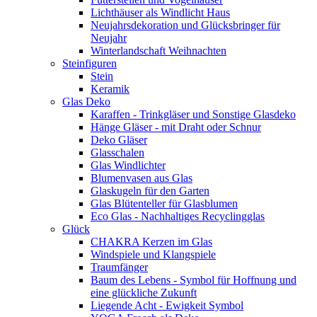
Lichthäuser als Windlicht Haus
Neujahrsdekoration und Glücksbringer für
Neujahr
Winterlandschaft Weihnachten
Steinfiguren
Stein
Keramik
Glas Deko
Karaffen - Trinkgläser und Sonstige Glasdeko
Hänge Gläser - mit Draht oder Schnur
Deko Gläser
Glasschalen
Glas Windlichter
Blumenvasen aus Glas
Glaskugeln für den Garten
Glas Blütenteller für Glasblumen
Eco Glas - Nachhaltiges Recyclingglas
Glück
CHAKRA Kerzen im Glas
Windspiele und Klangspiele
Traumfänger
Baum des Lebens - Symbol für Hoffnung und
eine glückliche Zukunft
Liegende Acht - Ewigkeit Symbol