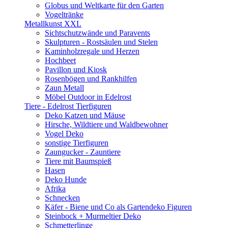
Globus und Weltkarte für den Garten
Vogeltränke
Metallkunst XXL
Sichtschutzwände und Paravents
Skulpturen - Rostsäulen und Stelen
Kaminholzregale und Herzen
Hochbeet
Pavillon und Kiosk
Rosenbögen und Rankhilfen
Zaun Metall
Möbel Outdoor in Edelrost
Tiere - Edelrost Tierfiguren
Deko Katzen und Mäuse
Hirsche, Wildtiere und Waldbewohner
Vogel Deko
sonstige Tierfiguren
Zaungucker - Zauntiere
Tiere mit Baumspieß
Hasen
Deko Hunde
Afrika
Schnecken
Käfer - Biene und Co als Gartendeko Figuren
Steinbock + Murmeltier Deko
Schmetterlinge