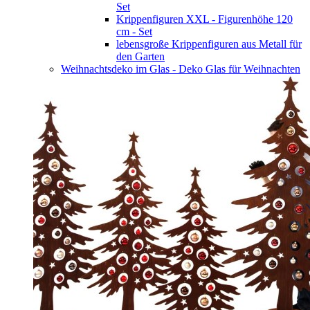
Set
Krippenfiguren XXL - Figurenhöhe 120
cm - Set
lebensgroße Krippenfiguren aus Metall für
den Garten
Weihnachtsdeko im Glas - Deko Glas für Weihnachten