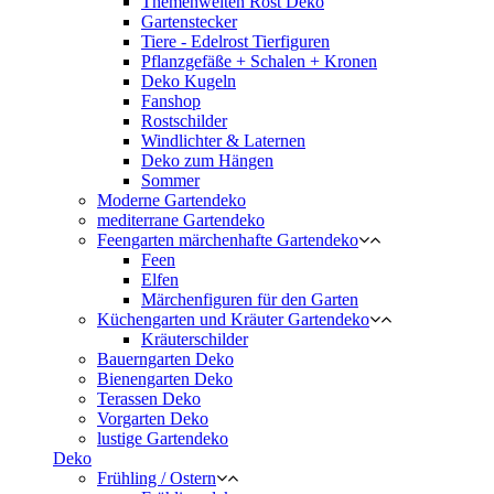
Themenwelten Rost Deko
Gartenstecker
Tiere - Edelrost Tierfiguren
Pflanzgefäße + Schalen + Kronen
Deko Kugeln
Fanshop
Rostschilder
Windlichter & Laternen
Deko zum Hängen
Sommer
Moderne Gartendeko
mediterrane Gartendeko
Feengarten märchenhafte Gartendeko
Feen
Elfen
Märchenfiguren für den Garten
Küchengarten und Kräuter Gartendeko
Kräuterschilder
Bauerngarten Deko
Bienengarten Deko
Terassen Deko
Vorgarten Deko
lustige Gartendeko
Deko
Frühling / Ostern