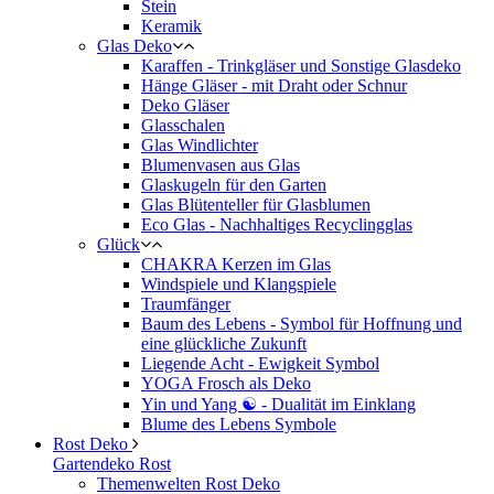
Stein
Keramik
Glas Deko
Karaffen - Trinkgläser und Sonstige Glasdeko
Hänge Gläser - mit Draht oder Schnur
Deko Gläser
Glasschalen
Glas Windlichter
Blumenvasen aus Glas
Glaskugeln für den Garten
Glas Blütenteller für Glasblumen
Eco Glas - Nachhaltiges Recyclingglas
Glück
CHAKRA Kerzen im Glas
Windspiele und Klangspiele
Traumfänger
Baum des Lebens - Symbol für Hoffnung und
eine glückliche Zukunft
Liegende Acht - Ewigkeit Symbol
YOGA Frosch als Deko
Yin und Yang ☯ - Dualität im Einklang
Blume des Lebens Symbole
Rost Deko
Gartendeko Rost
Themenwelten Rost Deko