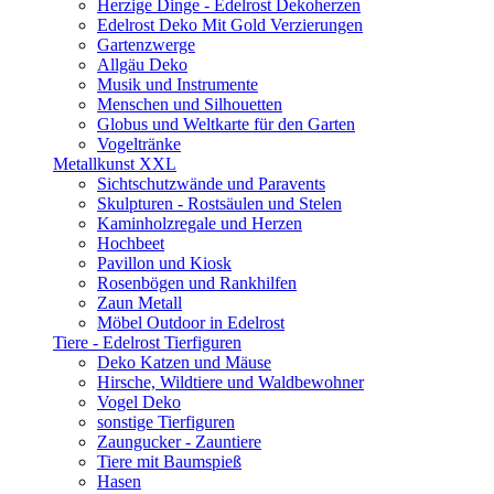
Herzige Dinge - Edelrost Dekoherzen
Edelrost Deko Mit Gold Verzierungen
Gartenzwerge
Allgäu Deko
Musik und Instrumente
Menschen und Silhouetten
Globus und Weltkarte für den Garten
Vogeltränke
Metallkunst XXL
Sichtschutzwände und Paravents
Skulpturen - Rostsäulen und Stelen
Kaminholzregale und Herzen
Hochbeet
Pavillon und Kiosk
Rosenbögen und Rankhilfen
Zaun Metall
Möbel Outdoor in Edelrost
Tiere - Edelrost Tierfiguren
Deko Katzen und Mäuse
Hirsche, Wildtiere und Waldbewohner
Vogel Deko
sonstige Tierfiguren
Zaungucker - Zauntiere
Tiere mit Baumspieß
Hasen