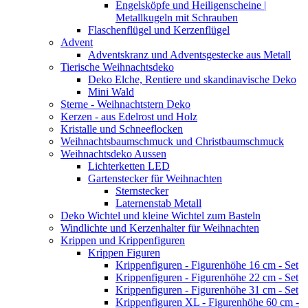
Engelsköpfe und Heiligenscheine |
Metallkugeln mit Schrauben
Flaschenflügel und Kerzenflügel
Advent
Adventskranz und Adventsgestecke aus Metall
Tierische Weihnachtsdeko
Deko Elche, Rentiere und skandinavische Deko
Mini Wald
Sterne - Weihnachtstern Deko
Kerzen - aus Edelrost und Holz
Kristalle und Schneeflocken
Weihnachtsbaumschmuck und Christbaumschmuck
Weihnachtsdeko Aussen
Lichterketten LED
Gartenstecker für Weihnachten
Sternstecker
Laternenstab Metall
Deko Wichtel und kleine Wichtel zum Basteln
Windlichte und Kerzenhalter für Weihnachten
Krippen und Krippenfiguren
Krippen Figuren
Krippenfiguren - Figurenhöhe 16 cm - Set
Krippenfiguren - Figurenhöhe 22 cm - Set
Krippenfiguren - Figurenhöhe 31 cm - Set
Krippenfiguren XL - Figurenhöhe 60 cm -