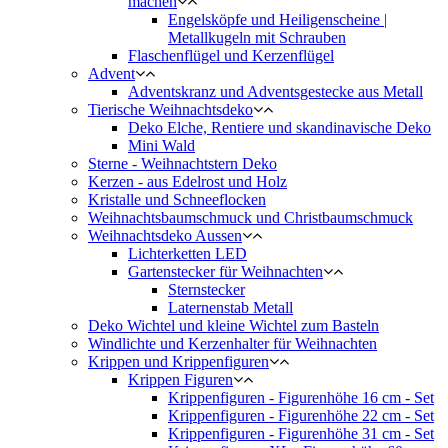
machen
Engelsköpfe und Heiligenscheine |
Metallkugeln mit Schrauben
Flaschenflügel und Kerzenflügel
Advent
Adventskranz und Adventsgestecke aus Metall
Tierische Weihnachtsdeko
Deko Elche, Rentiere und skandinavische Deko
Mini Wald
Sterne - Weihnachtstern Deko
Kerzen - aus Edelrost und Holz
Kristalle und Schneeflocken
Weihnachtsbaumschmuck und Christbaumschmuck
Weihnachtsdeko Aussen
Lichterketten LED
Gartenstecker für Weihnachten
Sternstecker
Laternenstab Metall
Deko Wichtel und kleine Wichtel zum Basteln
Windlichte und Kerzenhalter für Weihnachten
Krippen und Krippenfiguren
Krippen Figuren
Krippenfiguren - Figurenhöhe 16 cm - Set
Krippenfiguren - Figurenhöhe 22 cm - Set
Krippenfiguren - Figurenhöhe 31 cm - Set