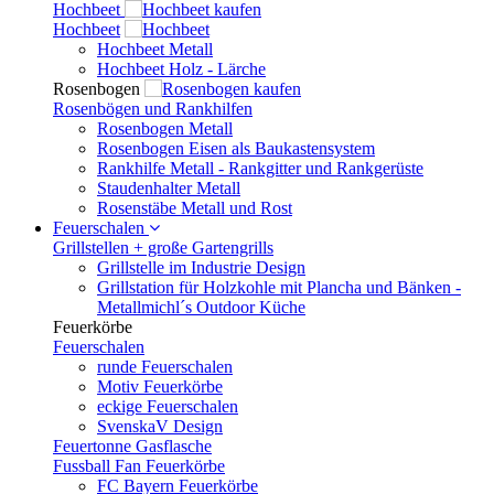
Hochbeet
Hochbeet
Hochbeet Metall
Hochbeet Holz - Lärche
Rosenbogen
Rosenbögen und Rankhilfen
Rosenbogen Metall
Rosenbogen Eisen als Baukastensystem
Rankhilfe Metall - Rankgitter und Rankgerüste
Staudenhalter Metall
Rosenstäbe Metall und Rost
Feuerschalen
Grillstellen + große Gartengrills
Grillstelle im Industrie Design
Grillstation für Holzkohle mit Plancha und Bänken -
Metallmichl´s Outdoor Küche
Feuerkörbe
Feuerschalen
runde Feuerschalen
Motiv Feuerkörbe
eckige Feuerschalen
SvenskaV Design
Feuertonne Gasflasche
Fussball Fan Feuerkörbe
FC Bayern Feuerkörbe