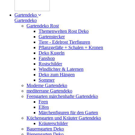
Gartendeko
Gartendeko
Gartendeko Rost
Themenwelten Rost Deko
Gartenstecker
Tiere - Edelrost Tierfiguren
Pflanzgefäße + Schalen + Kronen
Deko Kugeln
Fanshop
Rostschilder
Windlichter & Laternen
Deko zum Hängen
Sommer
Moderne Gartendeko
mediterrane Gartendeko
Feengarten märchenhafte Gartendeko
Feen
Elfen
Märchenfiguren für den Garten
Küchengarten und Kräuter Gartendeko
Kräuterschilder
Bauerngarten Deko
Bienengarten Deko