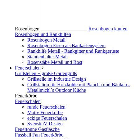
Rosenbogen
Rosenbogen kaufen
Rosenbögen und Rankhilfen
Rosenbogen Metall
Rosenbogen Eisen als Baukastensystem
Rankhilfe Metall - Rankgitter und Rankgerüste
Staudenhalter Metall
Rosenstäbe Metall und Rost
Feuerschalen
Grillstellen + große Gartengrills
Grillstelle im Industrie Design
Grillstation für Holzkohle mit Plancha und Bänken -
Metallmichl´s Outdoor Küche
Feuerkörbe
Feuerschalen
runde Feuerschalen
Motiv Feuerkörbe
eckige Feuerschalen
SvenskaV Design
Feuertonne Gasflasche
Fussball Fan Feuerkörbe