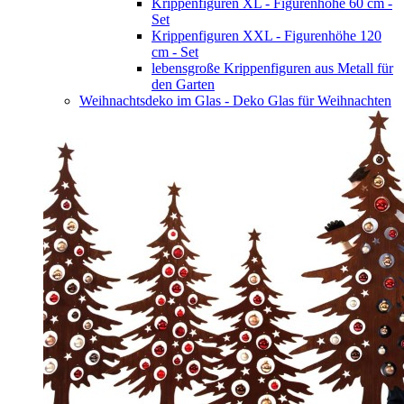
Krippenfiguren XL - Figurenhöhe 60 cm -
Set
Krippenfiguren XXL - Figurenhöhe 120
cm - Set
lebensgroße Krippenfiguren aus Metall für
den Garten
Weihnachtsdeko im Glas - Deko Glas für Weihnachten