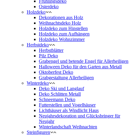
Frühlingsdeko
Osterdeko
Holzdeko
Dekorationen aus Holz
Weihnachtsdeko Holz
Holzdeko zum Hinstellen
Holzdeko zum Aufhängen
Holzdeko Wohnzimmer
Herbstdeko
Herbstblätter
Pilz Deko
Grabengel und betende Engel für Allerheiligen
Halloween Deko für den Garten aus Metall
Oktoberfest Deko
Grabgestaltung Allerheiligen
Winterdeko
Deko Ski und Langlauf
Deko Schlitten Metall
Schneemann Deko
Futterstellen und Vogelhäuser
Lichthäuser als Windlicht Haus
Neujahrsdekoration und Glücksbringer für
Neujahr
Winterlandschaft Weihnachten
Steinfiguren