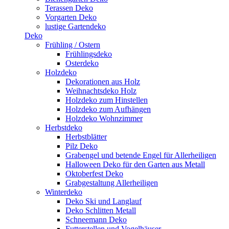
Terassen Deko
Vorgarten Deko
lustige Gartendeko
Deko
Frühling / Ostern
Frühlingsdeko
Osterdeko
Holzdeko
Dekorationen aus Holz
Weihnachtsdeko Holz
Holzdeko zum Hinstellen
Holzdeko zum Aufhängen
Holzdeko Wohnzimmer
Herbstdeko
Herbstblätter
Pilz Deko
Grabengel und betende Engel für Allerheiligen
Halloween Deko für den Garten aus Metall
Oktoberfest Deko
Grabgestaltung Allerheiligen
Winterdeko
Deko Ski und Langlauf
Deko Schlitten Metall
Schneemann Deko
Futterstellen und Vogelhäuser