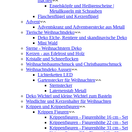
machen
Engelsköpfe und Heiligenscheine |
Metallkugeln mit Schrauben
Flaschenflügel und Kerzenflügel
Advent
Adventskranz und Adventsgestecke aus Metall
Tierische Weihnachtsdeko
Deko Elche, Rentiere und skandinavische Deko
Mini Wald
Sterne - Weihnachtstern Deko
Kerzen - aus Edelrost und Holz
Kristalle und Schneeflocken
Weihnachtsbaumschmuck und Christbaumschmuck
Weihnachtsdeko Aussen
Lichterketten LED
Gartenstecker für Weihnachten
Sternstecker
Laternenstab Metall
Deko Wichtel und kleine Wichtel zum Basteln
Windlichte und Kerzenhalter für Weihnachten
Krippen und Krippenfiguren
Krippen Figuren
Krippenfiguren - Figurenhöhe 16 cm - Set
Krippenfiguren - Figurenhöhe 22 cm - Set
Krippenfiguren - Figurenhöhe 31 cm - Set