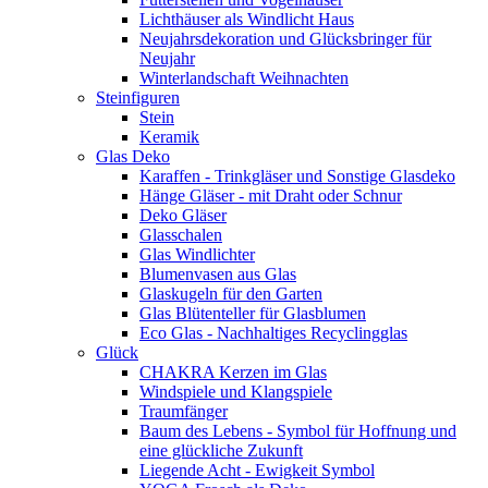
Lichthäuser als Windlicht Haus
Neujahrsdekoration und Glücksbringer für
Neujahr
Winterlandschaft Weihnachten
Steinfiguren
Stein
Keramik
Glas Deko
Karaffen - Trinkgläser und Sonstige Glasdeko
Hänge Gläser - mit Draht oder Schnur
Deko Gläser
Glasschalen
Glas Windlichter
Blumenvasen aus Glas
Glaskugeln für den Garten
Glas Blütenteller für Glasblumen
Eco Glas - Nachhaltiges Recyclingglas
Glück
CHAKRA Kerzen im Glas
Windspiele und Klangspiele
Traumfänger
Baum des Lebens - Symbol für Hoffnung und
eine glückliche Zukunft
Liegende Acht - Ewigkeit Symbol