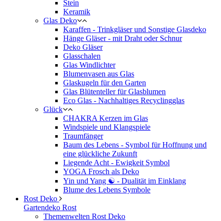
Stein
Keramik
Glas Deko
Karaffen - Trinkgläser und Sonstige Glasdeko
Hänge Gläser - mit Draht oder Schnur
Deko Gläser
Glasschalen
Glas Windlichter
Blumenvasen aus Glas
Glaskugeln für den Garten
Glas Blütenteller für Glasblumen
Eco Glas - Nachhaltiges Recyclingglas
Glück
CHAKRA Kerzen im Glas
Windspiele und Klangspiele
Traumfänger
Baum des Lebens - Symbol für Hoffnung und
eine glückliche Zukunft
Liegende Acht - Ewigkeit Symbol
YOGA Frosch als Deko
Yin und Yang ☯ - Dualität im Einklang
Blume des Lebens Symbole
Rost Deko
Gartendeko Rost
Themenwelten Rost Deko