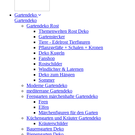
Gartendeko
Gartendeko
Gartendeko Rost
Themenwelten Rost Deko
Gartenstecker
Tiere - Edelrost Tierfiguren
Pflanzgefäße + Schalen + Kronen
Deko Kugeln
Fanshop
Rostschilder
Windlichter & Laternen
Deko zum Hängen
Sommer
Moderne Gartendeko
mediterrane Gartendeko
Feengarten märchenhafte Gartendeko
Feen
Elfen
Märchenfiguren für den Garten
Küchengarten und Kräuter Gartendeko
Kräuterschilder
Bauerngarten Deko
Bienengarten Deko