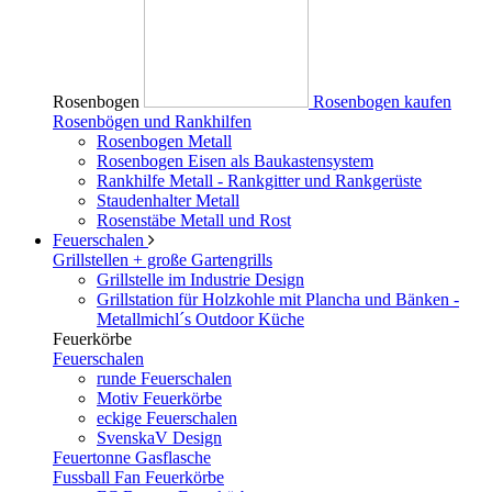
Rosenbogen
Rosenbogen kaufen
Rosenbögen und Rankhilfen
Rosenbogen Metall
Rosenbogen Eisen als Baukastensystem
Rankhilfe Metall - Rankgitter und Rankgerüste
Staudenhalter Metall
Rosenstäbe Metall und Rost
Feuerschalen
Grillstellen + große Gartengrills
Grillstelle im Industrie Design
Grillstation für Holzkohle mit Plancha und Bänken -
Metallmichl´s Outdoor Küche
Feuerkörbe
Feuerschalen
runde Feuerschalen
Motiv Feuerkörbe
eckige Feuerschalen
SvenskaV Design
Feuertonne Gasflasche
Fussball Fan Feuerkörbe