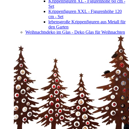
Krippenfiguren XL - Figurenhöhe 60 cm -
Set
Krippenfiguren XXL - Figurenhöhe 120
cm - Set
lebensgroße Krippenfiguren aus Metall für
den Garten
Weihnachtsdeko im Glas - Deko Glas für Weihnachten