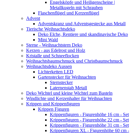
Engelsköpfe und Heiligenscheine |
Metallkugeln mit Schrauben
Flaschenflügel und Kerzenflügel
Advent
Adventskranz und Adventsgestecke aus Metall
Tierische Weihnachtsdeko
Deko Elche, Rentiere und skandinavische Deko
Mini Wald
Sterne - Weihnachtstern Deko
Kerzen - aus Edelrost und Holz
Kristalle und Schneeflocken
Weihnachtsbaumschmuck und Christbaumschmuck
Weihnachtsdeko Aussen
Lichterketten LED
Gartenstecker für Weihnachten
Sternstecker
Laternenstab Metall
Deko Wichtel und kleine Wichtel zum Basteln
Windlichte und Kerzenhalter für Weihnachten
Krippen und Krippenfiguren
Krippen Figuren
Krippenfiguren - Figurenhöhe 16 cm - Set
Krippenfiguren - Figurenhöhe 22 cm - Set
Krippenfiguren - Figurenhöhe 31 cm - Set
Krippenfiguren XL - Figurenhöhe 60 cm -