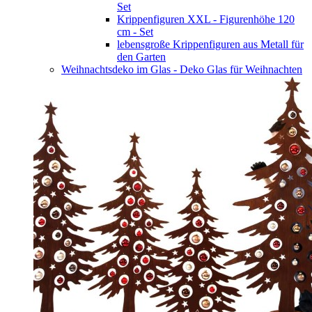
Set
Krippenfiguren XXL - Figurenhöhe 120
cm - Set
lebensgroße Krippenfiguren aus Metall für
den Garten
Weihnachtsdeko im Glas - Deko Glas für Weihnachten