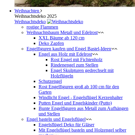
Weihnachten
Weihnachtsdeko 2025
Weihnachtsdeko
rostige Flammen
Weihnachtsbaum Metall und Edelrost
XXL Bäume ab 120 cm
Deko Zapfen
Engelfiguren kaufen und Engel Bastel-Ideen
Engel aus Holz mit Edelrost
Rost Engel mit Fichtenholz
Rindenengel zum Stellen
Engel Skulpturen gedrechselt mit
Holzflügeln
Schutzengel
Rost Engelfiguren groß ab 100 cm für den
Garten
Windlicht Engel - Engelsflügel Kerzenhalter
Putten Engel und Engelskinder (Putto)
Bunte Engelfiguren aus Metall zum Aufhängen
und Stellen
Engel basteln und Engelsflügel
Engelsflügel Deko für Gläser
Mit Engelsflügel basteln und Holzengel selber