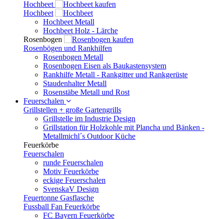
Hochbeet
Hochbeet
Hochbeet Metall
Hochbeet Holz - Lärche
Rosenbogen
Rosenbögen und Rankhilfen
Rosenbogen Metall
Rosenbogen Eisen als Baukastensystem
Rankhilfe Metall - Rankgitter und Rankgerüste
Staudenhalter Metall
Rosenstäbe Metall und Rost
Feuerschalen
Grillstellen + große Gartengrills
Grillstelle im Industrie Design
Grillstation für Holzkohle mit Plancha und Bänken -
Metallmichl´s Outdoor Küche
Feuerkörbe
Feuerschalen
runde Feuerschalen
Motiv Feuerkörbe
eckige Feuerschalen
SvenskaV Design
Feuertonne Gasflasche
Fussball Fan Feuerkörbe
FC Bayern Feuerkörbe