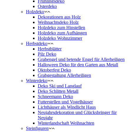
Frühlingsdeko
Osterdeko
Holzdeko
Dekorationen aus Holz
Weihnachtsdeko Holz
Holzdeko zum Hinstellen
Holzdeko zum Aufhängen
Holzdeko Wohnzimmer
Herbstdeko
Herbstblätter
Pilz Deko
Grabengel und betende Engel für Allerheiligen
Halloween Deko für den Garten aus Metall
Oktoberfest Deko
Grabgestaltung Allerheiligen
Winterdeko
Deko Ski und Langlauf
Deko Schlitten Metall
Schneemann Deko
Futterstellen und Vogelhäuser
Lichthäuser als Windlicht Haus
Neujahrsdekoration und Glücksbringer für
Neujahr
Winterlandschaft Weihnachten
Steinfiguren