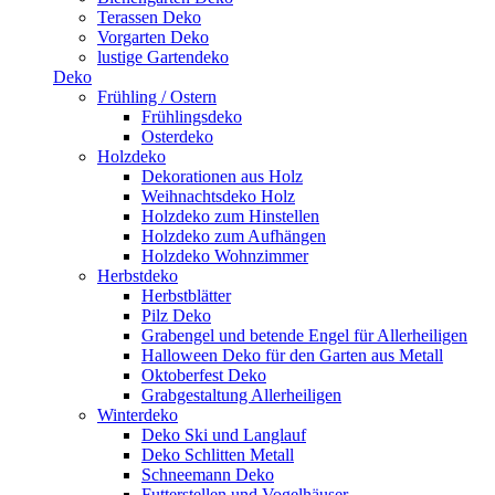
Terassen Deko
Vorgarten Deko
lustige Gartendeko
Deko
Frühling / Ostern
Frühlingsdeko
Osterdeko
Holzdeko
Dekorationen aus Holz
Weihnachtsdeko Holz
Holzdeko zum Hinstellen
Holzdeko zum Aufhängen
Holzdeko Wohnzimmer
Herbstdeko
Herbstblätter
Pilz Deko
Grabengel und betende Engel für Allerheiligen
Halloween Deko für den Garten aus Metall
Oktoberfest Deko
Grabgestaltung Allerheiligen
Winterdeko
Deko Ski und Langlauf
Deko Schlitten Metall
Schneemann Deko
Futterstellen und Vogelhäuser