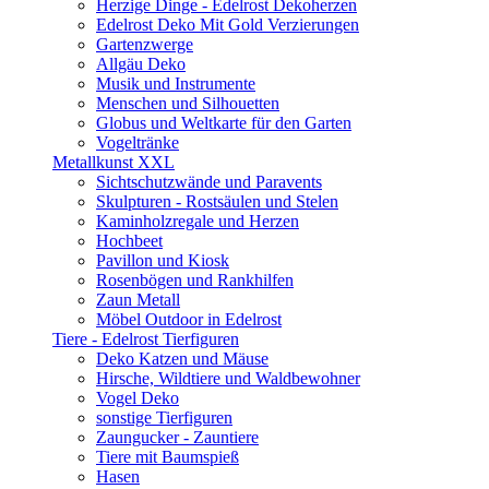
Herzige Dinge - Edelrost Dekoherzen
Edelrost Deko Mit Gold Verzierungen
Gartenzwerge
Allgäu Deko
Musik und Instrumente
Menschen und Silhouetten
Globus und Weltkarte für den Garten
Vogeltränke
Metallkunst XXL
Sichtschutzwände und Paravents
Skulpturen - Rostsäulen und Stelen
Kaminholzregale und Herzen
Hochbeet
Pavillon und Kiosk
Rosenbögen und Rankhilfen
Zaun Metall
Möbel Outdoor in Edelrost
Tiere - Edelrost Tierfiguren
Deko Katzen und Mäuse
Hirsche, Wildtiere und Waldbewohner
Vogel Deko
sonstige Tierfiguren
Zaungucker - Zauntiere
Tiere mit Baumspieß
Hasen