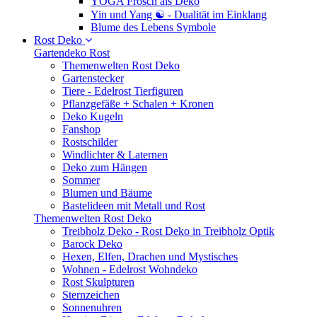
YOGA Frosch als Deko
Yin und Yang ☯ - Dualität im Einklang
Blume des Lebens Symbole
Rost Deko
Gartendeko Rost
Themenwelten Rost Deko
Gartenstecker
Tiere - Edelrost Tierfiguren
Pflanzgefäße + Schalen + Kronen
Deko Kugeln
Fanshop
Rostschilder
Windlichter & Laternen
Deko zum Hängen
Sommer
Blumen und Bäume
Bastelideen mit Metall und Rost
Themenwelten Rost Deko
Treibholz Deko - Rost Deko in Treibholz Optik
Barock Deko
Hexen, Elfen, Drachen und Mystisches
Wohnen - Edelrost Wohndeko
Rost Skulpturen
Sternzeichen
Sonnenuhren