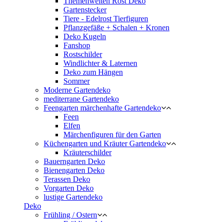
Themenwelten Rost Deko
Gartenstecker
Tiere - Edelrost Tierfiguren
Pflanzgefäße + Schalen + Kronen
Deko Kugeln
Fanshop
Rostschilder
Windlichter & Laternen
Deko zum Hängen
Sommer
Moderne Gartendeko
mediterrane Gartendeko
Feengarten märchenhafte Gartendeko
Feen
Elfen
Märchenfiguren für den Garten
Küchengarten und Kräuter Gartendeko
Kräuterschilder
Bauerngarten Deko
Bienengarten Deko
Terassen Deko
Vorgarten Deko
lustige Gartendeko
Deko
Frühling / Ostern