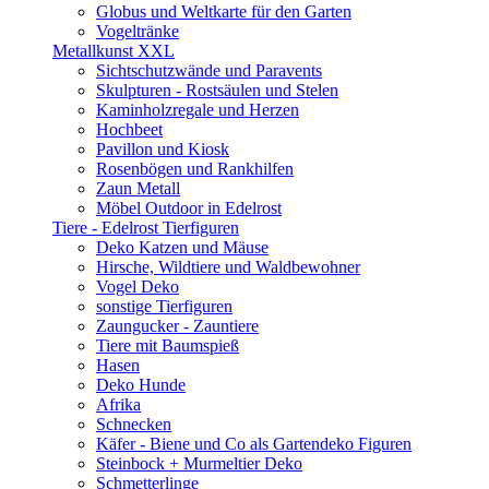
Globus und Weltkarte für den Garten
Vogeltränke
Metallkunst XXL
Sichtschutzwände und Paravents
Skulpturen - Rostsäulen und Stelen
Kaminholzregale und Herzen
Hochbeet
Pavillon und Kiosk
Rosenbögen und Rankhilfen
Zaun Metall
Möbel Outdoor in Edelrost
Tiere - Edelrost Tierfiguren
Deko Katzen und Mäuse
Hirsche, Wildtiere und Waldbewohner
Vogel Deko
sonstige Tierfiguren
Zaungucker - Zauntiere
Tiere mit Baumspieß
Hasen
Deko Hunde
Afrika
Schnecken
Käfer - Biene und Co als Gartendeko Figuren
Steinbock + Murmeltier Deko
Schmetterlinge