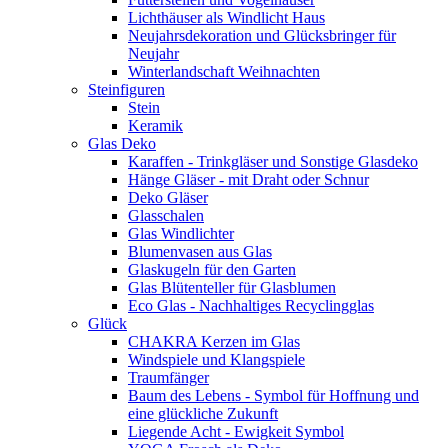
Lichthäuser als Windlicht Haus
Neujahrsdekoration und Glücksbringer für
Neujahr
Winterlandschaft Weihnachten
Steinfiguren
Stein
Keramik
Glas Deko
Karaffen - Trinkgläser und Sonstige Glasdeko
Hänge Gläser - mit Draht oder Schnur
Deko Gläser
Glasschalen
Glas Windlichter
Blumenvasen aus Glas
Glaskugeln für den Garten
Glas Blütenteller für Glasblumen
Eco Glas - Nachhaltiges Recyclingglas
Glück
CHAKRA Kerzen im Glas
Windspiele und Klangspiele
Traumfänger
Baum des Lebens - Symbol für Hoffnung und
eine glückliche Zukunft
Liegende Acht - Ewigkeit Symbol