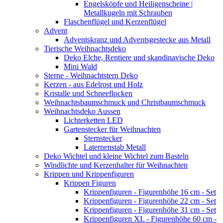
Engelsköpfe und Heiligenscheine |
Metallkugeln mit Schrauben
Flaschenflügel und Kerzenflügel
Advent
Adventskranz und Adventsgestecke aus Metall
Tierische Weihnachtsdeko
Deko Elche, Rentiere und skandinavische Deko
Mini Wald
Sterne - Weihnachtstern Deko
Kerzen - aus Edelrost und Holz
Kristalle und Schneeflocken
Weihnachtsbaumschmuck und Christbaumschmuck
Weihnachtsdeko Aussen
Lichterketten LED
Gartenstecker für Weihnachten
Sternstecker
Laternenstab Metall
Deko Wichtel und kleine Wichtel zum Basteln
Windlichte und Kerzenhalter für Weihnachten
Krippen und Krippenfiguren
Krippen Figuren
Krippenfiguren - Figurenhöhe 16 cm - Set
Krippenfiguren - Figurenhöhe 22 cm - Set
Krippenfiguren - Figurenhöhe 31 cm - Set
Krippenfiguren XL - Figurenhöhe 60 cm -