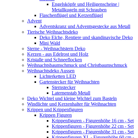
Engelsköpfe und Heiligenscheine |
Metallkugeln mit Schrauben
Flaschenflügel und Kerzenflügel
Advent
Adventskranz und Adventsgestecke aus Metall
Tierische Weihnachtsdeko
Deko Elche, Rentiere und skandinavische Deko
Mini Wald
Sterne - Weihnachtstern Deko
Kerzen - aus Edelrost und Holz
Kristalle und Schneeflocken
Weihnachtsbaumschmuck und Christbaumschmuck
Weihnachtsdeko Aussen
Lichterketten LED
Gartenstecker für Weihnachten
Sternstecker
Laternenstab Metall
Deko Wichtel und kleine Wichtel zum Basteln
Windlichte und Kerzenhalter für Weihnachten
Krippen und Krippenfiguren
Krippen Figuren
Krippenfiguren - Figurenhöhe 16 cm - Set
Krippenfiguren - Figurenhöhe 22 cm - Set
Krippenfiguren - Figurenhöhe 31 cm - Set
Krippenfiguren XL - Figurenhöhe 60 cm -