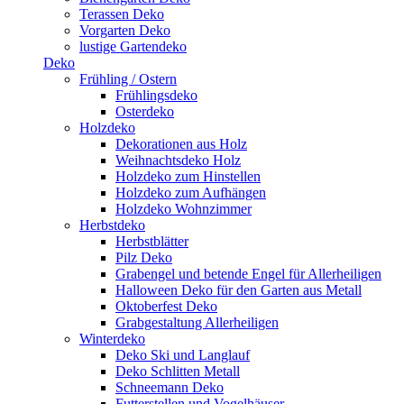
Terassen Deko
Vorgarten Deko
lustige Gartendeko
Deko
Frühling / Ostern
Frühlingsdeko
Osterdeko
Holzdeko
Dekorationen aus Holz
Weihnachtsdeko Holz
Holzdeko zum Hinstellen
Holzdeko zum Aufhängen
Holzdeko Wohnzimmer
Herbstdeko
Herbstblätter
Pilz Deko
Grabengel und betende Engel für Allerheiligen
Halloween Deko für den Garten aus Metall
Oktoberfest Deko
Grabgestaltung Allerheiligen
Winterdeko
Deko Ski und Langlauf
Deko Schlitten Metall
Schneemann Deko
Futterstellen und Vogelhäuser