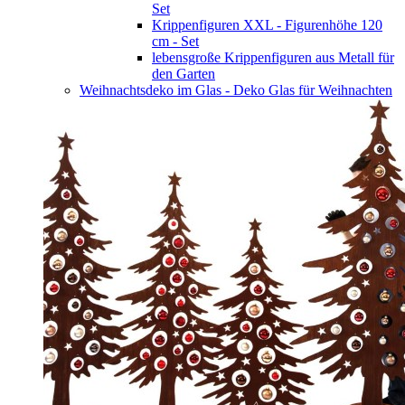
Set
Krippenfiguren XXL - Figurenhöhe 120
cm - Set
lebensgroße Krippenfiguren aus Metall für
den Garten
Weihnachtsdeko im Glas - Deko Glas für Weihnachten