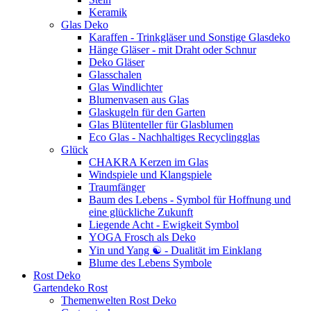
Keramik
Glas Deko
Karaffen - Trinkgläser und Sonstige Glasdeko
Hänge Gläser - mit Draht oder Schnur
Deko Gläser
Glasschalen
Glas Windlichter
Blumenvasen aus Glas
Glaskugeln für den Garten
Glas Blütenteller für Glasblumen
Eco Glas - Nachhaltiges Recyclingglas
Glück
CHAKRA Kerzen im Glas
Windspiele und Klangspiele
Traumfänger
Baum des Lebens - Symbol für Hoffnung und
eine glückliche Zukunft
Liegende Acht - Ewigkeit Symbol
YOGA Frosch als Deko
Yin und Yang ☯ - Dualität im Einklang
Blume des Lebens Symbole
Rost Deko
Gartendeko Rost
Themenwelten Rost Deko