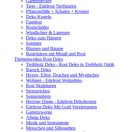
Gartenstecker
Tiere - Edelrost Tierfiguren
Pflanzgefäße + Schalen + Kronen
Deko Kugeln
Fanshop
Rostschilder
Windlichter & Laternen
Deko zum Hängen
Sommer
Blumen und Bäume
Bastelideen mit Metall und Rost
Themenwelten Rost Deko
Treibholz Deko - Rost Deko in Treibholz Optik
Barock Deko
Hexen, Elfen, Drachen und Mystisches
Wohnen - Edelrost Wohndeko
Rost Skulpturen
Sternzeichen
Sonnenuhren
Herzige Dinge - Edelrost Dekoherzen
Edelrost Deko Mit Gold Verzierungen
Gartenzwerge
Allgäu Deko
Musik und Instrumente
Menschen und Silhouetten