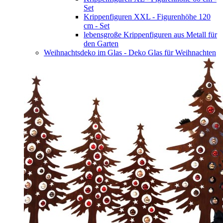
Set
Krippenfiguren XXL - Figurenhöhe 120
cm - Set
lebensgroße Krippenfiguren aus Metall für
den Garten
Weihnachtsdeko im Glas - Deko Glas für Weihnachten