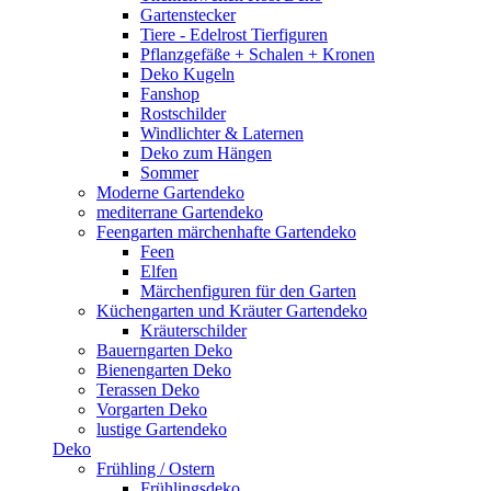
Gartenstecker
Tiere - Edelrost Tierfiguren
Pflanzgefäße + Schalen + Kronen
Deko Kugeln
Fanshop
Rostschilder
Windlichter & Laternen
Deko zum Hängen
Sommer
Moderne Gartendeko
mediterrane Gartendeko
Feengarten märchenhafte Gartendeko
Feen
Elfen
Märchenfiguren für den Garten
Küchengarten und Kräuter Gartendeko
Kräuterschilder
Bauerngarten Deko
Bienengarten Deko
Terassen Deko
Vorgarten Deko
lustige Gartendeko
Deko
Frühling / Ostern
Frühlingsdeko