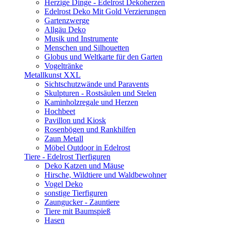
Herzige Dinge - Edelrost Dekoherzen
Edelrost Deko Mit Gold Verzierungen
Gartenzwerge
Allgäu Deko
Musik und Instrumente
Menschen und Silhouetten
Globus und Weltkarte für den Garten
Vogeltränke
Metallkunst XXL
Sichtschutzwände und Paravents
Skulpturen - Rostsäulen und Stelen
Kaminholzregale und Herzen
Hochbeet
Pavillon und Kiosk
Rosenbögen und Rankhilfen
Zaun Metall
Möbel Outdoor in Edelrost
Tiere - Edelrost Tierfiguren
Deko Katzen und Mäuse
Hirsche, Wildtiere und Waldbewohner
Vogel Deko
sonstige Tierfiguren
Zaungucker - Zauntiere
Tiere mit Baumspieß
Hasen