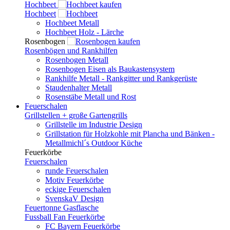
Hochbeet
Hochbeet
Hochbeet Metall
Hochbeet Holz - Lärche
Rosenbogen
Rosenbögen und Rankhilfen
Rosenbogen Metall
Rosenbogen Eisen als Baukastensystem
Rankhilfe Metall - Rankgitter und Rankgerüste
Staudenhalter Metall
Rosenstäbe Metall und Rost
Feuerschalen
Grillstellen + große Gartengrills
Grillstelle im Industrie Design
Grillstation für Holzkohle mit Plancha und Bänken -
Metallmichl´s Outdoor Küche
Feuerkörbe
Feuerschalen
runde Feuerschalen
Motiv Feuerkörbe
eckige Feuerschalen
SvenskaV Design
Feuertonne Gasflasche
Fussball Fan Feuerkörbe
FC Bayern Feuerkörbe