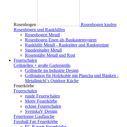
Rosenbogen
Rosenbogen kaufen
Rosenbögen und Rankhilfen
Rosenbogen Metall
Rosenbogen Eisen als Baukastensystem
Rankhilfe Metall - Rankgitter und Rankgerüste
Staudenhalter Metall
Rosenstäbe Metall und Rost
Feuerschalen
Grillstellen + große Gartengrills
Grillstelle im Industrie Design
Grillstation für Holzkohle mit Plancha und Bänken -
Metallmichl´s Outdoor Küche
Feuerkörbe
Feuerschalen
runde Feuerschalen
Motiv Feuerkörbe
eckige Feuerschalen
SvenskaV Design
Feuertonne Gasflasche
Fussball Fan Feuerkörbe
FC Bayern Feuerkörbe