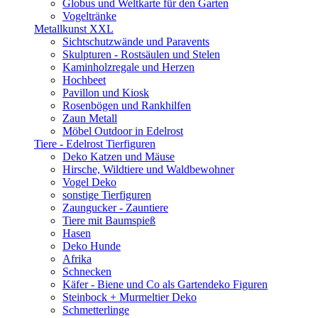
Globus und Weltkarte für den Garten
Vogeltränke
Metallkunst XXL
Sichtschutzwände und Paravents
Skulpturen - Rostsäulen und Stelen
Kaminholzregale und Herzen
Hochbeet
Pavillon und Kiosk
Rosenbögen und Rankhilfen
Zaun Metall
Möbel Outdoor in Edelrost
Tiere - Edelrost Tierfiguren
Deko Katzen und Mäuse
Hirsche, Wildtiere und Waldbewohner
Vogel Deko
sonstige Tierfiguren
Zaungucker - Zauntiere
Tiere mit Baumspieß
Hasen
Deko Hunde
Afrika
Schnecken
Käfer - Biene und Co als Gartendeko Figuren
Steinbock + Murmeltier Deko
Schmetterlinge