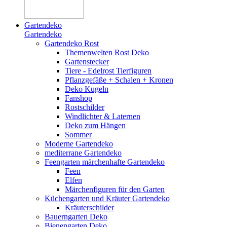
Gartendeko
Gartendeko
Gartendeko Rost
Themenwelten Rost Deko
Gartenstecker
Tiere - Edelrost Tierfiguren
Pflanzgefäße + Schalen + Kronen
Deko Kugeln
Fanshop
Rostschilder
Windlichter & Laternen
Deko zum Hängen
Sommer
Moderne Gartendeko
mediterrane Gartendeko
Feengarten märchenhafte Gartendeko
Feen
Elfen
Märchenfiguren für den Garten
Küchengarten und Kräuter Gartendeko
Kräuterschilder
Bauerngarten Deko
Bienengarten Deko