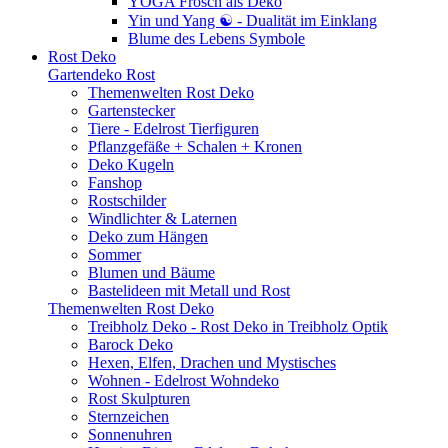
YOGA Frosch als Deko
Yin und Yang ☯ - Dualität im Einklang
Blume des Lebens Symbole
Rost Deko
Gartendeko Rost
Themenwelten Rost Deko
Gartenstecker
Tiere - Edelrost Tierfiguren
Pflanzgefäße + Schalen + Kronen
Deko Kugeln
Fanshop
Rostschilder
Windlichter & Laternen
Deko zum Hängen
Sommer
Blumen und Bäume
Bastelideen mit Metall und Rost
Themenwelten Rost Deko
Treibholz Deko - Rost Deko in Treibholz Optik
Barock Deko
Hexen, Elfen, Drachen und Mystisches
Wohnen - Edelrost Wohndeko
Rost Skulpturen
Sternzeichen
Sonnenuhren