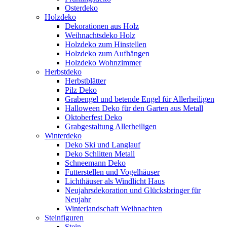
Osterdeko
Holzdeko
Dekorationen aus Holz
Weihnachtsdeko Holz
Holzdeko zum Hinstellen
Holzdeko zum Aufhängen
Holzdeko Wohnzimmer
Herbstdeko
Herbstblätter
Pilz Deko
Grabengel und betende Engel für Allerheiligen
Halloween Deko für den Garten aus Metall
Oktoberfest Deko
Grabgestaltung Allerheiligen
Winterdeko
Deko Ski und Langlauf
Deko Schlitten Metall
Schneemann Deko
Futterstellen und Vogelhäuser
Lichthäuser als Windlicht Haus
Neujahrsdekoration und Glücksbringer für
Neujahr
Winterlandschaft Weihnachten
Steinfiguren
Stein