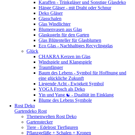
Karaffen - Trinkgläser und Sonstige Glasdeko
Hänge Gläser - mit Draht oder Schnur
Deko Gläser
Glasschalen
Glas Windlichter
Blumenvasen aus Glas
Glaskugeln für den Garten
Glas Blütenteller für Glasblumen
Eco Glas - Nachhaltiges Recyclingglas
Glück
CHAKRA Kerzen im Glas
Windspiele und Klangspiele
Traumfänger
Baum des Lebens - Symbol für Hoffnung und
eine glückliche Zukunft
Liegende Acht - Ewigkeit Symbol
YOGA Frosch als Deko
Yin und Yang ☯ - Dualität im Einklang
Blume des Lebens Symbole
Rost Deko
Gartendeko Rost
Themenwelten Rost Deko
Gartenstecker
Tiere - Edelrost Tierfiguren
Pflanzgefäße + Schalen + Kronen