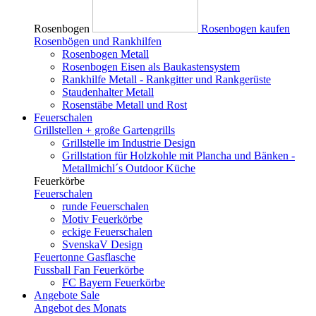
Rosenbogen
Rosenbogen kaufen
Rosenbögen und Rankhilfen
Rosenbogen Metall
Rosenbogen Eisen als Baukastensystem
Rankhilfe Metall - Rankgitter und Rankgerüste
Staudenhalter Metall
Rosenstäbe Metall und Rost
Feuerschalen
Grillstellen + große Gartengrills
Grillstelle im Industrie Design
Grillstation für Holzkohle mit Plancha und Bänken -
Metallmichl´s Outdoor Küche
Feuerkörbe
Feuerschalen
runde Feuerschalen
Motiv Feuerkörbe
eckige Feuerschalen
SvenskaV Design
Feuertonne Gasflasche
Fussball Fan Feuerkörbe
FC Bayern Feuerkörbe
Angebote
Sale
Angebot des Monats