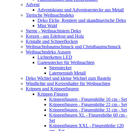
Advent
Adventskranz und Adventsgestecke aus Metall
Tierische Weihnachtsdeko
Deko Elche, Rentiere und skandinavische Deko
Mini Wald
Sterne - Weihnachtstern Deko
Kerzen - aus Edelrost und Holz
Kristalle und Schneeflocken
Weihnachtsbaumschmuck und Christbaumschmuck
Weihnachtsdeko Aussen
Lichterketten LED
Gartenstecker für Weihnachten
Sternstecker
Laternenstab Metall
Deko Wichtel und kleine Wichtel zum Basteln
Windlichte und Kerzenhalter für Weihnachten
Krippen und Krippenfiguren
Krippen Figuren
Krippenfiguren - Figurenhöhe 16 cm - Set
Krippenfiguren - Figurenhöhe 22 cm - Set
Krippenfiguren - Figurenhöhe 31 cm - Set
Krippenfiguren XL - Figurenhöhe 60 cm -
Set
Krippenfiguren XXL - Figurenhöhe 120
cm - Set