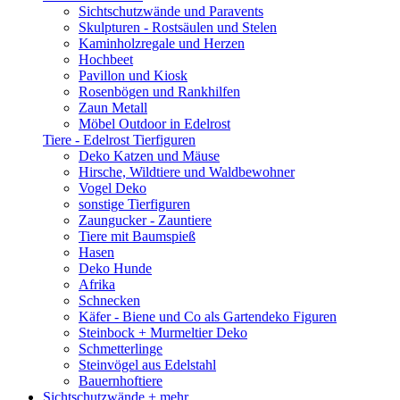
Sichtschutzwände und Paravents
Skulpturen - Rostsäulen und Stelen
Kaminholzregale und Herzen
Hochbeet
Pavillon und Kiosk
Rosenbögen und Rankhilfen
Zaun Metall
Möbel Outdoor in Edelrost
Tiere - Edelrost Tierfiguren
Deko Katzen und Mäuse
Hirsche, Wildtiere und Waldbewohner
Vogel Deko
sonstige Tierfiguren
Zaungucker - Zauntiere
Tiere mit Baumspieß
Hasen
Deko Hunde
Afrika
Schnecken
Käfer - Biene und Co als Gartendeko Figuren
Steinbock + Murmeltier Deko
Schmetterlinge
Steinvögel aus Edelstahl
Bauernhoftiere
Sichtschutzwände
+ mehr