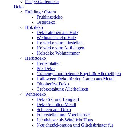
lustige Gartendeko
Deko
Frühling / Ostern
Frühlingsdeko
Osterdeko
Holzdeko
Dekorationen aus Holz
Weihnachtsdeko Holz
Holzdeko zum Hinstellen
Holzdeko zum Aufhängen
Holzdeko Wohnzimmer
Herbstdeko
Herbstblätter
Pilz Deko
Grabengel und betende Engel für Allerheiligen
Halloween Deko für den Garten aus Metall
Oktoberfest Deko
Grabgestaltung Allerheiligen
Winterdeko
Deko Ski und Langlauf
Deko Schlitten Metall
Schneemann Deko
Futterstellen und Vogelhäuser
Lichthäuser als Windlicht Haus
Neujahrsdekoration und Glücksbringer für