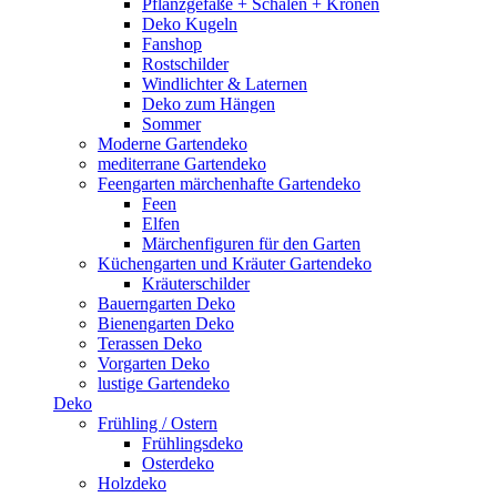
Pflanzgefäße + Schalen + Kronen
Deko Kugeln
Fanshop
Rostschilder
Windlichter & Laternen
Deko zum Hängen
Sommer
Moderne Gartendeko
mediterrane Gartendeko
Feengarten märchenhafte Gartendeko
Feen
Elfen
Märchenfiguren für den Garten
Küchengarten und Kräuter Gartendeko
Kräuterschilder
Bauerngarten Deko
Bienengarten Deko
Terassen Deko
Vorgarten Deko
lustige Gartendeko
Deko
Frühling / Ostern
Frühlingsdeko
Osterdeko
Holzdeko