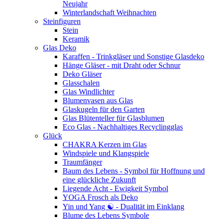
Neujahr
Winterlandschaft Weihnachten
Steinfiguren
Stein
Keramik
Glas Deko
Karaffen - Trinkgläser und Sonstige Glasdeko
Hänge Gläser - mit Draht oder Schnur
Deko Gläser
Glasschalen
Glas Windlichter
Blumenvasen aus Glas
Glaskugeln für den Garten
Glas Blütenteller für Glasblumen
Eco Glas - Nachhaltiges Recyclingglas
Glück
CHAKRA Kerzen im Glas
Windspiele und Klangspiele
Traumfänger
Baum des Lebens - Symbol für Hoffnung und
eine glückliche Zukunft
Liegende Acht - Ewigkeit Symbol
YOGA Frosch als Deko
Yin und Yang ☯ - Dualität im Einklang
Blume des Lebens Symbole