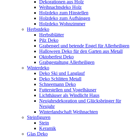
Dekorationen aus Holz
Weihnachtsdeko Holz
Holzdeko zum Hinstellen
Holzdeko zum Aufhängen
Holzdeko Wohnzimmer
Herbstdeko
Herbstblätter
Pilz Deko
Grabengel und betende Engel für Allerheiligen
Halloween Deko für den Garten aus Metall
Oktoberfest Deko
Grabgestaltung Allerheiligen
Winterdeko
Deko Ski und Langlauf
Deko Schlitten Metall
Schneemann Deko
Futterstellen und Vogelhäuser
Lichthäuser als Windlicht Haus
Neujahrsdekoration und Glücksbringer für
Neujahr
Winterlandschaft Weihnachten
Steinfiguren
Stein
Keramik
Glas Deko