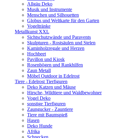
Allgäu Deko
Musik und Instrumente
Menschen und Silhouetten
Globus und Weltkarte für den Garten
Vogeltränke
Metallkunst XXL
Sichtschutzwände und Paravents
Skulpturen - Rostsäulen und Stelen
Kaminholzregale und Herzen
Hochbeet
Pavillon und Kiosk
Rosenbögen und Rankhilfen
Zaun Metall
Möbel Outdoor in Edelrost
Tiere - Edelrost Tierfiguren
Deko Katzen und Mäuse
Hirsche, Wildtiere und Waldbewohner
Vogel Deko
sonstige Tierfiguren
Zaungucker - Zauntiere
Tiere mit Baumspieß
Hasen
Deko Hunde
Afrika
Schnecken