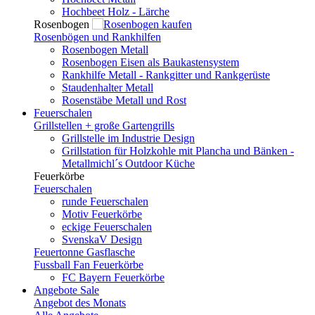
Hochbeet Holz - Lärche
Rosenbogen
Rosenbögen und Rankhilfen
Rosenbogen Metall
Rosenbogen Eisen als Baukastensystem
Rankhilfe Metall - Rankgitter und Rankgerüste
Staudenhalter Metall
Rosenstäbe Metall und Rost
Feuerschalen
Grillstellen + große Gartengrills
Grillstelle im Industrie Design
Grillstation für Holzkohle mit Plancha und Bänken -
Metallmichl´s Outdoor Küche
Feuerkörbe
Feuerschalen
runde Feuerschalen
Motiv Feuerkörbe
eckige Feuerschalen
SvenskaV Design
Feuertonne Gasflasche
Fussball Fan Feuerkörbe
FC Bayern Feuerkörbe
Angebote
Sale
Angebot des Monats