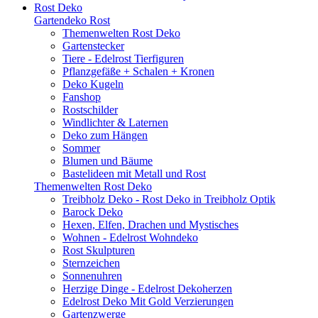
Rost Deko
Gartendeko Rost
Themenwelten Rost Deko
Gartenstecker
Tiere - Edelrost Tierfiguren
Pflanzgefäße + Schalen + Kronen
Deko Kugeln
Fanshop
Rostschilder
Windlichter & Laternen
Deko zum Hängen
Sommer
Blumen und Bäume
Bastelideen mit Metall und Rost
Themenwelten Rost Deko
Treibholz Deko - Rost Deko in Treibholz Optik
Barock Deko
Hexen, Elfen, Drachen und Mystisches
Wohnen - Edelrost Wohndeko
Rost Skulpturen
Sternzeichen
Sonnenuhren
Herzige Dinge - Edelrost Dekoherzen
Edelrost Deko Mit Gold Verzierungen
Gartenzwerge