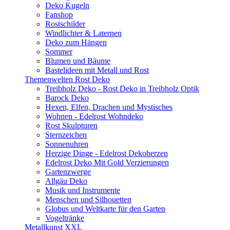
Deko Kugeln
Fanshop
Rostschilder
Windlichter & Laternen
Deko zum Hängen
Sommer
Blumen und Bäume
Bastelideen mit Metall und Rost
Themenwelten Rost Deko
Treibholz Deko - Rost Deko in Treibholz Optik
Barock Deko
Hexen, Elfen, Drachen und Mystisches
Wohnen - Edelrost Wohndeko
Rost Skulpturen
Sternzeichen
Sonnenuhren
Herzige Dinge - Edelrost Dekoherzen
Edelrost Deko Mit Gold Verzierungen
Gartenzwerge
Allgäu Deko
Musik und Instrumente
Menschen und Silhouetten
Globus und Weltkarte für den Garten
Vogeltränke
Metallkunst XXL