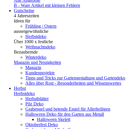
Alle Angebote
B - Ware
Artikel mit kleinen Fehlern
Gutscheine
4 Jahreszeiten
Ideen für
Frühling / Ostern
aussergewöhnliche
Herbstdeko
Über 1000 x festliche
Weihnachtsdeko
Bezaubernde
Winterdeko
Magazin und Neuigkeiten
Magazin
Kundenprojekte
Tipps und Tricks zur Gartengestaltung und Gartendeko
Alles über Rost - Besonderheiten und Wissenswertes
Herbst
Herbstdeko
Herbstblätter
Pilz Deko
Grabengel und betende Engel für Allerheiligen
Halloween Deko für den Garten aus Metall
Halloween Skelett
Oktoberfest Deko