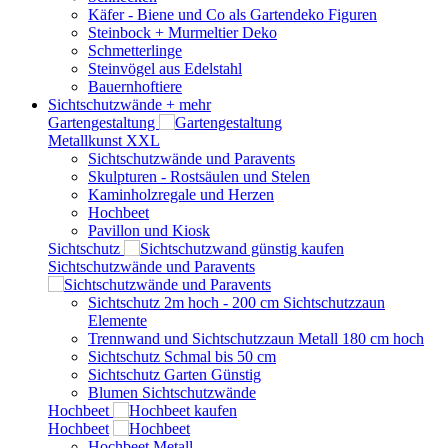
Käfer - Biene und Co als Gartendeko Figuren
Steinbock + Murmeltier Deko
Schmetterlinge
Steinvögel aus Edelstahl
Bauernhoftiere
Sichtschutzwände
+ mehr
Gartengestaltung
Metallkunst XXL
Sichtschutzwände und Paravents
Skulpturen - Rostsäulen und Stelen
Kaminholzregale und Herzen
Hochbeet
Pavillon und Kiosk
Sichtschutz
Sichtschutzwände und Paravents
Sichtschutz 2m hoch - 200 cm Sichtschutzzaun
Elemente
Trennwand und Sichtschutzzaun Metall 180 cm hoch
Sichtschutz Schmal bis 50 cm
Sichtschutz Garten Günstig
Blumen Sichtschutzwände
Hochbeet
Hochbeet
Hochbeet Metall