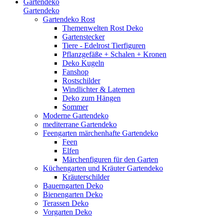
Gartendeko
Gartendeko
Gartendeko Rost
Themenwelten Rost Deko
Gartenstecker
Tiere - Edelrost Tierfiguren
Pflanzgefäße + Schalen + Kronen
Deko Kugeln
Fanshop
Rostschilder
Windlichter & Laternen
Deko zum Hängen
Sommer
Moderne Gartendeko
mediterrane Gartendeko
Feengarten märchenhafte Gartendeko
Feen
Elfen
Märchenfiguren für den Garten
Küchengarten und Kräuter Gartendeko
Kräuterschilder
Bauerngarten Deko
Bienengarten Deko
Terassen Deko
Vorgarten Deko