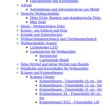
Flaschenflügel und Kerzenflügel
Advent
Adventskranz und Adventsgestecke aus Metall
Tierische Weihnachtsdeko
Deko Elche, Rentiere und skandinavische Deko
Mini Wald
Sterne - Weihnachtstern Deko
Kerzen - aus Edelrost und Holz
Kristalle und Schneeflocken
Weihnachtsbaumschmuck und Christbaumschmuck
Weihnachtsdeko Aussen
Lichterketten LED
Gartenstecker für Weihnachten
Sternstecker
Laternenstab Metall
Deko Wichtel und kleine Wichtel zum Basteln
Windlichte und Kerzenhalter für Weihnachten
Krippen und Krippenfiguren
Krippen Figuren
Krippenfiguren - Figurenhöhe 16 cm - Set
Krippenfiguren - Figurenhöhe 22 cm - Set
Krippenfiguren - Figurenhöhe 31 cm - Set
Krippenfiguren XL - Figurenhöhe 60 cm -
Set
Krippenfiguren XXL - Figurenhöhe 120