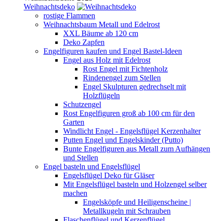
Weihnachtsdeko
rostige Flammen
Weihnachtsbaum Metall und Edelrost
XXL Bäume ab 120 cm
Deko Zapfen
Engelfiguren kaufen und Engel Bastel-Ideen
Engel aus Holz mit Edelrost
Rost Engel mit Fichtenholz
Rindenengel zum Stellen
Engel Skulpturen gedrechselt mit
Holzflügeln
Schutzengel
Rost Engelfiguren groß ab 100 cm für den
Garten
Windlicht Engel - Engelsflügel Kerzenhalter
Putten Engel und Engelskinder (Putto)
Bunte Engelfiguren aus Metall zum Aufhängen
und Stellen
Engel basteln und Engelsflügel
Engelsflügel Deko für Gläser
Mit Engelsflügel basteln und Holzengel selber
machen
Engelsköpfe und Heiligenscheine |
Metallkugeln mit Schrauben
Flaschenflügel und Kerzenflügel