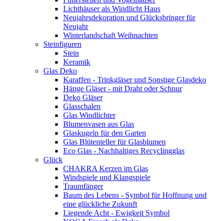
Lichthäuser als Windlicht Haus
Neujahrsdekoration und Glücksbringer für
Neujahr
Winterlandschaft Weihnachten
Steinfiguren
Stein
Keramik
Glas Deko
Karaffen - Trinkgläser und Sonstige Glasdeko
Hänge Gläser - mit Draht oder Schnur
Deko Gläser
Glasschalen
Glas Windlichter
Blumenvasen aus Glas
Glaskugeln für den Garten
Glas Blütenteller für Glasblumen
Eco Glas - Nachhaltiges Recyclingglas
Glück
CHAKRA Kerzen im Glas
Windspiele und Klangspiele
Traumfänger
Baum des Lebens - Symbol für Hoffnung und
eine glückliche Zukunft
Liegende Acht - Ewigkeit Symbol