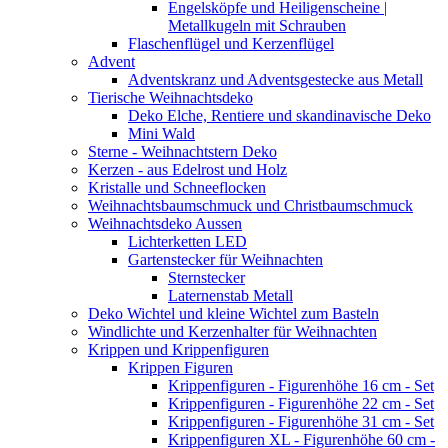
Engelsköpfe und Heiligenscheine |
Metallkugeln mit Schrauben
Flaschenflügel und Kerzenflügel
Advent
Adventskranz und Adventsgestecke aus Metall
Tierische Weihnachtsdeko
Deko Elche, Rentiere und skandinavische Deko
Mini Wald
Sterne - Weihnachtstern Deko
Kerzen - aus Edelrost und Holz
Kristalle und Schneeflocken
Weihnachtsbaumschmuck und Christbaumschmuck
Weihnachtsdeko Aussen
Lichterketten LED
Gartenstecker für Weihnachten
Sternstecker
Laternenstab Metall
Deko Wichtel und kleine Wichtel zum Basteln
Windlichte und Kerzenhalter für Weihnachten
Krippen und Krippenfiguren
Krippen Figuren
Krippenfiguren - Figurenhöhe 16 cm - Set
Krippenfiguren - Figurenhöhe 22 cm - Set
Krippenfiguren - Figurenhöhe 31 cm - Set
Krippenfiguren XL - Figurenhöhe 60 cm -