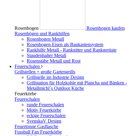
Rosenbogen
Rosenbogen kaufen
Rosenbögen und Rankhilfen
Rosenbogen Metall
Rosenbogen Eisen als Baukastensystem
Rankhilfe Metall - Rankgitter und Rankgerüste
Staudenhalter Metall
Rosenstäbe Metall und Rost
Feuerschalen
Grillstellen + große Gartengrills
Grillstelle im Industrie Design
Grillstation für Holzkohle mit Plancha und Bänken -
Metallmichl´s Outdoor Küche
Feuerkörbe
Feuerschalen
runde Feuerschalen
Motiv Feuerkörbe
eckige Feuerschalen
SvenskaV Design
Feuertonne Gasflasche
Fussball Fan Feuerkörbe