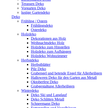
Terassen Deko
Vorgarten Deko
lustige Gartendeko
Deko
Frühling / Ostern
Frühlingsdeko
Osterdeko
Holzdeko
Dekorationen aus Holz
Weihnachtsdeko Holz
Holzdeko zum Hinstellen
Holzdeko zum Aufhängen
Holzdeko Wohnzimmer
Herbstdeko
Herbstblätter
Pilz Deko
Grabengel und betende Engel für Allerheiligen
Halloween Deko für den Garten aus Metall
Oktoberfest Deko
Grabgestaltung Allerheiligen
Winterdeko
Deko Ski und Langlauf
Deko Schlitten Metall
Schneemann Deko
Futterstellen und Vogelhäuser