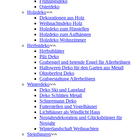
Frühlingsdeko
Osterdeko
Holzdeko
Dekorationen aus Holz
Weihnachtsdeko Holz
Holzdeko zum Hinstellen
Holzdeko zum Aufhängen
Holzdeko Wohnzimmer
Herbstdeko
Herbstblätter
Pilz Deko
Grabengel und betende Engel für Allerheiligen
Halloween Deko für den Garten aus Metall
Oktoberfest Deko
Grabgestaltung Allerheiligen
Winterdeko
Deko Ski und Langlauf
Deko Schlitten Metall
Schneemann Deko
Futterstellen und Vogelhäuser
Lichthäuser als Windlicht Haus
Neujahrsdekoration und Glücksbringer für
Neujahr
Winterlandschaft Weihnachten
Steinfiguren