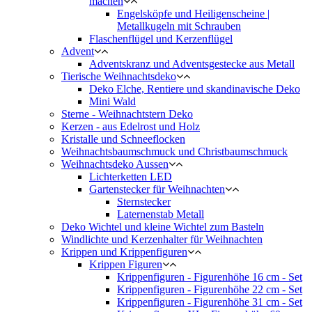
machen
Engelsköpfe und Heiligenscheine |
Metallkugeln mit Schrauben
Flaschenflügel und Kerzenflügel
Advent
Adventskranz und Adventsgestecke aus Metall
Tierische Weihnachtsdeko
Deko Elche, Rentiere und skandinavische Deko
Mini Wald
Sterne - Weihnachtstern Deko
Kerzen - aus Edelrost und Holz
Kristalle und Schneeflocken
Weihnachtsbaumschmuck und Christbaumschmuck
Weihnachtsdeko Aussen
Lichterketten LED
Gartenstecker für Weihnachten
Sternstecker
Laternenstab Metall
Deko Wichtel und kleine Wichtel zum Basteln
Windlichte und Kerzenhalter für Weihnachten
Krippen und Krippenfiguren
Krippen Figuren
Krippenfiguren - Figurenhöhe 16 cm - Set
Krippenfiguren - Figurenhöhe 22 cm - Set
Krippenfiguren - Figurenhöhe 31 cm - Set