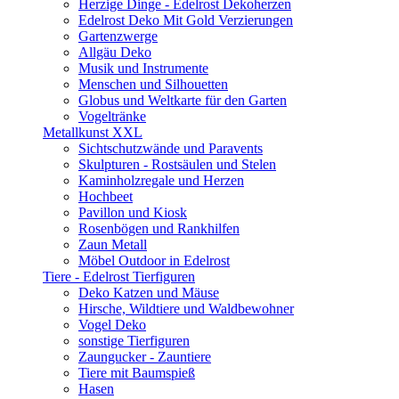
Herzige Dinge - Edelrost Dekoherzen
Edelrost Deko Mit Gold Verzierungen
Gartenzwerge
Allgäu Deko
Musik und Instrumente
Menschen und Silhouetten
Globus und Weltkarte für den Garten
Vogeltränke
Metallkunst XXL
Sichtschutzwände und Paravents
Skulpturen - Rostsäulen und Stelen
Kaminholzregale und Herzen
Hochbeet
Pavillon und Kiosk
Rosenbögen und Rankhilfen
Zaun Metall
Möbel Outdoor in Edelrost
Tiere - Edelrost Tierfiguren
Deko Katzen und Mäuse
Hirsche, Wildtiere und Waldbewohner
Vogel Deko
sonstige Tierfiguren
Zaungucker - Zauntiere
Tiere mit Baumspieß
Hasen