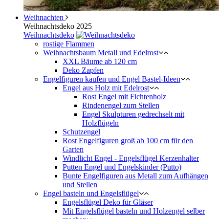
Weihnachten
Weihnachtsdeko 2025
Weihnachtsdeko
rostige Flammen
Weihnachtsbaum Metall und Edelrost
XXL Bäume ab 120 cm
Deko Zapfen
Engelfiguren kaufen und Engel Bastel-Ideen
Engel aus Holz mit Edelrost
Rost Engel mit Fichtenholz
Rindenengel zum Stellen
Engel Skulpturen gedrechselt mit
Holzflügeln
Schutzengel
Rost Engelfiguren groß ab 100 cm für den
Garten
Windlicht Engel - Engelsflügel Kerzenhalter
Putten Engel und Engelskinder (Putto)
Bunte Engelfiguren aus Metall zum Aufhängen
und Stellen
Engel basteln und Engelsflügel
Engelsflügel Deko für Gläser
Mit Engelsflügel basteln und Holzengel selber