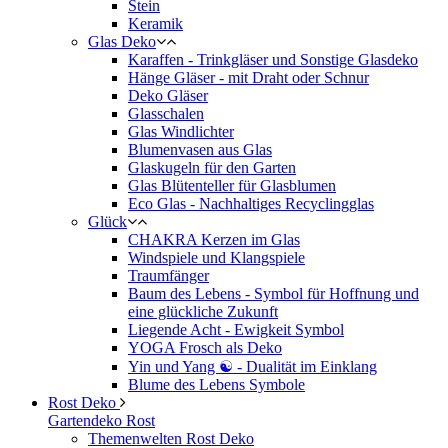
Stein
Keramik
Glas Deko
Karaffen - Trinkgläser und Sonstige Glasdeko
Hänge Gläser - mit Draht oder Schnur
Deko Gläser
Glasschalen
Glas Windlichter
Blumenvasen aus Glas
Glaskugeln für den Garten
Glas Blütenteller für Glasblumen
Eco Glas - Nachhaltiges Recyclingglas
Glück
CHAKRA Kerzen im Glas
Windspiele und Klangspiele
Traumfänger
Baum des Lebens - Symbol für Hoffnung und
eine glückliche Zukunft
Liegende Acht - Ewigkeit Symbol
YOGA Frosch als Deko
Yin und Yang ☯ - Dualität im Einklang
Blume des Lebens Symbole
Rost Deko
Gartendeko Rost
Themenwelten Rost Deko