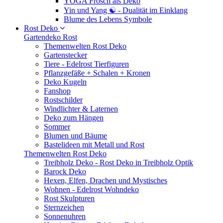
YOGA Frosch als Deko
Yin und Yang ☯ - Dualität im Einklang
Blume des Lebens Symbole
Rost Deko
Gartendeko Rost
Themenwelten Rost Deko
Gartenstecker
Tiere - Edelrost Tierfiguren
Pflanzgefäße + Schalen + Kronen
Deko Kugeln
Fanshop
Rostschilder
Windlichter & Laternen
Deko zum Hängen
Sommer
Blumen und Bäume
Bastelideen mit Metall und Rost
Themenwelten Rost Deko
Treibholz Deko - Rost Deko in Treibholz Optik
Barock Deko
Hexen, Elfen, Drachen und Mystisches
Wohnen - Edelrost Wohndeko
Rost Skulpturen
Sternzeichen
Sonnenuhren