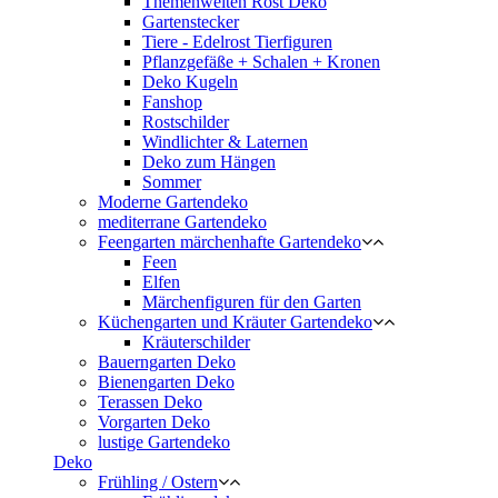
Themenwelten Rost Deko
Gartenstecker
Tiere - Edelrost Tierfiguren
Pflanzgefäße + Schalen + Kronen
Deko Kugeln
Fanshop
Rostschilder
Windlichter & Laternen
Deko zum Hängen
Sommer
Moderne Gartendeko
mediterrane Gartendeko
Feengarten märchenhafte Gartendeko
Feen
Elfen
Märchenfiguren für den Garten
Küchengarten und Kräuter Gartendeko
Kräuterschilder
Bauerngarten Deko
Bienengarten Deko
Terassen Deko
Vorgarten Deko
lustige Gartendeko
Deko
Frühling / Ostern