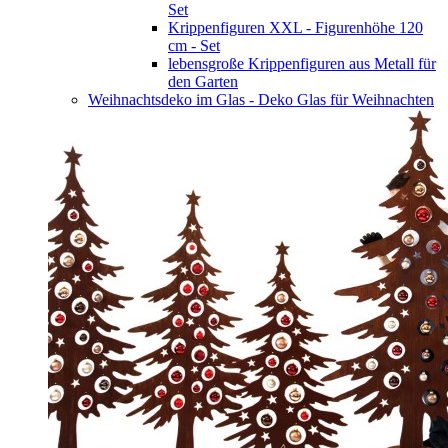
Set
Krippenfiguren XXL - Figurenhöhe 120
cm - Set
lebensgroße Krippenfiguren aus Metall für
den Garten
Weihnachtsdeko im Glas - Deko Glas für Weihnachten