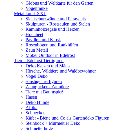
Globus und Weltkarte für den Garten
Vogeltränke
Metallkunst XXL
Sichtschutzwände und Paravents
Skulpturen - Rostsäulen und Stelen
Kaminholzregale und Herzen
Hochbeet
Pavillon und Kiosk
Rosenbögen und Rankhilfen
Zaun Metall
Möbel Outdoor in Edelrost
Tiere - Edelrost Tierfiguren
Deko Katzen und Mäuse
Hirsche, Wildtiere und Waldbewohner
Vogel Deko
sonstige Tierfiguren
Zaungucker - Zauntiere
Tiere mit Baumspieß
Hasen
Deko Hunde
Afrika
Schnecken
Käfer - Biene und Co als Gartendeko Figuren
Steinbock + Murmeltier Deko
Schmetterlinge