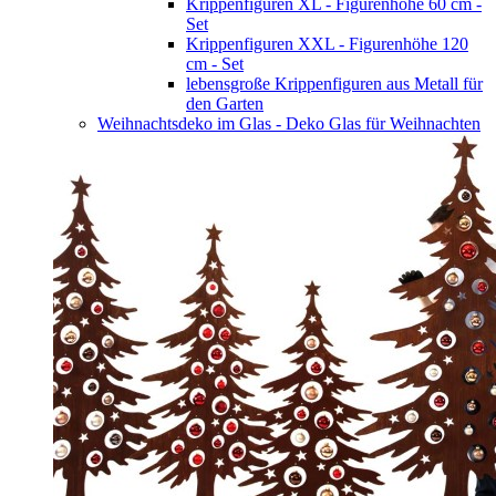
Krippenfiguren XL - Figurenhöhe 60 cm -
Set
Krippenfiguren XXL - Figurenhöhe 120
cm - Set
lebensgroße Krippenfiguren aus Metall für
den Garten
Weihnachtsdeko im Glas - Deko Glas für Weihnachten