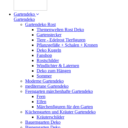
Gartendeko
Gartendeko
Gartendeko Rost
Themenwelten Rost Deko
Gartenstecker
Tiere - Edelrost Tierfiguren
Pflanzgefäße + Schalen + Kronen
Deko Kugeln
Fanshop
Rostschilder
Windlichter & Laternen
Deko zum Hängen
Sommer
Moderne Gartendeko
mediterrane Gartendeko
Feengarten märchenhafte Gartendeko
Feen
Elfen
Märchenfiguren für den Garten
Küchengarten und Kräuter Gartendeko
Kräuterschilder
Bauerngarten Deko
Bienengarten Deko