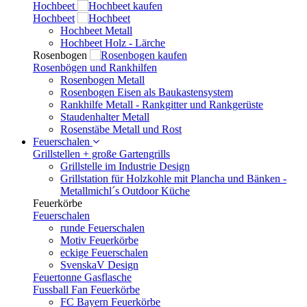
Hochbeet
Hochbeet
Hochbeet Metall
Hochbeet Holz - Lärche
Rosenbogen
Rosenbögen und Rankhilfen
Rosenbogen Metall
Rosenbogen Eisen als Baukastensystem
Rankhilfe Metall - Rankgitter und Rankgerüste
Staudenhalter Metall
Rosenstäbe Metall und Rost
Feuerschalen
Grillstellen + große Gartengrills
Grillstelle im Industrie Design
Grillstation für Holzkohle mit Plancha und Bänken -
Metallmichl´s Outdoor Küche
Feuerkörbe
Feuerschalen
runde Feuerschalen
Motiv Feuerkörbe
eckige Feuerschalen
SvenskaV Design
Feuertonne Gasflasche
Fussball Fan Feuerkörbe
FC Bayern Feuerkörbe