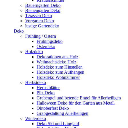
Kräuterschilder
Bauerngarten Deko
Bienengarten Deko
Terassen Deko
Vorgarten Deko
lustige Gartendeko
Deko
Frühling / Ostern
Frühlingsdeko
Osterdeko
Holzdeko
Dekorationen aus Holz
Weihnachtsdeko Holz
Holzdeko zum Hinstellen
Holzdeko zum Aufhängen
Holzdeko Wohnzimmer
Herbstdeko
Herbstblätter
Pilz Deko
Grabengel und betende Engel für Allerheiligen
Halloween Deko für den Garten aus Metall
Oktoberfest Deko
Grabgestaltung Allerheiligen
Winterdeko
Deko Ski und Langlauf