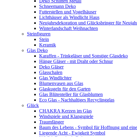
Deko Schlitten Metall
Schneemann Deko
Futterstellen und Vogelhäuser
Lichthäuser als Windlicht Haus
Neujahrsdekoration und Glücksbringer für Neujah
Winterlandschaft Weihnachten
Steinfiguren
Stein
Keramik
Glas Deko
Karaffen - Trinkgläser und Sonstige Glasdeko
Hänge Gläser - mit Draht oder Schnur
Deko Gläser
Glasschalen
Glas Windlichter
Blumenvasen aus Glas
Glaskugeln für den Garten
Glas Blütenteller für Glasblumen
Eco Glas - Nachhaltiges Recyclingglas
Glück
CHAKRA Kerzen im Glas
Windspiele und Klangspiele
Traumfänger
Baum des Lebens - Symbol für Hoffnung und eine
Liegende Acht - Ewigkeit Symbol