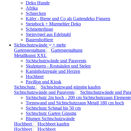
Deko Hunde
Afrika
Schnecken
Käfer - Biene und Co als Gartendeko Figuren
Steinbock + Murmeltier Deko
Schmetterlinge
Steinvögel aus Edelstahl
Bauernhoftiere
Sichtschutzwände
+ mehr
Gartengestaltung
Metallkunst XXL
Sichtschutzwände und Paravents
Skulpturen - Rostsäulen und Stelen
Kaminholzregale und Herzen
Hochbeet
Pavillon und Kiosk
Sichtschutz
Sichtschutzwände und Paravents
Sichtschutz 2m hoch - 200 cm Sichtschutzzaun Elemente
Trennwand und Sichtschutzzaun Metall 180 cm hoch
Sichtschutz Schmal bis 50 cm
Sichtschutz Garten Günstig
Blumen Sichtschutzwände
Hochbeet
Hochbeet