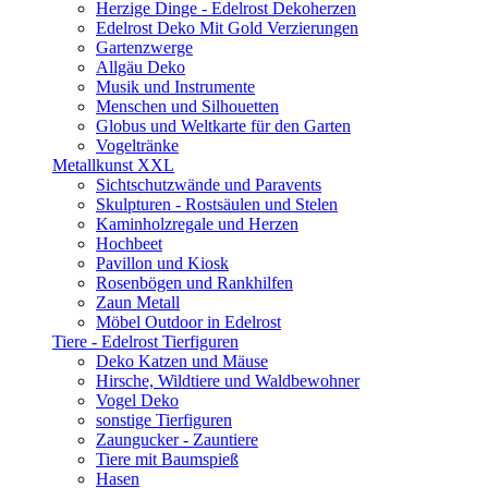
Herzige Dinge - Edelrost Dekoherzen
Edelrost Deko Mit Gold Verzierungen
Gartenzwerge
Allgäu Deko
Musik und Instrumente
Menschen und Silhouetten
Globus und Weltkarte für den Garten
Vogeltränke
Metallkunst XXL
Sichtschutzwände und Paravents
Skulpturen - Rostsäulen und Stelen
Kaminholzregale und Herzen
Hochbeet
Pavillon und Kiosk
Rosenbögen und Rankhilfen
Zaun Metall
Möbel Outdoor in Edelrost
Tiere - Edelrost Tierfiguren
Deko Katzen und Mäuse
Hirsche, Wildtiere und Waldbewohner
Vogel Deko
sonstige Tierfiguren
Zaungucker - Zauntiere
Tiere mit Baumspieß
Hasen