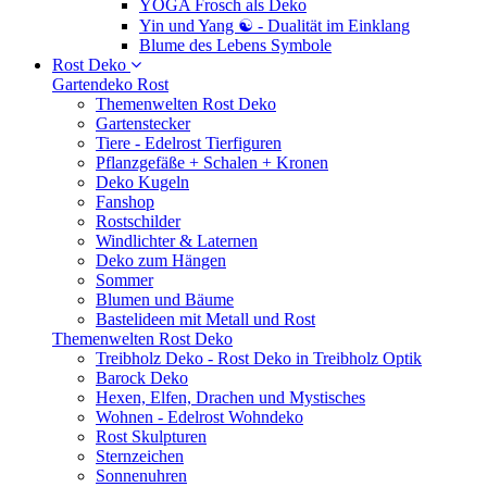
YOGA Frosch als Deko
Yin und Yang ☯ - Dualität im Einklang
Blume des Lebens Symbole
Rost Deko
Gartendeko Rost
Themenwelten Rost Deko
Gartenstecker
Tiere - Edelrost Tierfiguren
Pflanzgefäße + Schalen + Kronen
Deko Kugeln
Fanshop
Rostschilder
Windlichter & Laternen
Deko zum Hängen
Sommer
Blumen und Bäume
Bastelideen mit Metall und Rost
Themenwelten Rost Deko
Treibholz Deko - Rost Deko in Treibholz Optik
Barock Deko
Hexen, Elfen, Drachen und Mystisches
Wohnen - Edelrost Wohndeko
Rost Skulpturen
Sternzeichen
Sonnenuhren